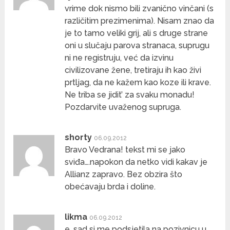
vrime dok nismo bili zvanično vinčani (s
različitim prezimenima). Nisam znao da
je to tamo veliki grij, ali s druge strane
oni u slučaju parova stranaca, suprugu
ni ne registruju, već da izvinu
civilizovane žene, tretiraju ih kao živi
prtljag, da ne kažem kao koze ili krave.
Ne triba se jidit’ za svaku monadu!
Pozdarvite uvaženog supruga.
shorty
06.09.2012
Bravo Vedrana! tekst mi se jako
sviđa….napokon da netko vidi kakav je
Allianz zapravo. Bez obzira što
obećavaju brda i doline.
likma
06.09.2012
e, sad si me podsjetila na pozivnicu u