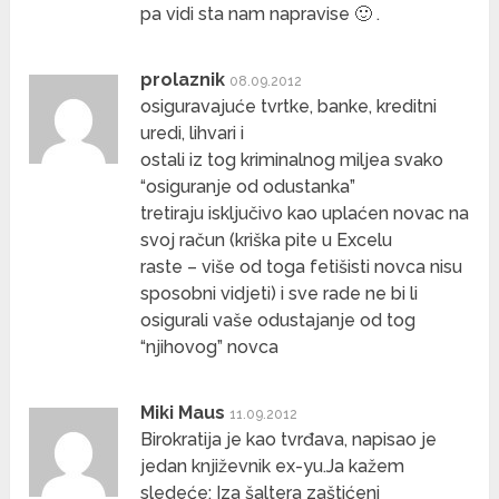
pa vidi sta nam napravise 🙂 .
prolaznik
08.09.2012
osiguravajuće tvrtke, banke, kreditni
uredi, lihvari i
ostali iz tog kriminalnog miljea svako
“osiguranje od odustanka”
tretiraju isključivo kao uplaćen novac na
svoj račun (kriška pite u Excelu
raste – više od toga fetišisti novca nisu
sposobni vidjeti) i sve rade ne bi li
osigurali vaše odustajanje od tog
“njihovog” novca
Miki Maus
11.09.2012
Birokratija je kao tvrđava, napisao je
jedan književnik ex-yu.Ja kažem
sledeće: Iza šaltera zaštićeni