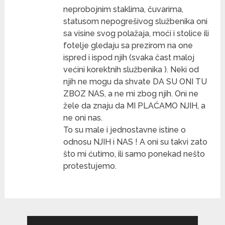
neprobojnim staklima, čuvarima,
statusom nepogrešivog službenika oni
sa visine svog polažaja, moći i stolice ili
fotelje gledaju sa prezirom na one
ispred i ispod njih (svaka čast maloj
većini korektnih službenika ). Neki od
njih ne mogu da shvate DA SU ONI TU
ZBOZ NAS, a ne mi zbog njih. Oni ne
žele da znaju da MI PLAĆAMO NJIH, a
ne oni nas.
To su male i jednostavne istine o
odnosu NJIH i NAS ! A oni su takvi zato
što mi ćutimo, ili samo ponekad nešto
protestujemo.