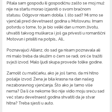
Pitala sam gospođu ili gospodičnu zašto se moj muž
nije na startu morao izjasniti o svom bračnom
statusu. Odgovor nisam dobila. I, što sad? Mi smo se
vjenčali pred devetnaest godina u Motovunu. Imam
potvrdu o tome, to je bio veliki dan u mom životu,
uhvatiti takvog muškarca i još ga privesti u romantični
Motovun i prisiliti na potpis… Ali…
Poznavajući Allianz, do sad ga nisam poznavala ali
mi malo treba da skužim o čem se radi, oni će tražiti
svježi izvod. Malo ljudi skupa provede tolike godine.
Zamolit ću matičarku, ako je još tamo, da mi hitno
pošalje izvod. Žena je bila krasna na dan našeg
nezaboravnog vjenčanja. Što ako je tamo više
nema? Da li će nekome tko nije vidio moju sreću sad
već staru devetnaest godina shvatiti da je stvar
hitna? Treba sjesti u auto.