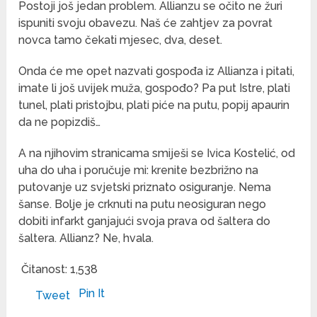
Postoji još jedan problem. Allianzu se očito ne žuri
ispuniti svoju obavezu. Naš će zahtjev za povrat
novca tamo čekati mjesec, dva, deset.
Onda će me opet nazvati gospođa iz Allianza i pitati,
imate li još uvijek muža, gospođo? Pa put Istre, plati
tunel, plati pristojbu, plati piće na putu, popij apaurin
da ne popizdiš…
A na njihovim stranicama smiješi se Ivica Kostelić, od
uha do uha i poručuje mi: krenite bezbrižno na
putovanje uz svjetski priznato osiguranje. Nema
šanse. Bolje je crknuti na putu neosiguran nego
dobiti infarkt ganjajući svoja prava od šaltera do
šaltera. Allianz? Ne, hvala.
Čitanost:
1,538
Pin It
Tweet