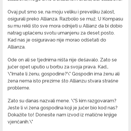
Ovaj put smo se, na moju veliku i preveliku žalost,
osigurali preko Allianza. Razbolio se muž. U Kompasu
su mu rekli što sve mora odnijeti u Allianz da bi dobio
natrag uplaćenu svotu umanjenu za deset posto.
Kad nas je osiguravao nije morao odšetati do
Allianza.
Ode on ali se tjednima ništa nije dešavalo. Zato se
jučer opet uputio u borbu za svoja prava. Kad…
\”Imate li ženu, gospodine?\” Gospodin ima ženu ali
žena nema isto prezime što Allianzu stvara strašne
probleme.
Zato su danas nazvali mene. \”S kim razgovaram?
Jeste li vi žena gospodina koji je jučer bio kod nas?
Dokažite to! Donesite nam izvod iz matične knjige
vjenčanih.\”