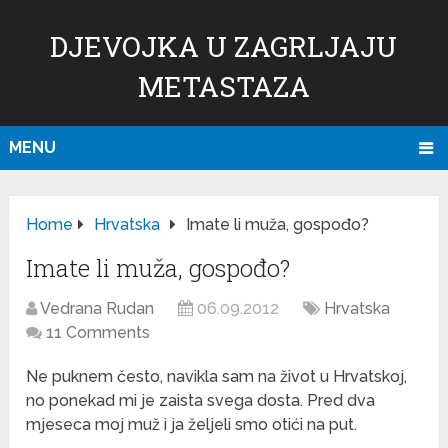
DJEVOJKA U ZAGRLJAJU
METASTAZA
MENU
Home
Hrvatska
Imate li muža, gospođo?
Imate li muža, gospođo?
Vedrana Rudan
06.09.2012
Hrvatska
11 Comments
Ne puknem često, navikla sam na život u Hrvatskoj,
no ponekad mi je zaista svega dosta. Pred dva
mjeseca moj muž i ja željeli smo otići na put.