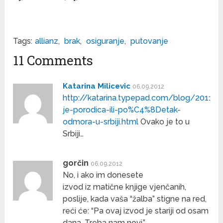
Tags:
allianz
,
brak
,
osiguranje
,
putovanje
11 Comments
Katarina Milicevic
06.09.2012
http://katarina.typepad.com/blog/2011
je-porodica-ili-po%C4%8Detak-
odmora-u-srbiji.html
Ovako je to u
Srbiji…
gorčin
06.09.2012
No, i ako im donesete
izvod iz matične knjige vjenčanih,
poslije, kada vaša “žalba” stigne na red,
reći će: “Pa ovaj izvod je stariji od osam
dana. Treba nam novi.”