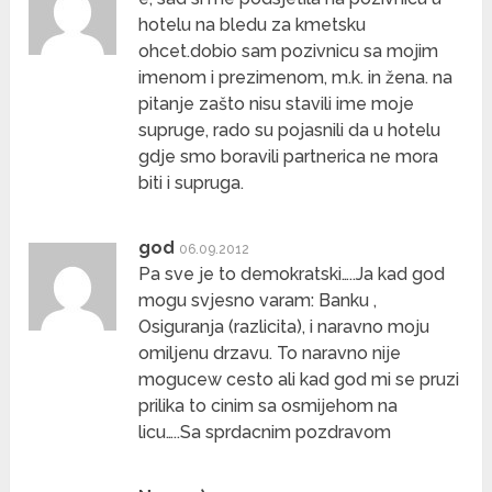
hotelu na bledu za kmetsku
ohcet.dobio sam pozivnicu sa mojim
imenom i prezimenom, m.k. in žena. na
pitanje zašto nisu stavili ime moje
supruge, rado su pojasnili da u hotelu
gdje smo boravili partnerica ne mora
biti i supruga.
god
06.09.2012
Pa sve je to demokratski…..Ja kad god
mogu svjesno varam: Banku ,
Osiguranja (razlicita), i naravno moju
omiljenu drzavu. To naravno nije
mogucew cesto ali kad god mi se pruzi
prilika to cinim sa osmijehom na
licu…..Sa sprdacnim pozdravom