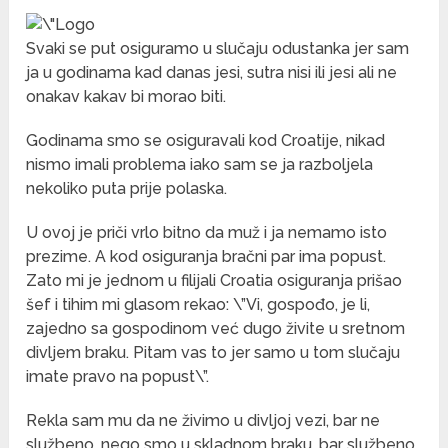
Svaki se put osiguramo u slučaju odustanka jer sam
ja u godinama kad danas jesi, sutra nisi ili jesi ali ne
onakav kakav bi morao biti.
Godinama smo se osiguravali kod Croatije, nikad
nismo imali problema iako sam se ja razboljela
nekoliko puta prije polaska.
U ovoj je priči vrlo bitno da muž i ja nemamo isto
prezime. A kod osiguranja bračni par ima popust.
Zato mi je jednom u filijali Croatia osiguranja prišao
šef i tihim mi glasom rekao: \”Vi, gospođo, je li,
zajedno sa gospodinom već dugo živite u sretnom
divljem braku. Pitam vas to jer samo u tom slučaju
imate pravo na popust\”.
Rekla sam mu da ne živimo u divljoj vezi, bar ne
službeno, nego smo u skladnom braku, bar službeno.