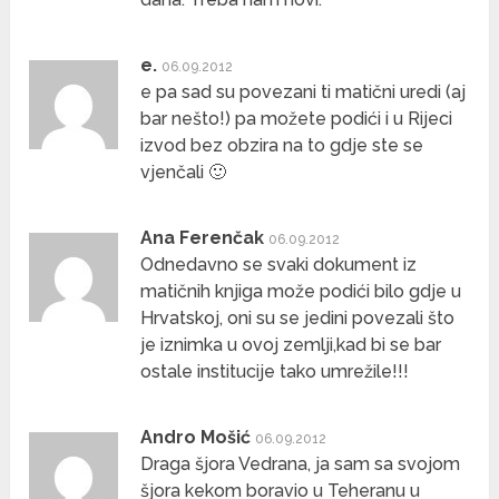
e.
06.09.2012
e pa sad su povezani ti matični uredi (aj
bar nešto!) pa možete podići i u Rijeci
izvod bez obzira na to gdje ste se
vjenčali 🙂
Ana Ferenčak
06.09.2012
Odnedavno se svaki dokument iz
matičnih knjiga može podići bilo gdje u
Hrvatskoj, oni su se jedini povezali što
je iznimka u ovoj zemlji,kad bi se bar
ostale institucije tako umrežile!!!
Andro Mošić
06.09.2012
Draga šjora Vedrana, ja sam sa svojom
šjora kekom boravio u Teheranu u