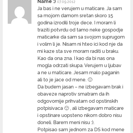
Name :)
07.09.2012
Ja bas i ne verujem u maticare. Ja sam
sa mojom damom sretan skoro 15
godina izrodili troje dece. I moram li
traziti potvrdu od tamo neke gospodje
maticarke da sam sa svojom suprugom
i volim li je. Nisam ni hteo ici kod nje da
mi kaze sta sve moram raditi u braku.
Kao da ona zna. I kao da bi nas ona
mogla odrzati skupa. Verujem u ljubav
a ne u maticare. Jesam malo paganin
ali to je jace od mene. 🙂
Da budem jasan – ne izbegavam brak i
obaveze naprotiv smatram da ih
odgovornije prihvatam od opstinskih
potpisivaca 🙂 , ali izbegavam maticare
i opstinare uopsteno nikom dobro nisu
doneli. Barem meni nisu :).
Potpisao sam jednom za DS kod mene