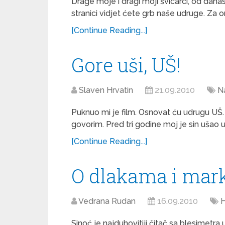
Drage moje i dragi moji švicarci, od dana
stranici vidjet ćete grb naše udruge. Za o
[Continue Reading...]
Gore uši, UŠ!
Slaven Hrvatin
21.09.2010
N
Puknuo mi je film. Osnovat ću udrugu UŠ
govorim. Pred tri godine moj je sin ušao u
[Continue Reading...]
O dlakama i ma
Vedrana Rudan
16.09.2010
H
Sinoć je najduhovitiji čitač sa blesimetra