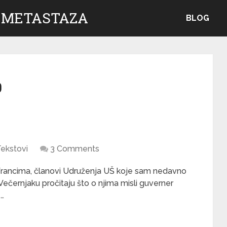
 METASTAZA
BLOG
0
ekstovi
3 Comments
m francima, članovi Udruženja UŠ koje sam nedavno
Večernjaku pročitaju što o njima misli guverner
 …