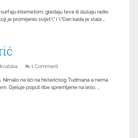
 surfaju internetom, gledaju teve ili slušaju radio
i je promijenio svijet\” i \”Dan kada je stala …
rić
rvatska
1 Comment
a. Nimalo ne liči na histeričnog Tuđmana a nema
em. Djeluje poput ribe spremljene na lešo, …