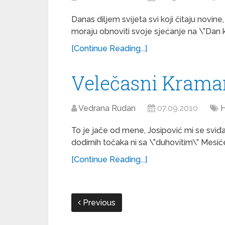
Danas diljem svijeta svi koji čitaju novine,
moraju obnoviti svoje sjećanje na \”Dan koj
[Continue Reading...]
Velečasni Krama
Vedrana Rudan
07.09.2010
H
To je jače od mene, Josipović mi se sviđ
dodirnih točaka ni sa \”duhovitim\” Mesić
[Continue Reading...]
Previous