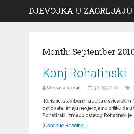
DJEVOJKA U ZAGRLJAJU
Month:
September 201
Konj Rohatinski
Vedrana Rudan
30.09.2010
T
Korisnici stambenih kredita u švicarski
osnovala, imaju nevjerojatnu priliku da u 
Rohatinski. Između ostalog Rohatinski je
[Continue Reading...]