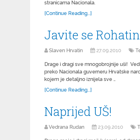
stranicama Nacionala.
[Continue Reading...]
Javite se Rohati
Slaven Hrvatin
27.09.2010
T
Drage i dragi sve mnogobrojnije uši! Ved
preko Nacionala guverneru Hrvatske nar
kojem je detaljno iznijela sve …
[Continue Reading...]
Naprijed UŠ!
Vedrana Rudan
23.09.2010
T