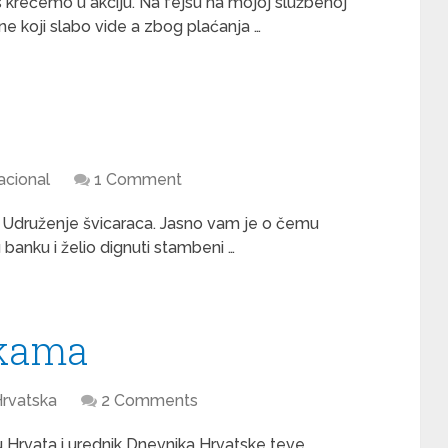
s krećemo u akciju. Na fejsu na mojoj službenoj
ne koji slabo vide a zbog plaćanja …
acional
1 Comment
. Udruženje švicaraca. Jasno vam je o čemu
 banku i želio dignuti stambeni …
rkama
rvatska
2 Comments
 u Hrvata i urednik Dnevnika Hrvatske teve