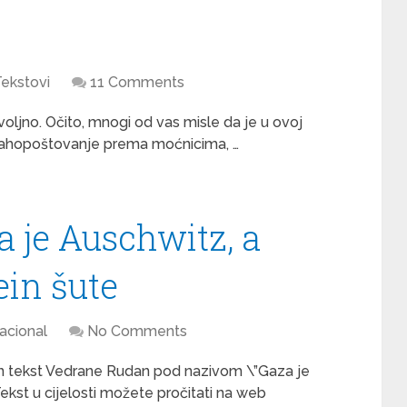
ekstovi
11 Comments
ovoljno. Očito, mnogi od vas misle da je u ovoj
strahopoštovanje prema moćnicima, …
a je Auschwitz, a
ein šute
acional
No Comments
jen tekst Vedrane Rudan pod nazivom \”Gaza je
Tekst u cijelosti možete pročitati na web