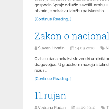
gospodin Šprajc odlučio završiti emisiju 
otvorio je nekakvu izložbu pa iskoristio …
[Continue Reading...]
Zakon o nacional
Slaven Hrvatin
14.09.2010
N
Ovih su dana nekakvi slovenski umitniki od
dragovoljce. U gradskom muzeju istaknuli 
režu i …
[Continue Reading...]
11.rujan
Vedrana Rudan
11.09.2010
T