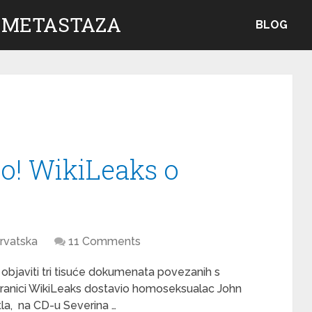
 METASTAZA
BLOG
o! WikiLeaks o
rvatska
11 Comments
 objaviti tri tisuće dokumenata povezanih s
tranici WikiLeaks dostavio homoseksualac John
tla, na CD-u Severina …