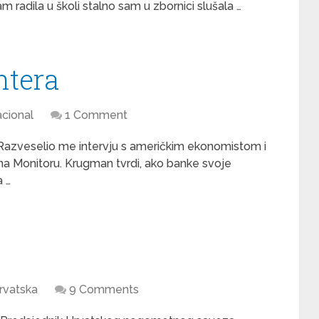
am radila u školi stalno sam u zbornici slušala …
htera
cional
1 Comment
 Razveselio me intervju s američkim ekonomistom i
 Monitoru. Krugman tvrdi, ako banke svoje
a …
rvatska
9 Comments