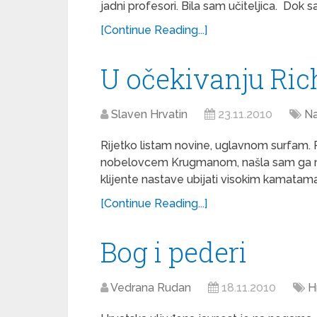
jadni profesori. Bila sam učiteljica. Dok s
[Continue Reading...]
U očekivanju Ric
Slaven Hrvatin
23.11.2010
Na
Rijetko listam novine, uglavnom surfam.
nobelovcem Krugmanom, našla sam ga na
klijente nastave ubijati visokim kamatam
[Continue Reading...]
Bog i pederi
Vedrana Rudan
18.11.2010
H