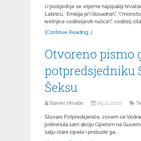
U posljednje se vrijeme najopakiji hrvatsk
Latinicu. Emisija je\”dosadna\”, \”monoto
kretnjice voditeljevih ručica\”, voditelj čit
[Continue Reading...]
Otvoreno pismo 
potpredsjedniku 
Šeksu
Slaven Hrvatin
09.11.2010
Te
Štovani Potpredsjeniče, zovem se Vedra
pokrenula sam akciju Cipelom na Guvern
šalju stare cipele i probude ga …