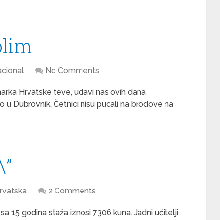
olim
cional
No Comments
rka Hrvatske teve, udavi nas ovih dana
ao u Dubrovnik. Četnici nisu pucali na brodove na
\”
rvatska
2 Comments
a 15 godina staža iznosi 7306 kuna. Jadni učitelji,