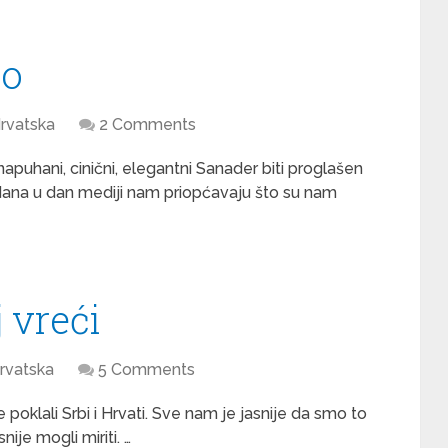
lo
rvatska
2 Comments
apuhani, cinični, elegantni Sanader biti proglašen
 dana u dan mediji nam priopćavaju što su nam
 vreći
rvatska
5 Comments
 poklali Srbi i Hrvati. Sve nam je jasnije da smo to
ije mogli miriti. …