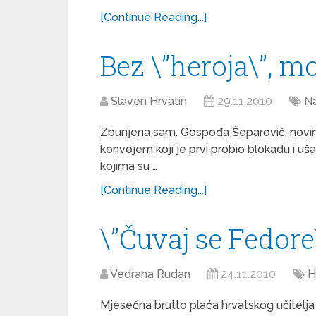
[Continue Reading...]
Bez \”heroja\”, m
Slaven Hrvatin
29.11.2010
Na
Zbunjena sam. Gospođa Šeparović, novina
konvojem koji je prvi probio blokadu i uš
kojima su …
[Continue Reading...]
\”Čuvaj se Fedore
Vedrana Rudan
24.11.2010
H
Mjesečna brutto plaća hrvatskog učitelja s