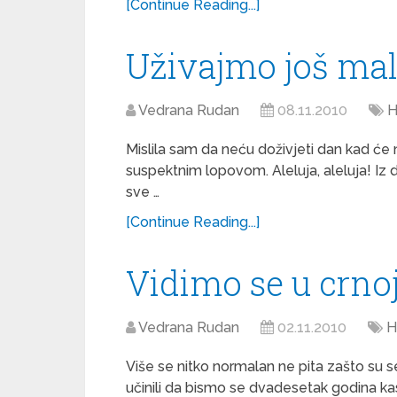
[Continue Reading...]
Uživajmo još ma
Vedrana Rudan
08.11.2010
H
Mislila sam da neću doživjeti dan kad će n
suspektnim lopovom. Aleluja, aleluja! Iz
sve …
[Continue Reading...]
Vidimo se u crnoj
Vedrana Rudan
02.11.2010
H
Više se nitko normalan ne pita zašto su se
učinili da bismo se dvadesetak godina kasn