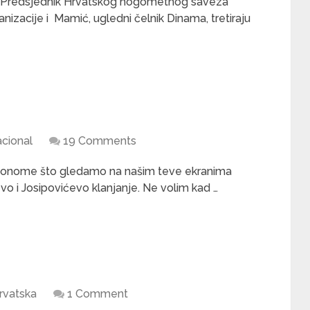
. Predsjednik Hrvatskog nogometnog saveza
anizacije i Mamić, ugledni čelnik Dinama, tretiraju
cional
19 Comments
 i onome što gledamo na našim teve ekranima
o i Josipovićevo klanjanje. Ne volim kad …
rvatska
1 Comment