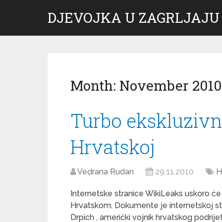
DJEVOJKA U ZAGRLJAJU
Month:
November 2010
Turbo ekskluzivn
Hrvatskoj
Vedrana Rudan
29.11.2010
H
Internetske stranice WikiLeaks uskoro će
Hrvatskom. Dokumente je internetskoj s
Drpich , američki vojnik hrvatskog podrije