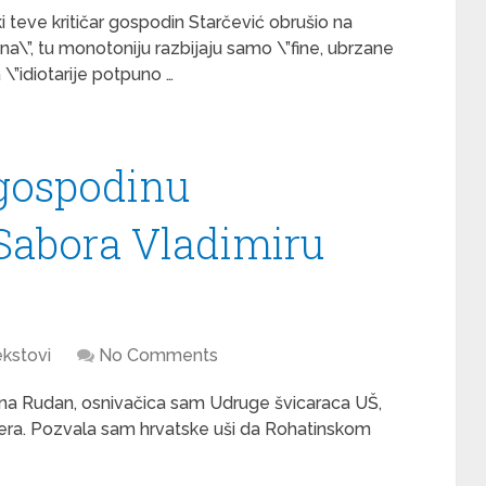
i teve kritičar gospodin Starčević obrušio na
na\”, tu monotoniju razbijaju samo \”fine, ubrzane
a \”idiotarije potpuno …
gospodinu
Sabora Vladimiru
kstovi
No Comments
na Rudan, osnivačica sam Udruge švicaraca UŠ,
era. Pozvala sam hrvatske uši da Rohatinskom