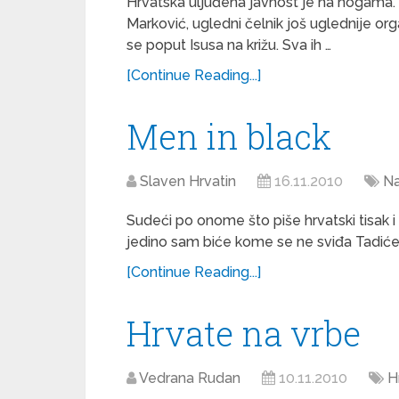
Hrvatska uljuđena javnost je na nogama
Marković, ugledni čelnik još uglednije org
se poput Isusa na križu. Sva ih …
[Continue Reading...]
Men in black
Slaven Hrvatin
16.11.2010
Na
Sudeći po onome što piše hrvatski tisak
jedino sam biće kome se ne sviđa Tadićev
[Continue Reading...]
Hrvate na vrbe
Vedrana Rudan
10.11.2010
H