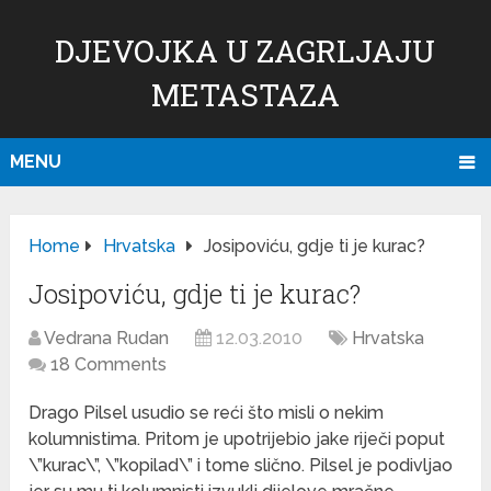
DJEVOJKA U ZAGRLJAJU
METASTAZA
MENU
Home
Hrvatska
Josipoviću, gdje ti je kurac?
Josipoviću, gdje ti je kurac?
Vedrana Rudan
12.03.2010
Hrvatska
18 Comments
Drago Pilsel usudio se reći što misli o nekim
kolumnistima. Pritom je upotrijebio jake riječi poput
\”kurac\”, \”kopilad\” i tome slično. Pilsel je podivljao