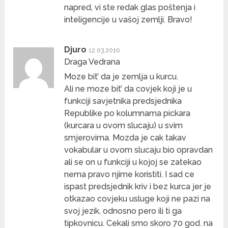
napred, vi ste redak glas poštenja i
inteligencije u vašoj zemlji. Bravo!
Djuro
12.03.2010
Draga Vedrana
Moze bit’ da je zemlja u kurcu.
Ali ne moze bit’ da covjek koji je u
funkciji savjetnika predsjednika
Republike po kolumnama pickara
(kurcara u ovom slucaju) u svim
smjerovima. Mozda je cak takav
vokabular u ovom slucaju bio opravdan
ali se on u funkciji u kojoj se zatekao
nema pravo njime koristiti. I sad ce
ispast predsjednik kriv i bez kurca jer je
otkazao covjeku usluge koji ne pazi na
svoj jezik, odnosno pero ili ti ga
tipkovnicu. Cekali smo skoro 70 god. na