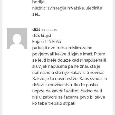
bodlje…
nježnici svih regija hrvatske, ujedinite
se!…
đizs
13.03.2010
đizs krajst
koja si ti frikuša
pa kaj ti ovo treba, mislim za ne
povjerovati kakve ti izjave imaš. Pitam
se jel ti ideje dolaze kad si napušena ili
si uvijek napušena pa ne znaš šta je
normalno a što nije. kakav si ti novinar.
Kakvo je to novinarstvo. Kaos svuda i u
državi i u novinarstvu. tko te pustio
uopće da završi fakultet. čudno da ti
nisi u zatvoru sa facama. prvo bi takve
ko tebe trebalo strpati