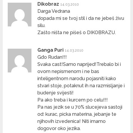
Dikobraz
14.03.2010
Darga Vedrana
dopada mi se tvoj stil i da ne jebeš živu
silu.
Zašto ništa ne pišeš o DIKOBRAZU.
Ganga Puri
14.03.2010
Gđo Rudan!!!
Svaka cast!Samo naprijed!Trebalo bi i
ovom nepismenom i ne bas
inteligentnom narodu pojasniti kako
stvari stoje, potaknut ih na razmisljanje i
budenje svijesti!
Pa ako treba i kurcem po celu!!!
Pa nas jezik se u 70% slucejeva sastoji
od: kurac, picka materina, jebanje te
njihovih izvedenica! Niti imamo
dogovor oko jezika.