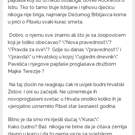
pajdaša koji su, između ostaloga, doveli Rockwool u
Istru. Tko to tamo truje Istrijane i njihovu dječicu
nikoga nije briga, najmanje Dežurnog Brbljavca kome
u priči o Pilselu svaki kurac smeta.
Dobro, o njemu sve znamo ali što je sa Josipovićem
koji je toliko obećavao? \”Nova pravednost\”?
\”Pravda za sve\”? Gdje su danas \”pravednost\” i
\”pravda\” u Hrvatskoj u kojoj \”ugledni dnevnik\”
Pavelića i njegove pajdaše proglašava družbom
Majke Terezije ?
Na taj zločin ne reagiraju čak ni uvijek budni hrvatski
Židovi. I oni su začepili. Ne uznemiruje ih
novoproglašeni svetac u Hrvata onoliko koliko ih je
vjerojatno uznemirio Pilsel star šesnaest godina.
Bitno je da smo mi riješili slučaj \”Kurac\”.
Kako čudno? Baš nikoga ne brine da je čitava zemlja
davno u kurcu i da to nema veze sa svjetskom