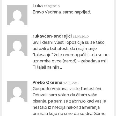
Luka
12.03.2010
Bravo Vedrana, samo naprijed.
rukavčan-andrejići
12.03.2010
levi i desni, vlast i opozicija su se tako
udružili u bahatosti, da i naj manje
”talasanje” žele onemogućiti – da se ne
uznemire ovce (narod) – zabadava mi i
Ti lajali na njih …
Preko Okeana
12.03.2010
Gospođo Vedrana, vi ste fantastični.
Oduvek sam voleo da čitam vaše
pisanje, pa sam se zabrinuo kad vas je
nestalo iz medija nakon zameranja
onima u koje ne sme da se dira. Samo