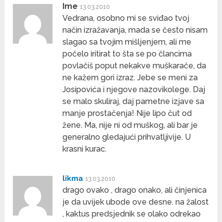
Ime
13.03.2010
Vedrana, osobno mi se sviđao tvoj
način izražavanja, mada se često nisam
slagao sa tvojim mišljenjem, ali me
počelo iritirat to šta se po člancima
povlačiš poput nekakve muškarače, da
ne kažem gori izraz. Jebe se meni za
Josipovića i njegove nazovikolege. Daj
se malo skuliraj, daj pametne izjave sa
manje prostačenja! Nije lipo čut od
žene. Ma, nije ni od muškog, ali bar je
generalno gledajući prihvatljivije. U
krasni kurac.
likma
13.03.2010
drago ovako , drago onako, ali činjenica
je da uvijek ubode ove desne. na žalost
, kaktus predsjednik se olako odrekao