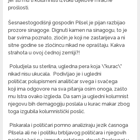
jer su mu ti kolumnisti izvukli dijelove mračne
prošlosti.
Šesnaestogodišnji gospodin Pilsel je pijan razbijao
prozore sinagoge. Dignuti kamen na sinagogu, to je
bar svima poznato, zločin je koji ne zastarijeva a ni
sitne godine se zločincu nikad ne opraštaju. Kakva
strahota u ovoj čednoj zemlji?!
Poludjela su sterilna, ugledna pera koja \”kurac\”
nikad nisu ukucala. Podivljao je i ugledni
političar, polupismeni analitičar svega i svačega
koji ima odgovore na sva pitanja osim onoga, zašto
mu Istra ovako izgleda. Da sam ja ugledni kolumnist
njegovu bih demagogiju poslala u kurac makar zbog
toga izgubila kolumnistički poslić.
Piskarala i političari pomno analiziraju jezik časnoga
Pilsela ali ne i politiku brbljavog političara i njegovih