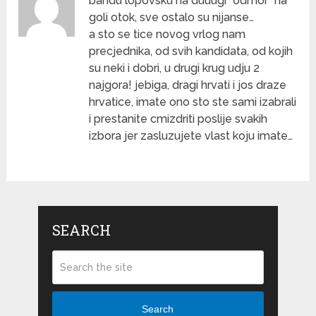
bandu lopovsku na duuugi “odmor” na
goli otok, sve ostalo su nijanse…
a sto se tice novog vrlog nam
precjednika, od svih kandidata, od kojih
su neki i dobri, u drugi krug udju 2
najgora! jebiga, dragi hrvati i jos draze
hrvatice, imate ono sto ste sami izabrali
i prestanite cmizdriti poslije svakih
izbora jer zasluzujete vlast koju imate…
SEARCH
Search