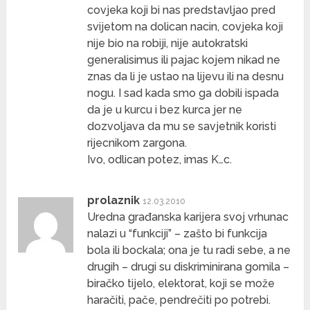
covjeka koji bi nas predstavljao pred
svijetom na dolican nacin, covjeka koji
nije bio na robiji, nije autokratski
generalisimus ili pajac kojem nikad ne
znas da li je ustao na lijevu ili na desnu
nogu. I sad kada smo ga dobili ispada
da je u kurcu i bez kurca jer ne
dozvoljava da mu se savjetnik koristi
rijecnikom zargona.
Ivo, odlican potez, imas K…c.
prolaznik
12.03.2010
Uredna građanska karijera svoj vrhunac
nalazi u “funkciji” – zašto bi funkcija
bola ili bockala; ona je tu radi sebe, a ne
drugih – drugi su diskriminirana gomila –
biračko tijelo, elektorat, koji se može
haračiti, pače, pendrečiti po potrebi.