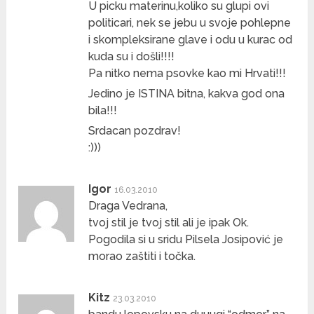
U picku materinu,koliko su glupi ovi
politicari, nek se jebu u svoje pohlepne
i skompleksirane glave i odu u kurac od
kuda su i došli!!!!
Pa nitko nema psovke kao mi Hrvati!!!
Jedino je ISTINA bitna, kakva god ona
bila!!!
Srdacan pozdrav!
:)))
Igor
16.03.2010
Draga Vedrana,
tvoj stil je tvoj stil ali je ipak Ok.
Pogodila si u sridu Pilsela Josipović je
morao zaštiti i točka.
Kitz
23.03.2010