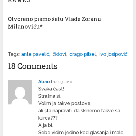
KA & KO
Otvoreno pismo šefu Vlade Zoranu
Milanoviću*
Tags:
ante pavelić
,
židovi
,
drago pilsel
,
ivo josipović
18 Comments
Alexxl
12.03.2010
Svaka čast!
Strašna si.
Volim ja takve postove,
ali šta napraviti, da skinemo takve sa
kurca???
A ja bi.
Sebe vidim jedino kod glasanja i malo