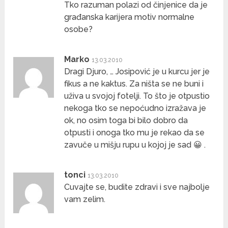
Tko razuman polazi od činjenice da je
građanska karijera motiv normalne
osobe?
Marko
13.03.2010
Dragi Djuro, … Josipović je u kurcu jer je
fikus a ne kaktus. Za ništa se ne buni i
uživa u svojoj fotelji. To što je otpustio
nekoga tko se nepoćudno izražava je
ok, no osim toga bi bilo dobro da
otpusti i onoga tko mu je rekao da se
zavuče u mišju rupu u kojoj je sad 😀 .
tonci
13.03.2010
Cuvajte se, budite zdravi i sve najbolje
vam zelim.