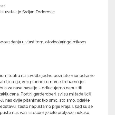
2012
izuzetak je Srdjan Todorovic.
opouzdanja u vlastitom, otorinolaringološkom
ednom teatru na izvedbi jedne poznate monodrame
jateljica i ja, vec gladne i umorne trebamo jos
 bus za nase naselje – odlucujemo napustiti
kljucana. Portiri, garderoberi, svi su mi tada licili
olili nas dvije pitanjma: tko smo, sto smo, odakle
dstavu, zasto napustamo prije kraja. I, kad su se
a puste nas van i srecom je bilo proljece, nekako