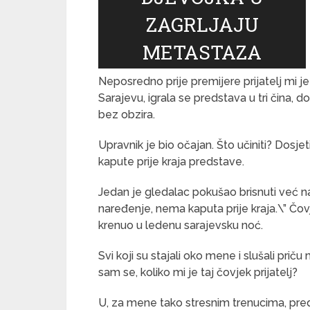
Neposredno prije premijere prijatelj mi je
Sarajevu, igrala se predstava u tri čina, d
bez obzira.
Upravnik je bio očajan. Što učiniti? Dosjet
kapute prije kraja predstave.
Jedan je gledalac pokušao brisnuti već 
naređenje, nema kaputa prije kraja.\” Čo
krenuo u ledenu sarajevsku noć.
Svi koji su stajali oko mene i slušali priču
sam se, koliko mi je taj čovjek prijatelj?
U, za mene tako stresnim trenucima, pred