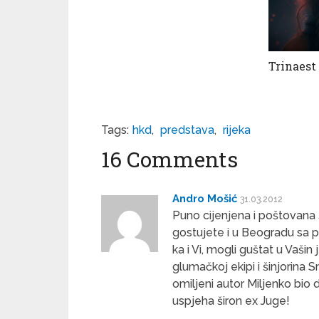
Trinaest
Tags:
hkd
,
predstava
,
rijeka
16 Comments
Andro Mošić
31.03.2012
Puno cijenjena i poštovana š
gostujete i u Beogradu sa p
ka i Vi, mogli guštat u Vašin
glumačkoj ekipi i šinjorina S
omiljeni autor Miljenko bio 
uspjeha širon ex Juge!