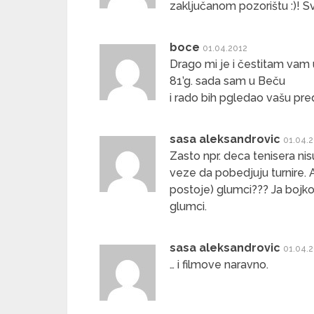
zaključanom pozorištu :)! S
boce
01.04.2012
Drago mi je i čestitam vam u
81’g. sada sam u Beču
i rado bih pgledao vašu pr
sasa aleksandrovic
01.04.
Zasto npr. deca tenisera nis
veze da pobedjuju turnire. A
postoje) glumci??? Ja bojk
glumci.
sasa aleksandrovic
01.04.
… i filmove naravno.