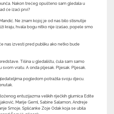
ri punča. Nakon trećeg opušteno sam gledala u
kad će izaći prvi?
andić. Ne znam kojoj je od nas bilo stisnutije
iži kraju, hvala bogu nitko nije izašao, popele smo
će nas izvesti pred publiku ako netko bude
 predstave. Tišina u gledalištu, čula sam samo
u svom vratu. A onda pljesak. Pljesak. Pljesak.
ledateljima pogledom potražila svoju djecu.
renutak.
oženog entuzijazma velikih riječkih glumica Edite
jaković, Marije Geml, Sabine Salamon, Andreje
 Tanje Smoje, Splićanke Zoje Odak koja se ubila