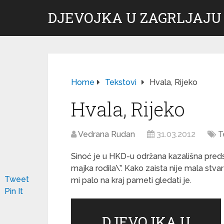
DJEVOJKA U ZAGRLJAJU
Home
Tekstovi
Hvala, Rijeko
Hvala, Rijeko
Vedrana Rudan
31.03.2012
T
Sinoć je u HKD-u održana kazališna preds
majka rodila\”. Kako zaista nije mala stv
Tweet
mi palo na kraj pameti gledati je.
Pin It