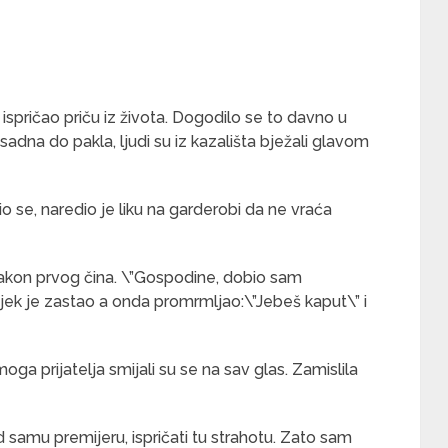
 ispričao priču iz života. Dogodilo se to davno u
osadna do pakla, ljudi su iz kazališta bježali glavom
io se, naredio je liku na garderobi da ne vraća
nakon prvog čina. \”Gospodine, dobio sam
vjek je zastao a onda promrmljao:\”Jebeš kaput\” i
 moga prijatelja smijali su se na sav glas. Zamislila
 samu premijeru, ispričati tu strahotu. Zato sam