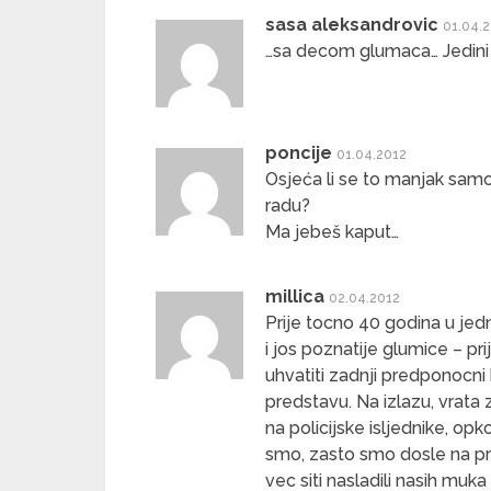
sasa aleksandrovic
01.04.
…sa decom glumaca… Jedini 
poncije
01.04.2012
Osjeća li se to manjak sam
radu?
Ma jebeš kaput…
millica
02.04.2012
Prije tocno 40 godina u j
i jos poznatije glumice – pri
uhvatiti zadnji predponocni
predstavu. Na izlazu, vrata za
na policijske isljednike, opk
smo, zasto smo dosle na pre
vec siti nasladili nasih muk