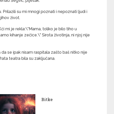
 Nenad Šegvić, pljesak.
Prilazili su mi mnogi poznati i nepoznati ljudi i
jihov život.
i mi je rekla:\”Mama, toliko je bilo tiho u
o kihanje zečice.\” Sirota životinja, ni njoj nije
ja da se ipak nisam raspitala zašto baš nitko nije
rata teatra bila su zaključana.
Bitke