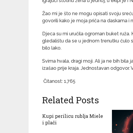
igrajući stotinu žena u jednoj, u ekipi je i
Žao mi je što ne mogu opisati svoju sreću. 
govorili kako je moja priča na daskama i n
Djeca su mi uručila ogroman buket ruža. Kć
gledalištu da se u jednom trenutku čulo sam
bilo lako.
Svima hvala, dragi moji. Ali ja ne bih bila 
izašao prije kraja. Jednostavan odgovor. V
Čitanost:
1,765
Related Posts
Kupi perilicu rublja Miele
i plači