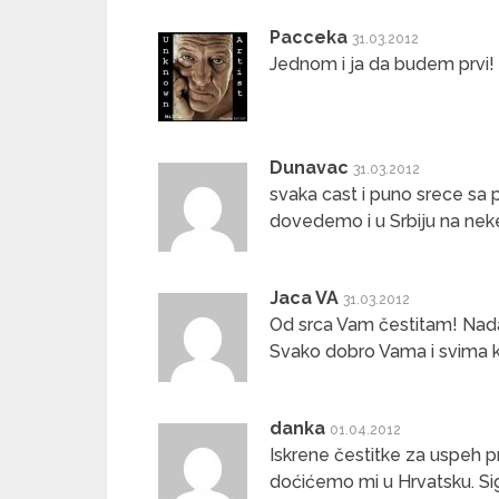
Pacceka
31.03.2012
Jednom i ja da budem prvi!
Dunavac
31.03.2012
svaka cast i puno srece s
dovedemo i u Srbiju na neke
Jaca VA
31.03.2012
Od srca Vam čestitam! Nadam
Svako dobro Vama i svima k
danka
01.04.2012
Iskrene čestitke za uspeh 
doćićemo mi u Hrvatsku. Sigu