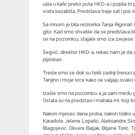
ušla u kafić preko puta HKD-a i popila t
vrata kazališta. Predstava traje sat i pol, 
Sa mnom je bila režiserka Tanja Rigonat-M
grlo. Kad smo shvatile da se predstava bl
se na pozornicu, stajale smo iza zavjese.
Šegvić, direktor HKD-a, rekao nam je da 
pljeskao.
Tresle smo se dok su tekli zadnji trenuci
Tanjino i moje srce kako se valjaju svako 
Izašle smo na pozornicu a ja sam među g
Ostala su na predstavi i mahala mi. Koji t
Nakon mjesec dana proba, nakon toliko ul
Karađole, Jelene Lopatić, Aleksandre Sto
Blagojević, Olivere Baljak, Biljane Torić,