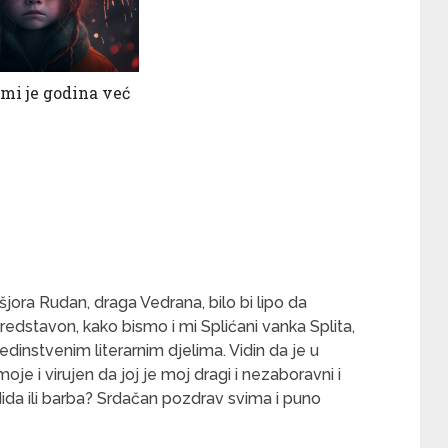
 mi je godina već
jora Rudan, draga Vedrana, bilo bi lipo da
redstavon, kako bismo i mi Splićani vanka Splita,
 jedinstvenim literarnim djelima. Vidin da je u
moje i virujen da joj je moj dragi i nezaboravni i
dida ili barba? Srdačan pozdrav svima i puno