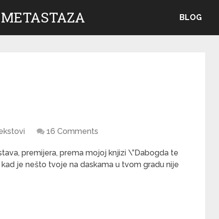
 METASTAZA
BLOG
ekstovi
16 Comments
tava, premijera, prema mojoj knjizi \”Dabogda te
ar kad je nešto tvoje na daskama u tvom gradu nije