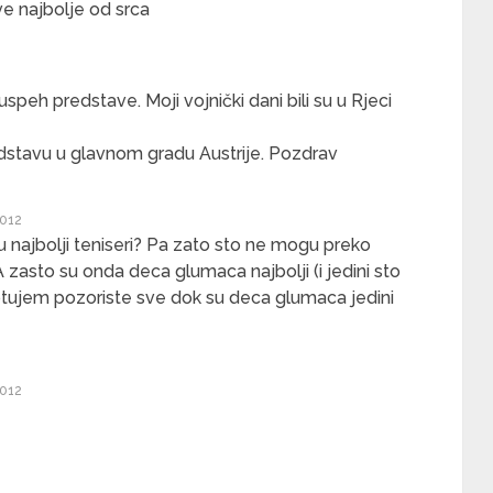
ve najbolje od srca
speh predstave. Moji vojnički dani bili su u Rjeci
edstavu u glavnom gradu Austrije. Pozdrav
2012
u najbolji teniseri? Pa zato sto ne mogu preko
 zasto su onda deca glumaca najbolji (i jedini sto
otujem pozoriste sve dok su deca glumaca jedini
2012