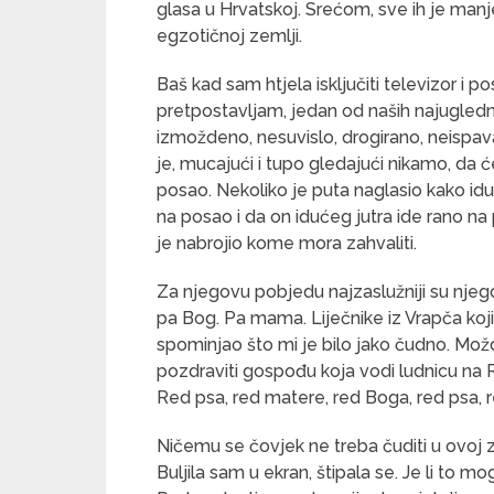
glasa u Hrvatskoj. Srećom, sve ih je manje
egzotičnoj zemlji.
Baš kad sam htjela isključiti televizor i 
pretpostavljam, jedan od naših najuglednij
izmoždeno, nesuvislo, drogirano, neispava
je, mucajući i tupo gledajući nikamo, da ć
posao. Nekoliko je puta naglasio kako idu
na posao i da on idućeg jutra ide rano na 
je nabrojio kome mora zahvaliti.
Za njegovu pobjedu najzaslužniji su njeg
pa Bog. Pa mama. Liječnike iz Vrapča koji s
spominjao što mi je bilo jako čudno. Mož
pozdraviti gospođu koja vodi ludnicu na Ra
Red psa, red matere, red Boga, red psa, 
Ničemu se čovjek ne treba čuditi u ovoj z
Buljila sam u ekran, štipala se. Je li to 