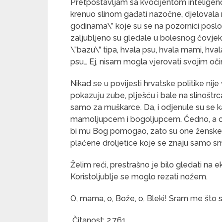
Pretpostavljam sa kvocijentom inteligenci
krenuo slinom gađati nazočne, djelovala 
godinama\” koje su se na pozornici poslo
zaljubljeno su gledale u bolesnog čovjek
\”bazu\” tipa, hvala psu, hvala mami, hva
psu… Ej, nisam mogla vjerovati svojim oč
Nikad se u povijesti hrvatske politike nije
pokazuju zube, plješću i bale na slinoštrc
samo za muškarce. Da, i odjenule su se k
mamoljupcem i bogoljupcem. Čedno, a opet 
bi mu Bog pomogao, zato su one ženske i
plaćene droljetice koje se znaju samo smiješ
Želim reći, prestrašno je bilo gledati na 
Koristoljublje se moglo rezati nožem.
O, mama, o, Bože, o, Bleki! Sram me što
Čitanost:
2,761