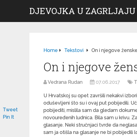
DJEVOJKA U ZAGRLJAJU
Home
Tekstovi
On i njegove žensk
On i njegove žen
Vedrana Rudan
07.06.2017
T
U Hrvatskoj su opet završili nekakvi izbo
oduševljeni što su i ovaj put pobijedili. 
Tweet
pobijediti, mislila sam da gledam dokumen
Pin It
novouređenih ludnica.
Bila sam u krivu. Z
glasanje. Neki stručnjaci tvrde da negla
sam ja otišla na glasanje ne bi pobijedili 