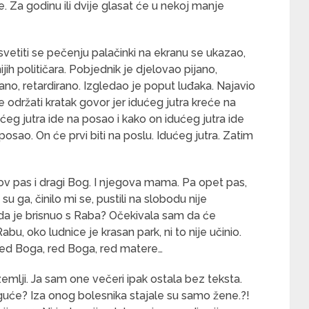
. Za godinu ili dvije glasat će u nekoj manje
posvetiti se pečenju palačinki na ekranu se ukazao,
ih političara. Pobjednik je djelovao pijano,
no, retardirano. Izgledao je poput luđaka. Najavio
e održati kratak govor jer idućeg jutra kreće na
ćeg jutra ide na posao i kako on idućeg jutra ide
posao. On će prvi biti na poslu. Idućeg jutra. Zatim
ov pas i dragi Bog. I njegova mama. Pa opet pas,
u ga, činilo mi se, pustili na slobodu nije
da je brisnuo s Raba? Očekivala sam da će
bu, oko ludnice je krasan park, ni to nije učinio.
red Boga, red Boga, red matere…
emlji. Ja sam one večeri ipak ostala bez teksta.
moguće? Iza onog bolesnika stajale su samo žene.?!