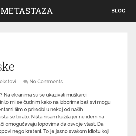
 METASTAZA
BLOG
e
ske
ekstovi
No Comments
ri? Na ekranima su se ukazivali muškarci
Učinilo mi se čudnim kako na izborima baš svi mogu
tarni film o priredbi u nekoj od naših
aista se biralo. Ništa nisam kužila jer ne idem na
sači omogućavaju lopovima da osvoje vlast. Da
lopovi nego kreteni. To je jasno svakom idiotu koji