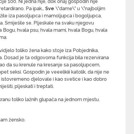
je 100. Ni jedna nije, dok onaj gospodin nije
retardirano. Pa ipak…
Sve
\”dame\” u \”najboljim
žile iza pasoljupca i mamoljupca i bogoljupca,
a. Smiješile se. Pljeskale na svaku njegovu
la Bogu, hvala psu, hvala mami, hvala Bogu, hvala
ima.
 vidjelo toliko žena kako stoje iza Pobjednika,
a. Dosad je ta odgovorna funkcija bila rezervirana
ao da su krenule na kresanje sa pasoljupcem,
seksi. Gospodin je veeelikiii katolik, da nije ne
stovremeno djelovale i kao svetice i kao dobro
iti, pljeskati i treptati.
ekranu toliko lažnih glupača na jednom mjestu.
 sam žensko.