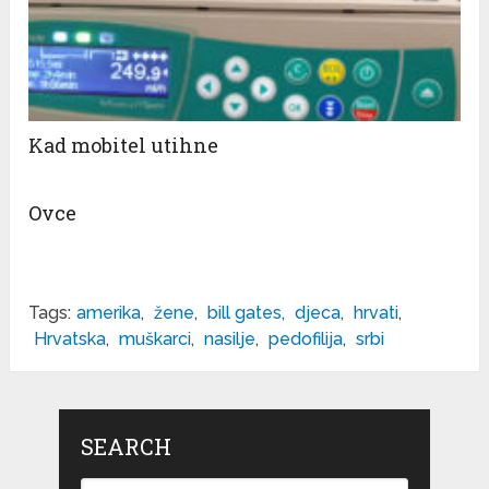
Kad mobitel utihne
Ovce
Tags:
amerika
,
žene
,
bill gates
,
djeca
,
hrvati
,
Hrvatska
,
muškarci
,
nasilje
,
pedofilija
,
srbi
SEARCH