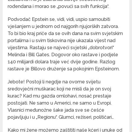
rođendana i morao se „povući sa svih funkcija“.
Podvodač Epstein se, vidi, vidi, uspio samoubiti
vješanjem u jednom od najgorih njujorških zatvora.
To bi bio kraj priče da se ovih dana na svim svjetskim
portalima i u svim tiskovina nije ukazala vijest nad
vijestima. Rastaju se najveći svjetski „dobrotvori“
Melinda i Bill Gates. Dogovor oko rastave i podjele
140 milijardi dolara traje već dvije godine. Razlog
rastave je Billovo druženje sa pokojnim Epsteinom.
Jebote! Postoji li negdje na ovome svijetu
sredovječni muškarac koji ne misli da je on svoj
kurac? Kad mu gazda omlohavi, nosač prestaje
postojati. Ne samo u Americi, ne samo u Evropi.
Vlasnici međunožne šake jada sve se češće
pojavljuju i u „Regionu“. Glumci, režiseri, političari…
Kako mi žene možemo zaštititi naše kćeri i unuke od