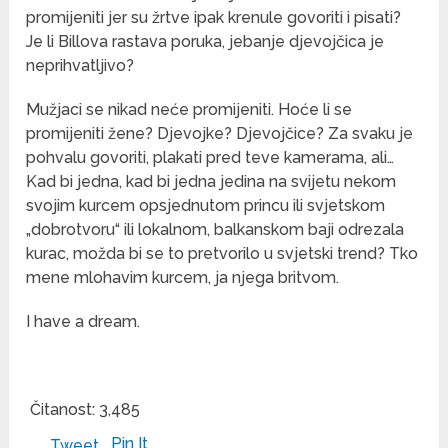
promijeniti jer su žrtve ipak krenule govoriti i pisati?
Je li Billova rastava poruka, jebanje djevojčica je
neprihvatljivo?
Mužjaci se nikad neće promijeniti. Hoće li se
promijeniti žene? Djevojke? Djevojčice? Za svaku je
pohvalu govoriti, plakati pred teve kamerama, ali…
Kad bi jedna, kad bi jedna jedina na svijetu nekom
svojim kurcem opsjednutom princu ili svjetskom
„dobrotvoru“ ili lokalnom, balkanskom baji odrezala
kurac, možda bi se to pretvorilo u svjetski trend? Tko
mene mlohavim kurcem, ja njega britvom.
I have a dream.
Čitanost:
3,485
Pin It
Tweet