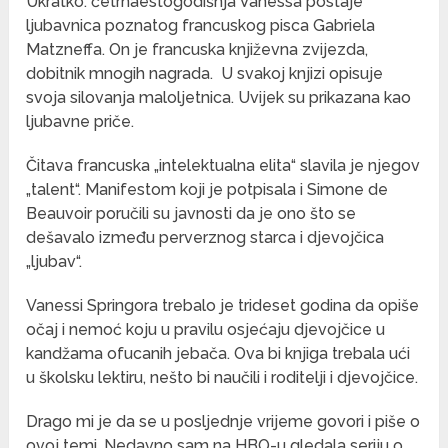
Ukratko: četrnaestogodišnja Vanessa postaje
ljubavnica poznatog francuskog pisca Gabriela
Matzneffa. On je francuska književna zvijezda,
dobitnik mnogih nagrada.
U svakoj knjizi opisuje
svoja silovanja maloljetnica. Uvijek su prikazana kao
ljubavne priče.
Čitava francuska „intelektualna elita“ slavila je njegov
„talent“. Manifestom koji je potpisala i Simone de
Beauvoir poručili su javnosti da je ono što se
dešavalo između perverznog starca i djevojčica
„ljubav“.
Vanessi Springora trebalo je trideset godina da opiše
očaj i nemoć koju u pravilu osjećaju djevojčice u
kandžama ofucanih jebača. Ova bi knjiga trebala ući
u školsku lektiru, nešto bi naučili i roditelji i djevojčice.
Drago mi je da se u posljednje vrijeme govori i piše o
ovoj temi. Nedavno sam na HBO-u gledala seriju o