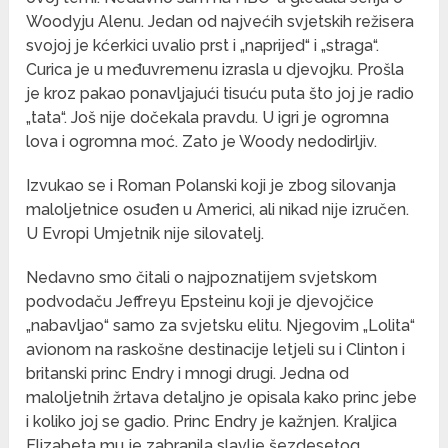
Woodyju Alenu. Jedan od najvećih svjetskih režisera
svojoj je kćerkici uvalio prst i „naprijed“ i „straga“.
Curica je u međuvremenu izrasla u djevojku. Prošla
je kroz pakao ponavljajući tisuću puta što joj je radio
„tata“. Još nije dočekala pravdu. U igri je ogromna
lova i ogromna moć. Zato je Woody nedodirljiv.
Izvukao se i Roman Polanski koji je zbog silovanja
maloljetnice osuđen u Americi, ali nikad nije izručen.
U Evropi Umjetnik nije silovatelj.
Nedavno smo čitali o najpoznatijem svjetskom
podvodaču Jeffreyu Epsteinu koji je djevojčice
„nabavljao“ samo za svjetsku elitu. Njegovim „Lolita“
avionom na raskošne destinacije letjeli su i Clinton i
britanski princ Endry i mnogi drugi. Jedna od
maloljetnih žrtava detaljno je opisala kako princ jebe
i koliko joj se gadio. Princ Endry je kažnjen. Kraljica
Elizabeta mu je zabranila slavlje šezdesetog