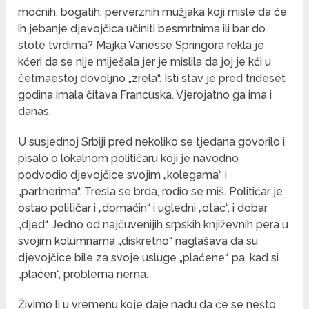
moćnih, bogatih, perverznih mužjaka koji misle da će
ih jebanje djevojčica učiniti besmrtnima ili bar do
stote tvrdima? Majka Vanesse Springora rekla je
kćeri da se nije miješala jer je mislila da joj je kći u
četrnaestoj dovoljno „zrela“. Isti stav je pred trideset
godina imala čitava Francuska. Vjerojatno ga ima i
danas.
U susjednoj Srbiji pred nekoliko se tjedana govorilo i
pisalo o lokalnom političaru koji je navodno
podvodio djevojčice svojim „kolegama“ i
„partnerima“. Tresla se brda, rodio se miš. Političar je
ostao političar i „domaćin“ i ugledni „otac“, i dobar
„djed“. Jedno od najčuvenijih srpskih književnih pera u
svojim kolumnama „diskretno“ naglašava da su
djevojčice bile za svoje usluge „plaćene“, pa, kad si
„plaćen“, problema nema.
Živimo li u vremenu koje daje nadu da će se nešto