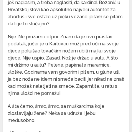
još naglasim, a treba naglasiti, da kardinal Bozanić u
Hrvatskoj slovi kao apsolutno najveći autoritet za
abortus i sve ostalo uz pičku vezano, pitam se pitam
da li je to slučajno?
Nije. Ne pružamo otpor. Znam da je ovo prastari
podatak, jučer je u Karlovcu muž pred očima svoje
djece pokušao lovačkim nožem ubiti majku svoje
djece. Nije uspio. Zasad. Nož je držao u autu. A što
mi držimo u autu? Pelene, papirnate maramice,
uloške. Godinama vam govorim i pišem, u gluhe uši,
ja bez noža ne idem ni smeće baciti jer nikad ne znaš
kad možeš naletjeti na smeće. Zapamtite, u ratu s
njima ulošci ne pomažu!
A šta ćemo, šmrc, šmrc, sa muškarcima koje
zlostavljaju žene? Neka se udruže i jebu
međusobno.