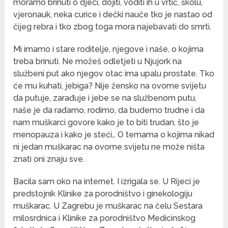
moramo brinuti o djeci, dojiti, voditi ih u vrtić, školu,
vjeronauk, neka curice i dečki nauče tko je nastao od
čijeg rebra i tko zbog toga mora najebavati do smrti.
Mi imamo i stare roditelje, njegove i naše, o kojima
treba brinuti. Ne možeš odletjeti u Njujork na
službeni put ako njegov otac ima upalu prostate. Tko
će mu kuhati, jebiga? Nije žensko na ovome svijetu
da putuje, zarađuje i jebe se na službenom putu,
naše je da rađamo, rodimo, da budemo trudne i da
nam muškarci govore kako je to biti trudan, što je
menopauza i kako je steći… O temama o kojima nikad
ni jedan muškarac na ovome svijetu ne može ništa
znati oni znaju sve.
Bacila sam oko na internet. I izrigala se. U Rijeci je
predstojnik Klinike za porodništvo i ginekologiju
muškarac. U Zagrebu je muškarac na čelu Sestara
milosrdnica i Klinike za porodništvo Medicinskog