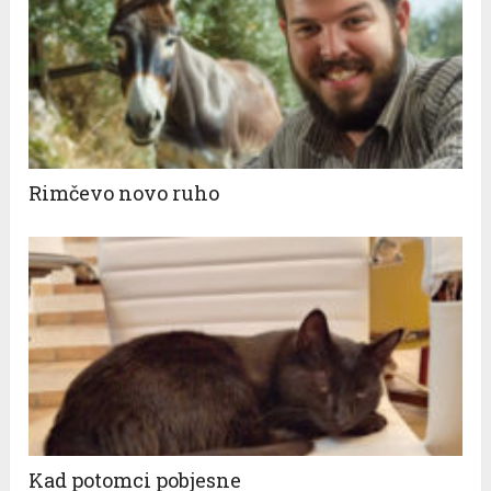
Rimčevo novo ruho
Kad potomci pobjesne