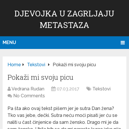
DJEVOJKA U ZAGRLJAJU
METASTAZA
MENU
Home
Tekstovi
Pokaži mi svoju picu
Pokaži mi svoju picu
Vedrana Rudan
07.03.2017
Tekstovi
No Comments
Pa šta ako ovaj tekst pišem jer je sutra Dan žena?
Tko vas jebe, dečki. Sutra neću moći pisati jer ću se
naliti u čast činjenice da sam žensko.
Drago mi je da