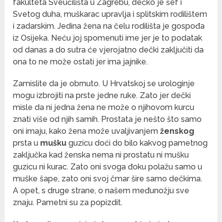
fakulteta Sveučilišta u Zagrebu, dečko je šef i
Svetog duha, muškarac upravlja i splitskim rodilištem
i zadarskim. Jedina žena na čelu rodilišta je gospođa
iz Osijeka. Neću joj spomenuti ime jer je to podatak
od danas a do sutra će vjerojatno dečki zaključiti da
ona to ne može ostati jer ima jajnike.
Zamislite da je obrnuto. U Hrvatskoj se urologinje
mogu izbrojiti na prste jedne ruke. Zato jer dečki
misle da ni jedna žena ne može o njihovom kurcu
znati više od njih samih. Prostata je nešto što samo
oni imaju, kako žena može uvaljivanjem
ženskog
prsta u
mušku
guzicu doći do bilo kakvog pametnog
zaključka kad ženska nema ni prostatu ni mušku
guzicu ni kurac. Zato oni svoga đoku polažu samo u
muške šape, zato oni svoj čmar šire samo dečkima.
A opet, s druge strane, o našem međunožju sve
znaju. Pametni su za popizdit.