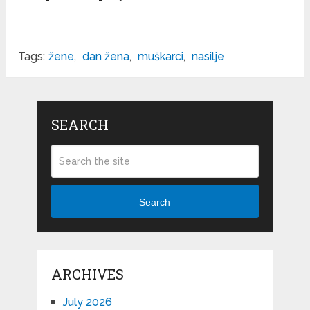
Tags:
žene
,
dan žena
,
muškarci
,
nasilje
SEARCH
Search
ARCHIVES
July 2026