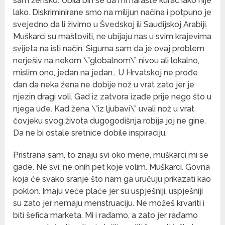
sam žensko. Ubila bih se da mi naraste kurac iako nije
lako. Diskriminirane smo na milijun načina i potpuno je
svejedno da li živimo u Švedskoj ili Saudijskoj Arabiji.
Muškarci su maštoviti, ne ubijaju nas u svim krajevima
svijeta na isti način. Sigurna sam da je ovaj problem
nerješiv na nekom \”globalnom\” nivou ali lokalno,
mislim ono, jedan na jedan… U Hrvatskoj ne prođe
dan da neka žena ne dobije nož u vrat zato jer je
njezin dragi voli. Gad iz zatvora izađe prije nego što u
njega uđe. Kad žena \”iz ljubavi\” uvali nož u vrat
čovjeku svog života dugogodišnja robija joj ne gine.
Da ne bi ostale sretnice dobile inspiraciju.
Pristrana sam, to znaju svi oko mene, muškarci mi se
gade. Ne svi, ne onih pet koje volim. Muškarci. Govna
koja će svako sranje što nam ga uručuju prikazati kao
poklon. Imaju veće plaće jer su uspješniji, uspješniji
su zato jer nemaju menstruaciju. Ne možeš krvariti i
biti šefica marketa. Mi i rađamo, a zato jer rađamo