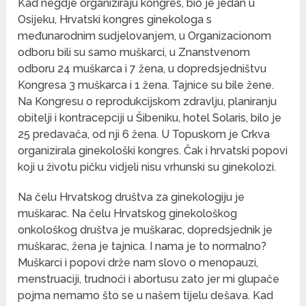
Kad negdje organiziraju kongres, bio je jedan u
Osijeku, Hrvatski kongres ginekologa s
međunarodnim sudjelovanjem, u Organizacionom
odboru bili su samo muškarci, u Znanstvenom
odboru 24 muškarca i 7 žena, u dopredsjedništvu
Kongresa 3 muškarca i 1 žena. Tajnice su bile žene.
Na Kongresu o reprodukcijskom zdravlju, planiranju
obitelji i kontracepciji u Šibeniku, hotel Solaris, bilo je
25 predavača, od nji 6 žena. U Topuskom je Crkva
organizirala ginekološki kongres. Čak i hrvatski popovi
koji u životu pičku vidjeli nisu vrhunski su ginekolozi.
Na čelu Hrvatskog društva za ginekologiju je
muškarac. Na čelu Hrvatskog ginekološkog
onkološkog društva je muškarac, dopredsjednik je
muškarac, žena je tajnica. I nama je to normalno?
Muškarci i popovi drže nam slovo o menopauzi,
menstruaciji, trudnoći i abortusu zato jer mi glupače
pojma nemamo što se u našem tijelu dešava. Kad