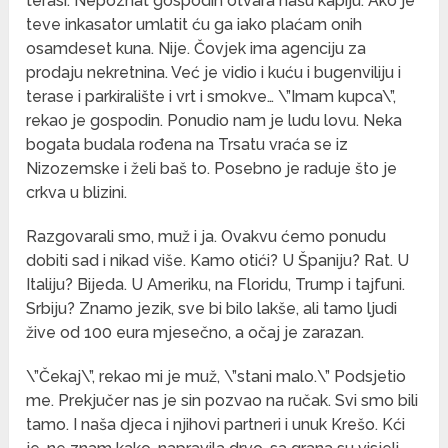
terasi. Nepoznat gospodin otvara našu kapiju. Ako je
teve inkasator umlatit ću ga iako plaćam onih
osamdeset kuna. Nije. Čovjek ima agenciju za
prodaju nekretnina. Već je vidio i kuću i bugenviliju i
terase i parkiralište i vrt i smokve… \”Imam kupca\”,
rekao je gospodin. Ponudio nam je ludu lovu. Neka
bogata budala rođena na Trsatu vraća se iz
Nizozemske i želi baš to. Posebno je raduje što je
crkva u blizini.
Razgovarali smo, muž i ja. Ovakvu ćemo ponudu
dobiti sad i nikad više. Kamo otići? U Španiju? Rat. U
Italiju? Bijeda. U Ameriku, na Floridu, Trump i tajfuni.
Srbiju? Znamo jezik, sve bi bilo lakše, ali tamo ljudi
žive od 100 eura mjesečno, a očaj je zarazan.
\”Čekaj\”, rekao mi je muž, \”stani malo.\” Podsjetio
me. Prekjučer nas je sin pozvao na ručak. Svi smo bili
tamo. I naša djeca i njihovi partneri i unuk Krešo. Kći