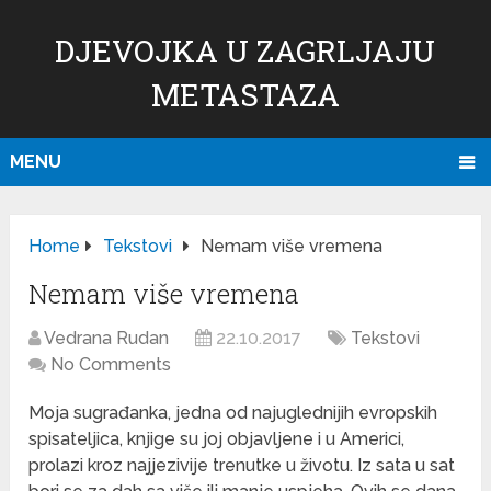
DJEVOJKA U ZAGRLJAJU
METASTAZA
MENU
Home
Tekstovi
Nemam više vremena
Nemam više vremena
Vedrana Rudan
22.10.2017
Tekstovi
No Comments
Moja sugrađanka, jedna od najuglednijih evropskih
spisateljica, knjige su joj objavljene i u Americi,
prolazi kroz najjezivije trenutke u životu.
Iz sata u sat