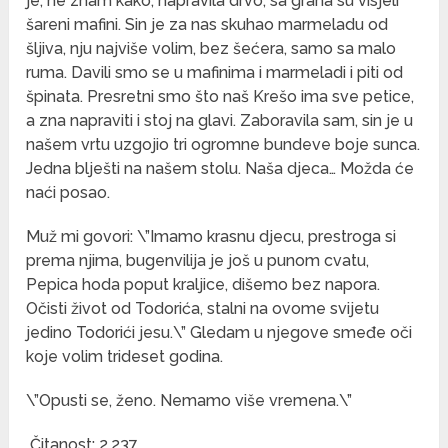
je, ne znam kako, napravila drvo, sa grana su visjeli
šareni mafini. Sin je za nas skuhao marmeladu od
šljiva, nju najviše volim, bez šećera, samo sa malo
ruma. Davili smo se u mafinima i marmeladi i piti od
špinata. Presretni smo što naš Krešo ima sve petice,
a zna napraviti i stoj na glavi. Zaboravila sam, sin je u
našem vrtu uzgojio tri ogromne bundeve boje sunca.
Jedna blješti na našem stolu. Naša djeca… Možda će
naći posao.
Muž mi govori: \”Imamo krasnu djecu, prestroga si
prema njima, bugenvilija je još u punom cvatu,
Pepica hoda poput kraljice, dišemo bez napora.
Očisti život od Todorića, stalni na ovome svijetu
jedino Todorići jesu.\” Gledam u njegove smeđe oči
koje volim trideset godina.
\”Opusti se, ženo. Nemamo više vremena.\”
Čitanost:
2,237