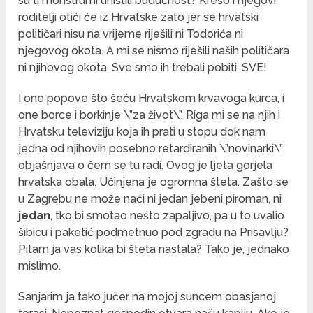
su ti monstrumi uništili budućnost? Krešo i njegovi
roditelji otići će iz Hrvatske zato jer se hrvatski
političari nisu na vrijeme riješili ni Todorića ni
njegovog okota. A mi se nismo riješili naših političara
ni njihovog okota. Sve smo ih trebali pobiti. SVE!
I one popove što šeću Hrvatskom krvavoga kurca, i
one borce i borkinje \”za život\”. Riga mi se na njih i
Hrvatsku televiziju koja ih prati u stopu dok nam
jedna od njihovih posebno retardiranih \”novinarki\”
objašnjava o čem se tu radi. Ovog je ljeta gorjela
hrvatska obala. Učinjena je ogromna šteta. Zašto se
u Zagrebu ne može naći ni jedan jebeni piroman, ni
jedan
, tko bi smotao nešto zapaljivo, pa u to uvalio
šibicu i paketić podmetnuo pod zgradu na Prisavlju?
Pitam ja vas kolika bi šteta nastala? Tako je, jednako
mislimo.
Sanjarim ja tako jučer na mojoj suncem obasjanoj