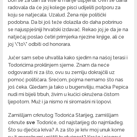
bori se za dah sa više ili manje uspjeha. Ovih se dana
radovala da će joj kolege pisci udijeliti potporu za
koju se natjecala. Uzalud. Žena nije politički
podobna. Da bi još teže dolazila do daha pobrinuo
se najuspješniji hrvatski izdavač. Rekao joj je da je na
natječaj poslao četiri primjerka njezine knjige, ali će
joj \”to\” odbiti od honorara.
Jučer sam sebe uhvatila kako sjedim na našoj terasi i
Todorićima proklinjem sjeme. Znam da neće
odgovarati ni za što, ovu su zemlju dokrajčili uz
pomoć političara. Srećom, pojma nemamo što nas
još čeka. Gledam ja tako u bugenviliju, mačka Pepica
nudi mi bijeli trbuh, živim u kućici okružena čistom
ljepotom. Muž i ja nismo ni siromašni ni lopovi.
Zamišljam crknutog Todorića Starijeg, zamišljam
crknute
sve
Todoriće, od najstarijeg do najmlađeg.
Što su dječica kriva? A za što je kriv moj unuk kome