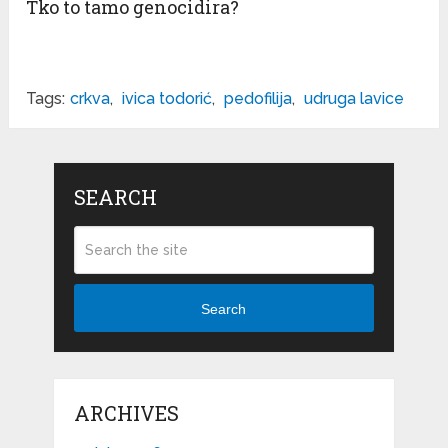
Tko to tamo genocidira?
Tags:
crkva
,
ivica todorić
,
pedofilija
,
udruga lavice
SEARCH
Search
ARCHIVES