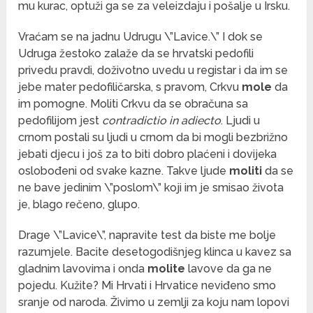
mu kurac, optuži ga se za veleizdaju i pošalje u Irsku.
Vraćam se na jadnu Udrugu \”Lavice.\” I dok se
Udruga žestoko zalaže da se hrvatski pedofili
privedu pravdi, doživotno uvedu u registar i da im se
jebe mater pedofiličarska, s pravom, Crkvu
mole
da
im pomogne. Moliti Crkvu da se obračuna sa
pedofilijom jest
contradictio in adiecto
. Ljudi u
crnom postali su ljudi u crnom da bi mogli bezbrižno
jebati djecu i još za to biti dobro plaćeni i dovijeka
oslobođeni od svake kazne. Takve ljude
moliti
da se
ne bave jedinim \”poslom\” koji im je smisao života
je, blago rečeno, glupo.
Drage \”Lavice\”, napravite test da biste me bolje
razumjele. Bacite desetogodišnjeg klinca u kavez sa
gladnim lavovima i onda
molite
lavove da ga ne
pojedu. Kužite? Mi Hrvati i Hrvatice neviđeno smo
sranje od naroda. Živimo u zemlji za koju nam lopovi