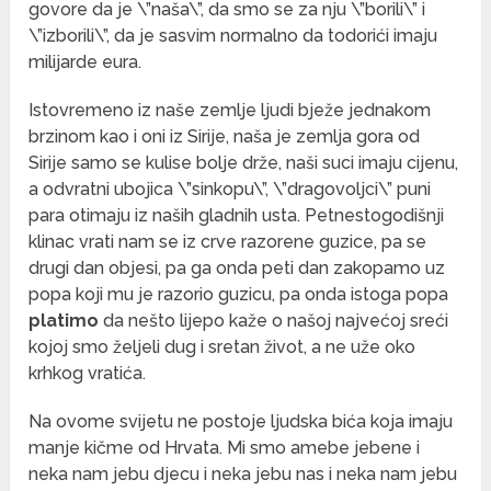
govore da je \”naša\”, da smo se za nju \”borili\” i
\”izborili\”, da je sasvim normalno da todorići imaju
milijarde eura.
Istovremeno iz naše zemlje ljudi bježe jednakom
brzinom kao i oni iz Sirije, naša je zemlja gora od
Sirije samo se kulise bolje drže, naši suci imaju cijenu,
a odvratni ubojica \”sinkopu\”, \”dragovoljci\” puni
para otimaju iz naših gladnih usta. Petnestogodišnji
klinac vrati nam se iz crve razorene guzice, pa se
drugi dan objesi, pa ga onda peti dan zakopamo uz
popa koji mu je razorio guzicu, pa onda istoga popa
platimo
da nešto lijepo kaže o našoj najvećoj sreći
kojoj smo željeli dug i sretan život, a ne uže oko
krhkog vratića.
Na ovome svijetu ne postoje ljudska bića koja imaju
manje kičme od Hrvata. Mi smo amebe jebene i
neka nam jebu djecu i neka jebu nas i neka nam jebu