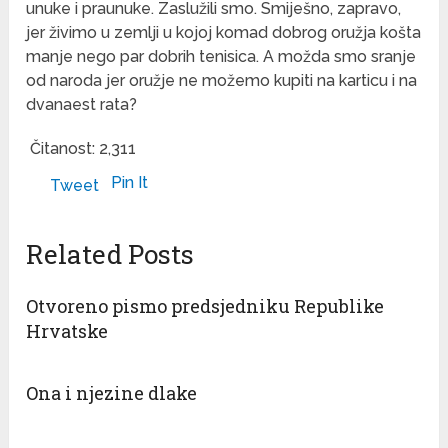
unuke i praunuke. Zaslužili smo. Smiješno, zapravo,
jer živimo u zemlji u kojoj komad dobrog oružja košta
manje nego par dobrih tenisica. A možda smo sranje
od naroda jer oružje ne možemo kupiti na karticu i na
dvanaest rata?
Čitanost:
2,311
Pin It
Tweet
Related Posts
Otvoreno pismo predsjedniku Republike
Hrvatske
Ona i njezine dlake