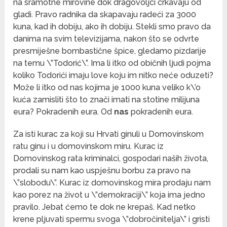
na sramotne mirovine dok dragovoljci crkavaju od
gladi. Pravo radnika da skapavaju radeći za 3000
kuna, kad ih dobiju, ako ih dobiju. Stekli smo pravo da
danima na svim televizijama, nakon što se odvrte
presmiješne bombastične špice, gledamo pizdarije
na temu \”Todorić\”. Ima li itko od običnih ljudi pojma
koliko Todorići imaju love koju im nitko neće oduzeti?
Može li itko od nas kojima je 1000 kuna veliko k\’o
kuća zamisliti što to znači imati na stotine milijuna
eura? Pokradenih eura. Od
nas
pokradenih eura.
Za isti kurac za koji su Hrvati ginuli u Domovinskom
ratu ginu i u domovinskom miru. Kurac iz
Domovinskog rata kriminalci, gospodari naših života,
prodali su nam kao uspješnu borbu za pravo na
\”slobodu\”. Kurac iz domovinskog mira prodaju nam
kao porez na život u \”demokraciji\” koja ima jedno
pravilo. Jebat ćemo te dok ne krepaš. Kad netko
krene pljuvati spermu svoga \”dobročinitelja\” i gristi