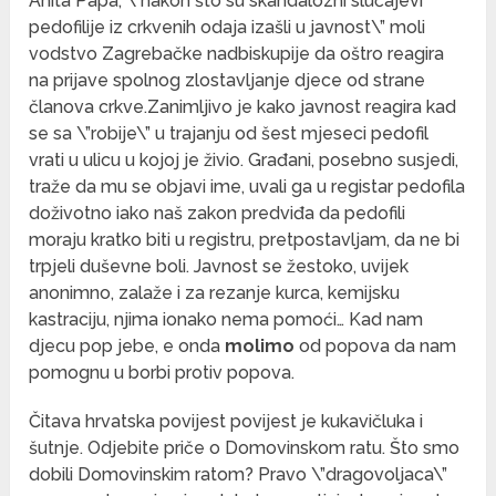
Anita Papa, \”nakon što su skandalozni slučajevi
pedofilije iz crkvenih odaja izašli u javnost\” moli
vodstvo Zagrebačke nadbiskupije da oštro reagira
na prijave spolnog zlostavljanje djece od strane
članova crkve.
Zanimljivo je kako javnost reagira kad
se sa \”robije\” u trajanju od šest mjeseci pedofil
vrati u ulicu u kojoj je živio. Građani, posebno susjedi,
traže da mu se objavi ime, uvali ga u registar pedofila
doživotno iako naš zakon predviđa da pedofili
moraju kratko biti u registru, pretpostavljam, da ne bi
trpjeli duševne boli. Javnost se žestoko, uvijek
anonimno, zalaže i za rezanje kurca, kemijsku
kastraciju, njima ionako nema pomoći… Kad nam
djecu pop jebe, e onda
molimo
od popova da nam
pomognu u borbi protiv popova.
Čitava hrvatska povijest povijest je kukavičluka i
šutnje. Odjebite priče o Domovinskom ratu. Što smo
dobili Domovinskim ratom? Pravo \”dragovoljaca\”