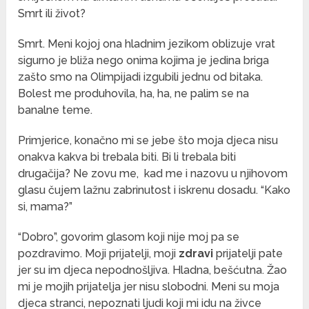
Smrt ili život?
Smrt. Meni kojoj ona hladnim jezikom oblizuje vrat
sigurno je bliža nego onima kojima je jedina briga
zašto smo na Olimpijadi izgubili jednu od bitaka.
Bolest me produhovila, ha, ha, ne palim se na
banalne teme.
Primjerice, konačno mi se jebe što moja djeca nisu
onakva kakva bi trebala biti. Bi li trebala biti
drugačija? Ne zovu me, kad me i nazovu u njihovom
glasu čujem lažnu zabrinutost i iskrenu dosadu. “Kako
si, mama?”
“Dobro”, govorim glasom koji nije moj pa se
pozdravimo. Moji prijatelji, moji
zdravi
prijatelji pate
jer su im djeca nepodnošljiva. Hladna, bešćutna. Žao
mi je mojih prijatelja jer nisu slobodni. Meni su moja
djeca stranci, nepoznati ljudi koji mi idu na živce