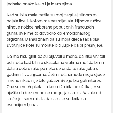
jednako onako kako i ja idem njima.
Kad su bila mala tražila su moj zagrljaj, slinom mi
bojala lice, kikotom me nasmijavala. Njihove ručice,
njihove nožice naborane poput onih francuskih
guma, sve me to dovodilo do emocionalnog
orgazma. Danas znam da su moja djeca tada bila
životinjice koje su morale biti ljupke da bi preživjele.
Da me nisu grlili, da su pljuvali u mene, da nisu vrištali
od sreće kad bih se ukazala na vratima možda bih ih
dala u dobre ruke pa neka se onda te ruke jebu s
gadnim životinjicama. Želim reći, između moje djece
i mene nikad nije bilo ljubavi. Sve je bio goli interes.
Ona su me čupkala za kosu i žmirila od užitka jer su
njušila da bez mene ne mogu, ja sam svršavala od
sreće jer sam mislila da sam se sudarila sa
esencijom ljubavi.