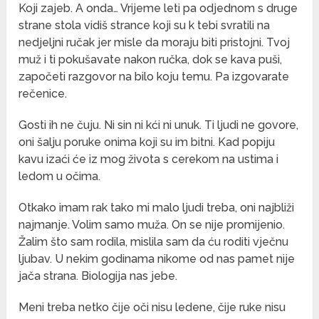
Koji zajeb. A onda… Vrijeme leti pa odjednom s druge
strane stola vidiš strance koji su k tebi svratili na
nedjeljni ručak jer misle da moraju biti pristojni. Tvoj
muž i ti pokušavate nakon ručka, dok se kava puši,
započeti razgovor na bilo koju temu. Pa izgovarate
rečenice.
Gosti ih ne čuju. Ni sin ni kći ni unuk. Ti ljudi ne govore,
oni šalju poruke onima koji su im bitni. Kad popiju
kavu izaći će iz mog života s cerekom na ustima i
ledom u očima.
Otkako imam rak tako mi malo ljudi treba, oni najbliži
najmanje. Volim samo muža. On se nije promijenio.
Žalim što sam rodila, mislila sam da ću roditi vječnu
ljubav. U nekim godinama nikome od nas pamet nije
jača strana. Biologija nas jebe.
Meni treba netko čije oči nisu ledene, čije ruke nisu