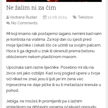
Ne žalim ni za čim
Vedrana Rudan
12.08.2024
Tekstovi
No Comments
Mi koji imamo rak postajemo lagano nemirni kad nam
je kontrola na vratima. Za koji dan ću sjesti pred
moje liječnike i čekati što će učiniti sa svojim palcem.
Hoće li ga dignuti u zrak ili okrenuti prema betonu
obloženom nekom plastičnom masom.
Upoznala sam razne liječnike. Posebno mi idu na
živce oni jako ozbiljni. Kad svoj pogled upere u tvoje
oči nikad ne znaš jesu li ljuti jer im žena već
mjesecima ne daje pičke ili su ti metastaze krenule u
pohod.
Jebiga, ne možeš ih promijeniti pa s lažnim
smiješkom na drhtavim usnama očekuješ presudu.