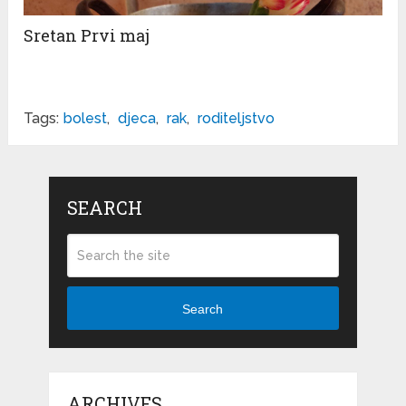
Sretan Prvi maj
Tags:
bolest
,
djeca
,
rak
,
roditeljstvo
SEARCH
Search
ARCHIVES