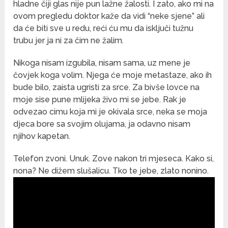
hladne čiji glas nije pun lažne žalosti. I zato, ako mi na
ovom pregledu doktor kaže da vidi “neke sjene” ali
da će biti sve u redu, reći ću mu da isključi tužnu
trubu jer ja ni za čim ne žalim.
Nikoga nisam izgubila, nisam sama, uz mene je
čovjek koga volim. Njega će moje metastaze, ako ih
bude bilo, zaista ugristi za srce. Za bivše lovce na
moje sise pune mlijeka živo mi se jebe. Rak je
odvezao cimu koja mi je okivala srce, neka se moja
djeca bore sa svojim olujama, ja odavno nisam
njihov kapetan.
Telefon zvoni. Unuk. Zove nakon tri mjeseca. Kako si,
nona? Ne dižem slušalicu. Tko te jebe, zlato nonino.