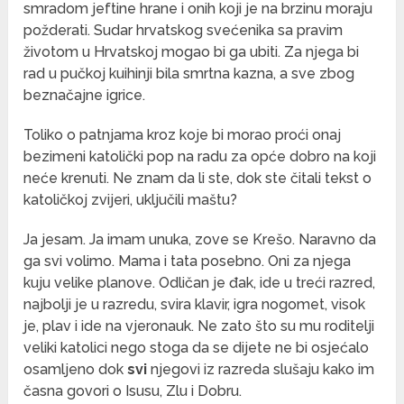
smradom jeftine hrane i onih koji je na brzinu moraju
požderati. Sudar hrvatskog svećenika sa pravim
životom u Hrvatskoj mogao bi ga ubiti. Za njega bi
rad u pučkoj kuihinji bila smrtna kazna, a sve zbog
beznačajne igrice.
Toliko o patnjama kroz koje bi morao proći onaj
bezimeni katolički pop na radu za opće dobro na koji
neće krenuti. Ne znam da li ste, dok ste čitali tekst o
katoličkoj zvijeri, uključili maštu?
Ja jesam. Ja imam unuka, zove se Krešo. Naravno da
ga svi volimo. Mama i tata posebno. Oni za njega
kuju velike planove. Odličan je đak, ide u treći razred,
najbolji je u razredu, svira klavir, igra nogomet, visok
je, plav i ide na vjeronauk. Ne zato što su mu roditelji
veliki katolici nego stoga da se dijete ne bi osjećalo
osamljeno dok
svi
njegovi iz razreda slušaju kako im
časna govori o Isusu, Zlu i Dobru.