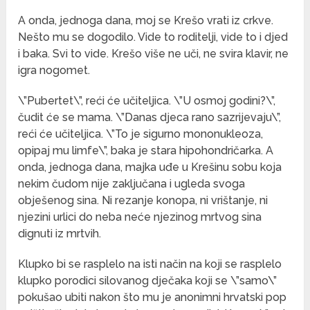
A onda, jednoga dana, moj se Krešo vrati iz crkve.
Nešto mu se dogodilo. Vide to roditelji, vide to i djed
i baka. Svi to vide. Krešo više ne uči, ne svira klavir, ne
igra nogomet.
\”Pubertet\”, reći će učiteljica. \”U osmoj godini?\”,
čudit će se mama. \”Danas djeca rano sazrijevaju\”,
reći će učiteljica. \”To je sigurno mononukleoza,
opipaj mu limfe\”, baka je stara hipohondričarka. A
onda, jednoga dana, majka uđe u Krešinu sobu koja
nekim čudom nije zaključana i ugleda svoga
obješenog sina. Ni rezanje konopa, ni vrištanje, ni
njezini urlici do neba neće njezinog mrtvog sina
dignuti iz mrtvih.
Klupko bi se rasplelo na isti način na koji se rasplelo
klupko porodici silovanog dječaka koji se \”samo\”
pokušao ubiti nakon što mu je anonimni hrvatski pop