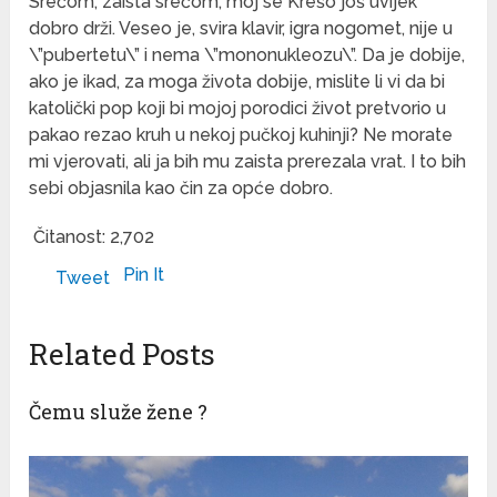
Srećom, zaista srećom, moj se Krešo još uvijek
dobro drži. Veseo je, svira klavir, igra nogomet, nije u
\”pubertetu\” i nema \”mononukleozu\”. Da je dobije,
ako je ikad, za moga života dobije, mislite li vi da bi
katolički pop koji bi mojoj porodici život pretvorio u
pakao rezao kruh u nekoj pučkoj kuhinji? Ne morate
mi vjerovati, ali ja bih mu zaista prerezala vrat. I to bih
sebi objasnila kao čin za opće dobro.
Čitanost:
2,702
Pin It
Tweet
Related Posts
Čemu služe žene ?