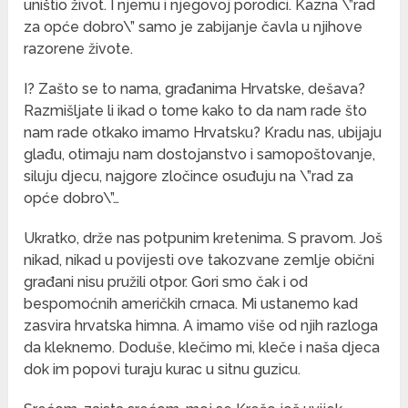
uništio život. I njemu i njegovoj porodici. Kazna \”rad
za opće dobro\” samo je zabijanje čavla u njihove
razorene živote.
I? Zašto se to nama, građanima Hrvatske, dešava?
Razmišljate li ikad o tome kako to da nam rade što
nam rade otkako imamo Hrvatsku? Kradu nas, ubijaju
glađu, otimaju nam dostojanstvo i samopoštovanje,
siluju djecu, najgore zločince osuđuju na \”rad za
opće dobro\”…
Ukratko, drže nas potpunim kretenima. S pravom. Još
nikad, nikad u povijesti ove takozvane zemlje obični
građani nisu pružili otpor. Gori smo čak i od
bespomoćnih američkih crnaca. Mi ustanemo kad
zasvira hrvatska himna. A imamo više od njih razloga
da kleknemo. Doduše, klečimo mi, kleče i naša djeca
dok im popovi turaju kurac u sitnu guzicu.