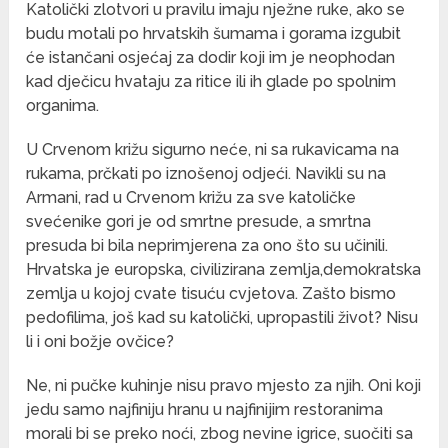
Katolički zlotvori u pravilu imaju nježne ruke, ako se
budu motali po hrvatskih šumama i gorama izgubit
će istančani osjećaj za dodir koji im je neophodan
kad dječicu hvataju za ritice ili ih glade po spolnim
organima.
U Crvenom križu sigurno neće, ni sa rukavicama na
rukama, prčkati po iznošenoj odjeći. Navikli su na
Armani, rad u Crvenom križu za sve katoličke
svećenike gori je od smrtne presude, a smrtna
presuda bi bila neprimjerena za ono što su učinili.
Hrvatska je europska, civilizirana zemlja,demokratska
zemlja u kojoj cvate tisuću cvjetova. Zašto bismo
pedofilima, još kad su katolički, upropastili život? Nisu
li i oni božje ovčice?
Ne, ni pučke kuhinje nisu pravo mjesto za njih. Oni koji
jedu samo najfiniju hranu u najfinijim restoranima
morali bi se preko noći, zbog nevine igrice, suočiti sa