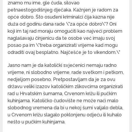
znamo mu ime, gle čuda, silovao
petnaestogodišnjeg dječaka. Kažnjen je radom za
opće dobro. Što osuđeni kriminalci čija kazna nije
duža od godinu dana rade \”za opće dobro\”?
Oni
koji im taj rad moraju omogućiti kao najveći problem
naglašavaju činjenicu da te osobe već imaju svoj
posao pa im \”treba organizirati vrijeme kad mogu
odraditi ovaj besplatno. Najčešće je to vikendom.\”
Jasno nam je da katolički svjećenici nemaju radno
vrijeme, ni slobodno vrijeme, rade svetkom i petkom,
nedjeljom posebno. Pretpostavljam da je za ovu
državu veliki izazov katoličkim zlikovcima organizirati
rad u Hrvatskim šumama, Crvenom križu ili pučkim
kuhinjama. Katoličko čudovište ne može naći malo
slobodnog vremena da bi u nekoj šumi valjalo debla,
u Crvenom križu slagalo poklonjenu odjeću ili kuhalo
nešto u pučkim kuhinjama.