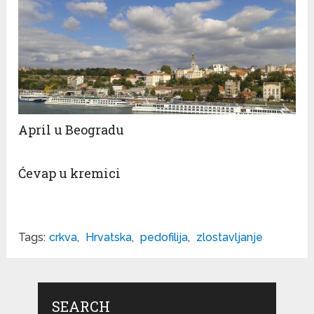
April u Beogradu
Ćevap u kremici
Tags:
crkva
,
Hrvatska
,
pedofilija
,
zlostavljanje
SEARCH