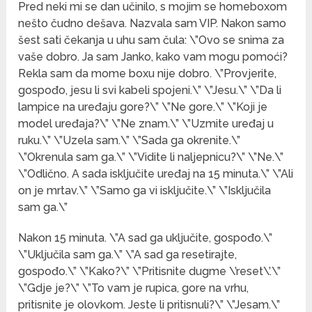
Pred neki mi se dan učinilo, s mojim se homeboxom
nešto čudno dešava. Nazvala sam VIP. Nakon samo
šest sati čekanja u uhu sam čula: \”Ovo se snima za
vaše dobro. Ja sam Janko, kako vam mogu pomoći?
Rekla sam da mome boxu nije dobro. \”Provjerite,
gospođo, jesu li svi kabeli spojeni.\” \”Jesu.\” \”Da li
lampice na uređaju gore?\” \”Ne gore.\” \”Koji je
model uređaja?\” \”Ne znam.\” \”Uzmite uređaj u
ruku.\” \”Uzela sam.\” \”Sada ga okrenite.\”
\”Okrenula sam ga.\” \”Vidite li naljepnicu?\” \”Ne.\”
\”Odlično. A sada isključite uređaj na 15 minuta.\” \”Ali
on je mrtav.\” \”Samo ga vi isključite.\” \”Isključila
sam ga.\”
Nakon 15 minuta. \”A sad ga uključite, gospođo.\”
\”Uključila sam ga.\” \”A sad ga resetirajte,
gospođo.\” \”Kako?\” \”Pritisnite dugme \’reset\’.\”
\”Gdje je?\” \”To vam je rupica, gore na vrhu,
pritisnite je olovkom. Jeste li pritisnuli?\” \”Jesam.\”