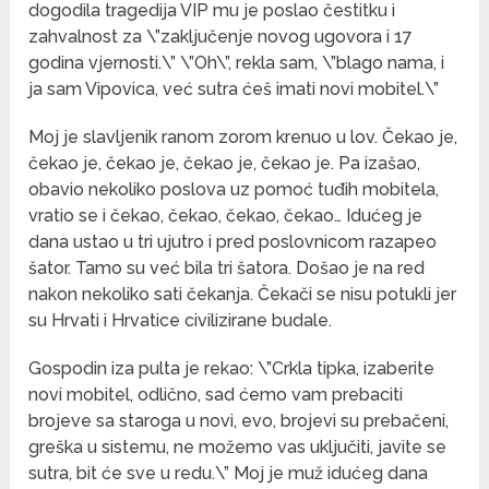
dogodila tragedija VIP mu je poslao čestitku i
zahvalnost za \”zaključenje novog ugovora i 17
godina vjernosti.\” \”Oh\”, rekla sam, \”blago nama, i
ja sam Vipovica, već sutra ćeš imati novi mobitel.\”
Moj je slavljenik ranom zorom krenuo u lov. Čekao je,
čekao je, čekao je, čekao je, čekao je. Pa izašao,
obavio nekoliko poslova uz pomoć tuđih mobitela,
vratio se i čekao, čekao, čekao, čekao… Idućeg je
dana ustao u tri ujutro i pred poslovnicom razapeo
šator. Tamo su već bila tri šatora. Došao je na red
nakon nekoliko sati čekanja. Čekači se nisu potukli jer
su Hrvati i Hrvatice civilizirane budale.
Gospodin iza pulta je rekao: \”Crkla tipka, izaberite
novi mobitel, odlično, sad ćemo vam prebaciti
brojeve sa staroga u novi, evo, brojevi su prebačeni,
greška u sistemu, ne možemo vas uključiti, javite se
sutra, bit će sve u redu.\” Moj je muž idućeg dana