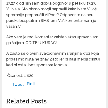
17.27\’, od njih sam dobila odgovor u petak u 17.27.
\”Hvala. Što bismo mogli napraviti kako biste Vi još
spremnije preporučili VIPnet? Odgovorite na ovu
poruku besplatnim SMS-om. Vaš komentar nam je
važan.\”
Ako vam je moj komentar zaista važan upravo vam
ga šaljem. ODITE U KURAC!
A zašto se o ovim svakodnevnim sranjima kroz koja
prolazimo ništa ne zna? Zato jer bi naši mediji crknuli
kad bi ostali bez sponzora lopova.
Čitanost:
1,820
Pin It
Tweet
Related Posts