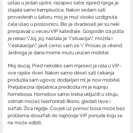
ustao u jedan ujutro, razapeo šator, ispred njega je
stajala samo kampkućica. Nakon sedam sati
provedenih u šatoru, moj je muž visoko uzdignuta
čela ušao u poslovnicu. Bio je dvadeseti jer su neki
prespavali u veceu VIP katedrale. Gospodin iza pulta
je rekao:\”Joj, joj, nastala je \”situacija\”, možda i
\”eskalacija\”, javit ćemo vam se.\” Prošao je vikend.
Jednoga je dana mome mužu uručen mobitel.
Moj slučaj. Pred nekoliko sam mjeseci ja ušla u VIP-
ove rajske dveri. Nakon samo deset sati čekanja
produžila sam ugovor, dodijeljen mi je novi mobitel.
Preljubezna djelatnica predložila mi je kupnju
homeboxa. Homebox samo treba uključiti u struju,
odmah možeš telefonirati fiksno, gledati teve i
surfati. Žica nigdje. Čovjek uz pomoć boxa može bez
problema dosurfati do najnovije VIP ponude koju se
ne može odbiti.