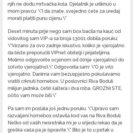
njih ne dođu mrtvačka kola. Djelatnik je urliknuo u
mom pravcu: \”I da znate, svejedno ćete za uređaj
morati platiti punu cijenu.\”
Deset minuta prije nego sam box bacila na kauč od
vidovitog sam VIP-a sa broja 13001 dobila poruku:
\”Vezano za ovo zadnje iskustvo, koliko je vjerojatno
da biste preporučili VIPnet obitelji i prijateljima.
Molimo odgovorite ocjenom od 0(nije vjerojatno) do
10(vrlo vjerojatno).\” Odgovorila sam: \”O je vrlo
vjerojatno. Danima vam bezuspješno pokušavamo
vratiti crknuti homebox. U poslovnici Riva Boduli
milijun jadnika, četiri šaltera i dva roba. GROZNI STE,
očito vam može biti.\”
Pa sam im poslala još jednu poruku. \”Upravo sam
razvaljeni homebox ostavila kod vas na Riva Boduli.
Netko od vaših nesretnika mi je u srijedu rekao da je
greška vaša pa je ispravite.\” Bilo je to u petak u