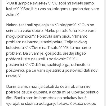
\”Da li lampice svijetle?\” \”U sobi mi svijetli samo
luster.\” \”Spojit ću vas sa kolegom, ugodan dan vam
želim.\”
Nakon šest sati spajanja sa \”kolegom\”. \” Ovo se
snima za vaše dobro. Marko pri telefonu, kako vam
mogu pomoći?\” Ponovila sam priču. \”Imamo
problem na baznoj stanici pokraj Željezničkog
kolodvora.\” \”Živim na Trsatu.\” \”E, tu nemamo
problem. Da li vam je, gospođo, uređaj stigao
poštom ili ste ga uzeli u poslovnici?\” \”U
poslovnici.\” \”Odlično, spakirajte ga, odnesite u
poslovnicu pa će vam djelatnik u poslovnici dati novi
uređaj.\”
Danima smo muž i ja čekali da četiri roba namire
potrebe tisuće glupana, a onda mi je u petak puknuo
film. Bacila sam im homebox na nekakav kauč,
vjerojatno služi za odlaganje leševa čekača dok po