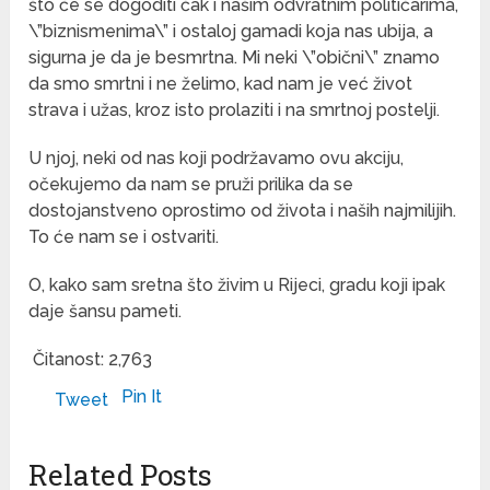
što će se dogoditi čak i našim odvratnim političarima,
\”biznismenima\” i ostaloj gamadi koja nas ubija, a
sigurna je da je besmrtna. Mi neki \”obični\” znamo
da smo smrtni i ne želimo, kad nam je već život
strava i užas, kroz isto prolaziti i na smrtnoj postelji.
U njoj, neki od nas koji podržavamo ovu akciju,
očekujemo da nam se pruži prilika da se
dostojanstveno oprostimo od života i naših najmilijih.
To će nam se i ostvariti.
O, kako sam sretna što živim u Rijeci, gradu koji ipak
daje šansu pameti.
Čitanost:
2,763
Pin It
Tweet
Related Posts