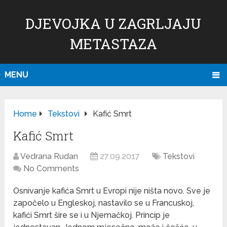
DJEVOJKA U ZAGRLJAJU
METASTAZA
MENU
Home
Tekstovi
Kafić Smrt
Kafić Smrt
Vedrana Rudan
27.09.2017
Tekstovi
No Comments
Osnivanje kafića Smrt u Evropi nije ništa novo. Sve je
započelo u Engleskoj, nastavilo se u Francuskoj,
kafići Smrt šire se i u Njemačkoj. Princip je