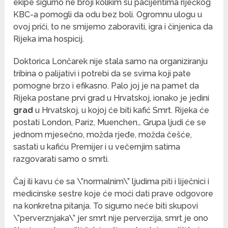
ekipe sigurno ne broji kolikim su pacijentima riječkog
KBC-a pomogli da odu bez boli. Ogromnu ulogu u
ovoj priči, to ne smijemo zaboraviti, igra i činjenica da
Rijeka ima hospicij.
Doktorica Lončarek nije stala samo na organiziranju
tribina o palijativi i potrebi da se svima koji pate
pomogne brzo i efikasno. Palo joj je na pamet da
Rijeka postane prvi grad u Hrvatskoj, ionako je jedini
grad
u Hrvatskoj, u kojoj će biti kafić Smrt. Rijeka će
postati London, Pariz, Muenchen… Grupa ljudi će se
jednom mjesečno, možda rjeđe, možda češće,
sastati u kafiću Premijer i u večernjim satima
razgovarati samo o smrti.
Čaj ili kavu će sa \”normalnim\” ljudima piti i liječnici i
medicinske sestre koje će moći dati prave odgovore
na konkretna pitanja. To sigurno neće biti skupovi
\”perverznjaka\” jer smrt nije perverzija, smrt je ono