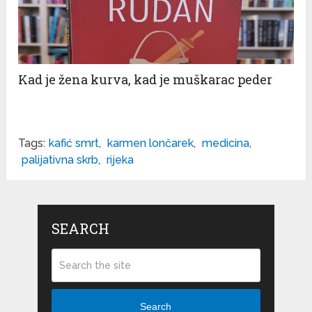
Kad je žena kurva, kad je muškarac peder
Tags:
kafić smrt
,
karmen lončarek
,
medicina
,
palijativna skrb
,
rijeka
SEARCH
Search