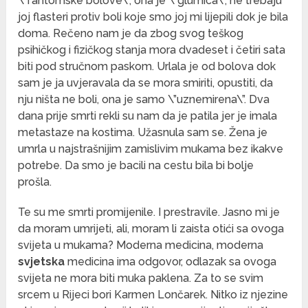
\”fantomske bolove\”, ona je \”glumica\”, ne trebaju
joj flasteri protiv boli koje smo joj mi lijepili dok je bila
doma. Rečeno nam je da zbog svog teškog
psihičkog i fizičkog stanja mora dvadeset i četiri sata
biti pod stručnom paskom. Urlala je od bolova dok
sam je ja uvjeravala da se mora smiriti, opustiti, da
nju ništa ne boli, ona je samo \”uznemirena\”. Dva
dana prije smrti rekli su nam da je patila jer je imala
metastaze na kostima. Užasnula sam se. Žena je
umrla u najstrašnijim zamislivim mukama bez ikakve
potrebe. Da smo je bacili na cestu bila bi bolje
prošla.
Te su me smrti promijenile. I prestravile. Jasno mi je
da moram umrijeti, ali, moram li zaista otići sa ovoga
svijeta u mukama? Moderna medicina, moderna
svjetska
medicina ima odgovor, odlazak sa ovoga
svijeta ne mora biti muka paklena. Za to se svim
srcem u Rijeci bori Karmen Lončarek. Nitko iz njezine