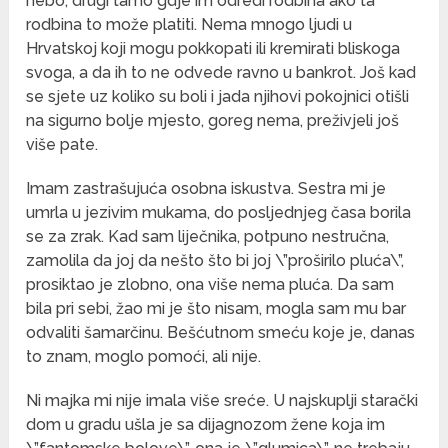
nebo, drugi tamo gdje im odredi rodbina ako ta
rodbina to može platiti. Nema mnogo ljudi u
Hrvatskoj koji mogu pokkopati ili kremirati bliskoga
svoga, a da ih to ne odvede ravno u bankrot. Još kad
se sjete uz koliko su boli i jada njihovi pokojnici otišli
na sigurno bolje mjesto, goreg nema, preživjeli još
više pate.
Imam zastrašujuća osobna iskustva. Sestra mi je
umrla u jezivim mukama, do posljednjeg časa borila
se za zrak. Kad sam liječnika, potpuno nestručna,
zamolila da joj da nešto što bi joj \”proširilo pluća\”,
prosiktao je zlobno, ona više nema pluća. Da sam
bila pri sebi, žao mi je što nisam, mogla sam mu bar
odvaliti šamarčinu. Bešćutnom smeću koje je, danas
to znam, moglo pomoći, ali nije.
Ni majka mi nije imala više sreće. U najskuplji starački
dom u gradu ušla je sa dijagnozom žene koja im