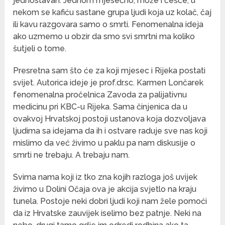
jednostavan. Jednom mjesečno, može i češće, u
nekom se kafiću sastane grupa ljudi koja uz kolač, čaj
ili kavu razgovara samo o smrti. Fenomenalna ideja
ako uzmemo u obzir da smo svi smrtni ma koliko
šutjeli o tome.
Presretna sam što će za koji mjesec i Rijeka postati
svijet. Autorica ideje je prof.dr.sc. Karmen Lončarek
fenomenalna pročelnica Zavoda za palijativnu
medicinu pri KBC-u Rijeka. Sama činjenica da u
ovakvoj Hrvatskoj postoji ustanova koja dozvoljava
ljudima sa idejama da ih i ostvare raduje sve nas koji
mislimo da već živimo u paklu pa nam diskusije o
smrti ne trebaju. A trebaju nam.
Svima nama koji iz tko zna kojih razloga još uvijek
živimo u Dolini Očaja ova je akcija svjetlo na kraju
tunela. Postoje neki dobri ljudi koji nam žele pomoći
da iz Hrvatske zauvijek iselimo bez patnje. Neki na