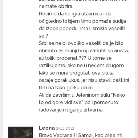
nemate obzira.
Recimo da se igra utakmica i da
očigledno lošijem timu pomaže sudija
da izbori pobedu, ima li smisla veseliti
se ?
Srbi se ne bi ovoliko veselili da je bilo
obrnuto. Bi manji broj uvrnutih šovinista,
ali toliki procenat ??? U tome se
razlikujemo, ako ne u nečem drugom.
Iako se mora progutati ova pilula,
ostaje gorak ukus, jer nisu stavili zaštitni
film na tako gorku pilulu.
Ali da završim u Jeleninom stilu ”Neko
to od gore vidi sve”, pa i pomenuto
radovanje i ruganje žrtvama.
Leona
25.11.2012
Bravo Vedrana!!! Samo , kad bi se mi,