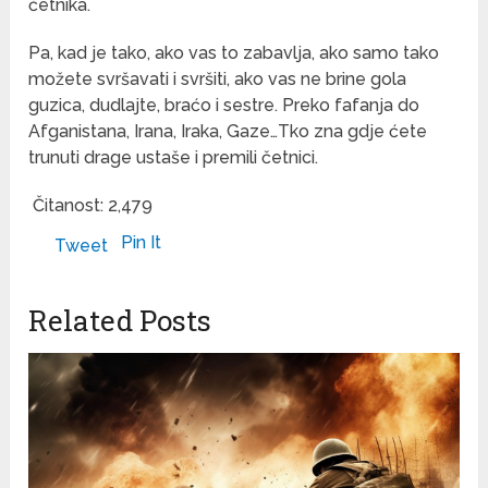
četnika.
Pa, kad je tako, ako vas to zabavlja, ako samo tako
možete svršavati i svršiti, ako vas ne brine gola
guzica, dudlajte, braćo i sestre. Preko fafanja do
Afganistana, Irana, Iraka, Gaze…Tko zna gdje ćete
trunuti drage ustaše i premili četnici.
Čitanost:
2,479
Pin It
Tweet
Related Posts