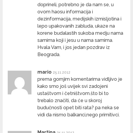
doprineli, potrebno je da nam se, u
ovom haosu informacija i
dezinformacija, medijskih izmisljotina i
lepo upakovanih zabluda, ukaze na
korene budalastih sukoba medju nama
samima koji i jesu u nama samima.
Hvala Vam, i jos jedan pozdrav iz
Beograda.
mario
25.11.2012
prema gornjim komentarima vidljivo je
kako smo još uvijek svi zadojeni
ustaštvom i četništvom.što bi to
trebalo značiti, da će u skoroj
budučnosti opet biti rata? pa neka se
vidi da nismo balkanci,nego primitivci.
Martina
25.11.2012