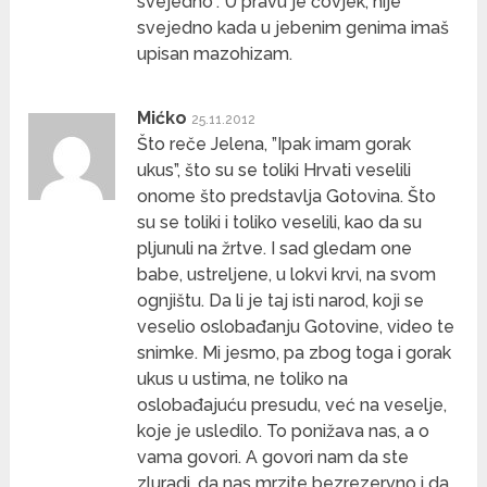
svejedno”. U pravu je čovjek, nije
svejedno kada u jebenim genima imaš
upisan mazohizam.
Mićko
25.11.2012
Što reče Jelena, ”Ipak imam gorak
ukus”, što su se toliki Hrvati veselili
onome što predstavlja Gotovina. Što
su se toliki i toliko veselili, kao da su
pljunuli na žrtve. I sad gledam one
babe, ustreljene, u lokvi krvi, na svom
ognjištu. Da li je taj isti narod, koji se
veselio oslobađanju Gotovine, video te
snimke. Mi jesmo, pa zbog toga i gorak
ukus u ustima, ne toliko na
oslobađajuću presudu, već na veselje,
koje je usledilo. To ponižava nas, a o
vama govori. A govori nam da ste
zluradi, da nas mrzite bezrezervno i da