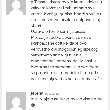
@Tijana – draga, ovo je krunski dokaz u
kakvom košmaru i zabludi smo sve
vreme živeli 50 godina. Kao što vidite u
isto smo vreme pisale o potpuno istoj
stvari!
Upravo o tome sam i ja pisala.
Možda je i dobra stvar u vezi ove
skandalozne odluke, da je ovo
verovatno kraj stogodišnjeg srpskog
samomazohizma, gubljenja
dragocenog vremena, dostojanstva i
života sa tim narodom, ako već idete
sa pasošem na more, idite tamo gde
vas neće pljuvati i tako maltretirati više.
jelena
25.11.2012
mićko, ajmo na skajp, ovako vise ne ide
😀