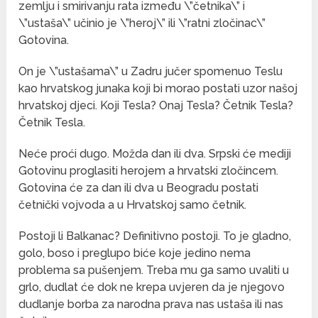
zemlju i smirivanju rata između \”četnika\” i
\”ustaša\” učinio je \”heroj\” ili \”ratni zločinac\”
Gotovina.
On je \”ustašama\” u Zadru jučer spomenuo Teslu
kao hrvatskog junaka koji bi morao postati uzor našoj
hrvatskoj djeci. Koji Tesla? Onaj Tesla? Četnik Tesla?
Četnik Tesla.
Neće proći dugo. Možda dan ili dva. Srpski će mediji
Gotovinu proglasiti herojem a hrvatski zločincem.
Gotovina će za dan ili dva u Beogradu postati
četnički vojvoda a u Hrvatskoj samo četnik.
Postoji li Balkanac? Definitivno postoji. To je gladno,
golo, boso i preglupo biće koje jedino nema
problema sa pušenjem. Treba mu ga samo uvaliti u
grlo, dudlat će dok ne krepa uvjeren da je njegovo
dudlanje borba za narodna prava nas ustaša ili nas