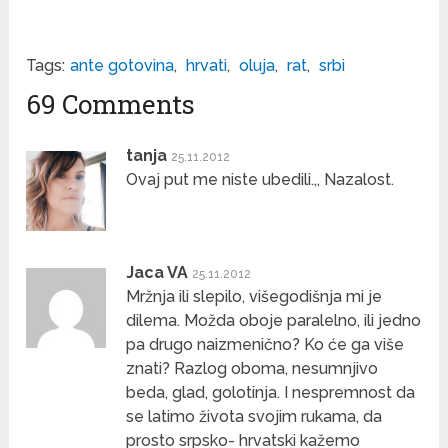
Tags:
ante gotovina
,
hrvati
,
oluja
,
rat
,
srbi
69 Comments
tanja
25.11.2012
Ovaj put me niste ubedili.,, Nazalost.
Jaca VA
25.11.2012
Mržnja ili slepilo, višegodišnja mi je
dilema. Možda oboje paralelno, ili jedno
pa drugo naizmenično? Ko će ga više
znati? Razlog oboma, nesumnjivo
beda, glad, golotinja. I nespremnost da
se latimo života svojim rukama, da
prosto srpsko- hrvatski kažemo