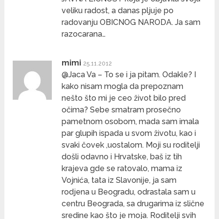
veliku radost, a danas pljuje po
radovanju OBICNOG NARODA. Ja sam
razocarana…
mimi
25.11.2012
@Jaca Va – To se i ja pitam. Odakle? I
kako nisam mogla da prepoznam
nešto što mi je ceo život bilo pred
očima? Sebe smatram prosečno
pametnom osobom, mada sam imala
par glupih ispada u svom životu, kao i
svaki čovek ,uostalom. Moji su roditelji
došli odavno i Hrvatske, baš iz tih
krajeva gde se ratovalo, mama iz
Vojnića, tata iz Slavonije, ja sam
rodjena u Beogradu, odrastala sam u
centru Beograda, sa drugarima iz slične
sredine kao što je moja. Roditelji svih