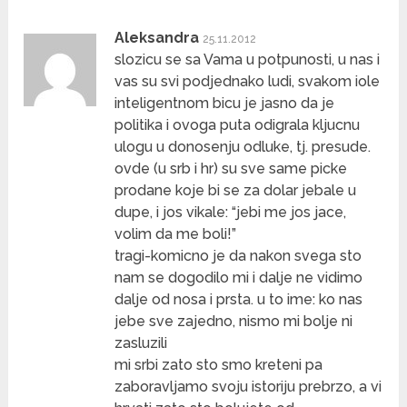
Aleksandra
25.11.2012
slozicu se sa Vama u potpunosti, u nas i
vas su svi podjednako ludi, svakom iole
inteligentnom bicu je jasno da je
politika i ovoga puta odigrala kljucnu
ulogu u donosenju odluke, tj. presude.
ovde (u srb i hr) su sve same picke
prodane koje bi se za dolar jebale u
dupe, i jos vikale: “jebi me jos jace,
volim da me boli!”
tragi-komicno je da nakon svega sto
nam se dogodilo mi i dalje ne vidimo
dalje od nosa i prsta. u to ime: ko nas
jebe sve zajedno, nismo mi bolje ni
zasluzili
mi srbi zato sto smo kreteni pa
zaboravljamo svoju istoriju prebrzo, a vi