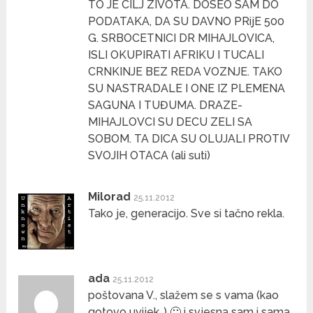
TO JE CILJ ZIVOTA. DOSEO SAM DO
PODATAKA, DA SU DAVNO PRijE 500
G. SRBOCETNICI DR MIHAJLOVICA,
ISLI OKUPIRATI AFRIKU I TUCALI
CRNKINJE BEZ REDA VOZNJE. TAKO
SU NASTRADALE I ONE IZ PLEMENA
SAGUNA I TUĐUMA. DRAZE-
MIHAJLOVCI SU DECU ZELI SA
SOBOM. TA DICA SU OLUJALI PROTIV
SVOJIH OTACA (ali suti)
Milorad
25.11.2012
Tako je, generacijo. Sve si tačno rekla.
ada
25.11.2012
poštovana V., slažem se s vama (kao
gotovo uvijek..) 🙂 i svjesna sam i sama