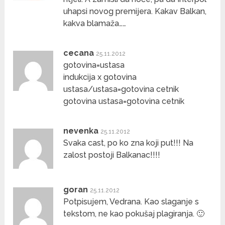
uhapsi novog premijera. Kakav Balkan,
kakva blamaža……
cecana
25.11.2012
gotovina=ustasa
indukcija x gotovina
ustasa/ustasa=gotovina cetnik
gotovina ustasa=gotovina cetnik
nevenka
25.11.2012
Svaka cast, po ko zna koji put!!! Na
zalost postoji Balkanac!!!!
goran
25.11.2012
Potpisujem, Vedrana. Kao slaganje s
tekstom, ne kao pokušaj plagiranja. 🙂