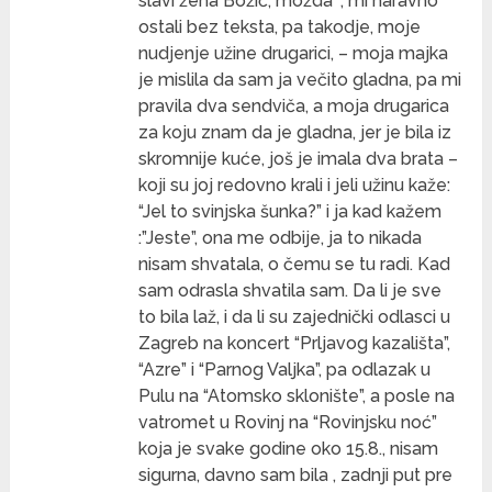
slavi žena Božić, možda “, mi naravno
ostali bez teksta, pa takodje, moje
nudjenje užine drugarici, – moja majka
je mislila da sam ja večito gladna, pa mi
pravila dva sendviča, a moja drugarica
za koju znam da je gladna, jer je bila iz
skromnije kuće, još je imala dva brata –
koji su joj redovno krali i jeli užinu kaže:
“Jel to svinjska šunka?” i ja kad kažem
:”Jeste”, ona me odbije, ja to nikada
nisam shvatala, o čemu se tu radi. Kad
sam odrasla shvatila sam. Da li je sve
to bila laž, i da li su zajednički odlasci u
Zagreb na koncert “Prljavog kazališta”,
“Azre” i “Parnog Valjka”, pa odlazak u
Pulu na “Atomsko sklonište”, a posle na
vatromet u Rovinj na “Rovinjsku noć”
koja je svake godine oko 15.8., nisam
sigurna, davno sam bila , zadnji put pre