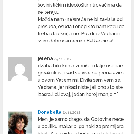
šovinističkim ideološkim trovačima da
se teraju…
Možda nam (ne)sreća ne bi zavisila od
presuda, osuda i onog što nam kažu da
treba da osećamo. Pozdrav Vedrani i
svim dobronamernim Balkancima!
jelena
25.11.2012
dzaba bilo konja vranih… i dalje osecam
gorak ukus, i sad se vise ne pronalazim
u ovom Vasem mi. Divila sam vam se,
Vedrana, jer nikad niste jeli ono sto ste
izasrali, ali avaj, jedan heroj manje 🙁
Donabella
25.11.2012
Meni je samo drago, da Gotovina neće
u politiku makar bi ga neki za premijera
htjeli. A zamisli da hoće, pa da Interpol