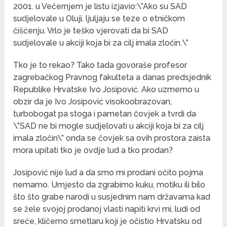
2001. u Večernjem je listu izjavio:\”Ako su SAD
sudjelovale u Oluji, ljuljaju se teze o etničkom
čišćenju. Vrlo je teško vjerovati da bi SAD
sudjelovale u akciji koja bi za cilj imala zločin.\”
Tko je to rekao? Tako tada govoraše profesor
zagrebačkog Pravnog fakulteta a danas predsjednik
Republike Hrvatske Ivo Josipović. Ako uzmemo u
obzir da je Ivo Josipović visokoobrazovan,
turbobogat pa stoga i pametan čovjek a tvrdi da
\”SAD ne bi mogle sudjelovati u akciji koja bi za cilj
imala zločin\” onda se čovjek sa ovih prostora zaista
mora upitati tko je ovdje lud a tko prodan?
Josipović nije lud a da smo mi prodani očito pojma
nemamo. Umjesto da zgrabimo kuku, motiku ili bilo
što što grabe narodi u susjednim nam državama kad
se žele svojoj prodanoj vlasti napiti krvi mi, ludi od
sreće, kličemo smetlaru koji je očistio Hrvatsku od