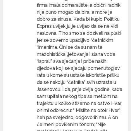
firma imala odmaralište, a obični radnik
nije puno mogao da bira, a more je
dobro za sinuse. Kada bi kupio Politiku
Expres uvijek ju je uvijao da se ne vidi
naslovna. Tiho smo se dozivali na plaži
jer se zovemo upadljivo “četničkim
“imenima. Čini se da su nam ta
mazohistička ljetovanja i slana voda
“isprali” sva sjećanja i priče naših
djedova koji se sjećaju pomenutog sv.
rata u kome su ustaše iskoristile priliku
da se nakolju “četnika” svih uzrasta u
Jasenovcu. I da, prije dvije godine, kada
sam upitala nekog tipa sa metlom na
trajektu u koliko stižemo na ostvo Hvar,
on mi odbrecnu: ” Mislite na otok Hvar”,
heh pa svejedno, odgovorih mu. A on
će meni povišenim tonom; “Nije