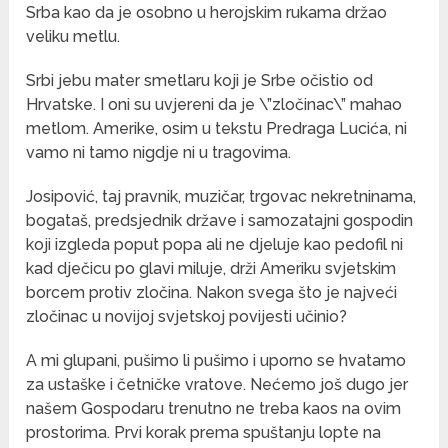
Srba kao da je osobno u herojskim rukama držao
veliku metlu.
Srbi jebu mater smetlaru koji je Srbe očistio od
Hrvatske. I oni su uvjereni da je \”zločinac\” mahao
metlom. Amerike, osim u tekstu Predraga Lucića, ni
vamo ni tamo nigdje ni u tragovima.
Josipović, taj pravnik, muzičar, trgovac nekretninama,
bogataš, predsjednik države i samozatajni gospodin
koji izgleda poput popa ali ne djeluje kao pedofil ni
kad dječicu po glavi miluje, drži Ameriku svjetskim
borcem protiv zločina. Nakon svega što je najveći
zločinac u novijoj svjetskoj povijesti učinio?
A mi glupani, pušimo li pušimo i uporno se hvatamo
za ustaške i četničke vratove. Nećemo još dugo jer
našem Gospodaru trenutno ne treba kaos na ovim
prostorima. Prvi korak prema spuštanju lopte na