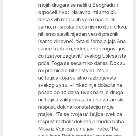
mojih drugara se našli u Beogradu, i
otpočeli život. Naravno, mi smo bili
deca svih mogućih vera i nacija, ali
samo, mi srpska deca nismo išli u crkvu,
niti smo slavili nijedan verski praznik
(samo državne), “Šta si farbala jaja Ana,
sunce ti jebem, videće me drugovi, još
ću i zatvor zaglaviti” svakog Uskrsa ista
priča. Toga se sećam ko danas. Dok su
mi promicale bitne stvari… Moja
učiteljica koja se silno razboljevala
svakog 25.12. – i nikad nije dolazila na
posao po 10 dana, uvek nam je druga
učiteljica zaključivala ocene za zimski
raspust, dok na konstataciju moje
majke , “Ta se tvoja učiteljica uvek za
raspust razboli” dok moja mudra baba
Milka iz Vojnića se ne javi i reče: “Pa