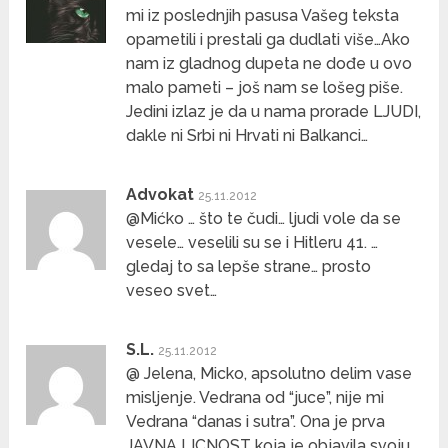
mi iz poslednjih pasusa Vašeg teksta
opametili i prestali ga dudlati više…Ako
nam iz gladnog dupeta ne dođe u ovo
malo pameti – još nam se lošeg piše.
Jedini izlaz je da u nama prorade LJUDI,
dakle ni Srbi ni Hrvati ni Balkanci…
Advokat
25.11.2012
@Mićko … što te čudi… ljudi vole da se
vesele… veselili su se i Hitleru 41. …
gledaj to sa lepše strane… prosto
veseo svet…
S.L.
25.11.2012
@ Jelena, Micko, apsolutno delim vase
misljenje. Vedrana od “juce”, nije mi
Vedrana “danas i sutra”. Ona je prva
JAVNA LICNOST koja je objavila svoju