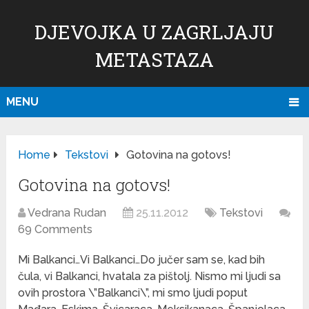
DJEVOJKA U ZAGRLJAJU
METASTAZA
MENU
Home
Tekstovi
Gotovina na gotovs!
Gotovina na gotovs!
Vedrana Rudan
25.11.2012
Tekstovi
69 Comments
Mi Balkanci…Vi Balkanci…Do jučer sam se, kad bih
čula, vi Balkanci, hvatala za pištolj. Nismo mi ljudi sa
ovih prostora \”Balkanci\”, mi smo ljudi poput