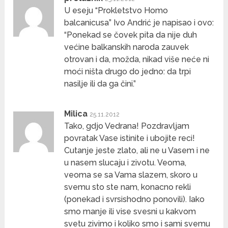
U eseju “Prokletstvo Homo
balcanicusa” Ivo Andrić je napisao i ovo:
“Ponekad se čovek pita da nije duh
većine balkanskih naroda zauvek
otrovan i da, možda, nikad više neće ni
moći ništa drugo do jedno: da trpi
nasilje ili da ga čini.”
Milica
25.11.2012
Tako, gdjo Vedrana! Pozdravljam
povratak Vase istinite i ubojite reci!
Cutanje jeste zlato, ali ne u Vasem i ne
u nasem slucaju i zivotu. Veoma,
veoma se sa Vama slazem, skoro u
svemu sto ste nam, konacno rekli
(ponekad i svrsishodno ponovili). Iako
smo manje ili vise svesni u kakvom
svetu zivimo i koliko smo i sami svemu