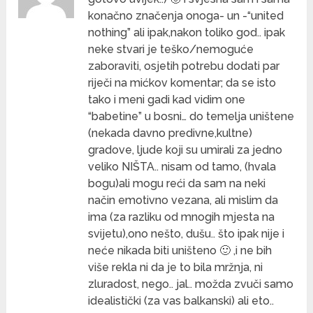
konačno značenja onoga- un -“united
nothing” ali ipak,nakon toliko god.. ipak
neke stvari je teško/nemoguće
zaboraviti, osjetih potrebu dodati par
riječi na mićkov komentar; da se isto
tako i meni gadi kad vidim one
“babetine” u bosni… do temelja uništene
(nekada davno predivne,kultne)
gradove, ljude koji su umirali za jedno
veliko NIŠTA.. nisam od tamo, (hvala
bogu)ali mogu reći da sam na neki
način emotivno vezana, ali mislim da
ima (za razliku od mnogih mjesta na
svijetu),ono nešto, dušu.. što ipak nije i
neće nikada biti uništeno 🙂 ,i ne bih
više rekla ni da je to bila mržnja, ni
zluradost, nego.. jal.. možda zvuči samo
idealistički (za vas balkanski) ali eto..