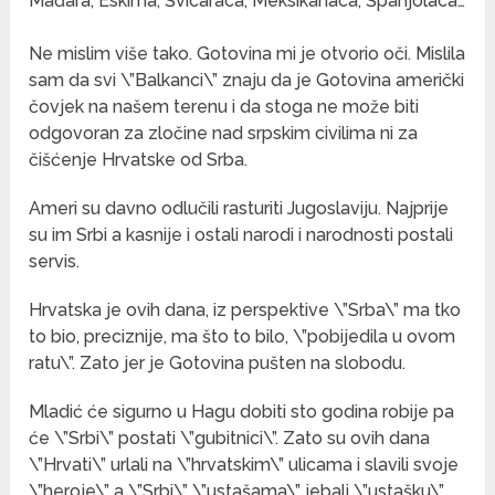
Mađara, Eskima, Švicaraca, Meksikanaca, Španjolaca…
Ne mislim više tako. Gotovina mi je otvorio oči. Mislila
sam da svi \”Balkanci\” znaju da je Gotovina američki
čovjek na našem terenu i da stoga ne može biti
odgovoran za zločine nad srpskim civilima ni za
čišćenje Hrvatske od Srba.
Ameri su davno odlučili rasturiti Jugoslaviju. Najprije
su im Srbi a kasnije i ostali narodi i narodnosti postali
servis.
Hrvatska je ovih dana, iz perspektive \”Srba\” ma tko
to bio, preciznije, ma što to bilo, \”pobijedila u ovom
ratu\”. Zato jer je Gotovina pušten na slobodu.
Mladić će sigurno u Hagu dobiti sto godina robije pa
će \”Srbi\” postati \”gubitnici\”. Zato su ovih dana
\”Hrvati\” urlali na \”hrvatskim\” ulicama i slavili svoje
\”heroje\” a \”Srbi\” \”ustašama\” jebali \”ustašku\”