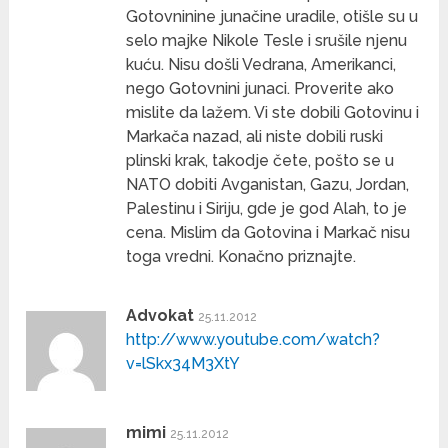
Gotovninine junačine uradile, otišle su u
selo majke Nikole Tesle i srušile njenu
kuću. Nisu došli Vedrana, Amerikanci,
nego Gotovnini junaci. Proverite ako
mislite da lažem. Vi ste dobili Gotovinu i
Markača nazad, ali niste dobili ruski
plinski krak, takodje čete, pošto se u
NATO dobiti Avganistan, Gazu, Jordan,
Palestinu i Siriju, gde je god Alah, to je
cena. Mislim da Gotovina i Markač nisu
toga vredni. Konačno priznajte.
Advokat
25.11.2012
http://www.youtube.com/watch?
v=lSkx34M3XtY
mimi
25.11.2012