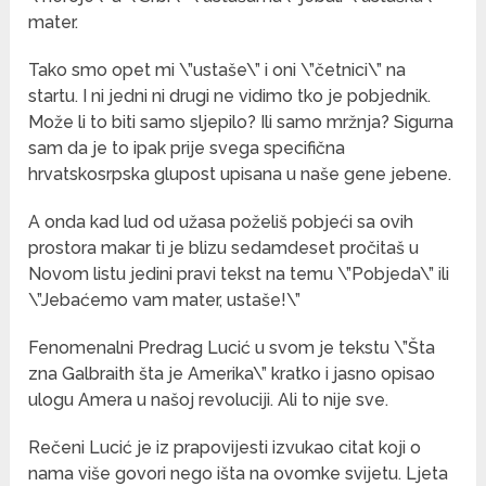
mater.
Tako smo opet mi \”ustaše\” i oni \”četnici\” na
startu. I ni jedni ni drugi ne vidimo tko je pobjednik.
Može li to biti samo sljepilo? Ili samo mržnja? Sigurna
sam da je to ipak prije svega specifična
hrvatskosrpska glupost upisana u naše gene jebene.
A onda kad lud od užasa poželiš pobjeći sa ovih
prostora makar ti je blizu sedamdeset pročitaš u
Novom listu jedini pravi tekst na temu \”Pobjeda\” ili
\”Jebaćemo vam mater, ustaše!\”
Fenomenalni Predrag Lucić u svom je tekstu \”Šta
zna Galbraith šta je Amerika\” kratko i jasno opisao
ulogu Amera u našoj revoluciji. Ali to nije sve.
Rečeni Lucić je iz prapovijesti izvukao citat koji o
nama više govori nego išta na ovomke svijetu. Ljeta