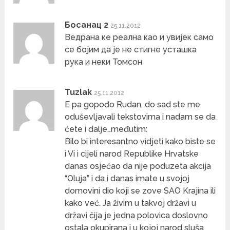
Босанац 2
25.11.2012
Ведрана ке реална као и увијек само
се бојим да је не стигне усташка
рука и неки Томсон
Tuzlak
25.11.2012
E pa gopođo Rudan, do sad ste me
oduševljavali tekstovima i nadam se da
ćete i dalje…međutim:
Bilo bi interesantno vidjeti kako biste se
i Vi i cijeli narod Republike Hrvatske
danas osjećao da nije poduzeta akcija
“Oluja” i da i danas imate u svojoj
domovini dio koji se zove SAO Krajina ili
kako već. Ja živim u takvoj državi u
državi čija je jedna polovica doslovno
ostala okupirana i u kojoj narod sluša