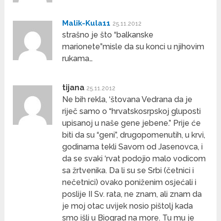
Malik-Kula11
25.11.2012
strašno je što “balkanske
marionete”misle da su konci u njihovim
rukama…
tijana
25.11.2012
Ne bih rekla, ‘štovana Vedrana da je
riječ samo o “hrvatskosrpskoj gluposti
upisanoj u naše gene jebene.” Prije će
biti da su “geni”, drugopomenutih, u krvi,
godinama tekli Savom od Jasenovca, i
da se svaki ‘rvat podojio malo vodicom
sa žrtvenika. Da li su se Srbi (četnici i
nečetnici) ovako poniženim osjećali i
poslije II Sv. rata, ne znam, ali znam da
je moj otac uvijek nosio pištolj kada
smo išli u Biograd na more. Tu mu je