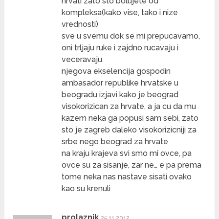
hrvati zato sto bolujete od
kompleksa(kako vise, tako i nize
vrednosti)
sve u svemu dok se mi prepucavamo,
oni trljaju ruke i zajdno rucavaju i
veceravaju
njegova ekselencija gospodin
ambasador republike hrvatske u
beogradu izjavi kako je beograd
visokorizican za hrvate, a ja cu da mu
kazem neka ga popusi sam sebi, zato
sto je zagreb daleko visokorizicniji za
srbe nego beograd za hrvate
na kraju krajeva svi smo mi ovce, pa
ovce su za sisanje, zar ne… e pa prema
tome neka nas nastave sisati ovako
kao su krenuli
prolaznik
25.11.2012