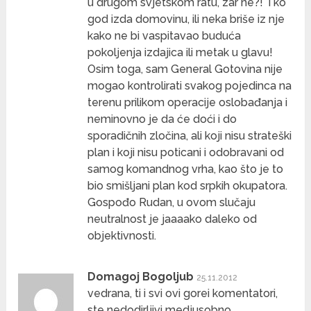
u drugom svjetskom ratu, zar ne?! Tko
god izda domovinu, ili neka briše iz nje
kako ne bi vaspitavao buduća
pokoljenja izdajica ili metak u glavu!
Osim toga, sam General Gotovina nije
mogao kontrolirati svakog pojedinca na
terenu prilikom operacije oslobađanja i
neminovno je da će doći i do
sporadičnih zločina, ali koji nisu strateški
plan i koji nisu poticani i odobravani od
samog komandnog vrha, kao što je to
bio smišljani plan kod srpkih okupatora.
Gospođo Rudan, u ovom slučaju
neutralnost je jaaaako daleko od
objektivnosti.
Domagoj Bogoljub
25.11.2012
vedrana, ti i svi ovi gorei komentatori,
ste nedodirljivi medjusobno.