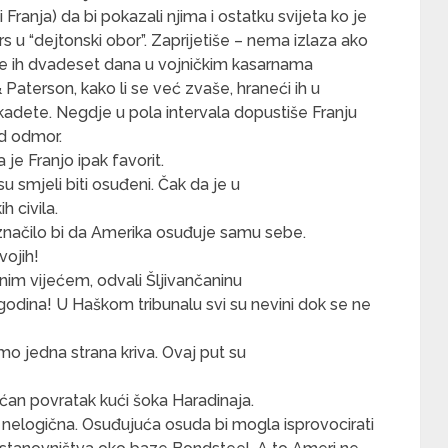
u i Franja) da bi pokazali njima i ostatku svijeta ko je
rs u “dejtonski obor”. Zaprijetiše – nema izlaza ako
e ih dvadeset dana u vojničkim kasarnama
aterson, kako li se već zvaše, hraneći ih u
kadete. Negdje u pola intervala dopustiše Franju
nd odmor.
 je Franjo ipak favorit.
u smjeli biti osuđeni. Čak da je u
h civila.
 značilo bi da Amerika osuđuje samu sebe.
vojih!
lbenim vijećem, odvali Šljivančaninu
odina! U Haškom tribunalu svi su nevini dok se ne
amo jedna strana kriva. Ovaj put su
an povratak kući šoka Haradinaja.
 nelogična. Osuđujuća osuda bi mogla isprovocirati