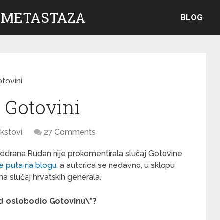
 METASTAZA
BLOG
tovini
 Gotovini
kstovi
27 Comments
o Vedrana Rudan nije prokomentirala slučaj Gotovine
iše puta na blogu
, a autorica se nedavno, u sklopu
 na slučaj hrvatskih generala.
 sud oslobodio Gotovinu\”?