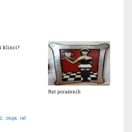
i klinci?
Rat poraženih
č
,
oluja
,
rat