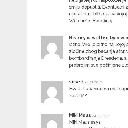
neprijateljsko raspoloženj
smiju dopustiti. Eventualni z
nijesu bitni, bitno je na kojoj
Welcome, Haradinaj!
History is written by a wi
Istina. Vrlo je bitno na kojo
zločine zbog bacanja atoms
bombardiranja Dresdena, a z
prebrojim sve počinjene zlo
sused
24.11.2012
Hvala Rudanice ča mi je opr
zavadi”?.
Miki Maus
24.11.2012
Miki Maus says: