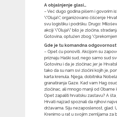
A objašnjenje glasi…
– Već dugo godina pišem i govorim ist
\”Oluja\”, organizovano čišćenje Hrva
svu logistiku i podršku. Drugo: Miloše
akciji \”Oluja\” bilo je zločina, stradan
Gotovina, optužen zbog \”prekomjernog
Gde je tu komandna odgovornost
– Opet ću ponoviti. Akcijom su zapoved
priznaju Haški sud, nego samo sud sv
Gotovinu i da je zločinac jer je Hrva
tako da su nam svi zločini kojih je, p
karta krenula. Njega, dobitnika Nobe
granatiranja Gaze. Kad vam Hag osudi
zločinac, ali mnogo manji od Obame il
Opet zapaliti hrvatsku zastavu? A šta 
Hrvati najzad spoznali da njihovi najv
državama. Siju nezaposlenost, glad. 
Krenimo u rat u svojim zemljama za bo