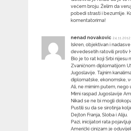
većem broju. Želim da veru
pobedi strasti i bezumlje. K
komentatorima!
nenad novakovic
24.11.2012
Iskren, objektivan i nadasve
devedesetih ratovili protiv
Bio je to rat koji Srbi nijesu 
Zvaničnom diplomatijom US
Jugoslavije. Tajnim kanalim
diplomatske, ekonomske, voj
Ali, ne mirnim putem, nego 
Mirni raspad Jugoslavije A
Nikad se ne bi mogli dokopa
Pustili su da se sirotinja ko
Dejton Franja, Sloba i Aliju.
Pazi, inicijatori rata pojavlju
Američki cinizam je oduvije