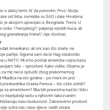
o o datoj temi. Al’ da ponovim. Prvo: Akciju
tske od Srba, osmislile su SAD i dale Hrvatima
vić je akcijom upravljao iz Beograda. Treće: U
ja civila, \”herojskog\” paljenja srpskih kuća, ali
 granatiranja Knina\”, nije zločinac.
?
ali Amerikanci, ali oni, kao što znate, ne
oje partije. Sigurna sam da bi Hag oslobodio
tska u NATO. Mi smo postali američka vojna baza
onavljam, bilo – oprošteni. Kako vidite, Obamu je
la za mir, neće optužiti zbog prekomernog
 Mladića na sto godina – po meni on jest
i predsednika Izraela Peresa – što ćete učiniti?
je sa američkom? Bila bih presretna kad bi i Srbi i
eći neprijatelji rastu u njihovim takozvanim
Uništavaju našu budućnost. Zaboravimo prošlost.
lje sutra nas, naše djece, naših unuka.