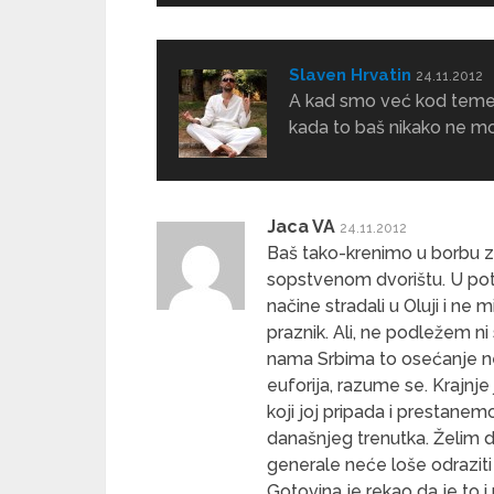
Slaven Hrvatin
24.11.2012
A kad smo već kod teme ri
kada to baš nikako ne mo
Jaca VA
24.11.2012
Baš tako-krenimo u borbu za
sopstvenom dvorištu. U pot
načine stradali u Oluji i ne 
praznik. Ali, ne podležem 
nama Srbima to osećanje neć
euforija, razume se. Krajnje
koji joj pripada i prestan
današnjeg trenutka. Želim 
generale neće loše odraziti 
Gotovina je rekao da je to i 