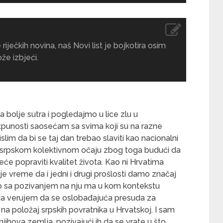
ječkih novina, naš Novi list je bojkotira osim
že izbjeći.
 bolje sutra i pogledajmo u lice zlu u
punosti saosećam sa svima koji su na razne
mislim da bi se taj dan trebao slaviti kao nacionalni
ni srpskom kolektivnom očaju zbog toga budući da
e popraviti kvalitet života. Kao ni Hrvatima
 je vreme da i jedni i drugi prošlosti damo značaj
emo sa pozivanjem na nju ma u kom kontekstu
da verujem da se oslobađajuća presuda za
na položaj srpskih povratnika u Hrvatskoj. I sam
njihova zemlja, pozivajući ih da se vrate u što