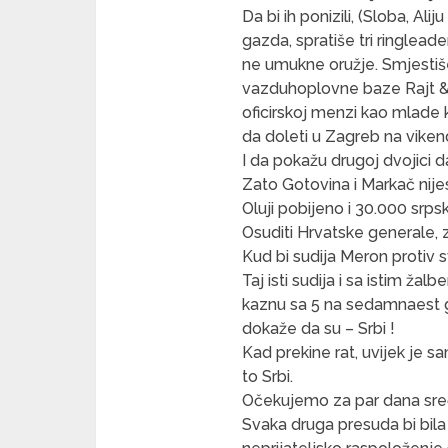
Da bi ih ponizili, (Sloba, Alij
gazda, spratiše tri ringleade
ne umukne oružje. Smjestiš
vazduhoplovne baze Rajt & P
oficirskoj menzi kao mlade 
da doleti u Zagreb na vike
I da pokažu drugoj dvojici da
Zato Gotovina i Markač nijes
Oluji pobijeno i 30.000 srpski
Osuditi Hrvatske generale,
Kud bi sudija Meron protiv s
Taj isti sudija i sa istim ža
kaznu sa 5 na sedamnaest g
dokaže da su – Srbi !
Kad prekine rat, uvijek je s
to Srbi.
Očekujemo za par dana sreć
Svaka druga presuda bi bila