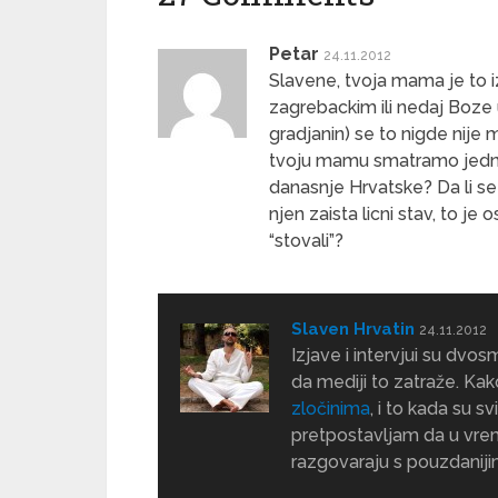
Petar
24.11.2012
Slavene, tvoja mama je to i
zagrebackim ili nedaj Boze u
gradjanin) se to nigde nije 
tvoju mamu smatramo jednom
danasnje Hrvatske? Da li se 
njen zaista licni stav, to j
“stovali”?
Slaven Hrvatin
24.11.2012
Izjave i intervjui su dvos
da mediji to zatraže. Kak
zločinima
, i to kada su s
pretpostavljam da u vrem
razgovaraju s pouzdanij