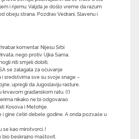
jem i njemu. Valjda je došlo vreme da razum
od obeju strana. Pozdrav Vedrani, Slavenu i
 hrabar komentar. Nijesu Srbi
 Hrvata, nego protiv Ujka Sama.
mogli niti smjeli dobiti.
A se zalagala za očuvanje
a i sredstvima sve su svoje snage –
ne, upregli da Jugoslaviju rasture.
u krvavom građanskom ratu. (!)
merima nikako ne bi odgovarao.
ti Kosova i Metohije.
lje i gine četiri debele godine. A onda pozvaše u
ju se kao mirotvorci..!
k bio beskrajno maštovit.