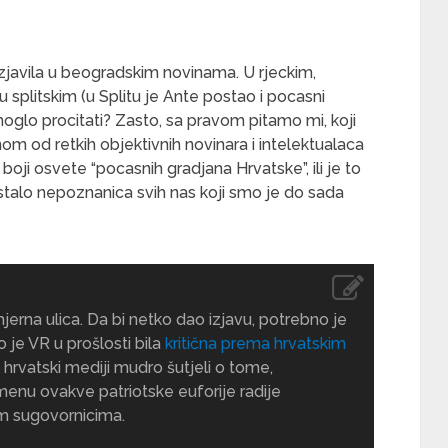
zjavila u beogradskim novinama. U rjeckim,
 splitskim (u Splitu je Ante postao i pocasni
moglo procitati? Zasto, sa pravom pitamo mi, koji
 od retkih objektivnih novinara i intelektualaca
boji osvete “pocasnih gradjana Hrvatske”, ili je to
e ostalo nepoznanica svih nas koji smo je do sada
mjerna ulica. Da bi netko dao izjavu, potrebno je
o je VR u prošlosti bila
kritična prema hrvatskim
vi hrvatski mediji mudro šutjeli o tome,
enu ovakve patriotske euforije radije
im sugovornicima.