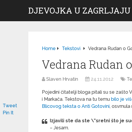
DJEVOJKA U ZAGRLJAJU
Home
Tekstovi
Vedrana Rudan o Go
Vedrana Rudan o
Slaven Hrvatin
24.11.2012
Te
Pojedini čitatelji bloga pitali su se zašt
i Markača. Tekstova na tu temu
bilo je v
Tweet
Blicovog teksta o Anti Gotovini
, osvrnula
Pin It
Izjavili ste da ste \”sretni što je
– Jesam.