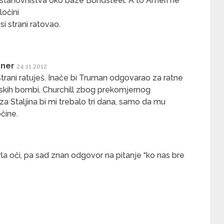
e stanovništva oko baze Bondsteel. A to Ameri ne
ločini
 si strani ratovao.
nner
24.11.2012
j strani ratuješ. Inače bi Truman odgovarao za ratne
kih bombi, Churchill zbog prekomjernog
a Staljina bi mi trebalo tri dana, samo da mu
čine.
la oči, pa sad znan odgovor na pitanje “ko nas bre