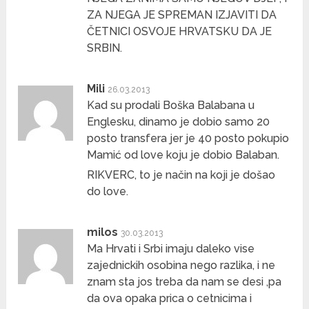
ZA NJEGA JE SPREMAN IZJAVITI DA
ČETNICI OSVOJE HRVATSKU DA JE
SRBIN.
Mili
26.03.2013
Kad su prodali Boška Balabana u
Englesku, dinamo je dobio samo 20
posto transfera jer je 40 posto pokupio
Mamić od love koju je dobio Balaban.
RIKVERC, to je način na koji je došao
do love.
milos
30.03.2013
Ma Hrvati i Srbi imaju daleko vise
zajednickih osobina nego razlika, i ne
znam sta jos treba da nam se desi ,pa
da ova opaka prica o cetnicima i