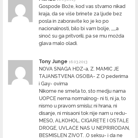
Gospode Bože, kod vas stvarno nikad
kraja, da se više brinete za ljude bez
posla in zaboravite ko je ko po
nacionalnosti, bilo bi vam bolje, ,,,,,a
sinoč su ga pritvorili, pa se mu možda
glava malo oladi.
Tony Junge
16.03.2013
NOVA SNAGA HDZ-a, Z. MAMIC JE
TAJANSTVENA OSOBA- Z O pederima
i Gay- ovima
Nikome ne smeta to, sto medju nama
UOPCE nema normalnog- ni ti, ni ja, to
nismo u pravom smislu; ni hrana, ni
disanje, ni misaoni tok nije nam u redu-
MESO, ALKOHOL, CIGARETE I OSTALE
DROGE, UVLAĆE NAS U NEPRIRODAN,
BESMISLEN ZIVOT. .O seksu- i da ne