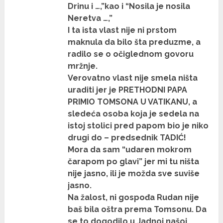
Drinu i …,”kao i “Nosila je nosila
Neretva …,”
I ta ista vlast nije ni prstom
maknula da bilo šta preduzme, a
radilo se o očiglednom govoru
mržnje.
Verovatno vlast nije smela ništa
uraditi jer je PRETHODNI PAPA
PRIMIO TOMSONA U VATIKANU, a
sledeća osoba koja je sedela na
istoj stolici pred papom bio je niko
drugi do – predsednik TADIĆ!
Mora da sam “udaren mokrom
čarapom po glavi” jer mi tu ništa
nije jasno, ili je možda sve suviše
jasno.
Na žalost, ni gospođa Rudan nije
baš bila oštra prema Tomsonu. Da
se to dogodilo u Jadnoj našoj