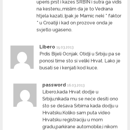
uperis prst i kazes SRBIN i sutra ga vidis
na kestenu…mislim da je to Vedrana
htjela kazati..Ipak je Mamic neki * faktor
* u Croatiji i kad on prozove onda je
svjetlo ugaseno.
Libero
15.03.2013
Prdis Bijeli Ocnjak. Otidji u Srbiju pa se
ponosi time sto si veliki Hrvat. Lako je
busati se i kenjati kod kuce.
password
16.03.2013
Libero,kada Hrvat dodje u
Srbiju,nikada mu se neće desiti ono
što se dešava Srbima kada dodju u
Hrvatsku.Koliko sam puta video
Hrvatsku registraciju u mom
gradu,parkirane automobile,i nikom