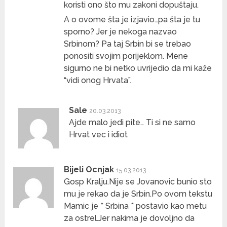
koristi ono što mu zakoni dopuštaju.
A o ovome šta je izjavio…pa šta je tu
sporno? Jer je nekoga nazvao
Srbinom? Pa taj Srbin bi se trebao
ponositi svojim porijeklom. Mene
sigurno ne bi netko uvrijedio da mi kaže
“vidi onog Hrvata”.
Sale
20.03.2013
Ajde malo jedi pite… Ti si ne samo
Hrvat vec i idiot
Bijeli Ocnjak
15.03.2013
Gosp Kralju.Nije se Jovanovic bunio sto
mu je rekao da je Srbin.Po ovom tekstu
Mamic je * Srbina * postavio kao metu
za ostrel.Jer nakima je dovoljno da