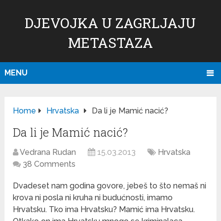
DJEVOJKA U ZAGRLJAJU
METASTAZA
MENU
Home
Hrvatska
Da li je Mamić nacić?
Da li je Mamić nacić?
Vedrana Rudan
15.03.2013
Hrvatska
38 Comments
Dvadeset nam godina govore, jebeš to što nemaš ni
krova ni posla ni kruha ni budućnosti, imamo
Hrvatsku. Tko ima Hrvatsku? Mamić ima Hrvatsku.