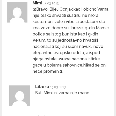
Mimi
15.03.2013
@Bravo, Bijeli Ocnjak,kao i obicno Vama
nije tesko shvatiti sustinu, ne mora
kesten, oni vole i vrbe, a uostalom sta
ima veze dobre su i breze, g-din Mamic
potice sa istog bunjista kao i g-din
Kerum, to su jednostavno hrvatski
nacionalisti koji su silom navukli novo
elegantno evropsko odelo, a ispod
njega ostale usrane nacionalisticke
gace u bojama sahovnice.Nikad se oni
nece promeniti.
Libero
15.03.2013
Suti Mimi, ni vama nije mane.