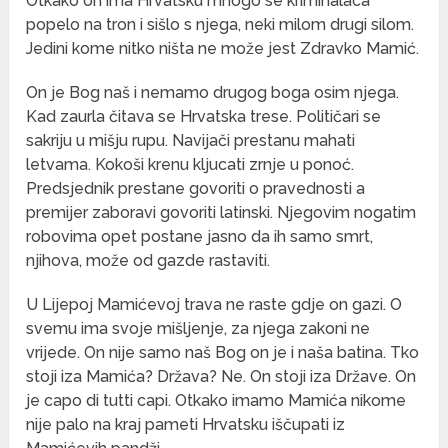
Otkako on ima Hrvatsku mnogo se kriminalaca
popelo na tron i sišlo s njega, neki milom drugi silom.
Jedini kome nitko ništa ne može jest Zdravko Mamić.
On je Bog naš i nemamo drugog boga osim njega.
Kad zaurla čitava se Hrvatska trese. Političari se
sakriju u mišju rupu. Navijači prestanu mahati
letvama. Kokoši krenu kljucati zrnje u ponoć.
Predsjednik prestane govoriti o pravednosti a
premijer zaboravi govoriti latinski. Njegovim nogatim
robovima opet postane jasno da ih samo smrt,
njihova, može od gazde rastaviti.
U Lijepoj Mamićevoj trava ne raste gdje on gazi. O
svemu ima svoje mišljenje, za njega zakoni ne
vrijede. On nije samo naš Bog on je i naša batina. Tko
stoji iza Mamića? Država? Ne. On stoji iza Države. On
je capo di tutti capi. Otkako imamo Mamića nikome
nije palo na kraj pameti Hrvatsku iščupati iz