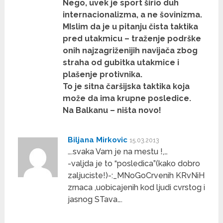
Nego, uvek je sport širio duh
internacionalizma, a ne šovinizma.
MIslim da je u pitanju čista taktika
pred utakmicu – traženje podrške
onih najzagriženijih navijača zbog
straha od gubitka utakmice i
plašenje protivnika.
To je sitna čaršijska taktika koja
može da ima krupne posledice.
Na Balkanu – ništa novo!
Biljana Mirkovic
15.03.2013
….svaka Vam je na mestu !,…
-valjda je to “posledica”(kako dobro
zaljuciste!)-:_MNoGoCrvenih KRvNiH
zrnaca ,uobicajenih kod ljudi cvrstog i
jasnog STava….