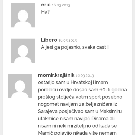
eric
16.03.2013
Ha?
Libero
16.03.2013
A jesi ga pojasnio, svaka cast !
momir.krajišnik
16.03.2013
ostarijo sam u Hrvatskoj i imam
porodicu ovdje došao sam 60-ti godina
prošlog stolječa volim sport posebno
nogomet navijam za željezničara iz
Sarajeva posječivao sam u Maksimiru
utakmice nisam navijač Dinama ali
nisam ni neki mrzitelj.no od kada se
Mamič pojavijo nikada više nemam