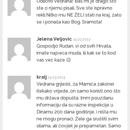
Odlično Vedrana! Baš mi je drago što
ste o njemu pisali. Sve ste ispravno
rekli.Nitko mu NE ŽELI stati na kraj, zato
se i ponaša kao Bog. Sramota!
Jelena Veljovic
15.03.2013
Gospodjo Rudan, vi od svih Hrvata,
imate najveca muda, ili kak se to kod
vas vec kaze 😉
kralj
15.03.2013
Vedrana grjiešiš, za Mamića zakonei
itekako vrijede…on samo koristi ono što
mu država dopušta. Imm pouzdanu
informaciju da su razne inspekcije u
Dinamu 200 dana godišnje, i ništa mu
ne mogu pronaći. Žele ga sruštiti svim
silama, ali čovjek je prepametan. Samo