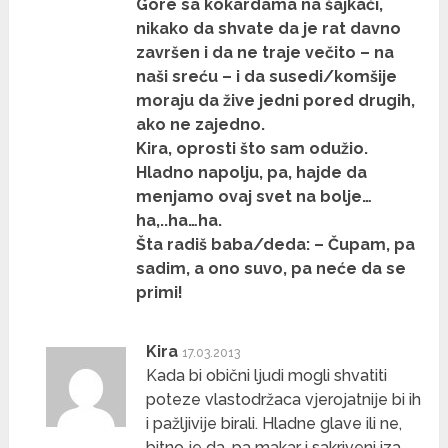
Gore sa kokardama na šajkači,
nikako da shvate da je rat davno
završen i da ne traje večito – na
naši sreću – i da susedi/komšije
moraju da žive jedni pored drugih,
ako ne zajedno.
Kira, oprosti što sam odužio.
Hladno napolju, pa, hajde da
menjamo ovaj svet na bolje…
ha,..ha…ha.
Šta radiš baba/deda: – Čupam, pa
sadim, a ono suvo, pa neće da se
primi!
Kira
17.03.2013
Kada bi obični ljudi mogli shvatiti
poteze vlastodržaca vjerojatnije bi ih
i pažljivije birali. Hladne glave ili ne,
bitno je da, pa makar i sakriveni iza