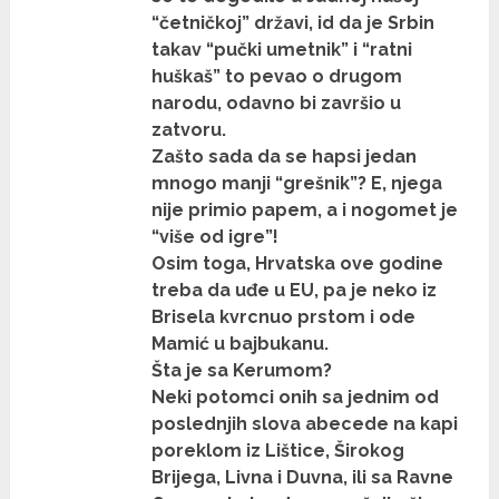
“četničkoj” državi, id da je Srbin
takav “pučki umetnik” i “ratni
huškaš” to pevao o drugom
narodu, odavno bi završio u
zatvoru.
Zašto sada da se hapsi jedan
mnogo manji “grešnik”? E, njega
nije primio papem, a i nogomet je
“više od igre”!
Osim toga, Hrvatska ove godine
treba da uđe u EU, pa je neko iz
Brisela kvrcnuo prstom i ode
Mamić u bajbukanu.
Šta je sa Kerumom?
Neki potomci onih sa jednim od
poslednjih slova abecede na kapi
poreklom iz Lištice, Širokog
Brijega, Livna i Duvna, ili sa Ravne