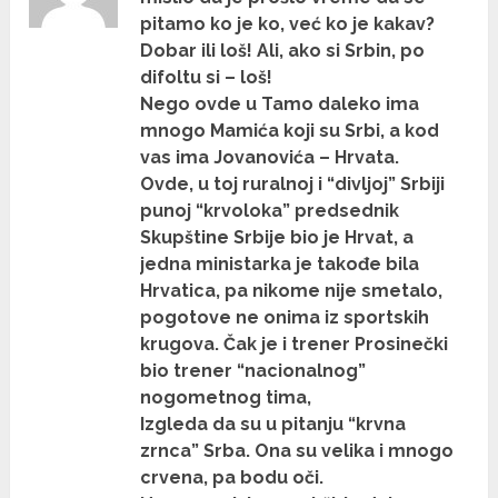
pitamo ko je ko, već ko je kakav?
Dobar ili loš! Ali, ako si Srbin, po
difoltu si – loš!
Nego ovde u Tamo daleko ima
mnogo Mamića koji su Srbi, a kod
vas ima Jovanovića – Hrvata.
Ovde, u toj ruralnoj i “divljoj” Srbiji
punoj “krvoloka” predsednik
Skupštine Srbije bio je Hrvat, a
jedna ministarka je takođe bila
Hrvatica, pa nikome nije smetalo,
pogotove ne onima iz sportskih
krugova. Čak je i trener Prosinečki
bio trener “nacionalnog”
nogometnog tima,
Izgleda da su u pitanju “krvna
zrnca” Srba. Ona su velika i mnogo
crvena, pa bodu oči.