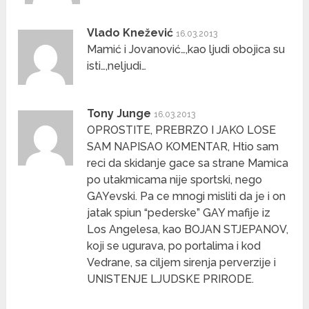
Vlado Knežević
16.03.2013
Mamić i Jovanović…,kao ljudi obojica su
isti…,neljudi…
Tony Junge
16.03.2013
OPROSTITE, PREBRZO I JAKO LOSE
SAM NAPISAO KOMENTAR, Htio sam
reci da skidanje gace sa strane Mamica
po utakmicama nije sportski, nego
GAYevski. Pa ce mnogi misliti da je i on
jatak spiun “pederske” GAY mafije iz
Los Angelesa, kao BOJAN STJEPANOV,
koji se ugurava, po portalima i kod
Vedrane, sa ciljem sirenja perverzije i
UNISTENJE LJUDSKE PRIRODE.