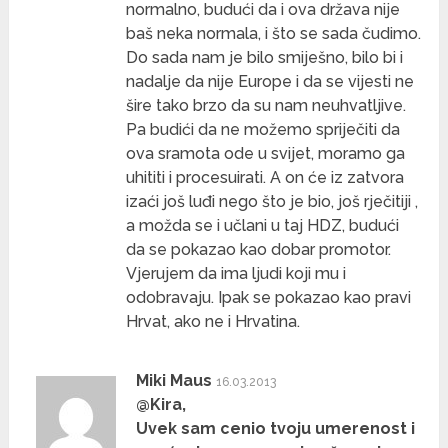
normalno, budući da i ova država nije
baš neka normala, i što se sada čudimo.
Do sada nam je bilo smiješno, bilo bi i
nadalje da nije Europe i da se vijesti ne
šire tako brzo da su nam neuhvatljive.
Pa budići da ne možemo spriječiti da
ova sramota ode u svijet, moramo ga
uhititi i procesuirati. A on će iz zatvora
izaći još luđi nego što je bio, još rječitiji ,
a možda se i učlani u taj HDZ, budući
da se pokazao kao dobar promotor.
Vjerujem da ima ljudi koji mu i
odobravaju. Ipak se pokazao kao pravi
Hrvat, ako ne i Hrvatina.
Miki Maus
16.03.2013
@Kira,
Uvek sam cenio tvoju umerenost i