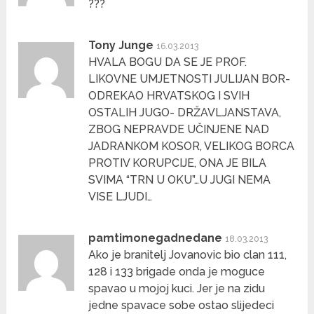
???
Tony Junge
16.03.2013
HVALA BOGU DA SE JE PROF.
LIKOVNE UMJETNOSTI JULIJAN BOR-
ODREKAO HRVATSKOG I SVIH
OSTALIH JUGO- DRŽAVLJANSTAVA,
ZBOG NEPRAVDE UČINJENE NAD
JADRANKOM KOSOR, VELIKOG BORCA
PROTIV KORUPCIJE, ONA JE BILA
SVIMA “TRN U OKU”…U JUGI NEMA
VISE LJUDI…
pamtimonegadnedane
18.03.2013
Ako je branitelj Jovanovic bio clan 111,
128 i 133 brigade onda je moguce
spavao u mojoj kuci. Jer je na zidu
jedne spavace sobe ostao slijedeci