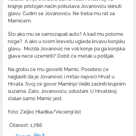
krajnje pristojan način pokušava Jovanoviću skinuti
glavu. Čudim se Jovanoviću. Ne treba mu rat sa
Mamićem.
Što ako mu se samozapali auto? A kad mu polome
noge? A ako u svom krevetu ugleda krvavu konjsku
glavu. Možda Jovanović ne voli konje pa ga konjska
glava neće uzemiriti? Dobit će metak u potiljak.
Na grobu će mu govoriti Mamić. Posebno će
naglasiti da je Jovanović i mrtav najveći Hrvat u
Hrvata. Svoj će govor Maminjo Veliki začiniti krupnim
suzama. Zato, Jovanoviću, odustani. U Hrvatskoj
stalan samo Mamić jest.
foto: Zeljko Hladika/Vecernji list
Čitanost:
1,786
Pin It