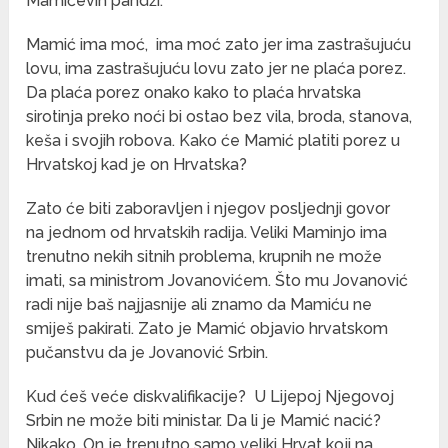
Mamićevih pandži.
Mamić ima moć, ima moć zato jer ima zastrašujuću
lovu, ima zastrašujuću lovu zato jer ne plaća porez.
Da plaća porez onako kako to plaća hrvatska
sirotinja preko noći bi ostao bez vila, broda, stanova,
keša i svojih robova. Kako će Mamić platiti porez u
Hrvatskoj kad je on Hrvatska?
Zato će biti zaboravljen i njegov posljednji govor
na jednom od hrvatskih radija. Veliki Maminjo ima
trenutno nekih sitnih problema, krupnih ne može
imati, sa ministrom Jovanovićem. Što mu Jovanović
radi nije baš najjasnije ali znamo da Mamiću ne
smiješ pakirati. Zato je Mamić objavio hrvatskom
pučanstvu da je Jovanović Srbin.
Kud ćeš veće diskvalifikacije? U Lijepoj Njegovoj
Srbin ne može biti ministar. Da li je Mamić nacić?
Nikako. On je trenutno samo veliki Hrvat koji na