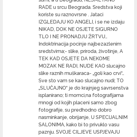
RADE u srcu Beograda. Sredstva koji
koriste su raznovrsne . Jataci
IZGLEDAJU KO ANGELI, i se ne izdaju
NIKAD, DOK NE OSJETE SIGURNO
TLO I NE PRONADJU ŽRTVU…
Indoktrinacija pocinje najbezazlenim
sredstvima;- slike, priroda, životinje, A
TEK KAD OSJETE DA NEKOME
MOZAK NE RADI, NUDE KAO slucajno
slike raznih muškaraca- „goli kao crvi“…
Sve sto vam se kao slucajno nudi; TO
„SLUČAJNO“ je do krajnjeg savrsenstva
isplanirano; ti momci,na fotografijama
mnogi od kojih placeni samo zbog
fotografije, su predhodno dobro
nasminkanje, obrijanje, U SPECIJALNIM
SALONIMA, kako bi to privuklo vasu
paznju. SVOJE CILJEVE USPJEVAJU