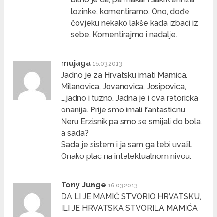
lozinke, komentiramo. Ono, dođe
čovjeku nekako lakše kada izbaci iz
sebe. Komentirajmo i nadalje.
mujaga
16.03.2013
Jadno je za Hrvatsku imati Mamica,
Milanovica, Jovanovica, Josipovica,
….jadno i tuzno. Jadna je i ova retoricka
onanija. Prije smo imali fantasticnu
Neru Erzisnik pa smo se smijali do bola,
a sada?
Sada je sistem i ja sam ga tebi uvalil.
Onako plac na intelektualnom nivou.
Tony Junge
16.03.2013
DA LI JE MAMIĆ STVORIO HRVATSKU,
ILI JE HRVATSKA STVORILA MAMIĆA