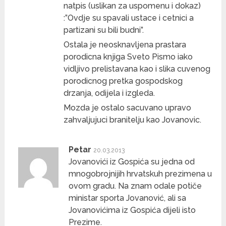
natpis (uslikan za uspomenu i dokaz)
:”Ovdje su spavali ustace i cetnici a
partizani su bili budni”.
Ostala je neosknavljena prastara
porodicna knjiga Sveto Pismo iako
vidljivo prelistavana kao i slika cuvenog
porodicnog pretka gospodskog
drzanja, odijela i izgleda.
Mozda je ostalo sacuvano upravo
zahvaljujuci branitelju kao Jovanovic.
Petar
20.03.2013
Jovanovići iz Gospića su jedna od
mnogobrojnijih hrvatskuh prezimena u
ovom gradu. Na znam odale potiče
ministar sporta Jovanović, ali sa
Jovanovićima iz Gospića dijeli isto
Prezime.