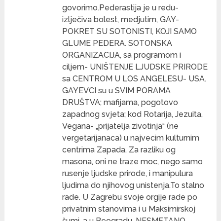
govorimo.Pederastija je u redu-
izlječiva bolest, medjutim, GAY-
POKRET SU SOTONISTI, KOJI SAMO
GLUME PEDERA. SOTONSKA
ORGANIZACIJA, sa programom i
ciljem- UNIŠTENJE LJUDSKE PRIRODE
sa CENTROM U LOS ANGELESU- USA.
GAYEVCI su u SVIM PORAMA
DRUŠTVA; mafijama, pogotovo
zapadnog svjeta; kod Rotarija, Jezuita,
Vegana- „prijatelja zivotinja“ (ne
vergetarijanaca) u najvecim kulturnim
centrima Zapada. Za razliku og
masona, oni ne traze moc, nego samo
rusenje ljudske prirode, i manipulura
ljudima do njihovog unistenja.To stalno
rade. U Zagrebu svoje orgije rade po
privatnim stanovima i u Maksimirskoj
šumi, a u Beogradu, NESMETANO