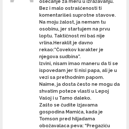
osećanje za meru u izražavanju.
Bez i malo ostrašćenosti ti
komentarišeš suprotne stavove.
Na moju žalost, ja nemam tu
osobinu, jer startujem na prvu
loptu. Taktičnost mi baš nije
vrlina.Heraklit je davno
rekao:”Čovekov karakter je
njegova sudbina”.
Izvini, nisam imao maneru da ti se
ispovedam jer ti nisi papa, ali je u
vezi sa prethodnim papom.
Naime, ja dosta često ne mogu da
shvatim poteze vlasti u Lepoj
Vašoj i u Tamo daleko.
Zašto se čudite izjavama
gospodina Mamića, kada je
Tomson pred hiljadama
obožavalaca peva: “Pregaziću