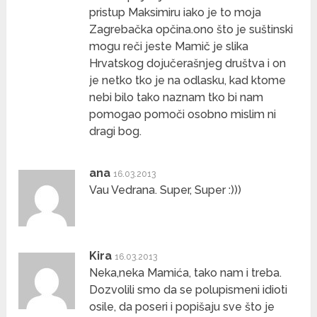
pristup Maksimiru iako je to moja
Zagrebačka opčina.ono što je suštinski
mogu reči jeste Mamič je slika
Hrvatskog dojučerašnjeg društva i on
je netko tko je na odlasku, kad ktome
nebi bilo tako naznam tko bi nam
pomogao pomoči osobno mislim ni
dragi bog.
ana
16.03.2013
Vau Vedrana. Super, Super :)))
Kira
16.03.2013
Neka,neka Mamića, tako nam i treba.
Dozvolili smo da se polupismeni idioti
osile, da poseri i popišaju sve što je