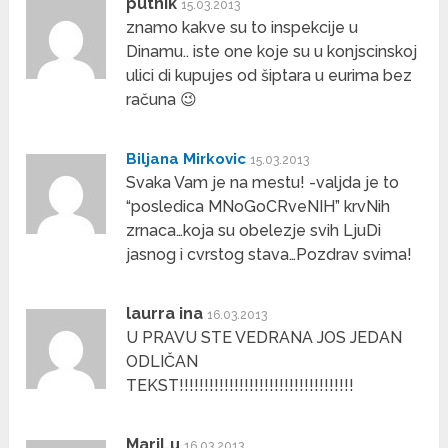
putnik
15.03.2013
znamo kakve su to inspekcije u
Dinamu.. iste one koje su u konjscinskoj
ulici di kupujes od šiptara u eurima bez
računa 😉
Biljana Mirkovic
15.03.2013
Svaka Vam je na mestu! -valjda je to
“posledica MNoGoCRveNIH” krvNih
zrnaca…koja su obelezje svih LjuDi
jasnog i cvrstog stava…Pozdrav svima!
laurra ina
16.03.2013
U PRAVU STE VEDRANA JOS JEDAN
ODLIČAN
TEKST!!!!!!!!!!!!!!!!!!!!!!!!!!!!!!!!!!!
MariLu
16.03.2013