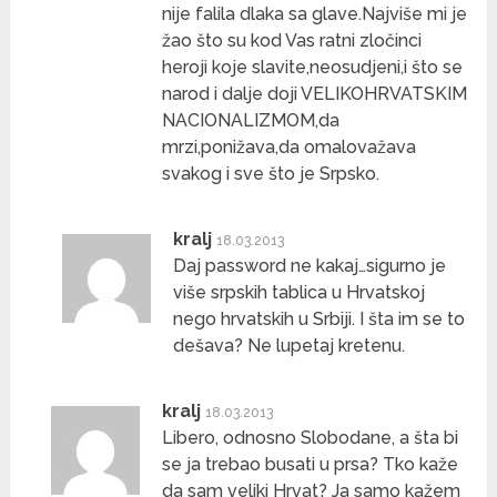
nije falila dlaka sa glave.Najviše mi je
žao što su kod Vas ratni zločinci
heroji koje slavite,neosudjeni,i što se
narod i dalje doji VELIKOHRVATSKIM
NACIONALIZMOM,da
mrzi,ponižava,da omalovažava
svakog i sve što je Srpsko.
kralj
18.03.2013
Daj password ne kakaj…sigurno je
više srpskih tablica u Hrvatskoj
nego hrvatskih u Srbiji. I šta im se to
dešava? Ne lupetaj kretenu.
kralj
18.03.2013
Libero, odnosno Slobodane, a šta bi
se ja trebao busati u prsa? Tko kaže
da sam veliki Hrvat? Ja samo kažem