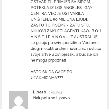
OSTVARITI- PRIMJER SA SIDOM, –
POTEKLA IZ LOS ANGELES- GAY
CENTRA, VEC JE OSTVARILA
UNIŠTENJE 50 MILIUNA LJUDI…
ZAŠTO TO PIŠEM? – ZATO ŠTO,
NJIHOVI ZAKLETI AGENTI, KAO- B O J
A N S T J P A N O V – IZ AUSTRALIJE,
se guraju po svim portalima; Vedrane i
drugim elektronskim novinama i uvlaće
svoje žrtve u živi pjesak… a budale ich
ne mogu pripoznati
,
ASTO SKIDA GACE PO
UTAKMICAMA???
Libero
16.03.2013
Nalupeta se ti pravo.