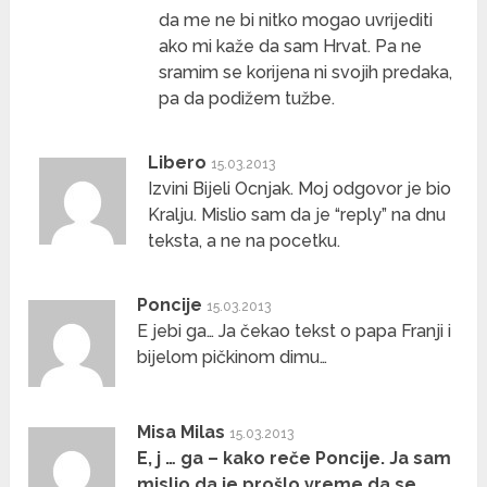
da me ne bi nitko mogao uvrijediti
ako mi kaže da sam Hrvat. Pa ne
sramim se korijena ni svojih predaka,
pa da podižem tužbe.
Libero
15.03.2013
Izvini Bijeli Ocnjak. Moj odgovor je bio
Kralju. Mislio sam da je “reply” na dnu
teksta, a ne na pocetku.
Poncije
15.03.2013
E jebi ga… Ja čekao tekst o papa Franji i
bijelom pičkinom dimu…
Misa Milas
15.03.2013
E, j … ga – kako reče Poncije. Ja sam
mislio da je prošlo vreme da se