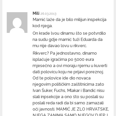
Mili
26.03.2013
Mamić laže da je bilo milijun inspekcija
kod njega.
On krade lvou dinamu što se potvrdilo
na sudu gdje mamić tuži Eduarda da
mu nije davao lovu u rikverc.
Rikverc? Pa jednostavno, dinamo
isplaćuje igračima po 5000 eura
mjesečno a ovi moraju njemu u kuverti
dati polovicu koju ne prijavi poreznoj.
Od te polovice ide dio novaca
njegovim političkim zaštitnicima zato
Ivan Šuker, Fuchs, Mlakar i Bandić nisu
slali inpsekcije a ono što su poslali su
poslali reda radi da bi samo zamazali
oči javnosti. MAMIĆ JE ZLO HRVATSKE,
NJEGA ZANIMA SAMO NJEGOV DJEP, I