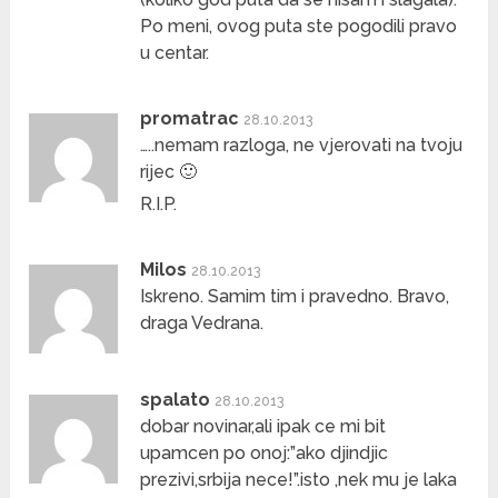
Po meni, ovog puta ste pogodili pravo
u centar.
promatrac
28.10.2013
…..nemam razloga, ne vjerovati na tvoju
rijec 🙂
R.I.P.
Milos
28.10.2013
Iskreno. Samim tim i pravedno. Bravo,
draga Vedrana.
spalato
28.10.2013
dobar novinar,ali ipak ce mi bit
upamcen po onoj:”ako djindjic
prezivi,srbija nece!”.isto ,nek mu je laka