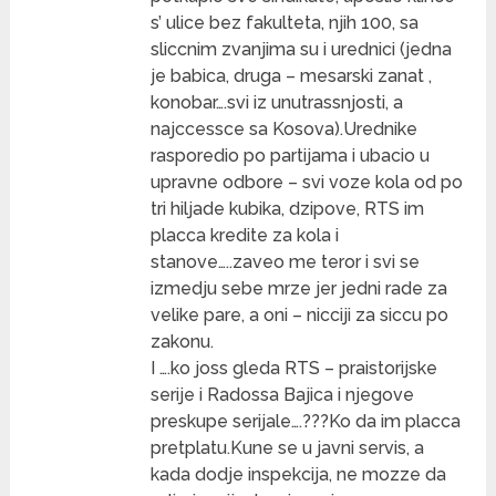
s’ ulice bez fakulteta, njih 100, sa
sliccnim zvanjima su i urednici (jedna
je babica, druga – mesarski zanat ,
konobar….svi iz unutrassnjosti, a
najccessce sa Kosova).Urednike
rasporedio po partijama i ubacio u
upravne odbore – svi voze kola od po
tri hiljade kubika, dzipove, RTS im
placca kredite za kola i
stanove…..zaveo me teror i svi se
izmedju sebe mrze jer jedni rade za
velike pare, a oni – nicciji za siccu po
zakonu.
I ….ko joss gleda RTS – praistorijske
serije i Radossa Bajica i njegove
preskupe serijale….???Ko da im placca
pretplatu.Kune se u javni servis, a
kada dodje inspekcija, ne mozze da