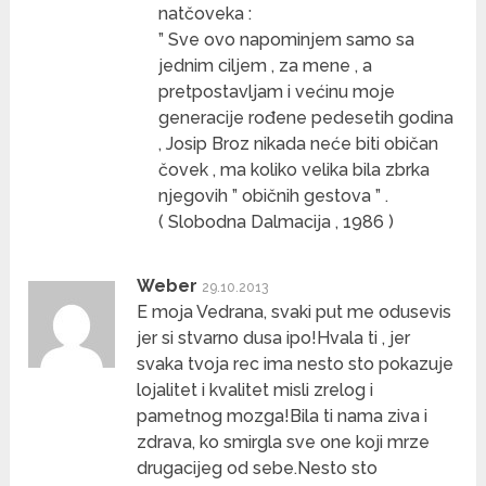
natčoveka :
” Sve ovo napominjem samo sa
jednim ciljem , za mene , a
pretpostavljam i većinu moje
generacije rođene pedesetih godina
, Josip Broz nikada neće biti običan
čovek , ma koliko velika bila zbrka
njegovih ” običnih gestova ” .
( Slobodna Dalmacija , 1986 )
Weber
29.10.2013
E moja Vedrana, svaki put me odusevis
jer si stvarno dusa ipo!Hvala ti , jer
svaka tvoja rec ima nesto sto pokazuje
lojalitet i kvalitet misli zrelog i
pametnog mozga!Bila ti nama ziva i
zdrava, ko smirgla sve one koji mrze
drugacijeg od sebe.Nesto sto