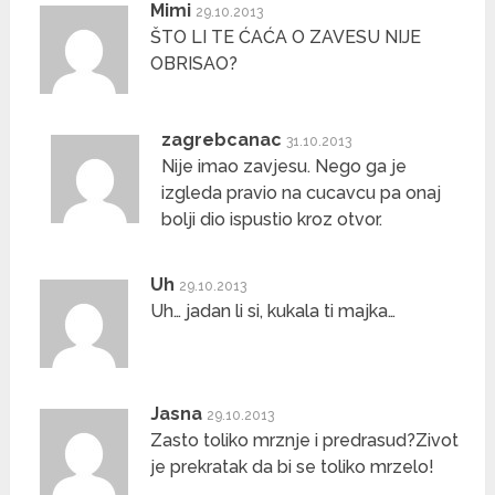
Mimi
29.10.2013
ŠTO LI TE ĆAĆA O ZAVESU NIJE
OBRISAO?
zagrebcanac
31.10.2013
Nije imao zavjesu. Nego ga je
izgleda pravio na cucavcu pa onaj
bolji dio ispustio kroz otvor.
Uh
29.10.2013
Uh… jadan li si, kukala ti majka…
Jasna
29.10.2013
Zasto toliko mrznje i predrasud?Zivot
je prekratak da bi se toliko mrzelo!