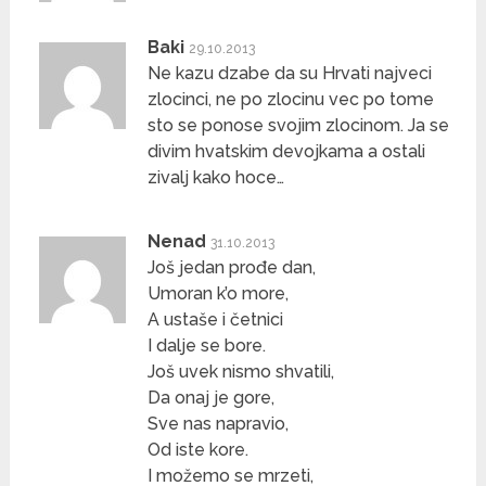
Baki
29.10.2013
Ne kazu dzabe da su Hrvati najveci
zlocinci, ne po zlocinu vec po tome
sto se ponose svojim zlocinom. Ja se
divim hvatskim devojkama a ostali
zivalj kako hoce…
Nenad
31.10.2013
Još jedan prođe dan,
Umoran k’o more,
A ustaše i četnici
I dalje se bore.
Još uvek nismo shvatili,
Da onaj je gore,
Sve nas napravio,
Od iste kore.
I možemo se mrzeti,