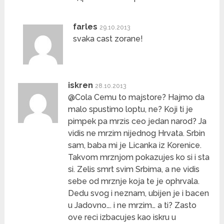
farles
29.10.2013
svaka cast zorane!
iskren
28.10.2013
@Cola Cemu to majstore? Hajmo da
malo spustimo loptu, ne? Koji ti je
pimpek pa mrzis ceo jedan narod? Ja
vidis ne mrzim nijednog Hrvata. Srbin
sam, baba mi je Licanka iz Korenice.
Takvom mrznjom pokazujes ko si i sta
si. Zelis smrt svim Srbima, a ne vidis
sebe od mrznje koja te je ophrvala.
Dedu svog i neznam, ubijen je i bacen
u Jadovno…. i ne mrzim… a ti? Zasto
ove reci izbacujes kao iskru u