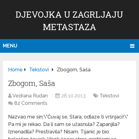
DJEVOJKA U ZAGRLJAJU
METASTAZA
MENU
Home
Tekstovi
Zbogom, Saša
Zbogom, Saša
Vedrana Rudan
28.10.2013
Tekstovi
82 Comments
Nazvao me sin:\”Čuvaj se, Stara, odlaze ti vršnjaci!\”
Pa mi je rekao. Da li sam se užasnula? Zapanjila?
Iznenadila? Prestravila? Nisam. Tijanić je bio