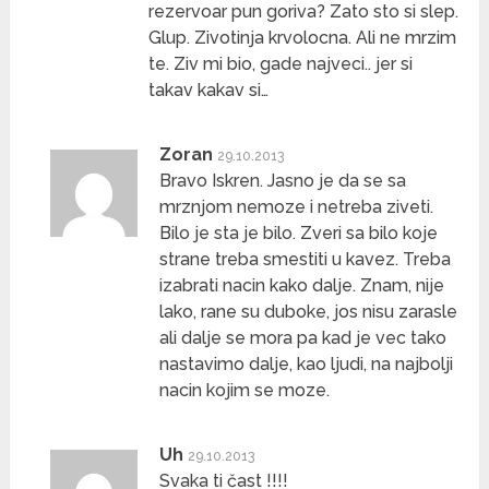
rezervoar pun goriva? Zato sto si slep.
Glup. Zivotinja krvolocna. Ali ne mrzim
te. Ziv mi bio, gade najveci.. jer si
takav kakav si…
Zoran
29.10.2013
Bravo Iskren. Jasno je da se sa
mrznjom nemoze i netreba ziveti.
Bilo je sta je bilo. Zveri sa bilo koje
strane treba smestiti u kavez. Treba
izabrati nacin kako dalje. Znam, nije
lako, rane su duboke, jos nisu zarasle
ali dalje se mora pa kad je vec tako
nastavimo dalje, kao ljudi, na najbolji
nacin kojim se moze.
Uh
29.10.2013
Svaka ti čast !!!!