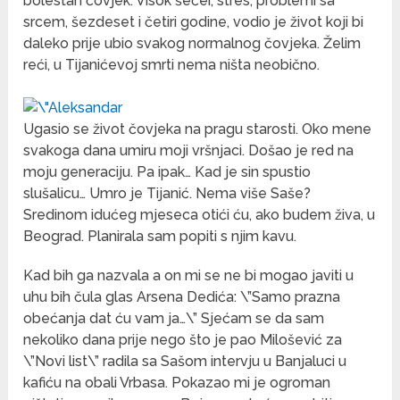
bolestan čovjek. Visok šećer, stres, problemi sa
srcem, šezdeset i četiri godine, vodio je život koji bi
daleko prije ubio svakog normalnog čovjeka. Želim
reći, u Tijanićevoj smrti nema ništa neobično.
Ugasio se život čovjeka na pragu starosti. Oko mene
svakoga dana umiru moji vršnjaci. Došao je red na
moju generaciju. Pa ipak… Kad je sin spustio
slušalicu… Umro je Tijanić. Nema više Saše?
Sredinom idućeg mjeseca otići ću, ako budem živa, u
Beograd. Planirala sam popiti s njim kavu.
Kad bih ga nazvala a on mi se ne bi mogao javiti u
uhu bih čula glas Arsena Dedića: \”Samo prazna
obećanja dat ću vam ja…\” Sjećam se da sam
nekoliko dana prije nego što je pao Milošević za
\”Novi list\” radila sa Sašom intervju u Banjaluci u
kafiću na obali Vrbasa. Pokazao mi je ogroman