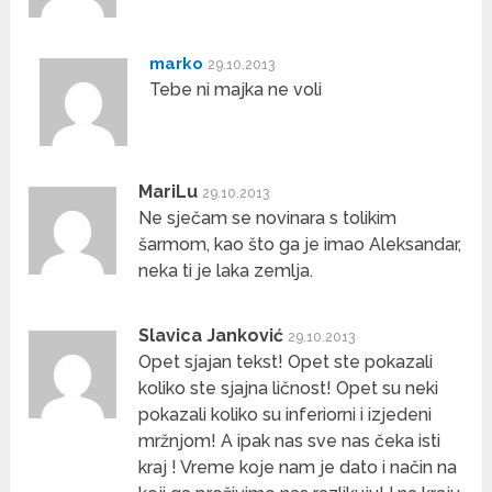
marko
29.10.2013
Tebe ni majka ne voli
MariLu
29.10.2013
Ne sječam se novinara s tolikim
šarmom, kao što ga je imao Aleksandar,
neka ti je laka zemlja.
Slavica Janković
29.10.2013
Opet sjajan tekst! Opet ste pokazali
koliko ste sjajna ličnost! Opet su neki
pokazali koliko su inferiorni i izjedeni
mržnjom! A ipak nas sve nas čeka isti
kraj ! Vreme koje nam je dato i način na