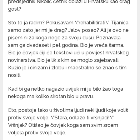
predsjednik Nikolić četnik dolazi u Hrvatsku kao drag
gost?
Što to ja radim? Pokušavam \”rehabilitirati\” Tijanića
samo zato jer mi je drag? Jalov posao? Ali ja ovo ne
pišem ni za koga nego za svoju dušu. Poznavala
sam ga dvadeset i pet godina. Bio je vreća šarma.
Bio je čovjek čiji će tekstovi ući u povijest hrvatskog
novinarstva. Bio je lik s kim se moglo zajebavati.
Kužio je i cinizam i zlobu i maestralno se znao s tim
nositi.
Kad bi ga netko nagazio uvijek mi je bilo žao toga
nekoga ma koliko sirotan bio u pravu.
Eto, postoje tako u životima ljudi neki ljudi koje voliš
protiv svoje volje. \”Stara, odlaze ti vršnjaci!\”
Vršnjak? Otišao je čovjek koga sam svim srcem
voljela protiv svoje volje.