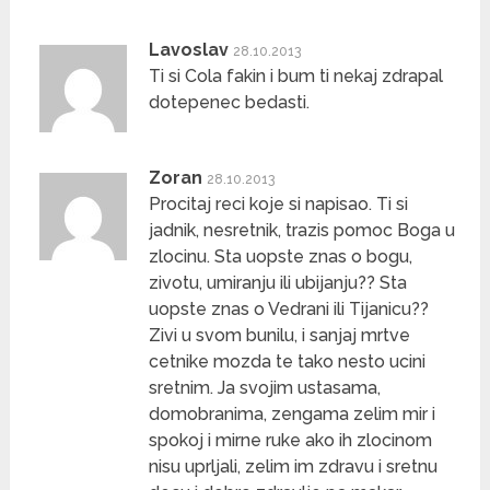
Lavoslav
28.10.2013
Ti si Cola fakin i bum ti nekaj zdrapal
dotepenec bedasti.
Zoran
28.10.2013
Procitaj reci koje si napisao. Ti si
jadnik, nesretnik, trazis pomoc Boga u
zlocinu. Sta uopste znas o bogu,
zivotu, umiranju ili ubijanju?? Sta
uopste znas o Vedrani ili Tijanicu??
Zivi u svom bunilu, i sanjaj mrtve
cetnike mozda te tako nesto ucini
sretnim. Ja svojim ustasama,
domobranima, zengama zelim mir i
spokoj i mirne ruke ako ih zlocinom
nisu uprljali, zelim im zdravu i sretnu