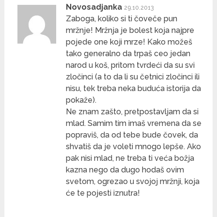
Novosadjanka
29.10.2013
Zaboga, koliko si ti čoveče pun
mržnje! Mržnja je bolest koja najpre
pojede one koji mrze! Kako možeš
tako generalno da trpaš ceo jedan
narod u koš, pritom tvrdeći da su svi
zločinci (a to da li su četnici zločinci ili
nisu, tek treba neka buduća istorija da
pokaže).
Ne znam zašto, pretpostavljam da si
mlad. Samim tim imaš vremena da se
popraviš, da od tebe bude čovek, da
shvatiš da je voleti mnogo lepše. Ako
pak nisi mlad, ne treba ti veća božja
kazna nego da dugo hodaš ovim
svetom, ogrezao u svojoj mržnji, koja
će te pojesti iznutra!