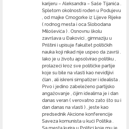
karijeru – Aleksandra – Saše Tijanića .
Spletom okolnosti rođen u Podujevu
, od majke Crnogorke iz Lijeve Rijeke
( rodnog mesta i oca Slobodana
Miloševića ) . Osnovnu školu
završava u Đakovici , gimnaziju u
Prištini i upisuje fakultet političkih
nauka koji nikad nije uspeo da završi .
Iako je u životu apsolvirao politiku ,
prolazeći kroz sve političke partije
koje su bile na vlasti kao nevidljivi
član , ali iskreni simpatizer i idealista .
Prvo i jedino zabeleženo partijsko
angažovanje , čijim idealima je i dan
danas veran ( verovatno zato što su i
dan danas na vlasti ) , jeste kao
predsednik Akcione konferencije
Saveza komunista u kući Politika .
Sa mesta kurira u Politici koje mu je