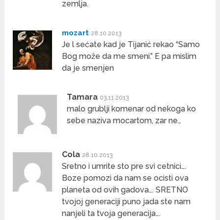
zemlja.
mozart
28.10.2013
Je l sećate kad je Tijanić rekao “Samo
Bog može da me smeni.” E pa mislim
da je smenjen
Tamara
03.11.2013
malo grublji komenar od nekoga ko
sebe naziva mocartom, zar ne…
Cola
28.10.2013
Sretno i umrite sto pre svi cetnici….
Boze pomozi da nam se ocisti ova
planeta od ovih gadova…. SRETNO
tvojoj generaciji puno jada ste nam
nanjeli ta tvoja generacija….