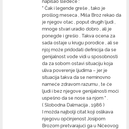
napisao sledeće :
” Čak i legende greše , tako je
prošlog meseca , Miša Broz rekao da
je njegov otac , poput drugih ljudi ,
mnoge stvari uradio dobro , ali je
ponegde i grešio . Takva ocena za
sada ostaje u krugu porodice , ali se
njoj može pridodati definicija da se
genijalnost vođe vidi u sposobnosti
da za sobom ostavi situaciju koja
uliva poverenje ljudima – jer je
situacija takva da se neminovno
nameće zdravom razumu , te će
ljudi i bez njegove genijalnosti moći
uspešno da se nose sa njom ” .
( Slobodna Dalmacija , 1986 )
I možda najbolji citat koji oslikava
njegovu opčinjenost Josipom
Brozom pretvarajući ga u Ničeovog