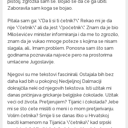
pištolj, zgrozila sam se. Bojao se da će ga ubiti.
Zaboravila sam koga se bojao.
Pitala sam ga: \”Da li si ti četnik?\” Rekao mi je da
nije \”četnik\” ali da jest \”početnik\”. Znam da je bio
Miloševićev minister informiranja i da me to zgrozilo,
znam da je vukao mnoge poteze s kojima se nisam
slagala, ali… Imam problem. Ponosna sam što sam
godinama poznavala najveće pero na prostorima
umlaćene Jugoslavije.
Njegovi su me tekstovi fascinirali. Ostajala bih bez
daha kad bih u pokojnoj Nedjeljnoj Dalmaciji
dokrajčila neki od njegovih tekstova. Isti užitak mi
danas pričinjava grickanje belgijske čokolade. Užitak
veći od života. Pretjerujem? Tijanić i čokolada? Jebe
mi se što ćete misliti o meni i o mom pretjerivanju.
Volim četnika? Smije li se danas itko u Hrvatskoj
baciti kamenom na Tijanića \”četnika\” kad srpski