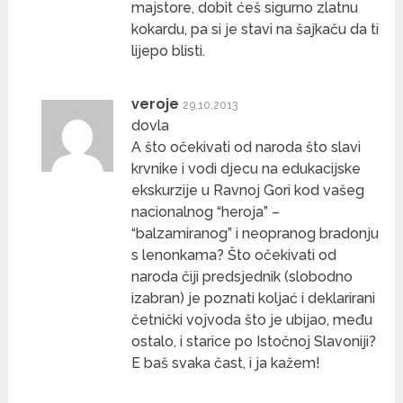
majstore, dobit ćeš sigurno zlatnu
kokardu, pa si je stavi na šajkaču da ti
lijepo blisti.
veroje
29.10.2013
dovla
A što očekivati od naroda što slavi
krvnike i vodi djecu na edukacijske
ekskurzije u Ravnoj Gori kod vašeg
nacionalnog “heroja” –
“balzamiranog” i neopranog bradonju
s lenonkama? Što očekivati od
naroda čiji predsjednik (slobodno
izabran) je poznati koljać i deklarirani
četnički vojvoda što je ubijao, među
ostalo, i starice po Istočnoj Slavoniji?
E baš svaka čast, i ja kažem!