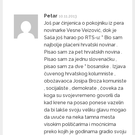
Petar
10.11.2013
Još par činjenica o pokojniku iz pera
novinarke Vesne Veizović, dok je
Saša još harao po RTS-u: ” Bio sam
najbolje plaćeni hrvatski novinar .
Pisao sam za pet hrvatskih novina .
Pisao sam za jednu slovenačku ,
pisao sam za dve ” bosanske . Izjava
čuvenog hrvatskog kolumniste ,
obožavaoca Josipa Broza komuniste
, socijaliste , demokrate , čoveka za
koga su svojevremeno govorili da
kad krene na posao ponese vazelin
da bi lakše svoju veliku glavu mogao
da uvuče na neka tamna mesta
visokim političarima i moćnicima
preko kojih je godinama gradio svoju