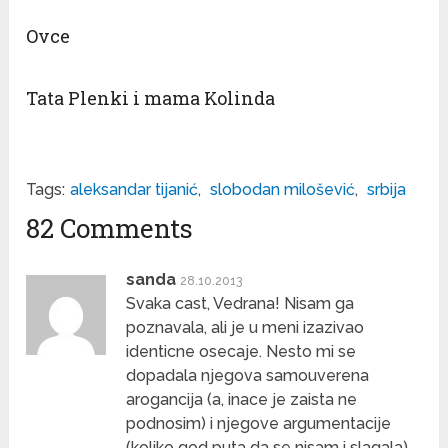
Ovce
Tata Plenki i mama Kolinda
Tags:
aleksandar tijanić
,
slobodan milošević
,
srbija
82 Comments
sanda
28.10.2013
Svaka cast, Vedrana! Nisam ga
poznavala, ali je u meni izazivao
identicne osecaje. Nesto mi se
dopadala njegova samouverena
arogancija (a, inace je zaista ne
podnosim) i njegove argumentacije
(koliko god puta da se nisam i slagala).