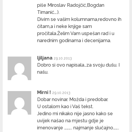
piše Miroslav Radojčić,Bogdan
Tirnanić….).
Divim se vašim kolumnama,redovno ih
čitam,a i neke knjige sam
pročitala.Želim Vam uspešan rad i u
narednim godinama i decenijama.
ljiljana
29.10.2013
Dobro si ovo napisala…za svoju dušu. I
našu.
Mirni !
29.10.2013
Dobar novinar. Možda i predobar.
U ostalom kao i Vaš tekst.
Jedino mi nikako nije jasno kako se
uvijek našao na mjestu gdje je
imenovanje ……….. najmanje slučajno……..