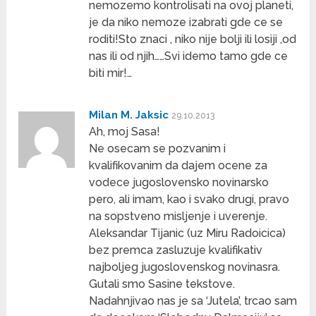
nemozemo kontrolisati na ovoj planeti,
je da niko nemoze izabrati gde ce se
roditi!Sto znaci , niko nije bolji ili losiji ,od
nas ili od njih……Svi idemo tamo gde ce
biti mir!…
Milan M. Jaksic
29.10.2013
Ah, moj Sasa!
Ne osecam se pozvanim i
kvalifikovanim da dajem ocene za
vodece jugoslovensko novinarsko
pero, ali imam, kao i svako drugi, pravo
na sopstveno misljenje i uverenje.
Aleksandar Tijanic (uz Miru Radoicica)
bez premca zasluzuje kvalifikativ
najboljeg jugoslovenskog novinasra.
Gutali smo Sasine tekstove.
Nadahnjivao nas je sa ‘Jutela’, trcao sam