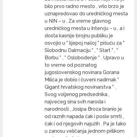
bilo prvo radno mesto , vrlo brzo je
uznapredovao do uredničkog mesta
u NIN – u . Za vreme glavnog
uredničkog mesta u Intervju – u , a i
dosta kasnije brojnu publiku je
osvojio u ” lijepoj našoj ” pišuću za ”
Slobodnu Dalmaciju ” , ” Start ” , ”
Borbu ” , ” Oslobođenje ” . Upravo u
to vreme od poznatog
jugoslovenskog novinara Gorana
Milića je dobio i čuveni nadimak ”
Gigant hrvatskog novinarstva ” .
Svog voljenog predsednika ,
najvećeg sina svih naroda i
narodnosti , Josipa Broza branio je
od raznih napada čak i posle smrti ,
čak i od njegovih najužih . Pa je tako
u zanosu veličanja jednom prilikom