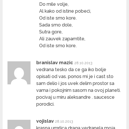
Do mile volje,
Al kako od istine pobeći,
Od iste smo kore.
Sada smo dole,
Sutra gore,
Ali zauvek zapamtite,
Od iste smo kore.
branislav mazic
28.10.2013
vedrana tesko da ce ga iko bolje
opisati od vas. ponos mi je i cast sto
sam delio i jos uvek delim prostor sa
vama i pokojnim sasom na ovoj planeti.
pocivaj u miru aleksandre . saucesce
porodici.
vojislav
28.10.2013
krasna umrlica draga vedranela moja