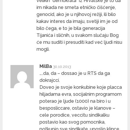
velikih “demokrata” iz Hrvatske je to da
im nikada ne smeta etničko čišćenje,
genocid, ako je u njihovoj režiji, ili bilo
kakav interes da imaju, svetiji im je od
bilo čega, e to je bila generacija
Tijanića i sličnih, u svakom slučaju Bog
će mu suditi i presuditi kad već ljudi nisu
mogli.
MilBa
30.10.2013
…..da, da – dossao je u RTS da ga
dokrajcci.
Doveo je svoje konkubine koje placca
hiljadama evra, socijalnim programom
poterao je ljude (1000) na biro i u
besposliccare, ostavio je klanove –
cele porodice, veccitu sindikalku
postavio kao svog pomocnika,
potkupio sve sindikate, uposlio klince