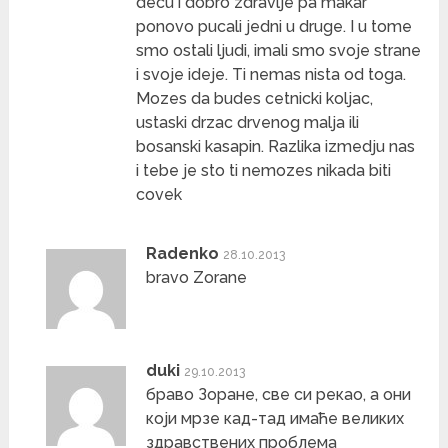
decu i dobro zdravlje pa makar
ponovo pucali jedni u druge. I u tome
smo ostali ljudi, imali smo svoje strane
i svoje ideje. Ti nemas nista od toga.
Mozes da budes cetnicki koljac,
ustaski drzac drvenog malja ili
bosanski kasapin. Razlika izmedju nas
i tebe je sto ti nemozes nikada biti
covek
Radenko
28.10.2013
bravo Zorane
duki
29.10.2013
браво Зоране, све си рекао, а они
који мрзе кад-тад имаће великих
здравствених проблема