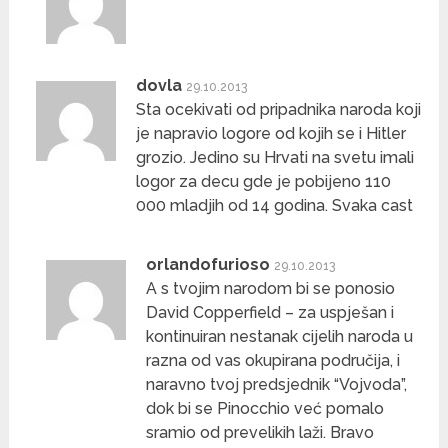
dovla
29.10.2013
Sta ocekivati od pripadnika naroda koji
je napravio logore od kojih se i Hitler
grozio. Jedino su Hrvati na svetu imali
logor za decu gde je pobijeno 110
000 mladjih od 14 godina. Svaka cast
orlandofurioso
29.10.2013
A s tvojim narodom bi se ponosio
David Copperfield – za uspješan i
kontinuiran nestanak cijelih naroda u
razna od vas okupirana područija, i
naravno tvoj predsjednik “Vojvoda”,
dok bi se Pinocchio već pomalo
sramio od prevelikih laži. Bravo