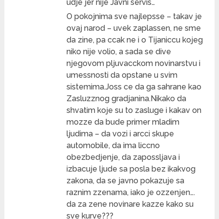
udje jer nije Javni servis…
O pokojnima sve najlepsse – takav je
ovaj narod – uvek zaplassen, ne sme
da zine, pa ccak ne i o Tijaniccu kojeg
niko nije volio, a sada se dive
njegovom pljuvacckom novinarstvu i
umessnosti da opstane u svim
sistemima.Joss ce da ga sahrane kao
Zasluzznog gradjanina.Nikako da
shvatim koje su to zasluge i kakav on
mozze da bude primer mladim
ljudima – da vozi i arcci skupe
automobile, da ima liccno
obezbedjenje, da zapossljava i
izbacuje ljude sa posla bez ikakvog
zakona, da se javno pokazuje sa
raznim zzenama, iako je ozzenjen….
da za zene novinare kazze kako su
sve kurve???