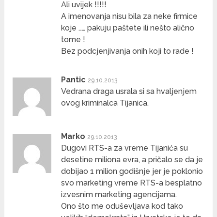
Ali uvijek !!!!!
A imenovanja nisu bila za neke firmice
koje …… pakuju paštete ili nešto alično
tome !
Bez podcjenjivanja onih koji to rade !
Pantic
29.10.2013
Vedrana draga usrala si sa hvaljenjem
ovog kriminalca Tijanica.
Marko
29.10.2013
Dugovi RTS-a za vreme Tijanića su
desetine miliona evra, a pričalo se da je
dobijao 1 milion godišnje jer je poklonio
svo marketing vreme RTS-a besplatno
izvesnim marketing agencijama.
Ono što me oduševljava kod tako