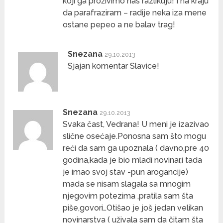
koji ga proživimo nas razlikuju! I na kraju
da parafraziram – radije neka iza mene
ostane pepeo a ne balav trag!
Snezana
29.10.2013
Sjajan komentar Slavice!
Snezana
29.10.2013
Svaka čast, Vedrana! U meni je izazivao
slične osećaje.Ponosna sam što mogu
reći da sam ga upoznala ( davno,pre 40
godina,kada je bio mladi novinar,i tada
je imao svoj stav -pun arogancije)
mada se nisam slagala sa mnogim
njegovim potezima ,pratila sam šta
piše,govori…Otišao je još jedan velikan
novinarstva ( uživala sam da čitam šta