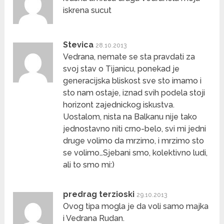
iskrena sucut
Stevica
28.10.2013
Vedrana, nemate se sta pravdati za
svoj stav o Tijanicu, ponekad je
generacijska bliskost sve sto imamo i
sto nam ostaje, iznad svih podela stoji
horizont zajednickog iskustva.
Uostalom, nista na Balkanu nije tako
jednostavno niti crno-belo, svi mi jedni
druge volimo da mrzimo, i mrzimo sto
se volimo…Sjebani smo, kolektivno ludi,
ali to smo mi:)
predrag terzioski
29.10.2013
Ovog tipa mogla je da voli samo majka
i Vedrana Rudan.