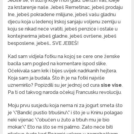
Jebite se, vi sužnji koje mori glad. Benzin vaš, ideje
za krstarenje naše. Jebeš Remetinac, jebeš prodaju
Ine, jebeš pokradene milijune, jebeš vašu gladnu
djecu koja u ledenoj Irskoj sanjaju voljenu zemlju u
koju se nikad neće vratiti, jebeš penziće i ostale u
kontejnerima jebeš gladne, jebeš ovršene, jebeš
besposlene, jebeš… SVE JEBEŠ!
Kad sam vidjela fotku na kojoj se cere one ženske
bacila sam pogled na komentare ispod slike.
Očekivala sam krik i bijes uvijek nadrkanih hejtera.
Koja sam ja budala. Što ih je na fotki najviše
uznemirilo? Popizdili su jer jednoj od cura
sise vise
.
Pa ti od takvog naroda očekuj Francusku revoluciju.
Moju prvu susjedu koja nema ni za jogurt smeta što
je \”Bandić pustio trbušinu\” i što je u Kninu polagao
neki vijenac \”obučen u žuto a trbuh mu je bio
mokar.\” Eto na što se mi palimo. Zato neće biti