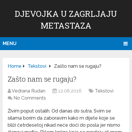
DJEVOJKA U ZAGRLJAJU
METASTAZA
MENU
Home
Tekstovi
Zašto nam se rugaju?
Zašto nam se rugaju?
Vedrana Rudan
12.08.2016
Tekstovi
No Comments
Živim poput ostalih. Od danas do sutra. Svim se
silama borim da zaboravim kako m dijete koje se
bliži četrdesetoj nikad neće doći do posla jer nismo