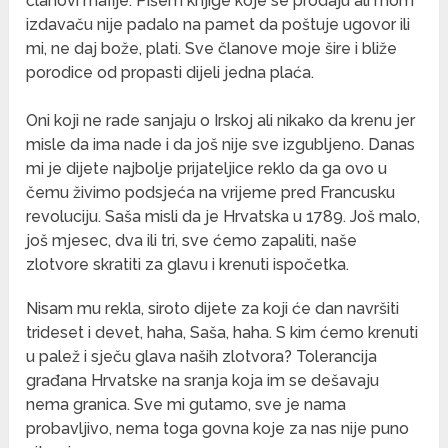
članovi mafije. Pišem knjige koje se prodaju ali mom
izdavaču nije padalo na pamet da poštuje ugovor ili
mi, ne daj bože, plati. Sve članove moje šire i bliže
porodice od propasti dijeli jedna plaća.
Oni koji ne rade sanjaju o Irskoj ali nikako da krenu jer
misle da ima nade i da još nije sve izgubljeno. Danas
mi je dijete najbolje prijateljice reklo da ga ovo u
čemu živimo podsjeća na vrijeme pred Francusku
revoluciju. Saša misli da je Hrvatska u 1789. Još malo,
još mjesec, dva ili tri, sve ćemo zapaliti, naše
zlotvore skratiti za glavu i krenuti ispočetka.
Nisam mu rekla, siroto dijete za koji će dan navršiti
trideset i devet, haha, Saša, haha. S kim ćemo krenuti
u palež i sječu glava naših zlotvora? Tolerancija
građana Hrvatske na sranja koja im se dešavaju
nema granica. Sve mi gutamo, sve je nama
probavljivo, nema toga govna koje za nas nije puno