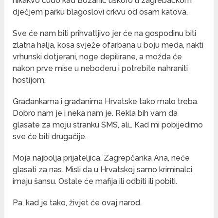
nikakvo čudo kad Bozanić uskoro u zagrebačkom
dječjem parku blagoslovi crkvu od osam katova.
Sve će nam biti prihvatljivo jer će na gospodinu biti
zlatna halja, kosa svježe ofarbana u boju meda, nakti
vrhunski dotjerani, noge depilirane, a možda će
nakon prve mise u neboderu i potrebite nahraniti
hostijom.
Građankama i građanima Hrvatske tako malo treba.
Dobro nam je i neka nam je. Rekla bih vam da
glasate za moju stranku SMS, ali… Kad mi pobijedimo
sve će biti drugačije.
Moja najbolja prijateljica, Zagrepčanka Ana, neće
glasati za nas. Misli da u Hrvatskoj samo kriminalci
imaju šansu. Ostale će mafija ili odbiti ili pobiti.
Pa, kad je tako, živjet će ovaj narod.