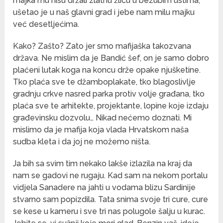
majka mu nisu držali zlatnu žlicu u bezubim ustima,
ušetao je u naš glavni grad i jebe nam milu majku
već desetljećima.
Kako? Zašto? Zato jer smo mafijaška takozvana
država. Ne mislim da je Bandić šef, on je samo dobro
plaćeni lutak koga na koncu drže opake njušketine.
Tko plaća sve te džamboplakate, tko blagoslivlje
gradnju crkve nasred parka protiv volje građana, tko
plaća sve te arhitekte, projektante, lopine koje izdaju
građevinsku dozvolu… Nikad nećemo doznati. Mi
mislimo da je mafija koja vlada Hrvatskom naša
sudba kleta i da joj ne možemo ništa.
Ja bih sa svim tim nekako lakše izlazila na kraj da
nam se gadovi ne rugaju. Kad sam na nekom portalu
vidjela Sanadere na jahti u vodama blizu Sardinije
stvarno sam popizdila. Tata snima svoje tri cure, cure
se kese u kameru i sve tri nas polugole šalju u kurac.