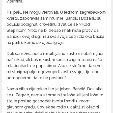
vitamina.
Pa ipak… Ne mogu vjerovati. U jednom zagrebačkom
kvartu, zaboravila sam mu ime, Bandić i Bozanić su
odlučili podignuti crkvetinu, zvat će se \”Kod
Stepinca\”. Nitko ne bi trebao imati ništa protiv da
Bandić i ovaj drugi nisu sva svoja četiri zla oka bacila
na park u kome se djeca igraju.
Dok sam živa neće mi biti jasno zašto mi obični ljudi
baš nikad, ali baš
nikad
, ni kad su u igri interesi naše
mladunčadi, ne popizdimo. Ako se složimo da smo
mi stariji napaljeni govnojedi zašto svojoj djeci ne
pomognemo da to ne postanu?
Nama nitko nije rekao tko je jebeni Bandić. Doklatio
se u Zagreb, nema u tome ništa loše, ali jest loše to
što je postao gospodar života i smrti u mom
glavnom gradu. Čovjek se rodio u čatrlji, ni otac ni