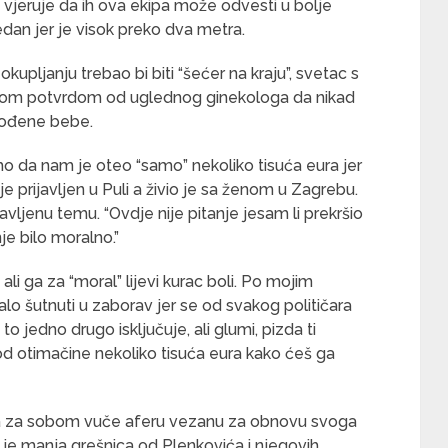
o vjeruje da ih ova ekipa može odvesti u bolje
jedan jer je visok preko dva metra.
pljanju trebao bi biti “šećer na kraju”, svetac s
škom potvrdom od uglednog ginekologa da nikad
 rođene bebe.
mo da nam je oteo “samo” nekoliko tisuća eura jer
e prijavljen u Puli a živio je sa ženom u Zagrebu.
vljenu temu. “Ovdje nije pitanje jesam li prekršio
je bilo moralno.”
ali ga za “moral” lijevi kurac boli. Po mojim
balo šutnuti u zaborav jer se od svakog političara
o jedno drugo isključuje, ali glumi, pizda ti
d otimačine nekoliko tisuća eura kako ćeš ga
ja za sobom vuče aferu vezanu za obnovu svoga
 je manja grešnica od Plenkovića i njegovih