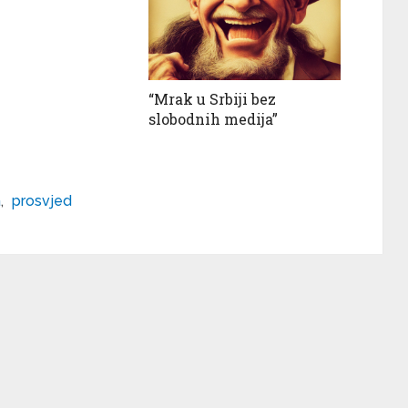
“Mrak u Srbiji bez
slobodnih medija”
a
,
prosvjed