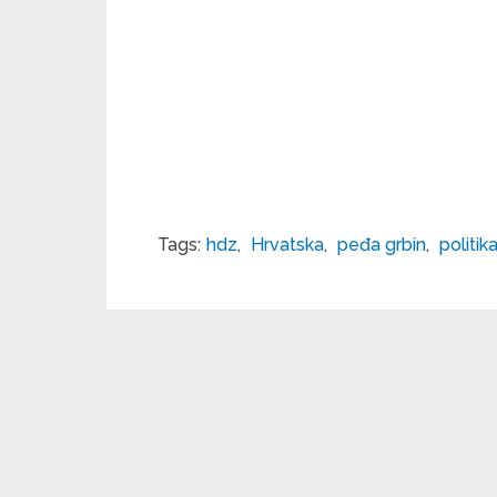
Tags:
hdz
,
Hrvatska
,
peđa grbin
,
politik