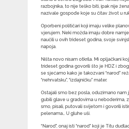
razbojnika, to nije teško biti, ipak nije že
nazivale gospođe koje su čitav život u 
Oporbeni političari koji imaju velike plano
vjerujem. Neki možda imaju dobre namjere 
naučili u ovih trideset godina, svoje svinj
napoja.
Ništa novo nisam otkrila. Mi opljačkani k
trideset godina govorili što je HDZ i zbog 
se sjećamo kako je takozvani “narod” reža
“nehrvatsku”, “izdajničku” mater.
Ostajali smo bez posla, oduzimano nam j
gubili glave u gradovima u neboderima, zato j
smo, pisali, putovali svijetom i govorili is
pelenama… U gluhe uši.
“Narod”, onaj isti “narod” koji je Titu du