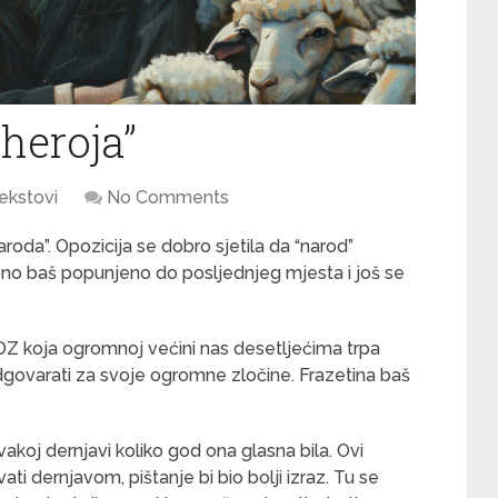
heroja”
ekstovi
No Comments
oda”. Opozicija se dobro sjetila da “narod”
ono baš popunjeno do posljednjeg mjesta i još se
HDZ koja ogromnoj većini nas desetljećima trpa
 odgovarati za svoje ogromne zločine. Frazetina baš
oj dernjavi koliko god ona glasna bila. Ovi
ti dernjavom, pištanje bi bio bolji izraz. Tu se