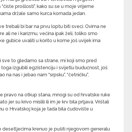
na “čiste prošlosti”, kako su se u moje vrijeme
rukama držale samo kurca komada jedan.
ve trebali bi bar na prvu loptu biti sveci. Ovima ne
ali ne i karizmu, većina ipak želi, toliko smo
ske gubice uvaliti u korito u kome još uvijek ima
oji sve to gledamo sa strane, mi koji smo pred
toga izgubili egzistenciju i svijetlu budućnost, još
o na nas i jebao nam “srpsku”, “četničku”,
e pravo na otkup stana, mnogi su od hrvatske ruke
er su krivo mislili ili im je krv bila prljava. Vrištali
tinu o Hrvatskoj koja je tada bila čudovište u
dlao desetljećima krenuo je pušiti njegovom generalu