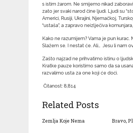
s istim žarom. Ne smijemo nikad zaboravi
zato jer svaki narod čine ljudi. Ljudi su 
Americi, Rusiji, Ukrajini, Njemačkoj, Tursko
“ustaša”, a zapravo neizlječiva komunjar
Kako ne razumijem? Vama je pun kurac. Mo
Slažem se. I nestat će. Ali… Jesu li nam o
Zašto najzad ne prihvatimo istinu o ljudsk
Kratke pauze koristimo samo da sa usana
razvalimo usta za one koji će doći.
Čitanost:
8,814
Related Posts
Zemlja Koje Nema
Bravo, Pl