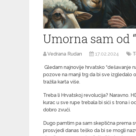
Umorna sam od “
Vedrana Rudan
17.02.2024
T
Gledam najnovije hrvatsko “dešavanje nar
pozove na manji trg da bi sve izgledalo 
tražila karta više.
Treba li Hrvatskoj revolucija? Naravno. 
kurac u sve rupe trebala bi sići s trona i
dobro zvuči.
Dugo pamtim pa sam skeptična prema svak
prosvjedi danas teško da bi se mogli nazva