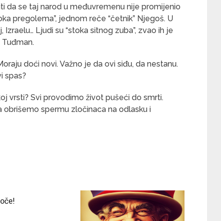
ti da se taj narod u međuvremenu nije promijenio
“stoka pregolema”, jednom reče “četnik” Njegoš. U
j, Izraelu… Ljudi su “stoka sitnog zuba”, zvao ih je
a, Tuđman.
raju doći novi. Važno je da ovi siđu, da nestanu.
vi spas?
oj vrsti? Svi provodimo život pušeći do smrti.
 obrišemo spermu zločinaca na odlasku i
oče!