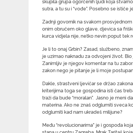
skupila grupa ogorčenih ljudi koja stvarn
sutra, a tu su i “vođe”. Posebno se ističe 
Zadnji govornik na svakom prosvjednom oku
onim obručem oko glave, djevica sa fri
kurca vidjela nije, netko nevin poput tek
Je li to onaj Grbin? Zasad, službeno, zna
je uzimao naknadu za odvojeni život. Bio j
Zanimljiv je njegov komentar na tu zabora
zakon nego je pitanje je li moje postupan
Dakle, strastveni ljevičar se držao zakona 
kriterijima toga se gospodina isti čas tre
traži da bude “moralan”. Jasno je meni da t
materina. Ako ne znaš odglumiti sveca ko
odglumiti kad nam ukradeš milijune?
Među “revolucionarima” je i gospođa ko
stana u centru Zagreba. Mrak Taritaš koja