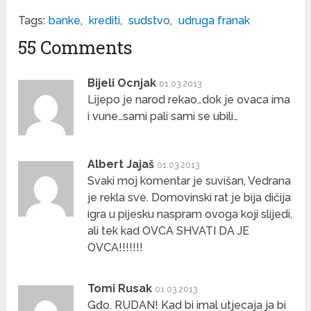
Tags:
banke
,
krediti
,
sudstvo
,
udruga franak
55 Comments
Bijeli Ocnjak
01.03.2013
Lijepo je narod rekao…dok je ovaca ima
i vune…sami pali sami se ubili…
Albert Jajaš
01.03.2013
Svaki moj komentar je suvišan, Vedrana
je rekla sve. Domovinski rat je bija dičija
igra u pijesku naspram ovoga koji slijedi,
ali tek kad OVCA SHVATI DA JE
OVCA!!!!!!!
Tomi Rusak
01.03.2013
Gđo. RUDAN! Kad bi imal utjecaja ja bi