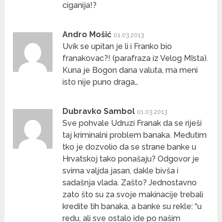
ciganija!?
Andro Mošić
01.03.2013
Uvik se upitan je li i Franko bio
franakovac?! (parafraza iz Velog MIsta).
Kuna je Bogon dana valuta, ma meni
isto nije puno draga…
Dubravko Sambol
01.03.2013
Sve pohvale Udruzi Franak da se riješi
taj kriminalni problem banaka. Međutim
tko je dozvolio da se strane banke u
Hrvatskoj tako ponašaju? Odgovor je
svima valjda jasan, dakle bivša i
sadašnja vlada. Zašto? Jednostavno
zato što su za svoje makinacije trebali
kredite tih banaka, a banke su rekle: “u
redu, ali sve ostalo ide po našim