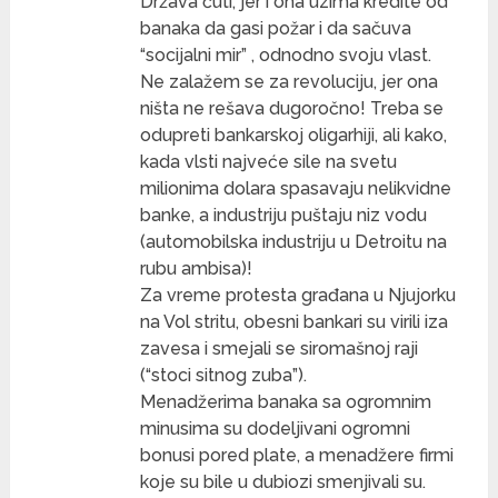
Država ćuti, jer i ona uzima kredite od
banaka da gasi požar i da sačuva
“socijalni mir” , odnodno svoju vlast.
Ne zalažem se za revoluciju, jer ona
ništa ne rešava dugoročno! Treba se
odupreti bankarskoj oligarhiji, ali kako,
kada vlsti najveće sile na svetu
milionima dolara spasavaju nelikvidne
banke, a industriju puštaju niz vodu
(automobilska industriju u Detroitu na
rubu ambisa)!
Za vreme protesta građana u Njujorku
na Vol stritu, obesni bankari su virili iza
zavesa i smejali se siromašnoj raji
(“stoci sitnog zuba”).
Menadžerima banaka sa ogromnim
minusima su dodeljivani ogromni
bonusi pored plate, a menadžere firmi
koje su bile u dubiozi smenjivali su.