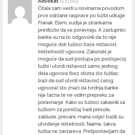
Advokat
01.03.2013
Čitala sam vesti u novinama povodom
prve održane rasprave po tužbi udruge
Franak. Elem, sudija je strankama
predložio da se poravnaju. A zastupnici
banke su na to odgovorili da to nije
moguće dok tužioci traže ništavost
(ništetnosti) ugovora. Zakonski je
moguće da sud postupa po postojećoj
tužbi i utvrdi ništavost samo jednog
dela ugovora (bez obzira što tužilac
traži da sud utvrdi ništavost celog
ugovora) što znači da tvrdnja banke
nije tačna te ne vidim prepreku za
poravnanje. Kako su tužioci zakasnili sa
tužbom za poništaj (radi prinude,
zablude, prevare, mana volje) tražili su
utvrđenje ništetnosti. Naime, takva
tužba ne zastareva. Pretpostavljam da