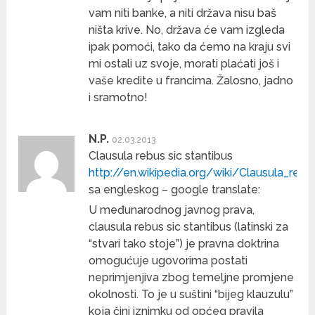
vam niti banke, a niti država nisu baš
ništa krive. No, država će vam izgleda
ipak pomoći, tako da ćemo na kraju svi
mi ostali uz svoje, morati plaćati još i
vaše kredite u francima. Žalosno, jadno
i sramotno!
N.P.
02.03.2013
Clausula rebus sic stantibus
http://en.wikipedia.org/wiki/Clausula_rebu
sa engleskog – google translate:
U međunarodnog javnog prava,
clausula rebus sic stantibus (latinski za
“stvari tako stoje”) je pravna doktrina
omogućuje ugovorima postati
neprimjenjiva zbog temeljne promjene
okolnosti. To je u suštini “bijeg klauzulu”
koja čini iznimku od općeg pravila