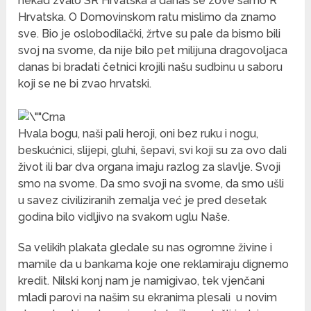
nekad zvalo SR Hrvatska a danas se zove samo R
Hrvatska. O Domovinskom ratu mislimo da znamo
sve. Bio je oslobodilački, žrtve su pale da bismo bili
svoj na svome, da nije bilo pet milijuna dragovoljaca
danas bi bradati četnici krojili našu sudbinu u saboru
koji se ne bi zvao hrvatski.
Hvala bogu, naši pali heroji, oni bez ruku i nogu,
beskućnici, slijepi, gluhi, šepavi, svi koji su za ovo dali
život ili bar dva organa imaju razlog za slavlje. Svoji
smo na svome. Da smo svoji na svome, da smo ušli
u savez civiliziranih zemalja već je pred desetak
godina bilo vidljivo na svakom uglu Naše.
Sa velikih plakata gledale su nas ogromne živine i
mamile da u bankama koje one reklamiraju dignemo
kredit. Nilski konj nam je namigivao, tek vjenčani
mladi parovi na našim su ekranima plesali u novim