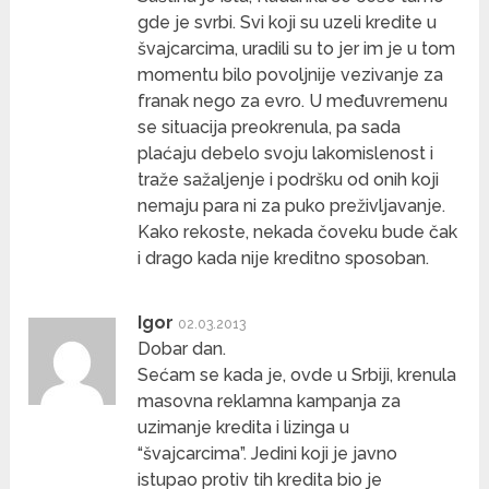
gde je svrbi. Svi koji su uzeli kredite u
švajcarcima, uradili su to jer im je u tom
momentu bilo povoljnije vezivanje za
franak nego za evro. U međuvremenu
se situacija preokrenula, pa sada
plaćaju debelo svoju lakomislenost i
traže sažaljenje i podršku od onih koji
nemaju para ni za puko preživljavanje.
Kako rekoste, nekada čoveku bude čak
i drago kada nije kreditno sposoban.
Igor
02.03.2013
Dobar dan.
Sećam se kada je, ovde u Srbiji, krenula
masovna reklamna kampanja za
uzimanje kredita i lizinga u
“švajcarcima”. Jedini koji je javno
istupao protiv tih kredita bio je