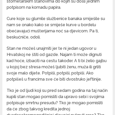
stometarskim stanovima do kojih su došli jednim
potpisom na komadu papira.
Cure koje su glumile službenice banaka smiješile su
nam se onako kako se smiješe kurve u bordelu
obećavajući mušterijama noć sa djevicom. Pa ti,
beskućniče, odoli.
Stan ne možeš unajmiti jer te ni jedan ugovor u
Hrvatskoj ne štiti od gazde. Najam ti može dignuti
kad hoće, izbaciti na cestu također. A ti bi želio gajbu
u kojoj bez stresa možeš ljubiti ženu, muža ili grliti
svoje malo dijete. Potpiši, potpiši, potpiši. Ako
potpišeš u francima sve će biti dvostruko jeftinije.
Tko je od ljudi koji su pred sedam godina na taj način
kupili stan mogao pomisliti da upravo sebi i svojima
potpisuje smrtnu presudu? Tko je mogao pomisliti
da će zbog takvog kredita jednoj