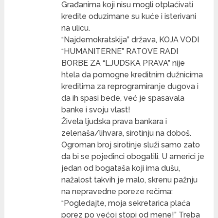
Građanima koji nisu mogli otplaćivati
kredite oduzimane su kuće i isterivani
na ulicu.
“Najdemokratskija” država, KOJA VODI
“HUMANITERNE” RATOVE RADI
BORBE ZA “LJUDSKA PRAVA” nije
htela da pomogne kreditnim dužnicima
kreditima za reprogramiranje dugova i
da ih spasi bede, već je spasavala
banke i svoju vlast!
Živela ljudska prava bankara i
zelenaša/lihvara, sirotinju na doboš.
Ogroman broj sirotinje služi samo zato
da bi se pojedinci obogatili. U americi je
jedan od bogataša koji ima dušu,
nažalost takvih je malo, skrenu pažnju
na nepravedne poreze rečima:
“Pogledajte, moja sekretarica plaća
porez po većoj stopi od mene!” Treba