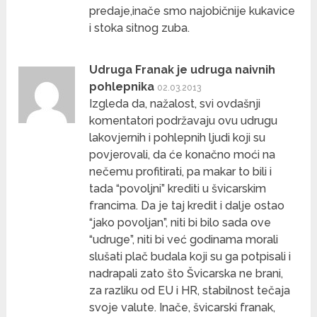
predaje,inače smo najobičnije kukavice
i stoka sitnog zuba.
Udruga Franak je udruga naivnih
pohlepnika
02.03.2013
Izgleda da, nažalost, svi ovdašnji
komentatori podržavaju ovu udrugu
lakovjernih i pohlepnih ljudi koji su
povjerovali, da će konačno moći na
nečemu profitirati, pa makar to bili i
tada “povoljni” krediti u švicarskim
francima. Da je taj kredit i dalje ostao
“jako povoljan”, niti bi bilo sada ove
“udruge”, niti bi već godinama morali
slušati plač budala koji su ga potpisali i
nadrapali zato što Švicarska ne brani,
za razliku od EU i HR, stabilnost tečaja
svoje valute. Inače, švicarski franak,