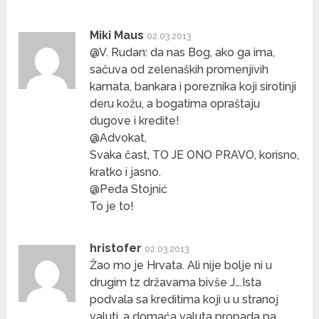
Miki Maus
02.03.2013
@V. Rudan: da nas Bog, ako ga ima,
sačuva od zelenaških promenjivih
kamata, bankara i poreznika koji sirotinji
deru kožu, a bogatima opraštaju
dugove i kredite!
@Advokat,
Svaka čast, TO JE ONO PRAVO, korisno,
kratko i jasno.
@Peđa Stojnić
To je to!
hristofer
02.03.2013
Žao mo je Hrvata. Ali nije bolje ni u
drugim tz državama bivše J….Ista
podvala sa kreditima koji u u stranoj
valuti, a domaća valuta propada pa