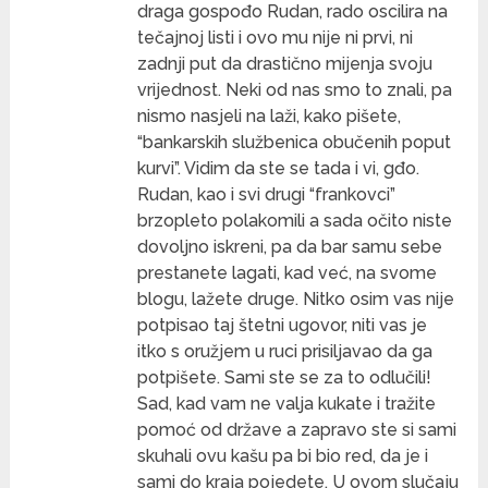
draga gospođo Rudan, rado oscilira na
tečajnoj listi i ovo mu nije ni prvi, ni
zadnji put da drastično mijenja svoju
vrijednost. Neki od nas smo to znali, pa
nismo nasjeli na laži, kako pišete,
“bankarskih službenica obučenih poput
kurvi”. Vidim da ste se tada i vi, gđo.
Rudan, kao i svi drugi “frankovci”
brzopleto polakomili a sada očito niste
dovoljno iskreni, pa da bar samu sebe
prestanete lagati, kad već, na svome
blogu, lažete druge. Nitko osim vas nije
potpisao taj štetni ugovor, niti vas je
itko s oružjem u ruci prisiljavao da ga
potpišete. Sami ste se za to odlučili!
Sad, kad vam ne valja kukate i tražite
pomoć od države a zapravo ste si sami
skuhali ovu kašu pa bi bio red, da je i
sami do kraja pojedete. U ovom slučaju