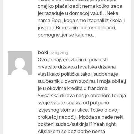
onaj ko plaća kredit nema koliko treba
jer razađuje u domaćoj valuti……Neka
nama Bog , koga smo izagnali iz škola, i
još pod Bronzanim idolom odbacili,
pomogne…jer se kajemo..
boki
02.03.2013
Ovo je najveći zločin u povijesti
hrvatske države,a hrvatska državna
vlast,kako politička,tako i sudbena,je
suučesnik u ovom zločinu. I moja obitelj
je u okovima kredita u francima.
Švicarska država nas je obranom tečaja
svoje valute spasila od potpuno
izvjesnog sloma i ulice. Toliko o ovoj
prokletoj nedođiji. Možda se nađe neki
pošteni sudac/sutkinja!? Yeah right.
Ali,slažem se,bez borbe nema