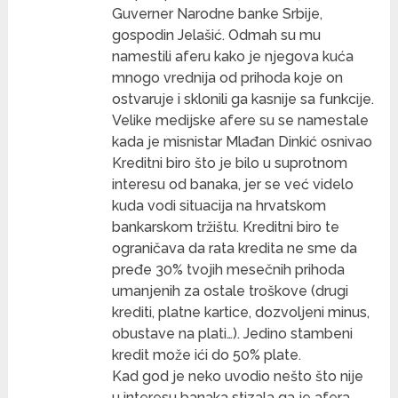
Guverner Narodne banke Srbije,
gospodin Jelašić. Odmah su mu
namestili aferu kako je njegova kuća
mnogo vrednija od prihoda koje on
ostvaruje i sklonili ga kasnije sa funkcije.
Velike medijske afere su se namestale
kada je misnistar Mlađan Dinkić osnivao
Kreditni biro što je bilo u suprotnom
interesu od banaka, jer se već videlo
kuda vodi situacija na hrvatskom
bankarskom tržištu. Kreditni biro te
ograničava da rata kredita ne sme da
pređe 30% tvojih mesečnih prihoda
umanjenih za ostale troškove (drugi
krediti, platne kartice, dozvoljeni minus,
obustave na plati…). Jedino stambeni
kredit može ići do 50% plate.
Kad god je neko uvodio nešto što nije
u interesu banaka stizala ga je afera,