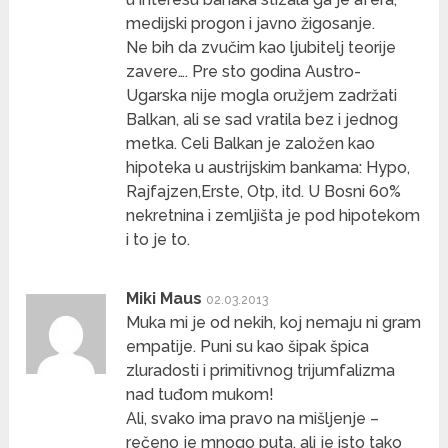
medijski progon i javno žigosanje.
Ne bih da zvučim kao ljubitelj teorije
zavere…. Pre sto godina Austro-
Ugarska nije mogla oružjem zadržati
Balkan, ali se sad vratila bez i jednog
metka. Celi Balkan je založen kao
hipoteka u austrijskim bankama: Hypo,
Rajfajzen,Erste, Otp, itd. U Bosni 60%
nekretnina i zemljišta je pod hipotekom
i to je to.
Miki Maus
02.03.2013
Muka mi je od nekih, koj nemaju ni gram
empatije. Puni su kao šipak špica
zluradosti i primitivnog trijumfalizma
nad tuđom mukom!
Ali, svako ima pravo na mišljenje –
rečeno je mnogo puta, ali je isto tako