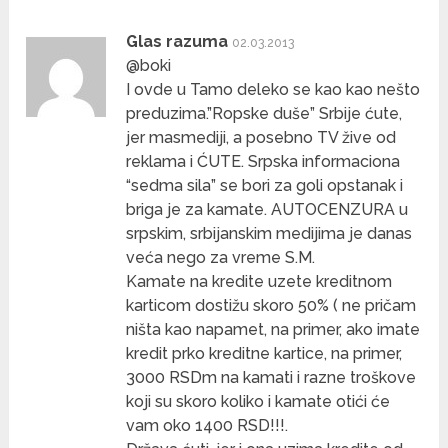
Glas razuma
02.03.2013
@boki
I ovde u Tamo deleko se kao kao nešto
preduzima.”Ropske duše” Srbije ćute,
jer masmediji, a posebno TV žive od
reklama i ĆUTE. Srpska informaciona
“sedma sila” se bori za goli opstanak i
briga je za kamate. AUTOCENZURA u
srpskim, srbijanskim medijima je danas
veća nego za vreme S.M.
Kamate na kredite uzete kreditnom
karticom dostižu skoro 50% ( ne pričam
ništa kao napamet, na primer, ako imate
kredit prko kreditne kartice, na primer,
3000 RSDm na kamati i razne troškove
koji su skoro koliko i kamate otići će
vam oko 1400 RSD!!!.