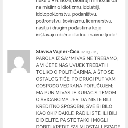
neke u RH. Bože, blokiraj mi mozak da
ne mislim o idiotizmu, idolatriji,
idolopoklonstvu, podaništvu,
poltronstvu, šovinizmu, licemerstvu,
nasilju i drugim pođastima koje
iništavaju obične i ladne i naivne ljude!
Slaviša Vajner-Čiča
02.03.2013
PAROLA IZ SA: “MI VAS NE TREBAMO,
A VI ĆETE NAS UVIJEK TREBATI !
TOLIKO O POLITIČARIMA. A ŠTO SE
OSTALOG TIČE, PO DRUGI PUT VAM
GOSPOĐO VEDRANA PORUČUJEM:
MA PUN MI VAS JE KURAC S TEMOM
O ŠVICARCIMA. JER, DA NISTE BILI
KREDITNO SPOSOBNI, SVE BI BILO
KAO OK!? DAKLE, RADILI STE, ILI BILI
DIO ELITE, PA STE TAKO I MOGLI
DOBITI KREDIT. SVI MI OSTALI, ISPADE