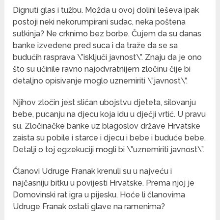
Dignuti glas i tužbu. Možda u ovoj dolini leševa ipak
postoji neki nekorumpirani sudac, neka poštena
sutkinja? Ne crknimo bez borbe. Čujem da su danas
banke izvedene pred suca i da traže da se sa
budućih rasprava \”isključi javnost\”. Znaju da je ono
što su učinile ravno najodvratnijem zločinu čije bi
detaljno opisivanje moglo uznemiriti \”javnost\”.
Njihov zločin jest sličan ubojstvu djeteta, silovanju
bebe, pucanju na djecu koja idu u dječji vrtić. U pravu
su. Zločinačke banke uz blagoslov države Hrvatske
zaista su pobile i starce i djecu i bebe i buduće bebe.
Detalji o toj egzekuciji mogli bi \”uznemiriti javnost\”.
Članovi Udruge Franak krenuli su u najveću i
najčasniju bitku u povijesti Hrvatske. Prema njoj je
Domovinski rat igra u pijesku. Hoće li članovima
Udruge Franak ostati glave na ramenima?