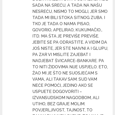
SADA NA SREĆU, A TADA NA NAŠU
NESREĆU, NISMO TO MOGLI, JER SMO
TADA MI BILI STOKA SITNOG ZUBA. I
TKO JE TADA O NAMA PISAO,
GOVORIO, APELIRAO, KUKUMAČIO…
ITD. MA ŠTA JE PREVIŠE PREVIŠE.
JEBITE SE PA ODRASTITE. A VIDIM DA
JOŠ NISTE, JER STE NAIVNI A I GLUPU,
PA ZAR VI MISLITE ZAJEBAT I
NADJEBAT ŠVICARCE-BANKARE. PA
TO NITI ŽIDOVIMA NIJE USPJELO. ETO,
ŽAO MI JE ŠTO NE SUOSJEĆAM S
VAMA, ALI TAKAV SAM. SUD VAM
NEĆE POMOĆI, JEDINO AKO SE
USPIJETE DOGOVORITI –
IZVANSUDSKOM NAGODBOM, ALI
UTIHO, BEZ GRAJE MOLIM.
POVJERLJIVOST, TAJNOST, TO