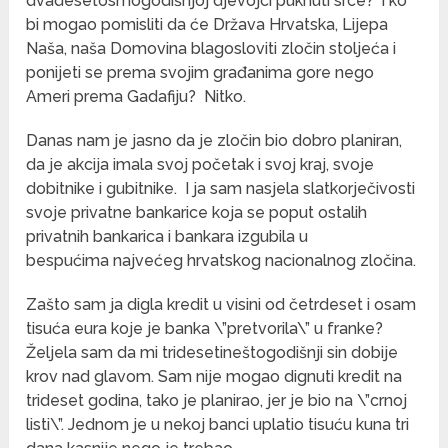
dvadesetosmogodišnjoj djevojci puknuti srce? Tko
bi mogao pomisliti da će Država Hrvatska, Lijepa
Naša, naša Domovina blagosloviti zločin stoljeća i
ponijeti se prema svojim građanima gore nego
Ameri prema Gadafiju? Nitko.
Danas nam je jasno da je zločin bio dobro planiran,
da je akcija imala svoj početak i svoj kraj, svoje
dobitnike i gubitnike. I ja sam nasjela slatkorječivosti
svoje privatne bankarice koja se poput ostalih
privatnih bankarica i bankara izgubila u
bespućima najvećeg hrvatskog nacionalnog zločina.
Zašto sam ja digla kredit u visini od četrdeset i osam
tisuća eura koje je banka \”pretvorila\” u franke?
Željela sam da mi tridesetineštogodišnji sin dobije
krov nad glavom. Sam nije mogao dignuti kredit na
trideset godina, tako je planirao, jer je bio na \”crnoj
listi\”. Jednom je u nekoj banci uplatio tisuću kuna tri