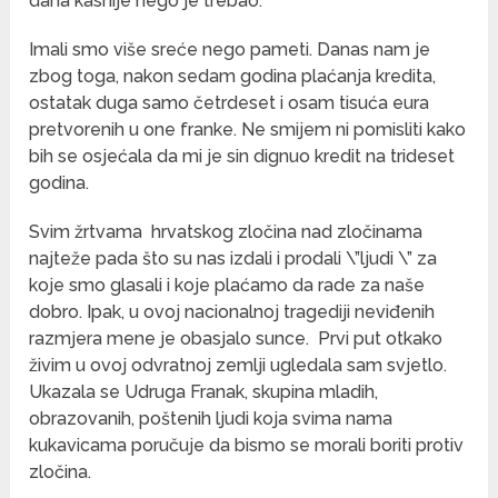
dana kasnije nego je trebao.
Imali smo više sreće nego pameti. Danas nam je
zbog toga, nakon sedam godina plaćanja kredita,
ostatak duga samo četrdeset i osam tisuća eura
pretvorenih u one franke. Ne smijem ni pomisliti kako
bih se osjećala da mi je sin dignuo kredit na trideset
godina.
Svim žrtvama hrvatskog zločina nad zločinama
najteže pada što su nas izdali i prodali \”ljudi \” za
koje smo glasali i koje plaćamo da rade za naše
dobro. Ipak, u ovoj nacionalnoj tragediji neviđenih
razmjera mene je obasjalo sunce. Prvi put otkako
živim u ovoj odvratnoj zemlji ugledala sam svjetlo.
Ukazala se Udruga Franak, skupina mladih,
obrazovanih, poštenih ljudi koja svima nama
kukavicama poručuje da bismo se morali boriti protiv
zločina.