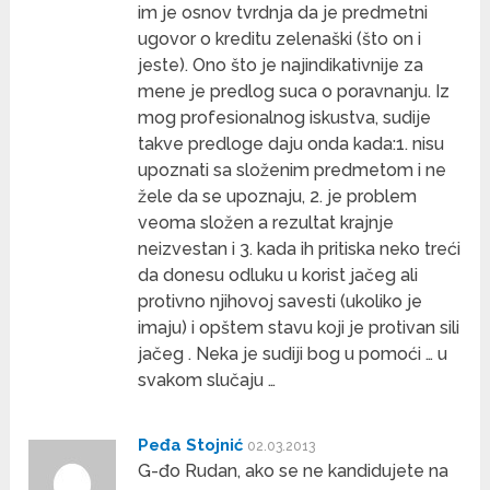
im je osnov tvrdnja da je predmetni
ugovor o kreditu zelenaški (što on i
jeste). Ono što je najindikativnije za
mene je predlog suca o poravnanju. Iz
mog profesionalnog iskustva, sudije
takve predloge daju onda kada:1. nisu
upoznati sa složenim predmetom i ne
žele da se upoznaju, 2. je problem
veoma složen a rezultat krajnje
neizvestan i 3. kada ih pritiska neko treći
da donesu odluku u korist jačeg ali
protivno njihovoj savesti (ukoliko je
imaju) i opštem stavu koji je protivan sili
jačeg . Neka je sudiji bog u pomoći … u
svakom slučaju …
Peđa Stojnić
02.03.2013
G-đo Rudan, ako se ne kandidujete na