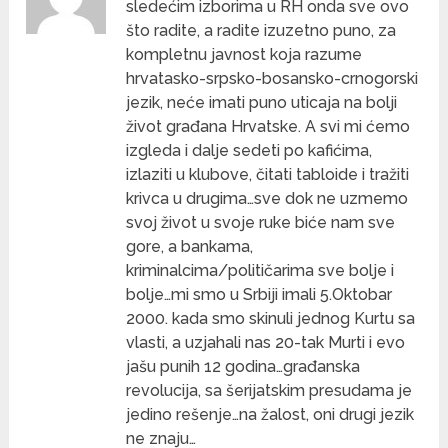
sledećim izborima u RH onda sve ovo
što radite, a radite izuzetno puno, za
kompletnu javnost koja razume
hrvatasko-srpsko-bosansko-crnogorski
jezik, neće imati puno uticaja na bolji
život građana Hrvatske. A svi mi ćemo
izgleda i dalje sedeti po kafićima,
izlaziti u klubove, čitati tabloide i tražiti
krivca u drugima…sve dok ne uzmemo
svoj život u svoje ruke biće nam sve
gore, a bankama,
kriminalcima/političarima sve bolje i
bolje…mi smo u Srbiji imali 5.Oktobar
2000. kada smo skinuli jednog Kurtu sa
vlasti, a uzjahali nas 20-tak Murti i evo
jašu punih 12 godina…građanska
revolucija, sa šerijatskim presudama je
jedino rešenje…na žalost, oni drugi jezik
ne znaju…