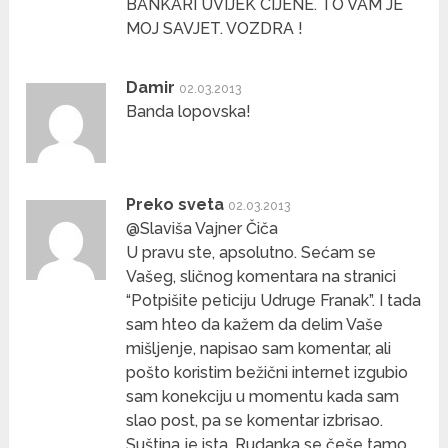
BANKARI UVIJEK CIJENE. TO VAM JE
MOJ SAVJET. VOZDRA !
Damir
02.03.2013
Banda lopovska!
Preko sveta
02.03.2013
@Slaviša Vajner Čiča
U pravu ste, apsolutno. Sećam se
Vašeg, sličnog komentara na stranici
“Potpišite peticiju Udruge Franak”. I tada
sam hteo da kažem da delim Vaše
mišljenje, napisao sam komentar, ali
pošto koristim bežični internet izgubio
sam konekciju u momentu kada sam
slao post, pa se komentar izbrisao.
Suština je ista, Rudanka se češe tamo