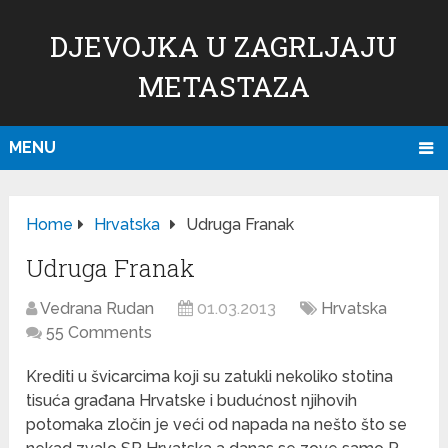
DJEVOJKA U ZAGRLJAJU
METASTAZA
MENU
Home
Hrvatska
Udruga Franak
Udruga Franak
Vedrana Rudan
01.03.2013
Hrvatska
55 Comments
Krediti u švicarcima koji su zatukli nekoliko stotina
tisuća građana Hrvatske i budućnost njihovih
potomaka zločin je veći od napada na nešto što se