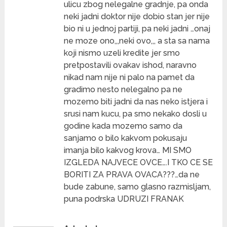
ulicu zbog nelegalne gradnje, pa onda
neki jadni doktor nije dobio stan jer nije
bio ni u jednoj partiji, pa neki jadni …onaj
ne moze ono,,,neki ovo,,, a sta sa nama
koji nismo uzeli kredite jer smo
pretpostavili ovakav ishod, naravno
nikad nam nije ni palo na pamet da
gradimo nesto nelegalno pa ne
mozemo biti jadni da nas neko istjera i
srusi nam kucu, pa smo nekako dosli u
godine kada mozemo samo da
sanjamo o bilo kakvom pokusaju
imanja bilo kakvog krova… MI SMO
IZGLEDA NAJVECE OVCE….I TKO CE SE
BORITI ZA PRAVA OVACA???…da ne
bude zabune, samo glasno razmisljam,
puna podrska UDRUZI FRANAK