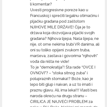
li komentar?
Uvesti progresivne poreze kao u
Francuskoj i sprečiti legalnu otimačinu i
pljačku građana pod zaštotom
NJIHOVE MILE DRŽAVE! Čija je to
država koja dozvoljava pljački svojih
građana? Njihova lijepa, Naša lijepa, ne
nije, ot ome nekima trubi VR danima, ali
oni su toliko opijeni zvukom truba,
marševa, zastava i govorima “njihovih”
vođa da ništa ne vide!
To je “demokratija”! Šta rade “OVCE I
OVNOVI”? – “stoka sitnog zuba” i
polupraznih stomaka!? Bože, kao je
lepo biti glup i naivan, a uz to imati i
praznu glavu. Ali, ima leka!!! Vlasti bes
naroda okreću na drugu stranu –
ĆIRILICA JE NAJVEĆI PROBLEM za