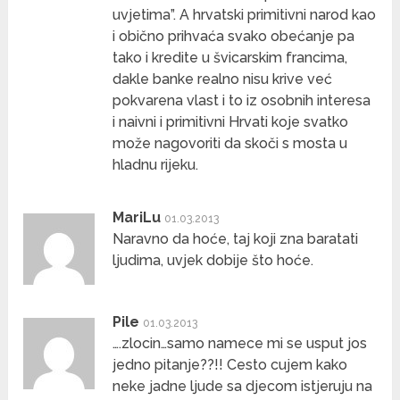
uvjetima”. A hrvatski primitivni narod kao
i obično prihvaća svako obećanje pa
tako i kredite u švicarskim francima,
dakle banke realno nisu krive već
pokvarena vlast i to iz osobnih interesa
i naivni i primitivni Hrvati koje svatko
može nagovoriti da skoči s mosta u
hladnu rijeku.
MariLu
01.03.2013
Naravno da hoće, taj koji zna baratati
ljudima, uvjek dobije što hoće.
Pile
01.03.2013
….zlocin…samo namece mi se usput jos
jedno pitanje??!! Cesto cujem kako
neke jadne ljude sa djecom istjeruju na