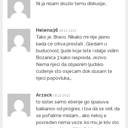
Ni ja nisam skuzio temu diskusije…
Helena36
16.12.2012
Tako je. Bravo. Nikako mi nije jasno
kada ce crkva prestati …Gledam u
buducnost, ljude koje lete i idalje vidim
Bozanica 3 kako raspreda. Jezivo.
Nema rijeci da objasnim ljudsko
čuđenje sto osjecam dok slusam te
rijeci popovluka,,,
Arzack
16.12.2012
to sister, samo ebenje go spasuva
balkanov od progres, i toa da se vidi, da
se pofalime mislam.., ako nekoj e
povreden nema veze, ko mu je kriv sto