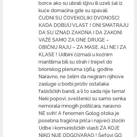
borce ako su ubrali šljivu ili uzeli šal iz
kuće domaćina gde su spavali.
ČUDNI SU ČOVEKOLIKI DVONOŠCI
KADA DOBIJU VLAST ! ONI SMATRAJU
DA SU IZNAD ZAKONA I DA ZAKONI
VAŽE SAMO ZA ONE DRUGE –
OBIČNU RAJU – ZA MASE, ALI NE I ZA
KLASE ! Udbini čizmaši u kožnim
mantilima bili su strah i trepet do
brionskog plenuma 1964. godine.
Naravno, ne želim da negiram njihove
zasluge u borbi protiv ostataka
fašističkih bandi, a li to sada nije tema!
Neki popovi, sveštenici su samo senka
nemorala mnogih političara, naravno
NE svih! A fenomen Golog otoka je
posebna tragična priča i najveći zločin
Udbe i komunističkih vlasti ZA KOJE
NIKO NIJE ODGOVARAO ! Šefovi GO,