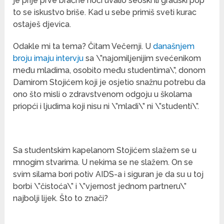
je prije prve bračne noći uvalio seoski ili gradski pop
to se iskustvo briše. Kad u sebe primiš sveti kurac
ostaješ djevica.
Odakle mi ta tema? Čitam Večernji. U
današnjem
broju imaju intervju
sa \”najomiljenijim svećenikom
među mladima, osobito među studentima\”, donom
Damirom Stojićem koji je osjetio snažnu potrebu da
ono što misli o zdravstvenom odgoju u školama
priopći i ljudima koji nisu ni \”mladi\” ni \”studenti\”.
Sa studentskim kapelanom Stojićem slažem se u
mnogim stvarima. U nekima se ne slažem. On se
svim silama bori potiv AIDS-a i siguran je da su u toj
borbi \”čistoća\” i \”vjernost jednom partneru\”
najbolji lijek. Što to znači?