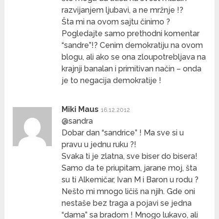
razvijanjem ljubavi, a ne mržnje !?
Šta mi na ovom sajtu činimo ?
Pogledajte samo prethodni komentar
“sandre”!? Cenim demokratiju na ovom
blogu, ali ako se ona zloupotrebljava na
krajnji banalan i primitivan način – onda
je to negacija demokratije !
Miki Maus
16.12.2012
@sandra
Dobar dan “sandrice” ! Ma sve si u
pravu u jednu ruku ?!
Svaka ti je zlatna, sve biser do bisera!
Samo da te priupitam, jarane moj, šta
su ti Alkemičar, Ivan M i Baron u rodu ?
Nešto mi mnogo ličiš na njih. Gde oni
nestaše bez traga a pojavi se jedna
“dama” sa bradom ! Mnogo lukavo, ali