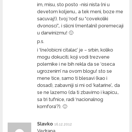
im, misu, sto posto -nisi nista (ni u
devetom koljenu… a tek meni, boze me
sacuvaj!). tvoj ‘rod’ su “covekoliki
dvonosci”… i slicni (mentalni) poremecaji
u darwinizmu! 🙂
p.s.
i ‘(ne)obicni citalac’ je – srbin, koliko
mogu dokuciti, koji vodi trezvene
polemike i ne bih rekla da se ‘oseca
ugrozenim’ na ovom blogu! sto se
mene tice, samo ti blesavi (kao i
dosad), zabavniji si mi od ‘katarine’… da
se ne lazemo (da ti zbavimo i kapicu…
sa tri tufnice, radi ‘nacionalnog
komfora’?). 🙂
Slavko
16.12.2012
Vedrana,