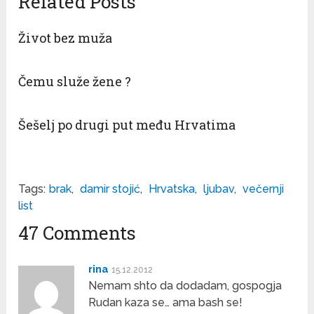
Related Posts
Život bez muža
Čemu služe žene ?
Šešelj po drugi put među Hrvatima
Tags:
brak
,
damir stojić
,
Hrvatska
,
ljubav
,
večernji
list
47 Comments
rina
15.12.2012
Nemam shto da dodadam, gospogja
Rudan kaza se… ama bash se!