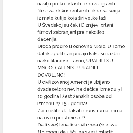
nasilju preko crtanih filmova, igranih
filmova, dokumentarnih filmova, serija …
iz male kutije koja širi velike laži!
U Švedskoj su čak i Diznijevi crtani
filmovi zabranjeni pre nekoliko
decenija.
Droga prodire u osnovne škole. U Tamo
daleko političari pričaju kako su razbili
narko klanove. Tačno, URADILI SU
MNOGO, ALI NISU URADILI
DOVOLJNO!
U civilizovanoj Americi je ubijeno
dvadesetoro nevine dečice između 5 i
10 godina i šest ženskih osoba od
između 27 i 56 godina!
Zar mislite da takvih monstruma nema
na ovim prostorima !?
Da li sveštena lica svih vera čine sve
što mogu da utiču na svest mladih