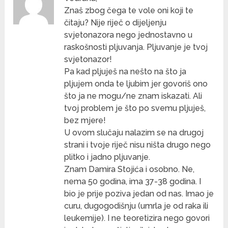
Znaš zbog čega te vole oni koji te
čitaju? Nije riječ o dijeljenju
svjetonazora nego jednostavno u
raskošnosti pljuvanja. Pljuvanje je tvoj
svjetonazor!
Pa kad pljuješ na nešto na što ja
pljujem onda te ljubim jer govoriš ono
što ja ne mogu/ne znam iskazati. Ali
tvoj problem je što po svemu pljuješ,
bez mjere!
U ovom slučaju nalazim se na drugoj
strani i tvoje riječ nisu ništa drugo nego
plitko i jadno pljuvanje.
Znam Damira Stojića i osobno. Ne,
nema 50 godina, ima 37-38 godina. I
bio je prije poziva jedan od nas. Imao je
curu, dugogodišnju (umrla je od raka ili
leukemije). I ne teoretizira nego govori