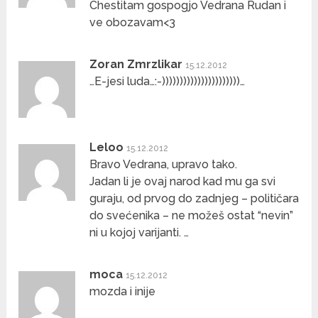
Chestitam gospogjo Vedrana Rudan i
ve obozavam<3
Zoran Zmrzlikar
15.12.2012
…E-jesi luda…:-))))))))))))))))))))))…
Leloo
15.12.2012
Bravo Vedrana, upravo tako.
Jadan li je ovaj narod kad mu ga svi
guraju, od prvog do zadnjeg – političara
do svećenika – ne možeš ostat “nevin”
ni u kojoj varijanti. …
moca
15.12.2012
mozda i inije