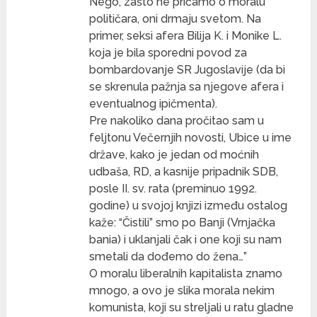
Nego, zašto ne pričamo o moralu
političara, oni drmaju svetom. Na
primer, seksi afera Bilija K. i Monike L.
koja je bila sporedni povod za
bombardovanje SR Jugoslavije (da bi
se skrenula pažnja sa njegove afera i
eventualnog ipičmenta).
Pre nakoliko dana pročitao sam u
feljtonu Večernjih novosti, Ubice u ime
države, kako je jedan od moćnih
udbaša, RD, a kasnije pripadnik SDB,
posle II. sv. rata (preminuo 1992.
godine) u svojoj knjizi između ostalog
kaže: “Čistili” smo po Banji (Vrnjačka
bania) i uklanjali čak i one koji su nam
smetali da dođemo do žena…”
O moralu liberalnih kapitalista znamo
mnogo, a ovo je slika morala nekim
komunista, koji su streljali u ratu gladne