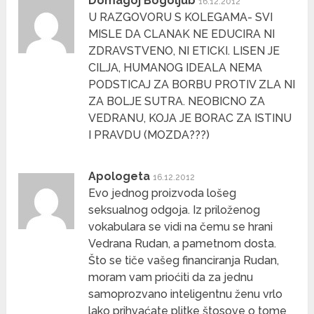
Domagoj Bogoljub
16.12.2012
U RAZGOVORU S KOLEGAMA- SVI
MISLE DA CLANAK NE EDUCIRA NI
ZDRAVSTVENO, NI ETICKI. LISEN JE
CILJA, HUMANOG IDEALA NEMA
PODSTICAJ ZA BORBU PROTIV ZLA NI
ZA BOLJE SUTRA. NEOBICNO ZA
VEDRANU, KOJA JE BORAC ZA ISTINU
I PRAVDU (MOZDA???)
Apologeta
16.12.2012
Evo jednog proizvoda lošeg
seksualnog odgoja. Iz priloženog
vokabulara se vidi na čemu se hrani
Vedrana Rudan, a pametnom dosta.
Što se tiče vašeg financiranja Rudan,
moram vam prioćiti da za jednu
samoprozvano inteligentnu ženu vrlo
lako prihvaćate plitke štosove o tome