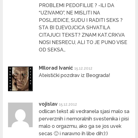
PROBLEMI PEDOFILIJE ? -ILI DA
“UZIVAMO”, NE MISLITI NA
POSLJEDICE, SUDU I RADITI SEKS ?
STA BI DJEVOJCICA SHVATILA
CITAJUCI TEKST? ZNAM KAT.CRKVA
NOSI NESRECU, ALI TO JE PUNO VISE
OD SEKSA…
MIlorad Ivanić
15.12.2012
Ateistički pozdrav iz Beograda!
vojislav
15.12.2012
odlican tekst ali vedranela sjasi malo sa
perverznih i nemoralnih svestenika i pisi
malo o orgazmu, ako ga se jos uvek
secas 🙂 i naravno ih libe dih:):)