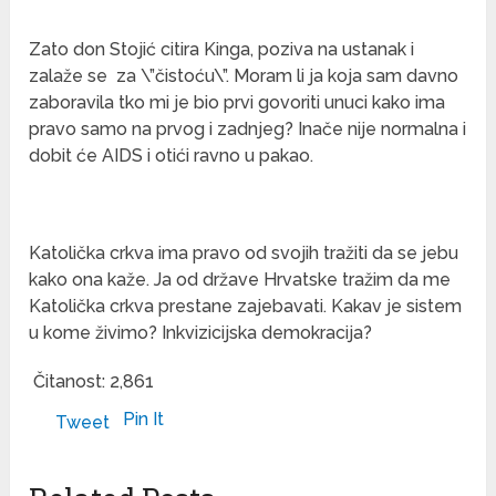
Zato don Stojić citira Kinga, poziva na ustanak i
zalaže se za \”čistoću\”. Moram li ja koja sam davno
zaboravila tko mi je bio prvi govoriti unuci kako ima
pravo samo na prvog i zadnjeg? Inače nije normalna i
dobit će AIDS i otići ravno u pakao.
Katolička crkva ima pravo od svojih tražiti da se jebu
kako ona kaže. Ja od države Hrvatske tražim da me
Katolička crkva prestane zajebavati. Kakav je sistem
u kome živimo? Inkvizicijska demokracija?
Čitanost:
2,861
Pin It
Tweet