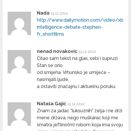
Nada
15.12.2012
http://www.dailymotion.com/video/xbvr
intelligence-debate-stephen-
fr_shortfilms
nenad novakovic
15.12.2012
Čitao sam tekst na glas, sebi i supruzi.
Stan se orio
od smijeha. Vrhunsko je umijeće –
nasmijati ljude,
a ostaviti značajnu i aktuelnu poruku.
Nataša Gajić
15.12.2012
Znam za jadac “luksuznih” želja i ne drži
mene država, nego muškarac koji me
smatra jeftino(m) robom koja ima svoju