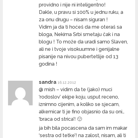
providno i nije ni inteligentno!
Dakle, u pravu si 100% u jednu ruku, a
za onu drugu – nisam siguran !
Vidim ja da ti hoćeš da me oteraš sa
bloga, Nekima Srbi smetaju čak i na
blogu ! To može da uradi samo Slaven,
ali ne i tvoje visokuumne i genijalne
pisanije na nivou pubertetlije od 13
godina !
sandra
16.12.2012
@ mish – vidim da te (jako) muci
‘rodoslov’ ekipe koju, usput receno,
iznimno cijenim, a koliko se sjecam,
alkemicar ti je fino objasnio da su oni…
‘braca od strica’! 🙂
ja bih bila pocascena da sam im makar
‘sestra od tetke’! na zalost, nisam, ali ti