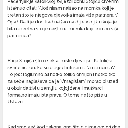
Večernjak je katoličkoj zvijezdi donu Stojiću crvenim
istaknuo citat: \”Još nisam naišao na momka koji je
sretan što je njegova djevojka imala više partnera.\”
Opa? Da li je don ikad naišao na d j e v o j k u koja je
bila nesretna što je naišla na momka koji je imao više
partnerica?
Briga Stojića što o seksu misle djevojke. Katolički
svećenici ionako su opsjednuti samo \”momcima\”.
To jest legitimno ali netko toliko omiljen i netko tko
za sebe naglašava da je \”magistar\” morao bi uzeti
u obzir da živi u zemlji u kojoj žene i muškarci
formalno imaju ista prava. O tome nešto piše u
Ustavu.
Kad smo već kod zakona, ono što o njima govori don