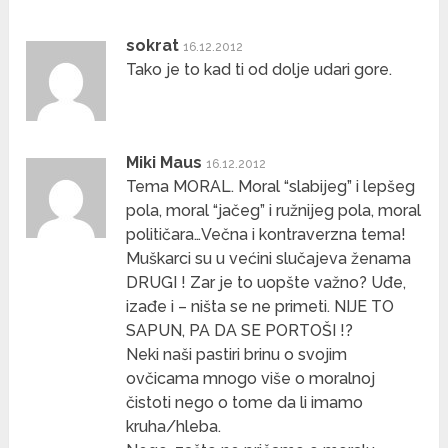
sokrat
16.12.2012
Tako je to kad ti od dolje udari gore.
Miki Maus
16.12.2012
Tema MORAL. Moral “slabijeg” i lepšeg
pola, moral “jačeg” i ružnijeg pola, moral
političara…Večna i kontraverzna tema!
Muškarci su u većini slučajeva ženama
DRUGI ! Zar je to uopšte važno? Uđe,
izađe i – ništa se ne primeti. NIJE TO
SAPUN, PA DA SE PORTOŠI !?
Neki naši pastiri brinu o svojim
ovčicama mnogo više o moralnoj
čistoti nego o tome da li imamo
kruha/hleba.