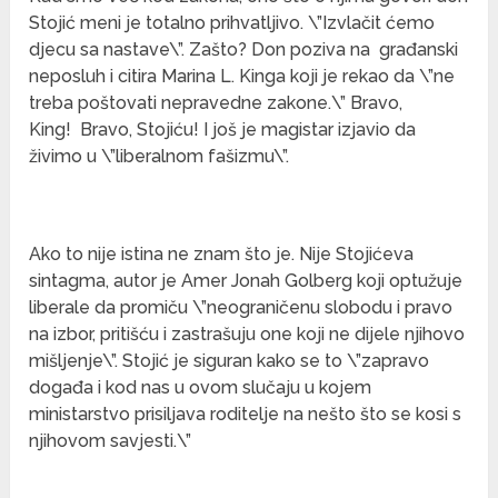
Stojić meni je totalno prihvatljivo. \”Izvlačit ćemo
djecu sa nastave\”. Zašto? Don poziva na građanski
neposluh i citira Marina L. Kinga koji je rekao da \”ne
treba poštovati nepravedne zakone.\” Bravo,
King! Bravo, Stojiću! I još je magistar izjavio da
živimo u \”liberalnom fašizmu\”.
Ako to nije istina ne znam što je. Nije Stojićeva
sintagma, autor je Amer Jonah Golberg koji optužuje
liberale da promiču \”neograničenu slobodu i pravo
na izbor, pritišću i zastrašuju one koji ne dijele njihovo
mišljenje\”. Stojić je siguran kako se to \”zapravo
događa i kod nas u ovom slučaju u kojem
ministarstvo prisiljava roditelje na nešto što se kosi s
njihovom savjesti.\”