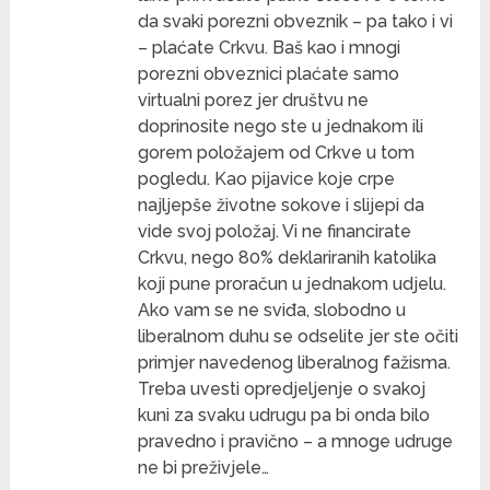
da svaki porezni obveznik – pa tako i vi
– plaćate Crkvu. Baš kao i mnogi
porezni obveznici plaćate samo
virtualni porez jer društvu ne
doprinosite nego ste u jednakom ili
gorem položajem od Crkve u tom
pogledu. Kao pijavice koje crpe
najljepše životne sokove i slijepi da
vide svoj položaj. Vi ne financirate
Crkvu, nego 80% deklariranih katolika
koji pune proračun u jednakom udjelu.
Ako vam se ne sviđa, slobodno u
liberalnom duhu se odselite jer ste očiti
primjer navedenog liberalnog fažisma.
Treba uvesti opredjeljenje o svakoj
kuni za svaku udrugu pa bi onda bilo
pravedno i pravično – a mnoge udruge
ne bi preživjele…