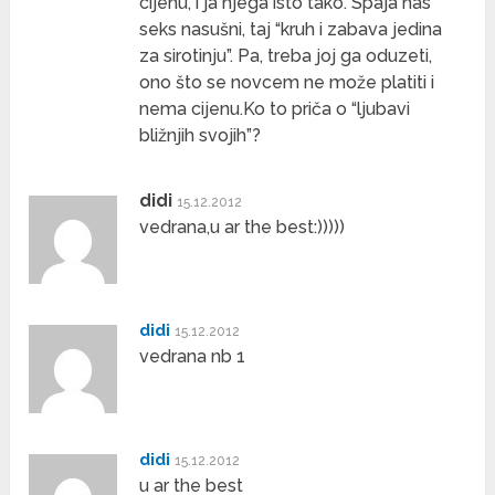
cijenu, i ja njega isto tako. Spaja nas
seks nasušni, taj “kruh i zabava jedina
za sirotinju”. Pa, treba joj ga oduzeti,
ono što se novcem ne može platiti i
nema cijenu.Ko to priča o “ljubavi
bližnjih svojih”?
didi
15.12.2012
vedrana,u ar the best:)))))
didi
15.12.2012
vedrana nb 1
didi
15.12.2012
u ar the best