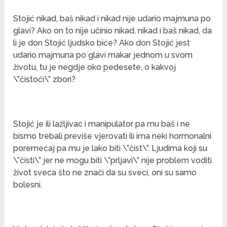
Stojić nikad, baš nikad i nikad nije udario majmuna po
glavi? Ako on to nije učinio nikad, nikad i baš nikad, da
li je don Stojić ljudsko biće? Ako don Stojić jest
udario majmuna po glavi makar jednom u svom
životu, tu je negdje oko pedesete, o kakvoj
\”čistoći\” zbori?
Stojić je ili lažljivac i manipulator pa mu baš i ne
bismo trebali previše vjerovati ili ima neki hormonalni
poremećaj pa mu je lako biti \”čist\”. Ljudima koji su
\”čisti\” jer ne mogu biti \”prljavi\” nije problem voditi
život sveca što ne znači da su sveci, oni su samo
bolesni.