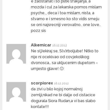
e zaostanat i so plitki sfakjanja, a
mozda i cul za lekarska pomos mislam
psyche.., deca i toa mislam, nista, a
stvarno e i smesno ko sto vidis smeju
se oni najsrecniji verovatno.. one love..
pozz sis
Alkemicar
16.12.2012
Ne s(j)ekiraj se, S(v)rboljube! Nitko to
nije ni ocekivao od covjekolikog
dvonosca… sa ukljucenim dupetom –
umjesto glave! 🙂
scorpiorex
16.12.2012
da zivi u bilo kojoj normalnoj
zemlji,nikad ne bi dalje od cistacice
dogurala Siora Rudan,a vi bas slabo
kontate!!!