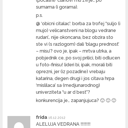
(pocasni) ‘clanovi’ mu zvrje… po
sumama (i gorama).
p.s.
@ ‘obicni citalac’: borba za trofej “suljo (i
mujo) velicanstveni na blogu vedrane
rudan’… nije okoncana, bez obzira sto
ste vi (s razlogom) dali ‘blagu prednost’
– misu’? ovo je, ipak – mrtva utrka, a
pobjednik ce, po svoj prilici, biti odlucen
u foto-finisu! lideri bi, ipak, morali biti
oprezni, jer (iz pozadine) vrebaju
katarina, degen drugi i jos citava hrpa
‘mislilaca’ sa (medjunarodnog)
univerziteta “u ar d best”?
konkurencija je… zapanjujuca? 🙂 🙂 🙂
frida
16.12.2012
ALELUJA VEDRANA !!!!!!!