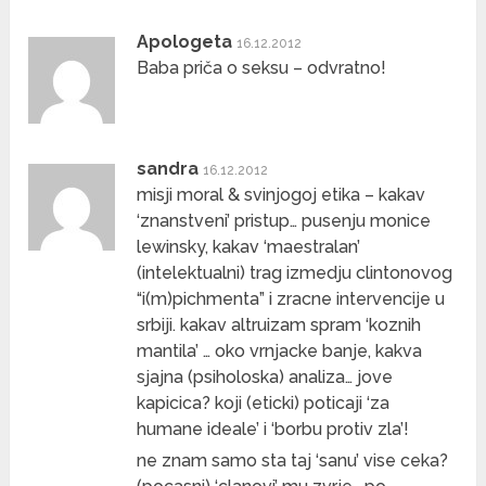
Apologeta
16.12.2012
Baba priča o seksu – odvratno!
sandra
16.12.2012
misji moral & svinjogoj etika – kakav
‘znanstveni’ pristup… pusenju monice
lewinsky, kakav ‘maestralan’
(intelektualni) trag izmedju clintonovog
“i(m)pichmenta” i zracne intervencije u
srbiji. kakav altruizam spram ‘koznih
mantila’ … oko vrnjacke banje, kakva
sjajna (psiholoska) analiza… jove
kapicica? koji (eticki) poticaji ‘za
humane ideale’ i ‘borbu protiv zla’!
ne znam samo sta taj ‘sanu’ vise ceka?