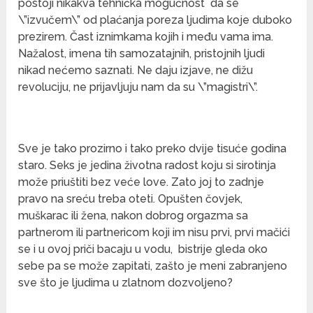
postoji nikakva tehnička mogućnost da se
\”izvučem\” od plaćanja poreza ljudima koje duboko
prezirem. Čast iznimkama kojih i među vama ima.
Nažalost, imena tih samozatajnih, pristojnih ljudi
nikad nećemo saznati. Ne daju izjave, ne dižu
revoluciju, ne prijavljuju nam da su \”magistri\”.
Sve je tako prozirno i tako preko dvije tisuće godina
staro. Seks je jedina životna radost koju si sirotinja
može priuštiti bez veće love. Zato joj to zadnje
pravo na sreću treba oteti. Opušten čovjek,
muškarac ili žena, nakon dobrog orgazma sa
partnerom ili partnericom koji im nisu prvi, prvi mačići
se i u ovoj priči bacaju u vodu, bistrije gleda oko
sebe pa se može zapitati, zašto je meni zabranjeno
sve što je ljudima u zlatnom dozvoljeno?