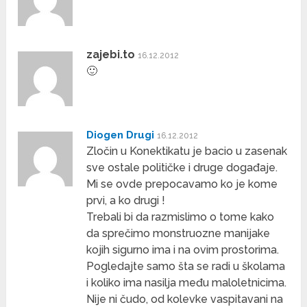
zajebi.to
16.12.2012
🙂
Diogen Drugi
16.12.2012
Zločin u Konektikatu je bacio u zasenak
sve ostale političke i druge događaje.
Mi se ovde prepocavamo ko je kome
prvi, a ko drugi !
Trebali bi da razmislimo o tome kako
da sprečimo monstruozne manijake
kojih sigurno ima i na ovim prostorima.
Pogledajte samo šta se radi u školama
i koliko ima nasilja među maloletnicima.
Nije ni čudo, od kolevke vaspitavani na