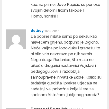
kao, na primer, Jovo Kapičić se ponose
svojim delom i likom takođe !
Homo, homini !
delboy
16.12.2012
Da popine mlate samo po seksu kao
najvećem grijehu, potpuno je logično.
Neće valjda po lopovluku i grabežu, to
bi bilo vrlo nezdravo po njih samih.
Nego draga Rudanice, što malo ne
pišeš o drugarici nastavnici Vojislavi i
pedagogu Jovi iz razdoblja
samoupravne, hrvatske škole. Koliko su
tadašnja gledišta i praksa utjecala na
sadašnji val pobožne želje klera za
spolnom čistoćom ljubljenog naroda?