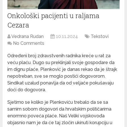
Onkološki pacijenti u raljama
Cezara
Vedrana Rudan
10.11.2024
Tekstovi
No Comments
Određeni broj zdravstvenih radnika kreće u rat za
veću plaću. Dugo su preklinjali svoje gospodare da
im dignu plaće, Plenković je danas rekao da je štrajk
nepotreban, sve se moglo postići dogovorom.
Sindikat uzalud ponavlja da od veljače pokušavaju
doći do dogovora.
Sjetimo se koliko je Plenkoviću trebalo da se sa
samim sobom dogovori da hrvatskim političarima
enormno poveća plaće. Naš Veliki vojskovođa
objasnio nam je da će taj zločin ukinuti korupciju u