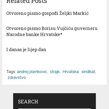
Related Posts
Otvoreno pismo gospođi Željki Markić
Otvoreno pismo Borisu Vujčiću guverneru
Narodne banke Hrvatske*
I danas je lijep dan
Tags:
andrej plenković
,
štrajk
,
Hrvatska
,
sindikat
,
zdravstvo
SEARCH