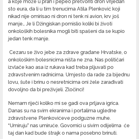
a koje može u prah i pepeo pretvoriti dron vrijedan
sto eura, da li u tim trenucima Atila Plenković koji
nikad nije omirisao ni dron ni tenk ni avion, krv još
manje… Je li Džingiskan pomislio koliki bi životi
onkoloških bolesnika mogli biti spašeni da se kupio
jedan tenk manje.
Cezaru se živo jebe za zdrave građane Hrvatske, o
onkološkim bolesnicima ništa ne zna. Nas političari
izvlače kao asa iz rukava kad treba pljuvati po
zdravstvenim radnicima. Umjesto da rade za bijednu
lovu, šute i brinu o nesretnicima oni žele zarađivati
dovoljno da bi preživjeli. Zločinci!
Nemam riječi koliko mi se gadi ova prljava igrica.
Danas su na svim ekranima i portalima ugledne
zdravstvene Plenkovićeve podguzne muhe.
“Umiruju” nas umiruće. Govornici u sivim odijelima će
taj dan kad bude štrajk o nama posebno brinuti.