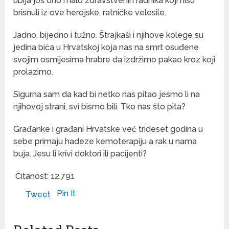
ubija još ono malo zdravstvenih radnika koji nisu
brisnuli iz ove herojske, ratničke velesile.
Jadno, bijedno i tužno. Štrajkaši i njihove kolege su
jedina bića u Hrvatskoj koja nas na smrt osuđene
svojim osmijesima hrabre da izdržimo pakao kroz koji
prolazimo.
Sigurna sam da kad bi netko nas pitao jesmo li na
njihovoj strani, svi bismo bili. Tko nas što pita?
Građanke i građani Hrvatske već trideset godina u
sebe primaju hadeze kemoterapiju a rak u nama
buja. Jesu li krivi doktori ili pacijenti?
Čitanost:
12,791
Pin It
Tweet