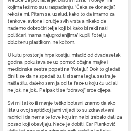
vrećice za povraćanje, brišu im usta. “Fotelje” na
kojima ležimo su u raspadanju. “Čeka se donacija”,
rekoše mi. Pitam se, uzalud, kako to da imamo za
tenkove, avione i oružje svih vrsta a nikako da
nađemo dobročinitelje koji bi, kako bi rekli naši
političari, “nama najugroženijima” kupili fotelju
obloženu plastikom, ne kožom.
U kutu prostorije hrpa kostiju, mladić od dvadesetak
godina, pokušava se uz pomoć očajne majke i
medicinske sestre popeti na “fotelju”. Dok to gledaš
čini ti se da ne spadaš tu, ti si sama legla, sestra je
našla žilu, daleko sam ja od te faze u koju ću ući ali
ne još, ne još… Pa ipak ti se “zdravoj” srce cijepa.
Svi mi teško ili manje teško bolesni znamo da ako
išta u ovoj septičkoj jami vrijedi to su zdravstveni
radnici i da nema te love koju im ne bi trebalo dati za
posao koji obavljaju. Neće je dobiti. Car Plenković