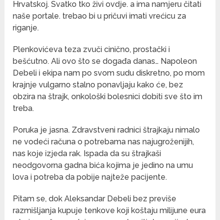
Hrvatskoj. Svatko tko živi ovdje. a ima namjeru čitati
naše portale. trebao bi u pričuvi imati vrećicu za
riganje.
Plenkovićeva teza zvuči cinično, prostački i
bešćutno. Ali ovo što se događa danas… Napoleon
Debeli i ekipa nam po svom sudu diskretno, po mom
krajnje vulgarno stalno ponavljaju kako će, bez
obzira na štrajk, onkološki bolesnici dobiti sve što im
treba.
Poruka je jasna. Zdravstveni radnici štrajkaju nimalo
ne vodeći računa o potrebama nas najugroženijih,
nas koje izjeda rak. Ispada da su štrajkaši
neodgovorna gadna bića kojima je jedino na umu
lova i potreba da pobije najteže pacijente.
Pitam se, dok Aleksandar Debeli bez previše
razmišljanja kupuje tenkove koji koštaju milijune eura