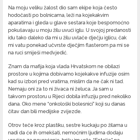
Na moju veliku žalost dio sam ekipe koja često
hodočasti po bolnicama, leži na kojekakvim
aparatima i gleda u glave sestara koje bespomoćno
pokušavaju u moju žilu uvući iglu. U svojoj predanosti
idu tako daleko da mi u žilu uvlače dječju iglicu, čak
mi vatu ponekad učvrste dječjim flasterom pa mi se
na ruci smiješi medvjedić.
Znam da mafija koja vlada Hrvatskom ne obilazi
prostore u kojima dobivamo kojekakve infuzije osim
kad su izbori pred vratima, mislim da ne čak ni tad.
Nemaju oni za to ni živaca ni želuca. Ja sam u
takvom prostoru u Rijeci dobila infuziju pred nekoliko
dana. Oko mene “onkološki bolesnici” koji su danas
čitav dan bili medijske zvijezde.
Otrov teče kroz plastiku, sestre kuckaju po žilama u
nadi da će ih omekšati, nemoćnim ljudima dodaju