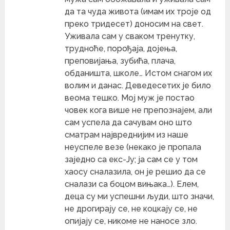
да та чуда живота (имам их троје од
преко тридесет) доносим на свет.
Уживала сам у сваком тренутку,
трудноће, порођаја, дојења,
преповијања, зубића, плача,
обданишта, школе… Истом снагом их
волим и данас. Деведесетих је било
веома тешко. Мој муж је постао
човек кога више не препознајем, али
сам успела да сачувам оно што
сматрам највреднијим из наше
неуспеле везе (некако је пропала
заједно са екс-Ју; ја сам се у том
хаосу сналазила, он је решио да се
сналази са боцом вињака…). Елем,
деца су ми успешни људи, што значи,
не дрогирају се, не коцкају се, не
опијају се, никоме не наносе зло.