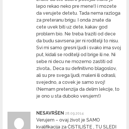
lepo rekao neko pre mene!) i mozete
da verujete detetu. Tada nema razloga
za preteranu brigu. I onda znate da
cete uvek biti uz dete, kakav god
problem bio. Ne treba traziti od dece
da budu savrsena jer ni roditelji to nisu.
Svi mi samo gresni ljudi i svako ima svoj
put, kidali se roditelji od brige ili ne. Ni
sebe ni decu ne mozemo zastiti od
zivota… Deca su definitivno blagoslov,
ali su pre svega ljudi, maleni ili odrasli,
svejedno, a covek je samo svoj!
(Nemam pretenzija da delim lekcije, to
je ono u sta duboko verujem!)
NESAVRŠEN
28.09.2014
Verujem – ovaj život je SAMO
kvalifikacija za ČISTILIŠTE , TU SLEDI