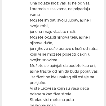
Ona dolaze kroz vas, ali ne od vas,
I premda su sa vama, ne pripadaju
vama.
Možete im dati svoju ljubav, ali ne i
svoje misli,
jer ona imaju vlastite misli.
Možete okućiti njihova tela, ali ne i
njihove duše,
jer njihove duše borave u kući od sutra,
koju vi ne mozete posetiti, cak ni u
svojim snovima.
Možete se upinjati da budete kao oni,
ali ne tražite od njih da budu poput vas.
Jer, život ne ide unatrag niti ostaje na
prekjuče.
Vi ste lukovi sa kojih su vaša deca
odapeta kao žive strele.
Strelac vidi metu na putu
beskonačnosti