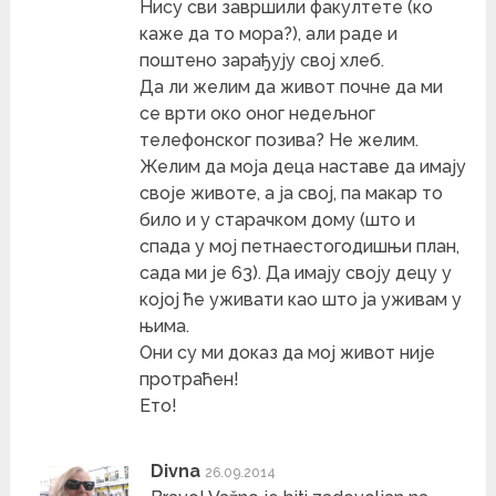
Нису сви завршили факултете (ко
каже да то мора?), али раде и
поштено зарађују свој хлеб.
Да ли желим да живот почне да ми
се врти око оног недељног
телефонског позива? Не желим.
Желим да моја деца наставе да имају
своје животе, а ја свој, па макар то
било и у старачком дому (што и
спада у мој петнаестогодишњи план,
сада ми је 63). Да имају своју децу у
којој ће уживати као што ја уживам у
њима.
Они су ми доказ да мој живот није
протраћен!
Ето!
Divna
26.09.2014