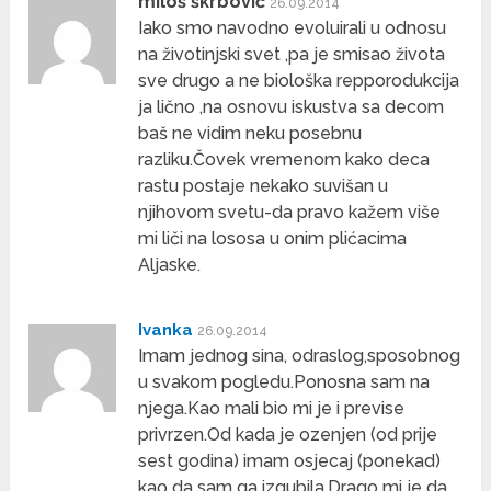
miloš škrbović
26.09.2014
Iako smo navodno evoluirali u odnosu
na životinjski svet ,pa je smisao života
sve drugo a ne biološka repporodukcija
ja lično ,na osnovu iskustva sa decom
baš ne vidim neku posebnu
razliku.Čovek vremenom kako deca
rastu postaje nekako suvišan u
njihovom svetu-da pravo kažem više
mi liči na lososa u onim plićacima
Aljaske.
Ivanka
26.09.2014
Imam jednog sina, odraslog,sposobnog
u svakom pogledu.Ponosna sam na
njega.Kao mali bio mi je i previse
privrzen.Od kada je ozenjen (od prije
sest godina) imam osjecaj (ponekad)
kao da sam ga izgubila.Drago mi je da