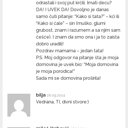
odrastali i svoj put krčili. Imati decu?
DA! I UVEK DA! Dovoljno je danas
samo čuti pitanje: “Kako si tata?” – kći ili
“Kako si ćale” – sin (muško, glumi
grubost, znam i razumem a sa njim sam
češće). I znam da smo ona i ja to zaista
dobro uradili!
Pozdrav mamama – jedan tata!
P.S. Moj odgovor na pitanje šta je moja
domovina je uvek bio: “Moja domovina
je moja porodica!”
Sada mi se domovina proširila!
bilja
26.09.2014
Vedrana, TI, divni stvore:)