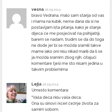
vesna
26.09.2014
bravo Vedrana, malo sam starija od vas
i mama na kubik, nema dana da si ne
postavljam ista pitanja, kako je stanje
dijeca će me posjećivat na psihijatriji,
barem se nadam, trudim se da do toga
ne dođe jer bi se možda sramili takve
mame iako oni nisu nikad marili da li se
ja možda sramim zbog njih, ćitajući
komentare tješi me što nisam jedina u
takvim problemima
Lejla
26.09.2014
Umesto komentara:
“Vaša deca nisu vaša deca.
Ona su sinovi i kćeri čežnje života za
samim sobom.