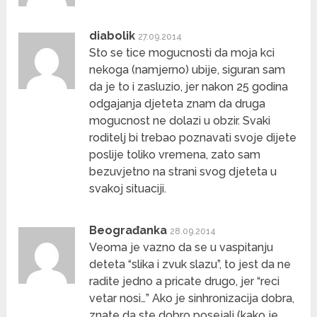
diabolik
27.09.2014
Sto se tice mogucnosti da moja kci
nekoga (namjerno) ubije, siguran sam
da je to i zasluzio, jer nakon 25 godina
odgajanja djeteta znam da druga
mogucnost ne dolazi u obzir. Svaki
roditelj bi trebao poznavati svoje dijete
poslije toliko vremena, zato sam
bezuvjetno na strani svog djeteta u
svakoj situaciji.
Beograđanka
28.09.2014
Veoma je vazno da se u vaspitanju
deteta “slika i zvuk slazu”, to jest da ne
radite jedno a pricate drugo, jer “reci
vetar nosi…” Ako je sinhronizacija dobra,
znate da ste dobro posejali (kako je