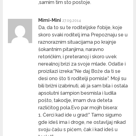
,samim tim sto postoje.
Mimi-Mini
27.09.2014
Da, da to su te roditeljske fobije, koje
skoro svaki roditelj ima Prepoznaju se u
raznoraznim situacijama po krajnje
šokantnim pitanjima, naravno
retoričkim, i preteranoj i skoro uvek
nerealnoj brizi za svoje mlade. Odatle i
proizilazi izreka:”Ne daj Bože da ti se
desi ono što ti roditelji pomisle”. Moji su
bili brižni izabrinuti, ali ja sam bila i ostala
apsolutni šampion besmisla i ludila
pošto, takodje, imam dva deteta
različitog pola.Evo par mojih bisera:
1. Ćerci kad ide u grad:” Tamo sigurno
gde ideš ima i droge, ne ostavljaj nikad
svoju čašu s pićem, čak i kad ideš u