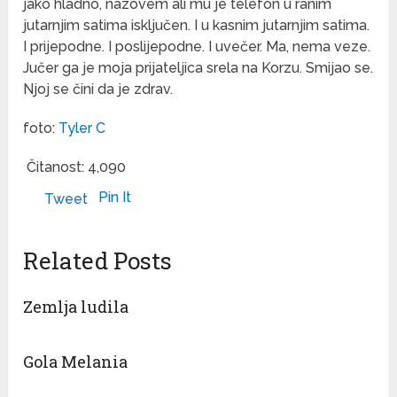
jako hladno, nazovem ali mu je telefon u ranim
jutarnjim satima isključen. I u kasnim jutarnjim satima.
I prijepodne. I poslijepodne. I uvečer. Ma, nema veze.
Jučer ga je moja prijateljica srela na Korzu. Smijao se.
Njoj se čini da je zdrav.
foto:
Tyler C
Čitanost:
4,090
Pin It
Tweet
Related Posts
Zemlja ludila
Gola Melania