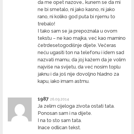
da me opet nazove… kunem se da mi
ne bi smetalo, ni jako kasno, ni jako
rano, ni koliko god puta bi njemu to
trebalo!
I tako sam se ja prepoznala u ovom
tekstu – ne kao majka, već kao mamino
četrdesetogodišnje dijete. Večeras
neću ugasiti ton na telefonu i idem sad
nazvati mamu, da joj kažem da je volim
najviše na svijetu, da već nosim toplu
jaknu i da još nije dovoljno hladno za
kapu, iako imam astmu.
1987
26.09.2014
Ja zelim cijeloga zivota ostati tata.
Ponosan sam i na dijete.
I na to sto sam tata.
Inace odlican tekst.