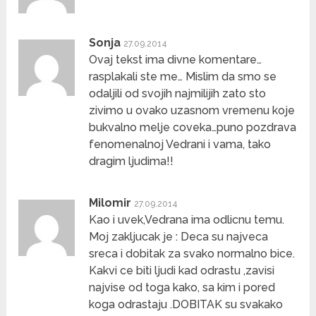
Sonja
27.09.2014
Ovaj tekst ima divne komentare…
rasplakali ste me… Mislim da smo se
odaljili od svojih najmilijih zato sto
zivimo u ovako uzasnom vremenu koje
bukvalno melje coveka…puno pozdrava
fenomenalnoj Vedrani i vama, tako
dragim ljudima!!
Milomir
27.09.2014
Kao i uvek,Vedrana ima odlicnu temu.
Moj zakljucak je : Deca su najveca
sreca i dobitak za svako normalno bice.
Kakvi ce biti ljudi kad odrastu ,zavisi
najvise od toga kako, sa kim i pored
koga odrastaju .DOBITAK su svakako