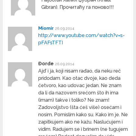
Gibran). Прочитаћу га поново!!!
Miomir
26.09.2014
http://www.youtube.com/watch?v=s-
pFAFsTFTI
Đorđe
26.09.2014
Ajd’ i ja, koji nisam rađao, da neku reč
pridodam. Kao otac dvoje, kao deda
četvoro, kao udovac jedan. Ne znam
da li da nazovem srećom što ih ima
(imam) takve i toliko? Ne znam!
Zadovoljstvo (šta ćeš više) osećam i
nosim. Pomislim kako su. Kako im je. Ne
zapitkujem ako ne kažu. Naslućujem i
vidim. Radujem se i brinem (ne tugujem