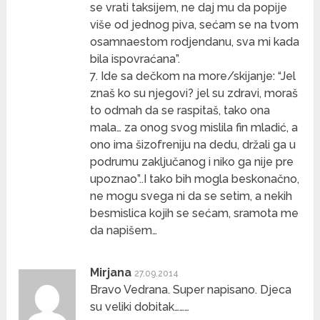
se vrati taksijem, ne daj mu da popije
više od jednog piva, sećam se na tvom
osamnaestom rodjendanu, sva mi kada
bila ispovraćana”.
7. Ide sa dečkom na more/skijanje: “Jel
znaš ko su njegovi? jel su zdravi, moraš
to odmah da se raspitaš, tako ona
mala… za onog svog mislila fin mladić, a
ono ima šizofreniju na dedu, držali ga u
podrumu zaključanog i niko ga nije pre
upoznao”..I tako bih mogla beskonačno,
ne mogu svega ni da se setim, a nekih
besmislica kojih se sećam, sramota me
da napišem…
Mirjana
27.09.2014
Bravo Vedrana. Super napisano. Djeca
su veliki dobitak………