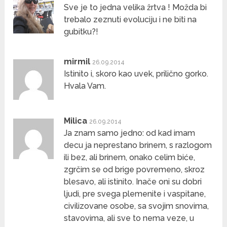
Sve je to jedna velika žrtva ! Možda bi
trebalo zeznuti evoluciju i ne biti na
gubitku?!
mirmil
26.09.2014
Istinito i, skoro kao uvek, prilično gorko.
Hvala Vam.
Milica
26.09.2014
Ja znam samo jedno: od kad imam
decu ja neprestano brinem, s razlogom
ili bez, ali brinem, onako celim biće,
zgrčim se od brige povremeno, skroz
blesavo, ali istinito. Inače oni su dobri
ljudi, pre svega plemenite i vaspitane,
civilizovane osobe, sa svojim snovima,
stavovima, ali sve to nema veze, u