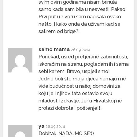
svim ovim godinama nisam brinula
samo kada sam bila u nesvesti! Pakao.
Prvi put u životu sam napisala ovako
nešto. I kako onda da uživam kad se
satirem od brige?!
samo mama
26.09.2014
Ponekad, usred pretjerane zabrinutosti,
iskoračim na stranu, pogledam ih i sama
sebi kažem: Bravo, uspjeli smo!
Jedino boli što moja djeca nemaju i ne
vide budućnost u našoj domovini za
koju je i njihov tata ostavio svoju
mladost i zdravlje. Jer u Hrvatskoj ne
prolazi dobrota i poštenje!!!
ya
26.09.2014
Dobitak…NADAJMO SE:))