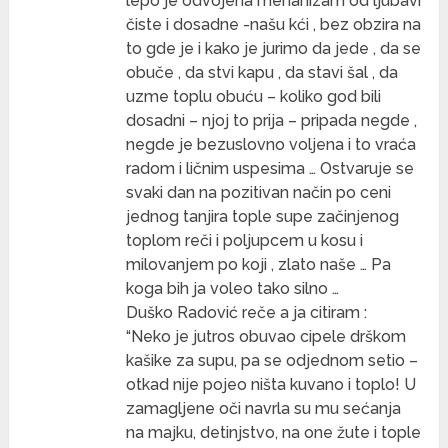
lepo je odvojena mehanizam od ljubavi
čiste i dosadne -našu kći , bez obzira na
to gde je i kako je jurimo da jede , da se
obuče , da stvi kapu , da stavi šal , da
uzme toplu obuću – koliko god bili
dosadni – njoj to prija – pripada negde ,
negde je bezuslovno voljena i to vraća
radom i ličnim uspesima … Ostvaruje se
svaki dan na pozitivan način po ceni
jednog tanjira tople supe začinjenog
toplom reči i poljupcem u kosu i
milovanjem po koji , zlato naše … Pa
koga bih ja voleo tako silno …
Duško Radović reče a ja citiram :
“Neko je jutros obuvao cipele drškom
kašike za supu, pa se odjednom setio –
otkad nije pojeo ništa kuvano i toplo! U
zamagljene oči navrla su mu sećanja
na majku, detinjstvo, na one žute i tople