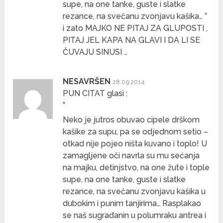
supe, na one tanke, guste i slatke
rezance, na svečanu zvonjavu kašika… ”
i zato MAJKO NE PITAJ ZA GLUPOSTI ,
PITAJ JEL KAPA NA GLAVI I DA LI SE
ČUVAJU SINUSI …
NESAVRŠEN
28.09.2014
PUN CITAT glasi :
”
Neko je jutros obuvao cipele drškom
kašike za supu, pa se odjednom setio –
otkad nije pojeo ništa kuvano i toplo! U
zamagljene oči navrla su mu sećanja
na majku, detinjstvo, na one žute i tople
supe, na one tanke, guste i slatke
rezance, na svečanu zvonjavu kašika u
dubokim i punim tanjirima… Rasplakao
se naš sugrađanin u polumraku antrea i