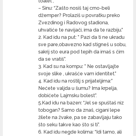
toalet”,
– Sinu: “Zašto nosiš taj crno-beli
džemper? Prolaziš u povratku preko
Zvezdinog i Radovog stadiona,
uhvatiće te navijači, ima da te razbiju.”
2. Kad idu na put: ” Pazi da ti ne ukradu
sve pare,obavezno kad stigneš u sobu,
sakrij sto eura pod tepih da imaš s čim
da se vratiš”.
3. Kad su na kompu: ” Ne ostavljajte
svoje slike , ukrašće vam identitet.”
4. Kad idu na roštilj s prijateljima:”
Nećete valjda u šumu? Ima krpelja,
dobićete Lajmsku bolest”.
5.Kad idu na bazen: “Jel se spuštaš niz
tobogan? Samo da znaš, cigani lepe
žilete na žvake, pa se zabavljaju tako
što seku takve kao što si ti”.
6. Kad idu negde kolima: “Idi tamo, ali