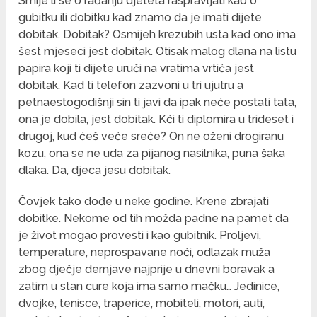
Smije li se o rađanju djeteta raspravljati kao o
gubitku ili dobitku kad znamo da je imati dijete
dobitak. Dobitak? Osmijeh krezubih usta kad ono ima
šest mjeseci jest dobitak. Otisak malog dlana na listu
papira koji ti dijete uruči na vratima vrtića jest
dobitak. Kad ti telefon zazvoni u tri ujutru a
petnaestogodišnji sin ti javi da ipak neće postati tata,
ona je dobila, jest dobitak. Kći ti diplomira u trideset i
drugoj, kud ćeš veće sreće? On ne oženi drogiranu
kozu, ona se ne uda za pijanog nasilnika, puna šaka
dlaka. Da, djeca jesu dobitak.
Čovjek tako dođe u neke godine. Krene zbrajati
dobitke. Nekome od tih možda padne na pamet da
je život mogao provesti i kao gubitnik. Proljevi,
temperature, neprospavane noći, odlazak muža
zbog dječje dernjave najprije u dnevni boravak a
zatim u stan cure koja ima samo mačku… Jedinice,
dvojke, tenisce, traperice, mobiteli, motori, auti,