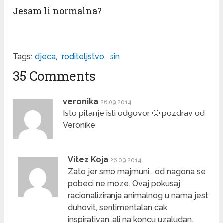
Jesam li normalna?
Tags:
djeca
,
roditeljstvo
,
sin
35 Comments
veronika
26.09.2014
Isto pitanje isti odgovor 🙂 pozdrav od
Veronike
Vitez Koja
26.09.2014
Zato jer smo majmuni… od nagona se
pobeci ne moze. Ovaj pokusaj
racionaliziranja animalnog u nama jest
duhovit, sentimentalan cak
inspirativan, ali na koncu uzaludan.