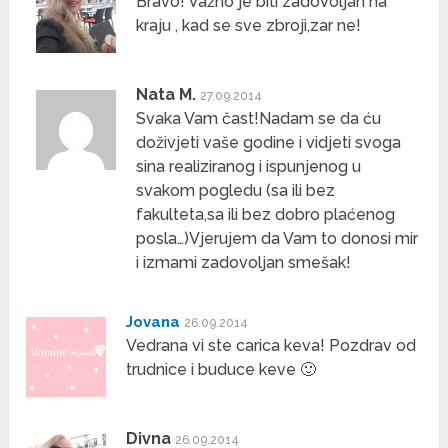
Bravo! Važno je biti zadovoljan na
kraju , kad se sve zbroji,zar ne!
Nata M.
27.09.2014
Svaka Vam čast!Nadam se da ću
doživjeti vaše godine i vidjeti svoga
sina realiziranog i ispunjenog u
svakom pogledu (sa ili bez
fakulteta,sa ili bez dobro plaćenog
posla…)Vjerujem da Vam to donosi mir
i izmami zadovoljan smešak!
Jovana
26.09.2014
Vedrana vi ste carica keva! Pozdrav od
trudnice i buduce keve 🙂
Divna
26.09.2014