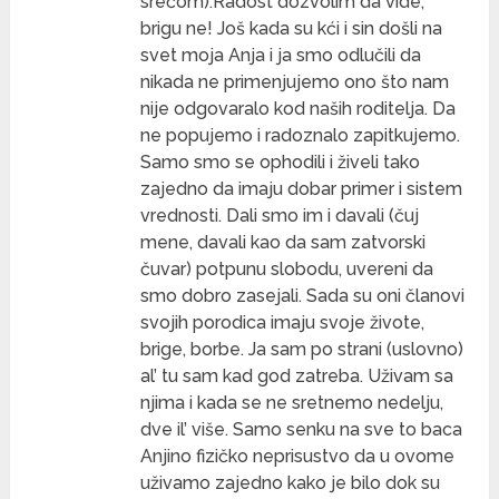
srećom).Radost dozvolim da vide,
brigu ne! Još kada su kći i sin došli na
svet moja Anja i ja smo odlučili da
nikada ne primenjujemo ono što nam
nije odgovaralo kod naših roditelja. Da
ne popujemo i radoznalo zapitkujemo.
Samo smo se ophodili i živeli tako
zajedno da imaju dobar primer i sistem
vrednosti. Dali smo im i davali (čuj
mene, davali kao da sam zatvorski
čuvar) potpunu slobodu, uvereni da
smo dobro zasejali. Sada su oni članovi
svojih porodica imaju svoje živote,
brige, borbe. Ja sam po strani (uslovno)
al’ tu sam kad god zatreba. Uživam sa
njima i kada se ne sretnemo nedelju,
dve il’ više. Samo senku na sve to baca
Anjino fizičko neprisustvo da u ovome
uživamo zajedno kako je bilo dok su