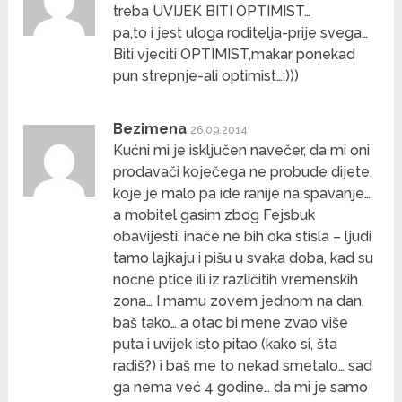
treba UVIJEK BITI OPTIMIST…
pa,to i jest uloga roditelja-prije svega…
Biti vjeciti OPTIMIST,makar ponekad
pun strepnje-ali optimist…:)))
Bezimena
26.09.2014
Kućni mi je isključen navečer, da mi oni
prodavači koječega ne probude dijete,
koje je malo pa ide ranije na spavanje…
a mobitel gasim zbog Fejsbuk
obavijesti, inače ne bih oka stisla – ljudi
tamo lajkaju i pišu u svaka doba, kad su
noćne ptice ili iz različitih vremenskih
zona… I mamu zovem jednom na dan,
baš tako… a otac bi mene zvao više
puta i uvijek isto pitao (kako si, šta
radiš?) i baš me to nekad smetalo… sad
ga nema već 4 godine… da mi je samo