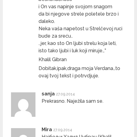
i On vas napinje svojom snagom
da bi njegove strele poletele brzo i
daleko.
Neka vaša napetost u Strelčevoj ruci
bude za sreću..
..jer, kao sto On ljubi strelu koja leti,
isto tako ljubi i luk koji miruje…”
Khalil Gibran
Dobitak,ipak,draga moja Verdana…to
ovaj tvoj tekst i potrvdjuje.
sanja
27.09.2014
Prekrasno. Naježila sam se.
Mira
27.09.2014
Најбољи Халил Џубран (Khalil