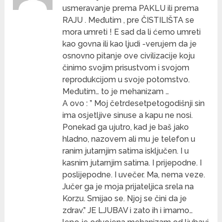
usmeravanje prema PAKLU ili prema
RAJU . Međutim , pre ČISTILIŠTA se
mora umreti ! E sad da li ćemo umreti
kao govna ili kao ljudi -verujem da je
osnovno pitanje ove civilizacije koju
činimo svojim prisustvom i svojom
reprodukcijom u svoje potomstvo.
Međutim… to je mehanizam …
A ovo : ” Moj četrdesetpetogodišnji sin
ima osjetljive sinuse a kapu ne nosi.
Ponekad ga ujutro, kad je baš jako
hladno, nazovem ali mu je telefon u
ranim jutarnjim satima isključen. I u
kasnim jutarnjim satima. I prijepodne. I
poslijepodne. I uvečer. Ma, nema veze.
Jučer ga je moja prijateljica srela na
Korzu. Smijao se. Njoj se čini da je
zdrav.” JE LJUBAV i zato ih i imamo…