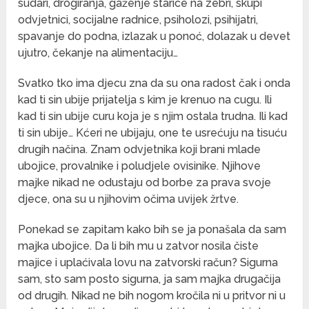
sudari, drogiranja, gaženje starice na zebri, skupi
odvjetnici, socijalne radnice, psiholozi, psihijatri,
spavanje do podna, izlazak u ponoć, dolazak u devet
ujutro, čekanje na alimentaciju…
Svatko tko ima djecu zna da su ona radost čak i onda
kad ti sin ubije prijatelja s kim je krenuo na cugu. Ili
kad ti sin ubije curu koja je s njim ostala trudna. Ili kad
ti sin ubije… Kćeri ne ubijaju, one te usrećuju na tisuću
drugih načina. Znam odvjetnika koji brani mlade
ubojice, provalnike i poludjele ovisinike. Njihove
majke nikad ne odustaju od borbe za prava svoje
djece, ona su u njihovim očima uvijek žrtve.
Ponekad se zapitam kako bih se ja ponašala da sam
majka ubojice. Da li bih mu u zatvor nosila čiste
majice i uplaćivala lovu na zatvorski račun? Sigurna
sam, sto sam posto sigurna, ja sam majka drugačija
od drugih. Nikad ne bih nogom kročila ni u pritvor ni u