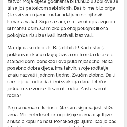
zatvor. Moje dijete godinama bi trunulo u sobi dva sa
tri sa još petoricom sebi sličnih. Baš bi me bilo briga
što svi seru u jamu metar udaljenu od njihovih
kreveta na kat. Sigurna sam, moj sin ubojica izgubio
bi mamu, osim…Osim ako ga onaj pokojnik ili ona
pokojnica nisu izazivali, izazivali, izazivali…
Ma, djeca su dobitak. Baš dobitak! Kad ostariš
pokloniš im kuću u kojoj živiš a oni ti onda dolaze u
starački dom, ponekad i dva puta mjesečno. Neka
posebno dobra djeca, ima takvih, svoje roditelje
znaju nazvati i jednom tjedno. Zvučim zlobno. Da li
sam djecu rodila da bi mi svakoga dana telefon
jednom zazvonio? Ili sam ih rodila…Zašto sam ih
rodila?
Pojma nemam. Jedino u što sam sigurna jest, stiže
zima. Moj četrdesetpetogodišnji sin ima osjetljive
sinuse a kapu ne nosi. Ponekad ga ujutro, kad je baš