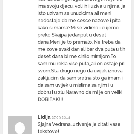
ima svoju djecu, voli ih i uziva u njima, ja
isto uzivam sa unucicima ali meni
nedostaje da me cesce nazove i pita
kako si mama?Mi se vidimo i cujemo
preko Skajpa jedanput u deset
dana.Meni je to premalo. Ne treba da
me zove svaki dan ali bar dva puta u tih
deset dana bi me cinilo mirnijom.To
sam mu rekla vise puta,,ali on ostaje pri
svom.Sta drugo nego da uvijek iznova
zakljucim da sam sretna sto ga imam i
da sam uvijek u mislima sa njim i u
dobru i u zlu.Naravno da mi je on veliki
DOBITAK!!!
Lidija
27.09.2014
Sjajna Vedrana…uzivanje je citati vase
tekstove!