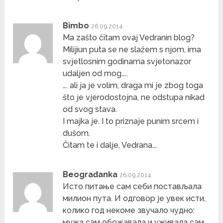
Bimbo
26.09.2014
Ma zašto čitam ovaj Vedranin blog?
Milijiun puta se ne slažem s njom, ima
svjetlosnim godinama svjetonazor
udaljen od mog…..
…. ali ja je volim, draga mi je zbog toga
što je vjerodostojna, ne odstupa nikad
od svog stava.
I majka je. I to priznaje punim srcem i
dušom.
Čitam te i dalje, Vedrana….
Beograđanka
26.09.2014
Исто питање сам себи постављала
милион пута. И одговор је увек исти,
колико год некоме звучало чудно:
мужа сам обожавала и уживала сам