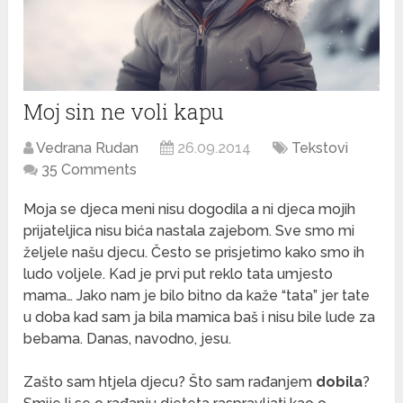
Moj sin ne voli kapu
Vedrana Rudan
26.09.2014
Tekstovi
35 Comments
Moja se djeca meni nisu dogodila a ni djeca mojih
prijateljica nisu bića nastala zajebom. Sve smo mi
željele našu djecu. Često se prisjetimo kako smo ih
ludo voljele. Kad je prvi put reklo tata umjesto
mama… Jako nam je bilo bitno da kaže “tata” jer tate
u doba kad sam ja bila mamica baš i nisu bile lude za
bebama. Danas, navodno, jesu.
Zašto sam htjela djecu? Što sam rađanjem
dobila
?