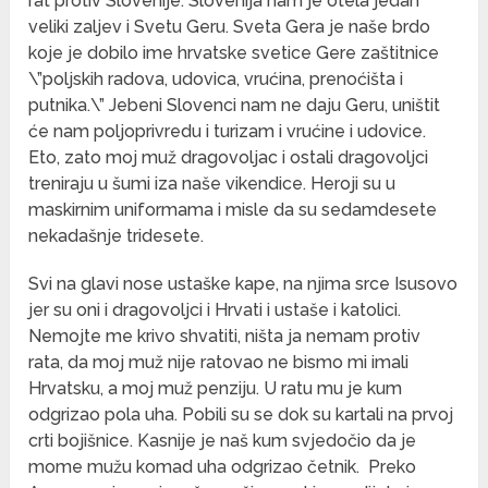
rat protiv Slovenije. Slovenija nam je otela jedan
veliki zaljev i Svetu Geru. Sveta Gera je naše brdo
koje je dobilo ime hrvatske svetice Gere zaštitnice
\”poljskih radova, udovica, vrućina, prenoćišta i
putnika.\” Jebeni Slovenci nam ne daju Geru, uništit
će nam poljoprivredu i turizam i vrućine i udovice.
Eto, zato moj muž dragovoljac i ostali dragovoljci
treniraju u šumi iza naše vikendice. Heroji su u
maskirnim uniformama i misle da su sedamdesete
nekadašnje tridesete.
Svi na glavi nose ustaške kape, na njima srce Isusovo
jer su oni i dragovoljci i Hrvati i ustaše i katolici.
Nemojte me krivo shvatiti, ništa ja nemam protiv
rata, da moj muž nije ratovao ne bismo mi imali
Hrvatsku, a moj muž penziju. U ratu mu je kum
odgrizao pola uha. Pobili su se dok su kartali na prvoj
crti bojišnice. Kasnije je naš kum svjedočio da je
mome mužu komad uha odgrizao četnik. Preko