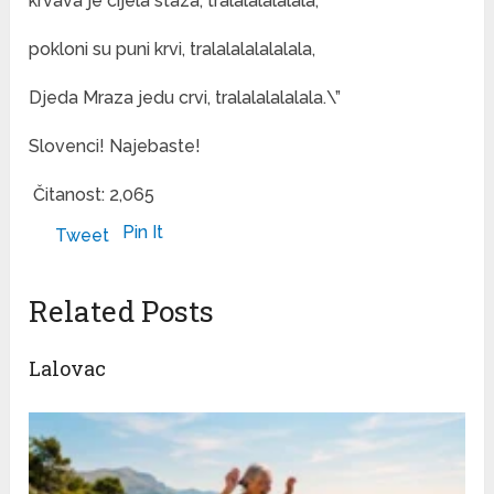
krvava je cijela staza, tralalalalalala,
pokloni su puni krvi, tralalalalalalala,
Djeda Mraza jedu crvi, tralalalalalala.\”
Slovenci! Najebaste!
Čitanost:
2,065
Pin It
Tweet
Related Posts
Lalovac