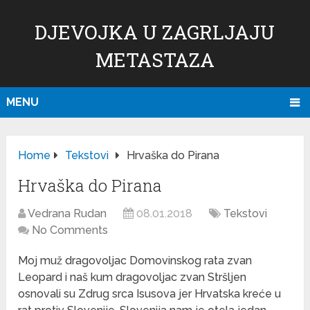
DJEVOJKA U ZAGRLJAJU
METASTAZA
MENU
Home
Tekstovi
Hrvaška do Pirana
Hrvaška do Pirana
Vedrana Rudan
08.01.2018
Tekstovi
No Comments
Moj muž dragovoljac Domovinskog rata zvan
Leopard i naš kum dragovoljac zvan Stršljen
osnovali su Zdrug srca Isusova jer Hrvatska kreće u