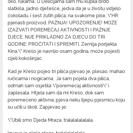
oko, rukama. U Delicijama sam mu kupila brdo
slatkiša, jadno djetešce, jedva da je u životu vidjelo
čokoladu, i šest žutih pilića, na svakome piše, \”HR
pjenasti proizvod. PAŽNJA! UPOZORENJE! MOŽE
IZAZVATI POREMEĆAJ AKTIVNOSTI I PAŽNJE
DJECE. NIJE PRIKLADNO ZA DJECU DO TRI
GODINE: PROČITATI I SPREMITI. Zemlja porijekla
Kina.\” Krešo je navršio osam godina, može pojesti
cijeli kokošinjac.
Kad je Krešo pojeo tri pilića pjevao je, plesao, mahao
ručicama i nogicama. Ja sam pojela dva pilića,
odmah sam osjetila \”poremećaj aktivnosti\” i
zaplesala. Htjela sam da mi Krešo, dok sam
poremećeno aktivna, pjeva neku lijepu pjesmicu koju
su učili u školi. Zapjevao je:
\”Ubili smo Djeda Mraza, tralalalalalala,