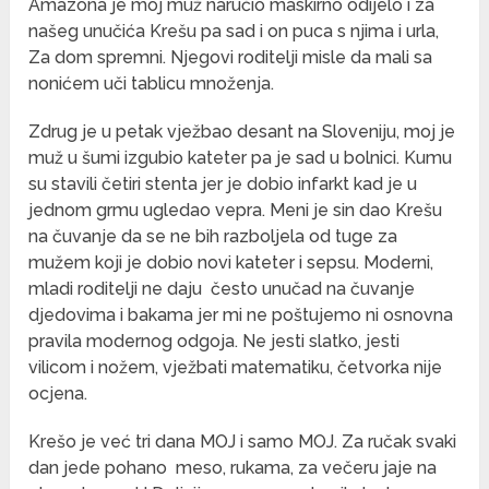
Amazona je moj muž naručio maskirno odijelo i za
našeg unučića Krešu pa sad i on puca s njima i urla,
Za dom spremni. Njegovi roditelji misle da mali sa
nonićem uči tablicu množenja.
Zdrug je u petak vježbao desant na Sloveniju, moj je
muž u šumi izgubio kateter pa je sad u bolnici. Kumu
su stavili četiri stenta jer je dobio infarkt kad je u
jednom grmu ugledao vepra. Meni je sin dao Krešu
na čuvanje da se ne bih razboljela od tuge za
mužem koji je dobio novi kateter i sepsu. Moderni,
mladi roditelji ne daju često unučad na čuvanje
djedovima i bakama jer mi ne poštujemo ni osnovna
pravila modernog odgoja. Ne jesti slatko, jesti
vilicom i nožem, vježbati matematiku, četvorka nije
ocjena.
Krešo je već tri dana MOJ i samo MOJ. Za ručak svaki
dan jede pohano meso, rukama, za večeru jaje na