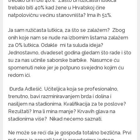
trebalo bi ih biti 40%. Zašto bi ružičastih lutkica
trebalo biti 40% kad žene u Hrvatskoj čine
natpolovičnu većinu stanovništa? Ima ih 51%.
Ja sam ružičasta lutkica, za što se zalažem? Zbog
onih koje nam se nude na izbornim listama zalažem
za O% lutkica. Odakle mi ta suluda ideja?
Jednostavno, dvadeset godina gledam što rade i što
su za nas učinile saborske barbike. Nasumce ću
spomenuti neke jer je potpuno svejedno kojim ću
redom ići.
Đurđa Adlešič. Učiteljica koja se profesionalno,
trenutno, bavi razminiravanjem brda i dolina i
nasiljem na stadionima. Kvalifikacija za te poslove?
Rezultati? Ima li mina manje? Krvavih glava na
stadionima više? Nikad nećemo saznati.
Ne može se reći da je gospođa totalno bezlična. Prvi