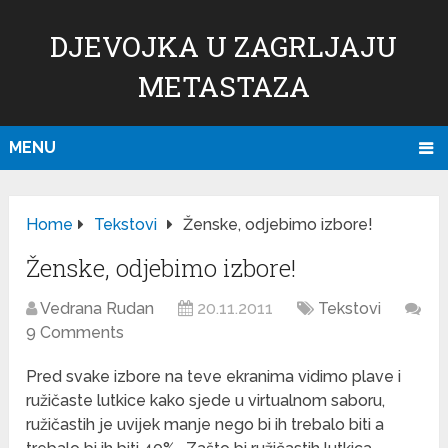
DJEVOJKA U ZAGRLJAJU
METASTAZA
MENU
Home
Tekstovi
Ženske, odjebimo izbore!
Ženske, odjebimo izbore!
Vedrana Rudan
20.11.2011
Tekstovi
9 Comments
Pred svake izbore na teve ekranima vidimo plave i
ružičaste lutkice kako sjede u virtualnom saboru,
ružičastih je uvijek manje nego bi ih trebalo biti a