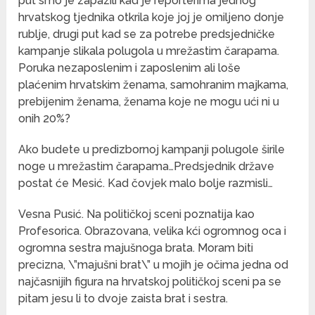
put smo je zapazili kad je reporterima jednog
hrvatskog tjednika otkrila koje joj je omiljeno donje
rublje, drugi put kad se za potrebe predsjedničke
kampanje slikala polugola u mrežastim čarapama.
Poruka nezaposlenim i zaposlenim ali loše
plaćenim hrvatskim ženama, samohranim majkama,
prebijenim ženama, ženama koje ne mogu ući ni u
onih 20%?
Ako budete u predizbornoj kampanji polugole širile
noge u mrežastim čarapama…Predsjednik države
postat će Mesić. Kad čovjek malo bolje razmisli…
Vesna Pusić. Na političkoj sceni poznatija kao
Profesorica. Obrazovana, velika kći ogromnog oca i
ogromna sestra majušnoga brata. Moram biti
precizna, \”majušni brat\” u mojih je očima jedna od
najčasnijih figura na hrvatskoj političkoj sceni pa se
pitam jesu li to dvoje zaista brat i sestra.