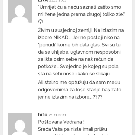
21.11.2011
“Umrijet ću a neću saznati zašto smo
mi žene jedna prema drugoj toliko zle.”
🙂
Živim u susjednoj zemlji. Ne izlazim na
izbore NIKAD…. Jer ne postoji niko na
“ponudi” kome bih dala glas. Svi su tu
da se uhljebe, uglavnom nesposobni
za išta osim sebe na naš račun da
potkože… Svejedno je kojeg su pola,
šta na sebi nose i kako se slikaju…
Ali stalno me optužuju da sam među
odgovornima za loše stanje baš zato
jer ne izlazim na izbore… ????
hifo
21.11.2011
Poštovana Vedrana !
Sreća Vaša pa niste imali priliku