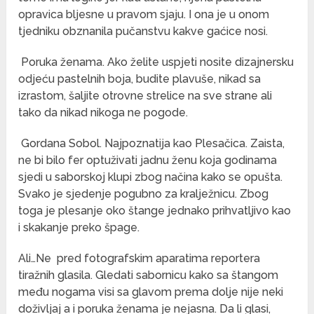
opravica bljesne u pravom sjaju. I ona je u onom
tjedniku obznanila pučanstvu kakve gaćice nosi.
Poruka ženama. Ako želite uspjeti nosite dizajnersku
odjeću pastelnih boja, budite plavuše, nikad sa
izrastom, šaljite otrovne strelice na sve strane ali
tako da nikad nikoga ne pogode.
Gordana Sobol. Najpoznatija kao Plesačica. Zaista,
ne bi bilo fer optuživati jadnu ženu koja godinama
sjedi u saborskoj klupi zbog načina kako se opušta.
Svako je sjedenje pogubno za kralježnicu. Zbog
toga je plesanje oko štange jednako prihvatljivo kao
i skakanje preko špage.
Ali…Ne pred fotografskim aparatima reportera
tiražnih glasila. Gledati sabornicu kako sa štangom
među nogama visi sa glavom prema dolje nije neki
doživljaj a i poruka ženama je nejasna. Da li glasi,