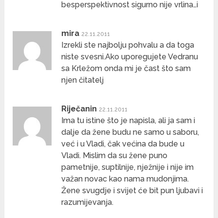
besperspektivnost sigurno nije vrlina…i
mira
22.11.2011
Izrekli ste najbolju pohvalu a da toga
niste svesni.Ako uporegujete Vedranu
sa Krležom onda mi je čast što sam
njen čitatelj
Riječanin
22.11.2011
Ima tu istine što je napisla, ali ja sam i
dalje da žene budu ne samo u saboru,
već i u Vladi, čak većina da bude u
Vladi. Mislim da su žene puno
pametnije, suptilnije, nježnije i nije im
važan novac kao nama mudonjima.
Žene svugdje i svijet će bit pun ljubavi i
razumijevanja.