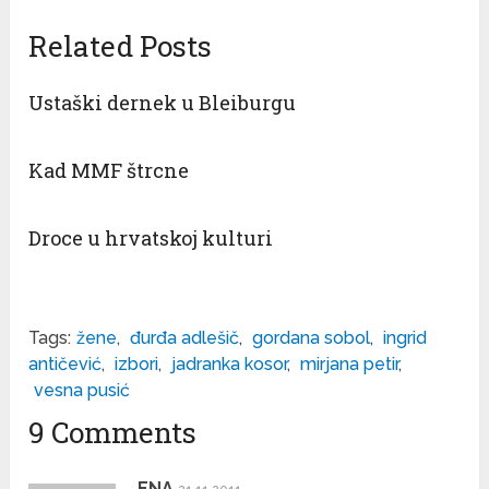
Related Posts
Ustaški dernek u Bleiburgu
Kad MMF štrcne
Droce u hrvatskoj kulturi
Tags:
žene
,
đurđa adlešič
,
gordana sobol
,
ingrid
antičević
,
izbori
,
jadranka kosor
,
mirjana petir
,
vesna pusić
9 Comments
ENA