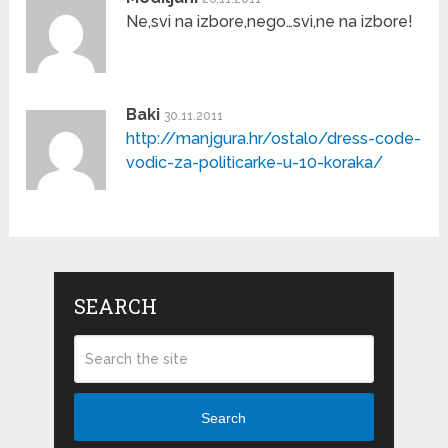
Ne,svi na izbore,nego…svi,ne na izbore!
Baki
30.11.2011
http://manjgura.hr/ostalo/dress-code-
vodic-za-politicarke-u-10-koraka/
SEARCH
Search