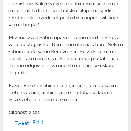
besmislene. Kakve veze sa sudbinom naše zemlje
ima podatak da li će u saborskim klupama sjediti
četrdeset ili devedeset posto bića poput ovih koje
sam nabrojila?
Mi žene izvan Sabora ipak možemo učiniti nešto za
svoje dostojanstvo. Nemojmo otići na izbore. Neka u
Saboru sjede samo Kenovi i Barbike za koje su oni
glasali. Tako nam baš nitko neće moći prodati priču
da smo odgovorne za ono što će nam se uskoro
dogoditi.
Kakve veze, mi obične žene, imamo s nafrakanim,
pretencioznim, ambicioznim spodobama kojima
ništa sveto nije osim love i moći.
Čitanost:
2,121
Pin It
Tweet