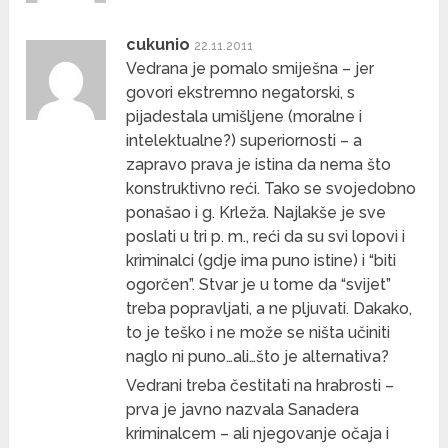
cukunio
22.11.2011
Vedrana je pomalo smiješna – jer
govori ekstremno negatorski, s
pijadestala umišljene (moralne i
intelektualne?) superiornosti – a
zapravo prava je istina da nema što
konstruktivno reći. Tako se svojedobno
ponašao i g. Krleža. Najlakše je sve
poslati u tri p. m., reći da su svi lopovi i
kriminalci (gdje ima puno istine) i “biti
ogorčen”. Stvar je u tome da “svijet”
treba popravljati, a ne pljuvati. Dakako,
to je teško i ne može se ništa učiniti
naglo ni puno…ali…što je alternativa?
Vedrani treba čestitati na hrabrosti –
prva je javno nazvala Sanadera
kriminalcem – ali njegovanje očaja i