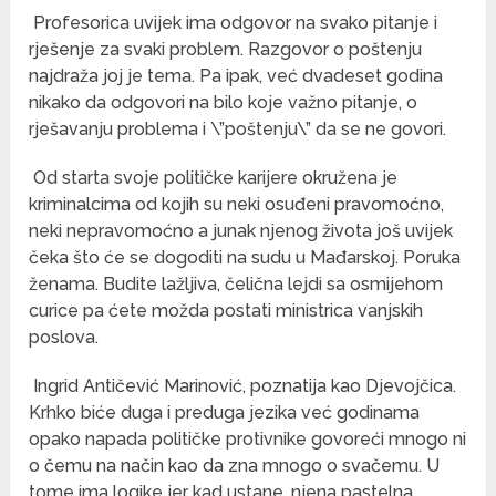
Profesorica uvijek ima odgovor na svako pitanje i
rješenje za svaki problem. Razgovor o poštenju
najdraža joj je tema. Pa ipak, već dvadeset godina
nikako da odgovori na bilo koje važno pitanje, o
rješavanju problema i \”poštenju\” da se ne govori.
Od starta svoje političke karijere okružena je
kriminalcima od kojih su neki osuđeni pravomoćno,
neki nepravomoćno a junak njenog života još uvijek
čeka što će se dogoditi na sudu u Mađarskoj. Poruka
ženama. Budite lažljiva, čelična lejdi sa osmijehom
curice pa ćete možda postati ministrica vanjskih
poslova.
Ingrid Antičević Marinović, poznatija kao Djevojčica.
Krhko biće duga i preduga jezika već godinama
opako napada političke protivnike govoreći mnogo ni
o čemu na način kao da zna mnogo o svačemu. U
tome ima logike jer kad ustane, njena pastelna