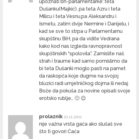
upoznati bh-parlamentarke: teta
Dušanku(Majkić), pa teta Azru i teta
Milicu i teta Vesnu,pa Aleksandru i
Ismetu, zatim dvije Nermine i Danijelu, i
kad se sve to strpa u Parlamentarnu
skupštinu BiH, pa da vidite Vedrana
kako kod nas izgleda ravnopravnost
skupštinskih “spolovila”. Zamislite naš
strah i traume kad samo pomislimo da
bi teta Dušanki moglo pasti na pamet
da raskopča koje dugme na svojoj
bluzici radi umjetničkog dojma ili nedaj
Bože da pokuša za novine opisati svoje
erotsko rublje… 🙂 😉
prolaznik
21.11.2011
nije važna vrsta gaća ako slušaš sve
što ti govori Ćaća