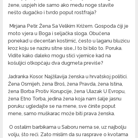
žene, uspjeh ide samo ako među noge stavite
nešto dugačko i tvrdo poput rostfraja?
Mirjana Petir. Žena Sa Velikim Križem. Gospođa čiji je
moto vjera u Boga i seljačka sloga. Obučena
ponekad u decentan kostimić, često u laganu bluzicu
kroz koju se naziru sitne sise…I to bi bilo to. Poruka.
Vidite kako daleko mogu stići vjernice kad na
košuljici otkopčaju dva dugmeta previše?
Jadranka Kosor. Najžilavija ženska u hrvatskoj politici.
Žena Osmijeh, žena Broš, žena Pravda, žena Istina,
žena Borba Protiv Korupcije, žena Ulazak U Evropu,
žena Etno Torba, jedina žena koja nam šalje jasnu
poruku: ugledajte se na mene, sve činite poput
mene, samo muškarac može biti prava ženska.
O ostalim barbikama u Saboru nema se, uz najbolju
volju, što reći. Zato mislim da su rasprave o kvotama