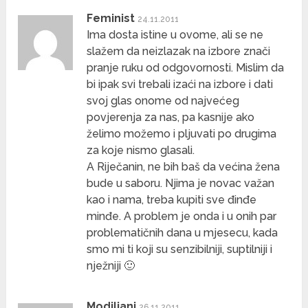
Feminist
24.11.2011
Ima dosta istine u ovome, ali se ne
slažem da neizlazak na izbore znači
pranje ruku od odgovornosti. Mislim da
bi ipak svi trebali izaći na izbore i dati
svoj glas onome od najvećeg
povjerenja za nas, pa kasnije ako
želimo možemo i pljuvati po drugima
za koje nismo glasali.
A Riječanin, ne bih baš da većina žena
bude u saboru. Njima je novac važan
kao i nama, treba kupiti sve đinđe
minđe. A problem je onda i u onih par
problematičnih dana u mjesecu, kada
smo mi ti koji su senzibilniji, suptilniji i
nježniji 🙂
Modiljani
26.11.2011