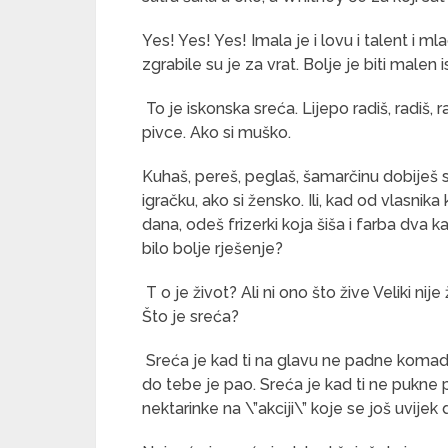
Yes! Yes! Yes! Imala je i lovu i talent i m
zgrabile su je za vrat. Bolje je biti malen 
To je iskonska sreća. Lijepo radiš, radiš
pivce. Ako si muško.
Kuhaš, pereš, peglaš, šamarčinu dobiješ 
igračku, ako si žensko. Ili, kad od vlasnika
dana, odeš frizerki koja šiša i farba dva 
bilo bolje rješenje?
T o je život? Ali ni ono što žive Veliki nij
Što je sreća?
Sreća je kad ti na glavu ne padne komad 
do tebe je pao. Sreća je kad ti ne pukne
nektarinke na \”akciji\” koje se još uvijek