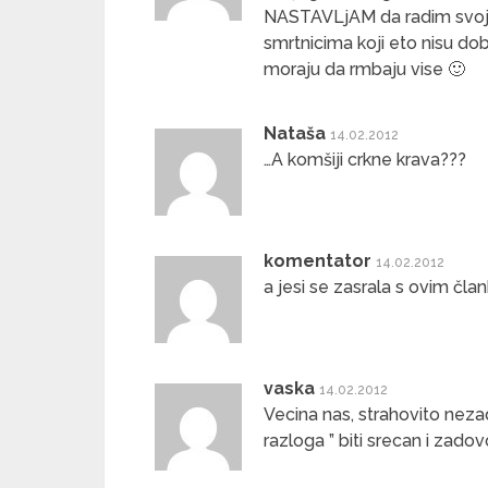
NASTAVLjAM da radim svoj
smrtnicima koji eto nisu do
moraju da rmbaju vise 🙂
Nataša
14.02.2012
…A komšiji crkne krava???
komentator
14.02.2012
a jesi se zasrala s ovim čl
vaska
14.02.2012
Vecina nas, strahovito neza
razloga ” biti srecan i zadov