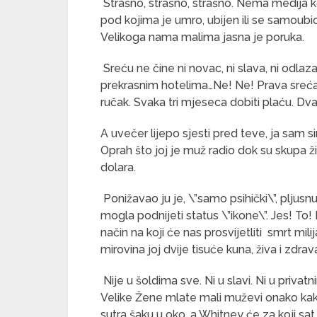
Strašno, strašno, strašno. Nema medija k
pod kojima je umro, ubijen ili se samoubi
Velikoga nama malima jasna je poruka.
Sreću ne čine ni novac, ni slava, ni odlaz
prekrasnim hotelima…Ne! Ne! Prava sreća
ručak. Svaka tri mjeseca dobiti plaću. D
A uvečer lijepo sjesti pred teve, ja sam s
Oprah što joj je muž radio dok su skupa živ
dolara.
Ponižavao ju je, \”samo psihički\”, pljusn
mogla podnijeti status \”ikone\”. Jes! To! P
način na koji će nas prosvijetliti smrt m
mirovina joj dvije tisuće kuna, živa i zdrav
Nije u šoldima sve. Ni u slavi. Ni u privat
Velike Žene mlate mali muževi onako kako
sutra šaku u oko, a Whitney će za koji sat 