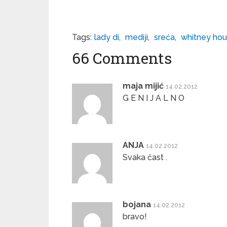
Tags:
lady di
,
mediji
,
sreća
,
whitney hou
66 Comments
maja mijić
14.02.2012
G E N I J A L N O
ANJA
14.02.2012
Svaka čast .
bojana
14.02.2012
bravo!