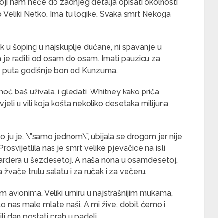
oji nam neće do zadnjeg detalja opisati okolnosti
o Veliki Netko. Ima tu logike. Svaka smrt Nekoga
ak u šoping u najskuplje dućane, ni spavanje u
 je raditi od osam do osam. Imati pauzicu za
va puta godišnje bon od Kunzuma.
inoć baš uživala, i gledati Whitney kako priča
jeli u vili koja košta nekoliko desetaka milijuna
uo ju je, \”samo jednom\”, ubijala se drogom jer nije
rosvijetlila nas je smrt velike pjevačice na isti
ilijardera u šezdesetoj. A naša nona u osamdesetoj,
a žvače trulu salatu i za ručak i za večeru.
nim avionima. Veliki umiru u najstrašnijim mukama,
 nas male mlate naši. A mi žive, dobit ćemo i
ili dan postati prah u padeli.