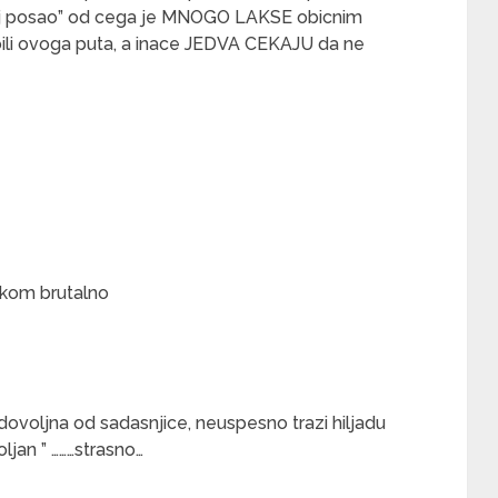
 posao” od cega je MNOGO LAKSE obicnim
bili ovoga puta, a inace JEDVA CEKAJU da ne
ankom brutalno
dovoljna od sadasnjice, neuspesno trazi hiljadu
oljan ” ………strasno…