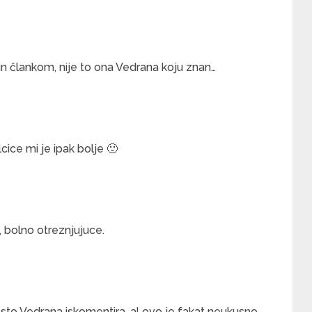
n člankom, nije to ona Vedrana koju znan…
lcice mi je ipak bolje 🙂
, bolno otreznjujuce.
sto Vedrana iskomentira, al ovo je fakat neukusno