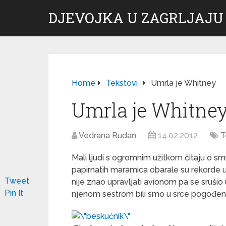
DJEVOJKA U ZAGRLJAJU
Home
Tekstovi
Umrla je Whitney
Umrla je Whitne
Vedrana Rudan
14.02.2012
T
Mali ljudi s ogromnim užitkom čitaju o sm
papirnatih maramica obarale su rekorde u
Tweet
nije znao upravljati avionom pa se sruš
Pin It
njenom sestrom bili smo u srce pogođeni