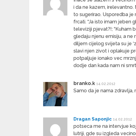
i da ne kazem, irelevantno. N
to sugerirao. Usporedba je
frcati. “Ja isto imam jeben
televiziji pjevat?!; “Kuham 
gledaju njenu emisiju, a ne mo
diljem cijelog svijeta su je ‘z
slavi njen zivot i oplakuje 
potpaljuje ionako vec mrzn
dodje dan kada nam ni smrt 
branko.k
14.02.2012
Samo da je nama zdravlja, 
Dragan Saponjic
14.02.2012
potseca me na intervjue koje
lutriji, gde su izgleda veci