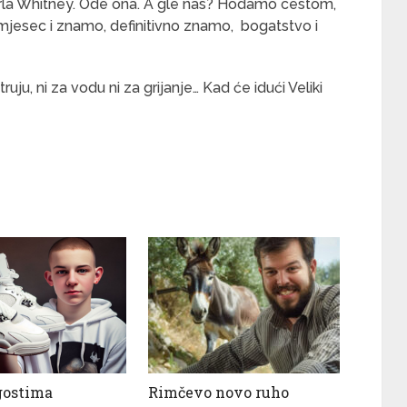
mrla Whitney. Ode ona. A gle nas? Hodamo cestom,
mjesec i znamo, definitivno znamo, bogatstvo i
uju, ni za vodu ni za grijanje… Kad će idući Veliki
gostima
Rimčevo novo ruho