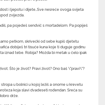
ladost i ljepotu i dijete…Sve nesreće ovoga svijeta
ispod zvijezda.
, radiš, pa pojedeš sendvič s mortadelom. Pa popiješ
samo petkom, skrivećki od sebe kupiš djetetu
 kafića dobiješ tri tisuće kuna koje ti duguje godinu
kata iznad tebe. Robija? Možda bi metak u čelo ipak
e život. Što je život? Pravi život? Ono baš \”pravi\”?
stropa u bolnici u kojoj ležiš a onome u krevetu
 proteza koja slavi dvadeseti rođendan. Sreća su
 dobro drže.