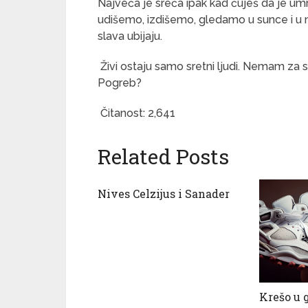
Najveća je sreća ipak kad čuješ da je u
udišemo, izdišemo, gledamo u sunce i u 
slava ubijaju.
Živi ostaju samo sretni ljudi. Nemam za str
Pogreb?
Čitanost:
2,641
Related Posts
Nives Celzijus i Sanader
Krešo u 