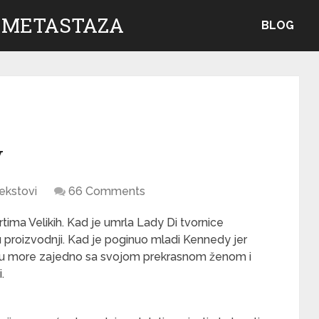
 METASTAZA
BLOG
y
ekstovi
66 Comments
rtima Velikih. Kad je umrla Lady Di tvornice
 proizvodnji. Kad je poginuo mladi Kennedy jer
io u more zajedno sa svojom prekrasnom ženom i
.