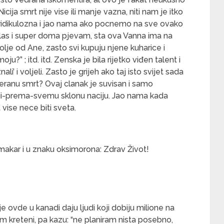
icija smrt nije vise ili manje vazna, niti nam je itko
 ridikulozna i jao nama ako pocnemo na sve ovako
 glas i super doma pjevam, sta ova Vanna ima na
bolje od Ane, zasto svi kupuju njene kuharice i
ju?” ; itd. itd. Zenska je bila rijetko viđen talent i
nali’ i voljeli. Zasto je grijeh ako taj isto svijet sada
preranu smrt? Ovaj clanak je suvisan i samo
ji-prema-svemu sklonu naciju. Jao nama kada
vise nece biti sveta.
makar i u znaku oksimorona: Zdrav Život!
 ovde u kanadi daju ljudi koji dobiju milione na
nom kreteni, pa kazu: “ne planiram nista posebno,