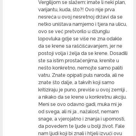
Vergilijom se slažem: imate li neki plan,
varijantu, kuda, što?! Ovo nije prva
nesreća u ovoj nesretnoj državi da se
netko uništava namjerno i tjera na ulicu,
ovo se već pretvorilo u džunglu
lopovluka gdje se više ne zna odakle
da se krene sa raščišćavanjem, jer ne
postoji volja i želja da se krene. Dosadili
ste sa istim prostačenjima, krenite u
nešto konkretno, nemojte samo paliti
vatru. Znate opipati puls naroda, ali ne
znate što dalje, a takvih koji samo
kritiziraju je puno, previše u ovoj zemlji ,
a nikako da se krene u konkretnu akciju.
Meni se ovo odavno gadi, muka mi je
od svega, ali ni ja , nažalost, nemam
snage, a vjerojatno i znanja i upornosti,
da povedem te ljude u bolji život. Fale
nam ljudi koji bi znali i htjeli izvući ovu