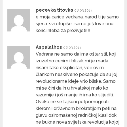
pecevka titovka
08.03.2014
e moja carice vedrana, narod ti je samo
sjena…svi otupiše….samo još love onu
korici hleba za proživjeti!!!
Aspalathos
08.03.2014
Vedrana ne samo da ima oštar stil, koji
izuzetno cenim i blizak mi je mada
nisam tako eksplicitan, već ovim
člankom neskriveno pokazuje da su joj
revolucionarne ideje vrlo bliske. Samo
mi se čini da ih u hrvatskoj malo ko
razumije i još manje ih ima ko slijediti.
Ovako će se tajkuni potpomognuti
klerom i državnom birokratijom peti na
glavu osiromašenoj radničkoj klasi dok
ne bukne nova svijetska revolucija kojoj