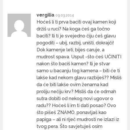
vergilia
09.03.2014
Hoćeš li ti prva baciti ovaj kamen koji
držiš u ruci? Na koga ćeš ga točno
baciti? Ili ti je svejedno čiju ćeš glavu
pogoditi – ubij, razbij, uništi, dokrajči!
Dok kamenje leti, bijes caruje, a
mudrost spava. Usput -što ćeš UČINITI
nakon što baciš kamen? Ili je stvar
samo u bacanju tog kamena – biti će ti
lakše kad nekom glavu razbiješ?? Misliš
da će biti lakše ovim ženama kad
proliju nečiju krv? Misliš da će odmah
sutra dobiti od nekog novi ugovor o
radu?? Hoćeš li im ti dati posao? Ovo
što pišeš ZNAMO, ponavljaš kao
papiga – ali ni riječ mudrosti ne izlazi iz
tvog pera. Što savjetuješ osim