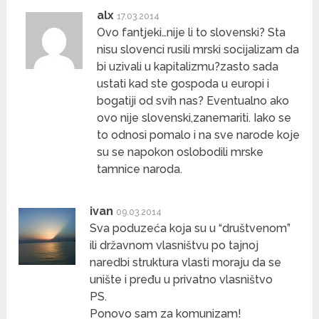
alx
17.03.2014
Ovo fantjeki…nije li to slovenski? Sta
nisu slovenci rusili mrski socijalizam da
bi uzivali u kapitalizmu?zasto sada
ustati kad ste gospoda u europi i
bogatiji od svih nas? Eventualno ako
ovo nije slovenski,zanemariti. Iako se
to odnosi pomalo i na sve narode koje
su se napokon oslobodili mrske
tamnice naroda.
ivan
09.03.2014
Sva poduzeća koja su u “društvenom”
ili državnom vlasništvu po tajnoj
naredbi struktura vlasti moraju da se
unište i pređu u privatno vlasništvo
PS.
Ponovo sam za komunizam!