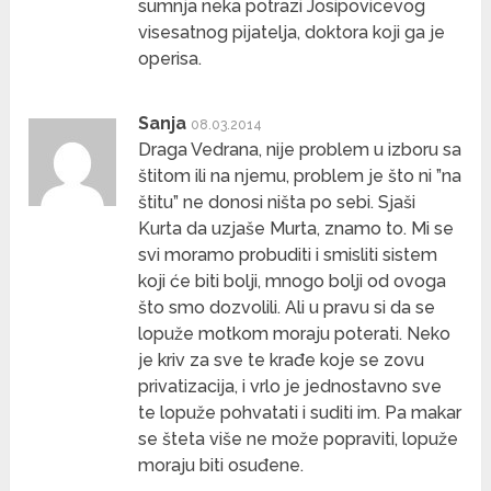
sumnja neka potrazi Josipovicevog
visesatnog pijatelja, doktora koji ga je
operisa.
Sanja
08.03.2014
Draga Vedrana, nije problem u izboru sa
štitom ili na njemu, problem je što ni ”na
štitu” ne donosi ništa po sebi. Sjaši
Kurta da uzjaše Murta, znamo to. Mi se
svi moramo probuditi i smisliti sistem
koji će biti bolji, mnogo bolji od ovoga
što smo dozvolili. Ali u pravu si da se
lopuže motkom moraju poterati. Neko
je kriv za sve te krađe koje se zovu
privatizacija, i vrlo je jednostavno sve
te lopuže pohvatati i suditi im. Pa makar
se šteta više ne može popraviti, lopuže
moraju biti osuđene.