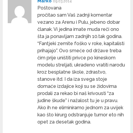
Marko
09.03.2014
Poštovana
pročitao sam Vaš zadnji komentar
vezano za Arenu i Pulu, jebeno dobar
članak. Vi jedina imate muda reči ono
šta ja ponavljam zadnjih 10.tak godina.
“Fantjeki zemite foško v roke, kapitalisti
prihajajo”. Ovo smeće od države treba
čim prije uništiti privce po kineskom
modelu streljati, ukradeno vratiti narodu
kroz besplatne škole, zdrastvo,
stanove itd. I da iza svega stoje
domaće izdajice koji su se židovima
prodali za rekao bi naš krivousti “za
judine škude” i nažalost tu je u pravu.
Ako ih ne eliminiramo jednom za uvijek
kao što kirurg odstranjuje tumor eto nih
opet za desetak godina.