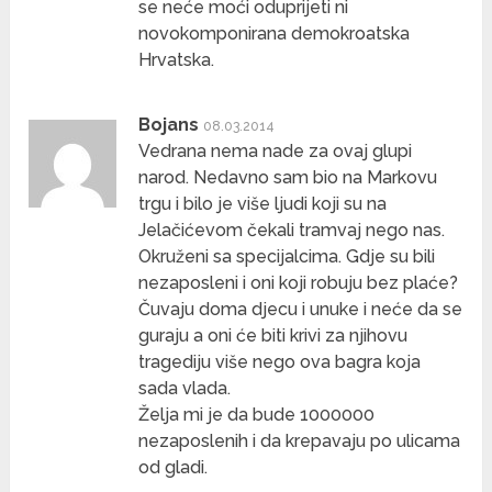
se neće moći oduprijeti ni
novokomponirana demokroatska
Hrvatska.
Bojans
08.03.2014
Vedrana nema nade za ovaj glupi
narod. Nedavno sam bio na Markovu
trgu i bilo je više ljudi koji su na
Jelačićevom čekali tramvaj nego nas.
Okruženi sa specijalcima. Gdje su bili
nezaposleni i oni koji robuju bez plaće?
Čuvaju doma djecu i unuke i neće da se
guraju a oni će biti krivi za njihovu
tragediju više nego ova bagra koja
sada vlada.
Želja mi je da bude 1000000
nezaposlenih i da krepavaju po ulicama
od gladi.