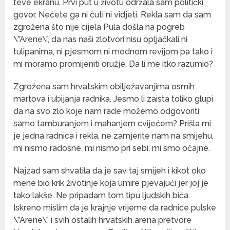
teve ekranu. Prvi put u životu održala sam politički
govor. Nećete ga ni čuti ni vidjeti. Rekla sam da sam
zgrožena što nije cijela Pula došla na pogreb
\”Arene\”, da nas naši zlotvori nisu opljačkali ni
tulipanima, ni pjesmom ni modnom revijom pa tako i
mi moramo promijeniti oružje. Da li me itko razumio?
Zgrožena sam hrvatskim obilježavanjima osmih
martova i ubijanja radnika. Jesmo li zaista toliko glupi
da na svo zlo koje nam rade možemo odgovoriti
samo tamburanjem i mahanjem cvijećem? Prišla mi
je jedna radnica i rekla, ne zamjerite nam na smijehu,
mi nismo radosne, mi nismo pri sebi, mi smo očajne.
Najzad sam shvatila da je sav taj smijeh i kikot oko
mene bio krik životinje koja umire pjevajući jer joj je
tako lakše. Ne pripadam tom tipu ljudskih bića.
Iskreno mislim da je krajnje vrijeme da radnice pulske
\”Arene\” i svih ostalih hrvatskih arena pretvore