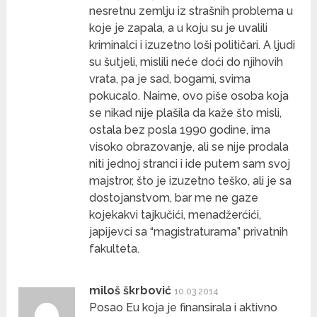
nesretnu zemlju iz strašnih problema u
koje je zapala, a u koju su je uvalili
kriminalci i izuzetno loši političari. A ljudi
su šutjeli, mislili neće doći do njihovih
vrata, pa je sad, bogami, svima
pokucalo. Naime, ovo piše osoba koja
se nikad nije plašila da kaže što misli,
ostala bez posla 1990 godine, ima
visoko obrazovanje, ali se nije prodala
niti jednoj stranci i ide putem sam svoj
majstror, što je izuzetno teško, ali je sa
dostojanstvom, bar me ne gaze
kojekakvi tajkučići, menadžerćići,
japijevci sa “magistraturama” privatnih
fakulteta.
miloš škrbović
10.03.2014
Posao Eu koja je finansirala i aktivno