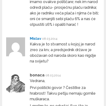
imamo ovakve političare; nek im narod
odredi plaču- prosječnu plaču radnika;
ako je radniku veča plača i njima če biti;
oni će smanjiti sebi plaču 6% a nas će
otpustiti 16% i opaliti harač !
Mislav
08.03.2014
Kakva je to stvarnost u kojoj je narod
zreo za krv, a predsjednik države je
obožavan od naroda skoro kao nigdje
na svijetu?
bonaca
08.03.2014
Vedrana,
Prvi politički govor ? Čestitke za
hrabrost! Takvu petlju nemaju gomile
muškaraca.
I, molim te, ne odustaj. Sve što je