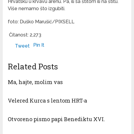
Hrvatsku u krvavu arenu. Pa, ili sa štitom ili na štitu.
Više nemamo što izgubiti.
foto: Duško Marušić/PIXSELL
Čitanost:
2,273
Pin It
Tweet
Related Posts
Ma, hajte, molim vas
Velered Kurca s lentom HRT-a
Otvoreno pismo papi Benediktu XVI.