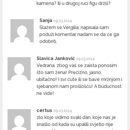
kamena? Ili u drugoj ruci figu držiš?
Sanja
09.03.2014
Slažem se Vergilia, napisala sam
poduži komentar, nadam se da će ga
odobriti.
Slavica Janković
09.03.2014
Vedrana, zbog vas se zaista ponosim
što sam žena! Precizno, jasno,
ubitačno! I svi ćute ili se bave mržnjom i
sjebanom nam prošlošću! A budućnost
ne vide!
certus
09.03.2014
zlo koje vidimo svaki dan, koje nas je
snašlo od kada su upalili svjetlo nije