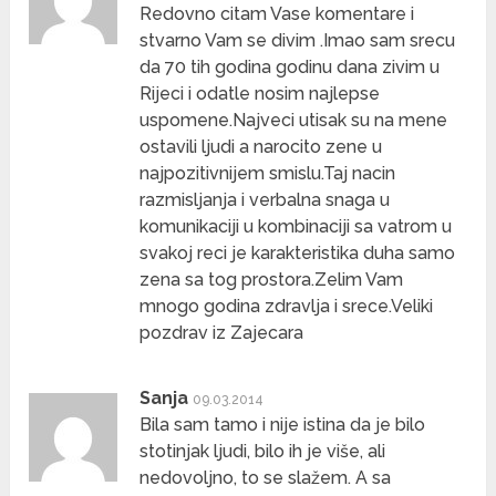
Redovno citam Vase komentare i
stvarno Vam se divim .Imao sam srecu
da 70 tih godina godinu dana zivim u
Rijeci i odatle nosim najlepse
uspomene.Najveci utisak su na mene
ostavili ljudi a narocito zene u
najpozitivnijem smislu.Taj nacin
razmisljanja i verbalna snaga u
komunikaciji u kombinaciji sa vatrom u
svakoj reci je karakteristika duha samo
zena sa tog prostora.Zelim Vam
mnogo godina zdravlja i srece.Veliki
pozdrav iz Zajecara
Sanja
09.03.2014
Bila sam tamo i nije istina da je bilo
stotinjak ljudi, bilo ih je više, ali
nedovoljno, to se slažem. A sa