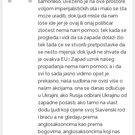
samoniklo, uvezeno je na ove prostore
voljom imperijalističkih sila i malo se šta
može uraditi, dok ljudi misle da nam
loše ide jer je ovaj ili onaj političar
zločest nema nam pomoći, tek kada se
progleda i vidi da sa zapada dolazi zlo
tek tada će se stvoriti pretpostavke da
se nešto mijenja, dok ljudi ne shvate da
je ovakva EU i Zapad uzrok našeg
propadanja nema nam pomoći, a i da
svi to sada jasno vidimo opet je
prekasno, naša sudbina ne ovisi više o
našim akcijama, ona se danas odlučuje
u Ukrajini, ako Rusija odbrani Ukrajinu od
zapadne pošasti, ako tamo na vlast
dođu ljudi koji cijene svoj Slavenski rod
i braću a ne gledaju prema
anglosaksoncima kao prema
bogovima, anglosaksoncima koji nas