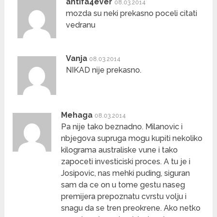
antifa4ever
08.03.2014
mozda su neki prekasno poceli citati
vedranu
Vanja
08.03.2014
NIKAD nije prekasno.
Mehaga
08.03.2014
Pa nije tako beznadno. Milanovic i
nbjegova supruga mogu kupiti nekoliko
kilograma australiske vune i tako
zapoceti investiciski proces. A tu je i
Josipovic, nas mehki puding, siguran
sam da ce on u tome gestu naseg
premijera prepoznatu cvrstu volju i
snagu da se tren preokrene. Ako netko