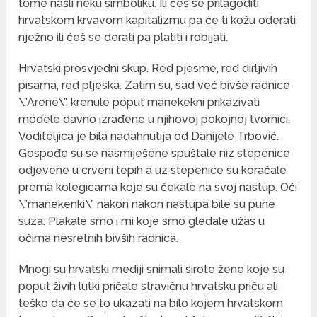
tome našli neku simboliku. Ili ćeš se prilagoditi
hrvatskom krvavom kapitalizmu pa će ti kožu oderati
nježno ili ćeš se derati pa platiti i robijati.
Hrvatski prosvjedni skup. Red pjesme, red dirljivih
pisama, red pljeska. Zatim su, sad već bivše radnice
\”Arene\”, krenule poput manekekni prikazivati
modele davno izrađene u njihovoj pokojnoj tvornici.
Voditeljica je bila nadahnutija od Danijele Trbović.
Gospođe su se nasmiješene spuštale niz stepenice
odjevene u crveni tepih a uz stepenice su koračale
prema kolegicama koje su čekale na svoj nastup. Oči
\”manekenki\” nakon nakon nastupa bile su pune
suza. Plakale smo i mi koje smo gledale užas u
očima nesretnih bivših radnica.
Mnogi su hrvatski mediji snimali sirote žene koje su
poput živih lutki pričale stravičnu hrvatsku priču ali
teško da će se to ukazati na bilo kojem hrvatskom