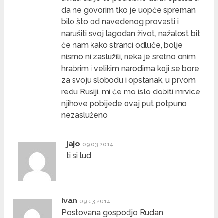
da ne govorim tko je uopće spreman
bilo što od navedenog provesti i
narušiti svoj lagodan život, nažalost bit
će nam kako stranci odluče, bolje
nismo ni zaslužili, neka je sretno onim
hrabrim i velikim narodima koji se bore
za svoju slobodu i opstanak, u prvom
redu Rusiji, mi će mo isto dobiti mrvice
njihove pobijede ovaj put potpuno
nezasluženo
jajo
09.03.2014
ti si lud
ivan
09.03.2014
Postovana gospodjo Rudan