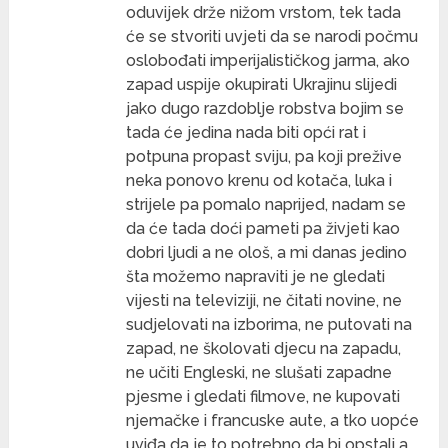
oduvijek drže nižom vrstom, tek tada
će se stvoriti uvjeti da se narodi počmu
oslobođati imperijalističkog jarma, ako
zapad uspije okupirati Ukrajinu slijedi
jako dugo razdoblje robstva bojim se
tada će jedina nada biti opći rat i
potpuna propast sviju, pa koji prežive
neka ponovo krenu od kotača, luka i
strijele pa pomalo naprijed, nadam se
da će tada doći pameti pa živjeti kao
dobri ljudi a ne ološ, a mi danas jedino
šta možemo napraviti je ne gledati
vijesti na televiziji, ne čitati novine, ne
sudjelovati na izborima, ne putovati na
zapad, ne školovati djecu na zapadu,
ne učiti Engleski, ne slušati zapadne
pjesme i gledati filmove, ne kupovati
njemačke i francuske aute, a tko uopće
uviđa da je to potrebno da bi opstali a