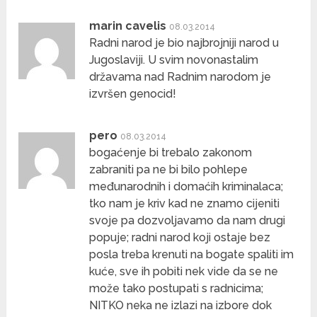
marin cavelis
08.03.2014
Radni narod je bio najbrojniji narod u
Jugoslaviji. U svim novonastalim
državama nad Radnim narodom je
izvršen genocid!
pero
08.03.2014
bogaćenje bi trebalo zakonom
zabraniti pa ne bi bilo pohlepe
međunarodnih i domaćih kriminalaca;
tko nam je kriv kad ne znamo cijeniti
svoje pa dozvoljavamo da nam drugi
popuje; radni narod koji ostaje bez
posla treba krenuti na bogate spaliti im
kuće, sve ih pobiti nek vide da se ne
može tako postupati s radnicima;
NITKO neka ne izlazi na izbore dok