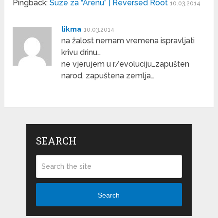
Pingback:
Suze za “Arenu” | Reversed Root
10.03.2014
likma
10.03.2014
na žalost nemam vremena ispravljati
krivu drinu…
ne vjerujem u r/evoluciju…zapušten
narod, zapuštena zemlja…
SEARCH
Search