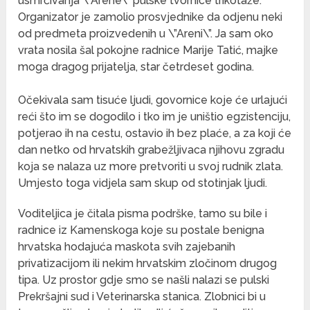
usmrćivanja \”Arene\” pulske tvornice trikotaže.
Organizator je zamolio prosvjednike da odjenu neki
od predmeta proizvedenih u \”Areni\”. Ja sam oko
vrata nosila šal pokojne radnice Marije Tatić, majke
moga dragog prijatelja, star četrdeset godina.
Očekivala sam tisuće ljudi, govornice koje će urlajući
reći što im se dogodilo i tko im je uništio egzistenciju,
potjerao ih na cestu, ostavio ih bez plaće, a za koji će
dan netko od hrvatskih grabežljivaca njihovu zgradu
koja se nalaza uz more pretvoriti u svoj rudnik zlata.
Umjesto toga vidjela sam skup od stotinjak ljudi.
Voditeljica je čitala pisma podrške, tamo su bile i
radnice iz Kamenskoga koje su postale benigna
hrvatska hodajuća maskota svih zajebanih
privatizacijom ili nekim hrvatskim zločinom drugog
tipa. Uz prostor gdje smo se našli nalazi se pulski
Prekršajni sud i Veterinarska stanica. Zlobnici bi u