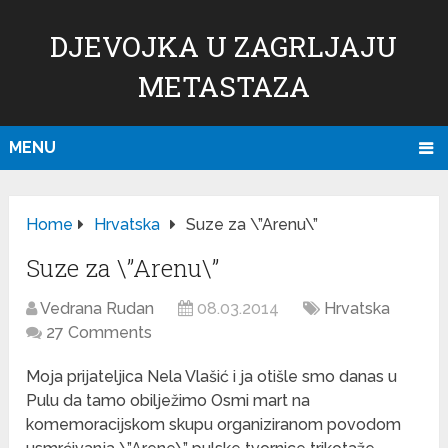
DJEVOJKA U ZAGRLJAJU
METASTAZA
MENU
Home
Hrvatska
Suze za \”Arenu\”
Suze za \”Arenu\”
Vedrana Rudan
08.03.2014
Hrvatska
27 Comments
Moja prijateljica Nela Vlašić i ja otišle smo danas u
Pulu da tamo obilježimo Osmi mart na
komemoracijskom skupu organiziranom povodom