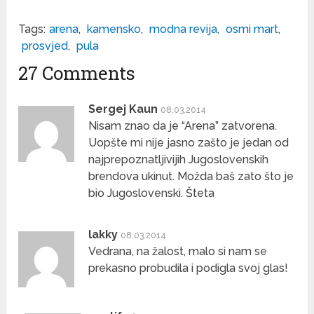
Tags:
arena
,
kamensko
,
modna revija
,
osmi mart
,
prosvjed
,
pula
27 Comments
Sergej Kaun
08.03.2014
Nisam znao da je “Arena” zatvorena.
Uopšte mi nije jasno zašto je jedan od
najprepoznatljivijih Jugoslovenskih
brendova ukinut. Možda baš zato što je
bio Jugoslovenski. Šteta
lakky
08.03.2014
Vedrana, na žalost, malo si nam se
prekasno probudila i podigla svoj glas!