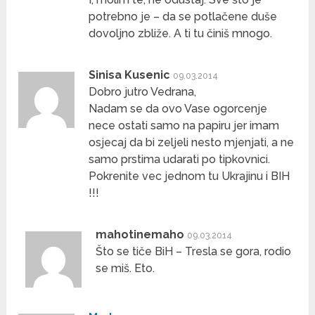
potrebno je – da se potlačene duše
dovoljno zbliže. A ti tu činiš mnogo.
Sinisa Kusenic
09.03.2014
Dobro jutro Vedrana,
Nadam se da ovo Vase ogorcenje
nece ostati samo na papiru jer imam
osjecaj da bi zeljeli nesto mjenjati, a ne
samo prstima udarati po tipkovnici.
Pokrenite vec jednom tu Ukrajinu i BIH
!!!
mahotinemaho
09.03.2014
Što se tiče BiH – Tresla se gora, rodio
se miš. Eto.