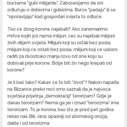
burzama “gubi milijarde”. Zaboravljamo da oni
odlučuju o dobicima i gubicima. Burze “padaju” ili se
“oporavljaju” kad gospodari svijeta to odluče.
Tko će zbog korone najebati? Ako zanemarimo
mrtve kojih još nema milijun, već su najebali milijuni
živih diljem svijeta. Milijuni koji su ostali bez posla,
milijuni koji će ostati bez posla, milijuni koji će uskoro
raditi za dvostruko manju lovu od one koju su
dobivali prije korone. Bolje biti živ nego krepati od
korone?
Je li baš tako? Kakav će to biti “život”? Nakon napada
na Blizance preko noći smo saznali da je najveća
svjetska prijetnja „demokraciji“ terorizam? Gdje je
danas terorizam? Nema ga jer i iznad “terorizma” ima
terorizam. To je korona, kao što je pred pet godina
rekao naš Bill, virus opasniji od atomskog oružja,
dakle i od terorizma.