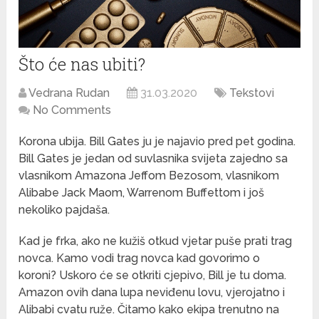
Što će nas ubiti?
Vedrana Rudan
31.03.2020
Tekstovi
No Comments
Korona ubija. Bill Gates ju je najavio pred pet godina.
Bill Gates je jedan od suvlasnika svijeta zajedno sa
vlasnikom Amazona Jeffom Bezosom, vlasnikom
Alibabe Jack Maom, Warrenom Buffettom i još
nekoliko pajdaša.
Kad je frka, ako ne kužiš otkud vjetar puše prati trag
novca. Kamo vodi trag novca kad govorimo o
koroni? Uskoro će se otkriti cjepivo, Bill je tu doma.
Amazon ovih dana lupa neviđenu lovu, vjerojatno i
Alibabi cvatu ruže. Čitamo kako ekipa trenutno na