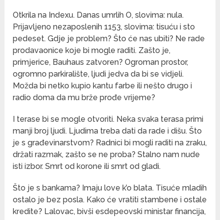
Otkrila na Indexu. Danas umrlih O, slovima: nula.
Prijavljeno nezaposlenih 1153, slovima: tisuću i sto
pedeset. Gdje je problem? Što će nas ubiti? Ne rade
prodavaonice koje bi mogle raditi. Zašto je,
primjerice, Bauhaus zatvoren? Ogroman prostor,
ogromno parkiralište, ljudi jedva da bi se vidjeli.
Možda bi netko kupio kantu farbe ili nešto drugo i
radio doma da mu brže prođe vrijeme?
I terase bi se mogle otvoriti. Neka svaka terasa primi
manji broj ljudi. Ljudima treba dati da rade i dišu. Što
je s građevinarstvom? Radnici bi mogli raditi na zraku,
držati razmak, zašto se ne proba? Stalno nam nude
isti izbor. Smrt od korone ili smrt od gladi.
Što je s bankama? Imaju love k’o blata. Tisuće mladih
ostalo je bez posla. Kako će vratiti stambene i ostale
kredite? Lalovac, bivši esdepeovski ministar financija,