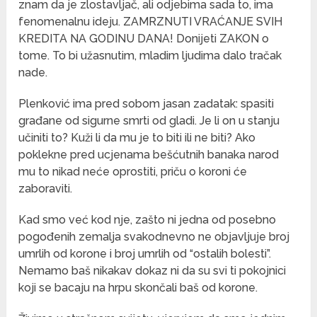
znam da je zlostavljač, ali odjebima sada to, ima
fenomenalnu ideju. ZAMRZNUTI VRAĆANJE SVIH
KREDITA NA GODINU DANA! Donijeti ZAKON o
tome. To bi užasnutim, mladim ljudima dalo tračak
nade.
Plenković ima pred sobom jasan zadatak: spasiti
građane od sigurne smrti od gladi. Je li on u stanju
učiniti to? Kuži li da mu je to biti ili ne biti? Ako
poklekne pred ucjenama bešćutnih banaka narod
mu to nikad neće oprostiti, priču o koroni će
zaboraviti.
Kad smo već kod nje, zašto ni jedna od posebno
pogođenih zemalja svakodnevno ne objavljuje broj
umrlih od korone i broj umrlih od “ostalih bolesti”.
Nemamo baš nikakav dokaz ni da su svi ti pokojnici
koji se bacaju na hrpu skončali baš od korone.