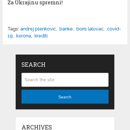
Za Ukrajinu spremni!
Tags:
andrej plenković
,
banke
,
boris lalovac
,
covid-
19
,
korona
,
krediti
SEARCH
Search
ARCHIVES