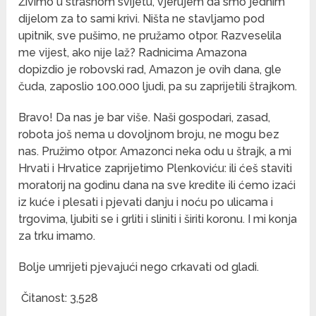
Živimo u strašnom svijetu, vjerujem da smo jednim
dijelom za to sami krivi. Ništa ne stavljamo pod
upitnik, sve pušimo, ne pružamo otpor. Razveselila
me vijest, ako nije laž? Radnicima Amazona
dopizdio je robovski rad, Amazon je ovih dana, gle
čuda, zaposlio 100.000 ljudi, pa su zaprijetili štrajkom.
Bravo! Da nas je bar više. Naši gospodari, zasad,
robota još nema u dovoljnom broju, ne mogu bez
nas. Pružimo otpor. Amazonci neka odu u štrajk, a mi
Hrvati i Hrvatice zaprijetimo Plenkoviću: ili ćeš staviti
moratorij na godinu dana na sve kredite ili ćemo izaći
iz kuće i plesati i pjevati danju i noću po ulicama i
trgovima, ljubiti se i grliti i sliniti i širiti koronu. I mi konja
za trku imamo.
Bolje umrijeti pjevajući nego crkavati od gladi.
Čitanost:
3,528