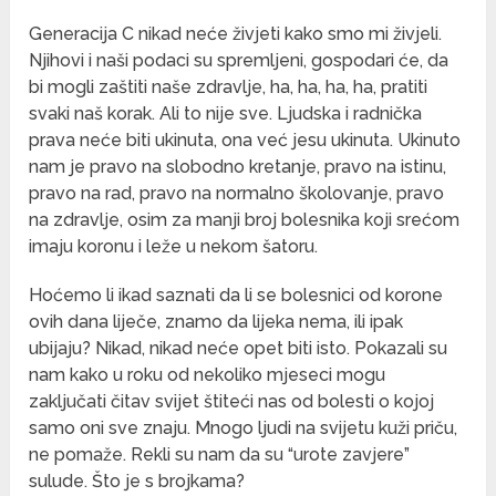
Generacija C nikad neće živjeti kako smo mi živjeli.
Njihovi i naši podaci su spremljeni, gospodari će, da
bi mogli zaštiti naše zdravlje, ha, ha, ha, ha, pratiti
svaki naš korak. Ali to nije sve. Ljudska i radnička
prava neće biti ukinuta, ona već jesu ukinuta. Ukinuto
nam je pravo na slobodno kretanje, pravo na istinu,
pravo na rad, pravo na normalno školovanje, pravo
na zdravlje, osim za manji broj bolesnika koji srećom
imaju koronu i leže u nekom šatoru.
Hoćemo li ikad saznati da li se bolesnici od korone
ovih dana liječe, znamo da lijeka nema, ili ipak
ubijaju? Nikad, nikad neće opet biti isto. Pokazali su
nam kako u roku od nekoliko mjeseci mogu
zaključati čitav svijet štiteći nas od bolesti o kojoj
samo oni sve znaju. Mnogo ljudi na svijetu kuži priču,
ne pomaže. Rekli su nam da su “urote zavjere”
sulude. Što je s brojkama?