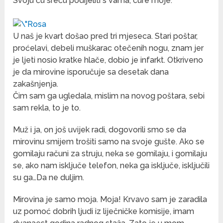
Svoju ću sreću podijeliti s vama, cure moje.
U naš je kvart došao pred tri mjeseca. Stari poštar,
proćelavi, debeli muškarac otečenih nogu, znam jer
je ljeti nosio kratke hlače, dobio je infarkt. Otkriveno
je da mirovine isporučuje sa desetak dana
zakašnjenja.
Čim sam ga ugledala, mislim na novog poštara, sebi
sam rekla, to je to.
Muž i ja, on još uvijek radi, dogovorili smo se da
mirovinu smijem trošiti samo na svoje gušte. Ako se
gomilaju računi za struju, neka se gomilaju, i gomilaju
se, ako nam isključe telefon, neka ga isključe, isključili
su ga…Da ne duljim.
Mirovina je samo moja. Moja! Krvavo sam je zaradila
uz pomoć dobrih ljudi iz liječničke komisije, imam