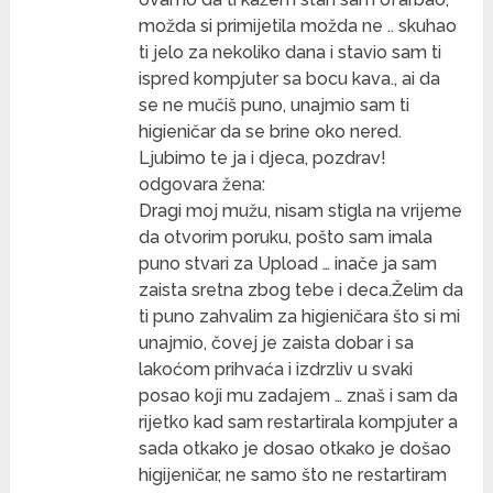
možda si primijetila možda ne .. skuhao
ti jelo za nekoliko dana i stavio sam ti
ispred kompjuter sa bocu kava., ai da
se ne mučiš puno, unajmio sam ti
higieničar da se brine oko nered.
Ljubimo te ja i djeca, pozdrav!
odgovara žena:
Dragi moj mužu, nisam stigla na vrijeme
da otvorim poruku, pošto sam imala
puno stvari za Upload … inače ja sam
zaista sretna zbog tebe i deca.Želim da
ti puno zahvalim za higieničara što si mi
unajmio, čovej je zaista dobar i sa
lakoćom prihvaća i izdrzliv u svaki
posao koji mu zadajem … znaš i sam da
rijetko kad sam restartirala kompjuter a
sada otkako je dosao otkako je došao
higijeničar, ne samo što ne restartiram