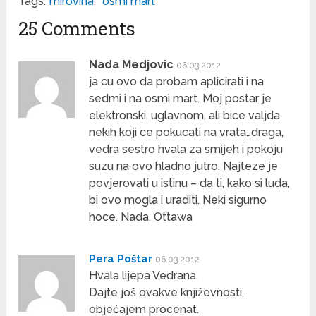
Tags:
mirovina
,
osmi mart
25 Comments
Nada Medjovic
06.03.2012
ja cu ovo da probam aplicirati i na
sedmi i na osmi mart. Moj postar je
elektronski, uglavnom, ali bice valjda
nekih koji ce pokucati na vrata…draga,
vedra sestro hvala za smijeh i pokoju
suzu na ovo hladno jutro. Najteze je
povjerovati u istinu – da ti, kako si luda,
bi ovo mogla i uraditi. Neki sigurno
hoce. Nada, Ottawa
Pera Poštar
06.03.2012
Hvala lijepa Vedrana.
Dajte još ovakve književnosti,
objećajem procenat.