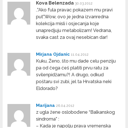
Kova Belenzada
30.03.2012
..”Ako fula pravac pokazem mu pravi
put”.Wow, ovo je jedna izvanredna
kolekcija misli i osjecanja koje
unapredjuju metabolizam! Vedrana,
svaka cast za ovaj nesebican dar!
Mirjana Ojdanic
11.04.2012
Kuku, Ženo, što mu dade celu penziju
pa od čega ćeš platiti prvu ratu za
svilenpidžamu?! A drugo, odkud
poštaru svi zubi, jel ta Hrvatska neki
Eldorado?
Marijana
26.04.2012
z ugla žene oslobođene “Balkanskog
sindroma” :
– Kada je napolju prava vremenska