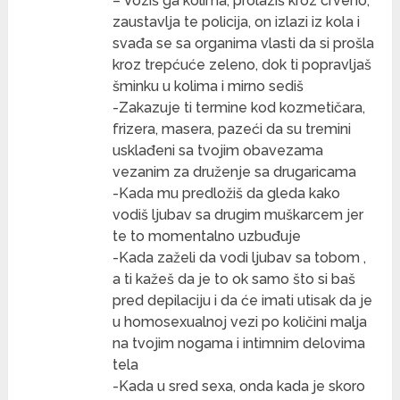
– Voziš ga kolima, prolaziš kroz crveno,
zaustavlja te policija, on izlazi iz kola i
svađa se sa organima vlasti da si prošla
kroz trepćuće zeleno, dok ti popravljaš
šminku u kolima i mirno sediš
-Zakazuje ti termine kod kozmetičara,
frizera, masera, pazeći da su tremini
usklađeni sa tvojim obavezama
vezanim za druženje sa drugaricama
-Kada mu predložiš da gleda kako
vodiš ljubav sa drugim muškarcem jer
te to momentalno uzbuđuje
-Kada zaželi da vodi ljubav sa tobom ,
a ti kažeš da je to ok samo što si baš
pred depilaciju i da će imati utisak da je
u homosexualnoj vezi po količini malja
na tvojim nogama i intimnim delovima
tela
-Kada u sred sexa, onda kada je skoro