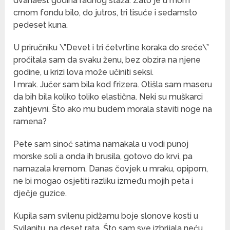
dvanaest godina radnog staža. Zato je u mom
crnom fondu bilo, do jutros, tri tisuće i sedamsto
pedeset kuna.
U priručniku \”Devet i tri četvrtine koraka do sreće\”
pročitala sam da svaku ženu, bez obzira na njene
godine, u krizi lova može učiniti seksi.
I mrak. Jučer sam bila kod frizera. Otišla sam maseru
da bih bila koliko toliko elastična. Neki su muškarci
zahtjevni. Što ako mu budem morala staviti noge na
ramena?
Pete sam sinoć satima namakala u vodi punoj
morske soli a onda ih brusila, gotovo do krvi, pa
namazala kremom. Danas čovjek u mraku, opipom,
ne bi mogao osjetiti razliku između mojih peta i
dječje guzice.
Kupila sam svilenu pidžamu boje slonove kosti u
Svilanitu, na deset rata. Što sam sve izbrijala neću