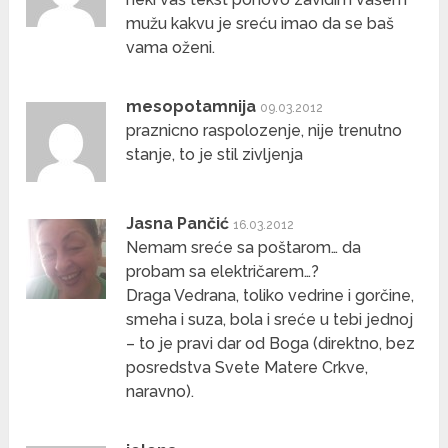
mužu kakvu je sreću imao da se baš
vama oženi.
mesopotamnija
09.03.2012
praznicno raspolozenje, nije trenutno
stanje, to je stil zivljenja
Jasna Pančić
16.03.2012
Nemam sreće sa poštarom… da
probam sa električarem…?
Draga Vedrana, toliko vedrine i gorčine,
smeha i suza, bola i sreće u tebi jednoj
– to je pravi dar od Boga (direktno, bez
posredstva Svete Matere Crkve,
naravno).