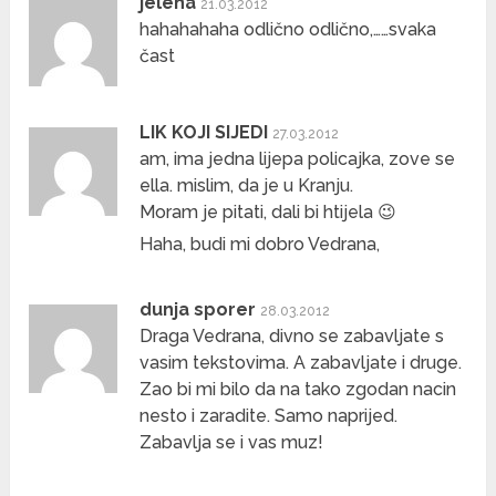
jelena
21.03.2012
hahahahaha odlično odlično,……svaka
čast
LIK KOJI SIJEDI
27.03.2012
am, ima jedna lijepa policajka, zove se
ella. mislim, da je u Kranju.
Moram je pitati, dali bi htijela 😉
Haha, budi mi dobro Vedrana,
dunja sporer
28.03.2012
Draga Vedrana, divno se zabavljate s
vasim tekstovima. A zabavljate i druge.
Zao bi mi bilo da na tako zgodan nacin
nesto i zaradite. Samo naprijed.
Zabavlja se i vas muz!