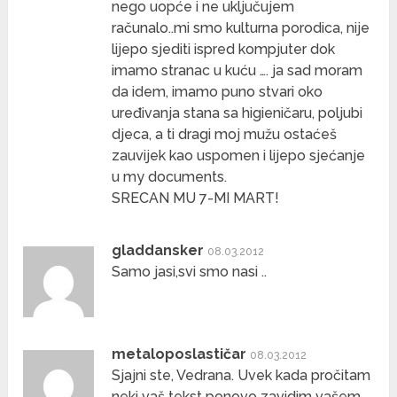
nego uopće i ne uključujem
računalo..mi smo kulturna porodica, nije
lijepo sjediti ispred kompjuter dok
imamo stranac u kuću …. ja sad moram
da idem, imamo puno stvari oko
uređivanja stana sa higieničaru, poljubi
djeca, a ti dragi moj mužu ostaćeš
zauvijek kao uspomen i lijepo sjećanje
u my documents.
SRECAN MU 7-MI MART!
gladdansker
08.03.2012
Samo jasi,svi smo nasi ..
metaloposlastičar
08.03.2012
Sjajni ste, Vedrana. Uvek kada pročitam
neki vaš tekst ponovo zavidim vašem