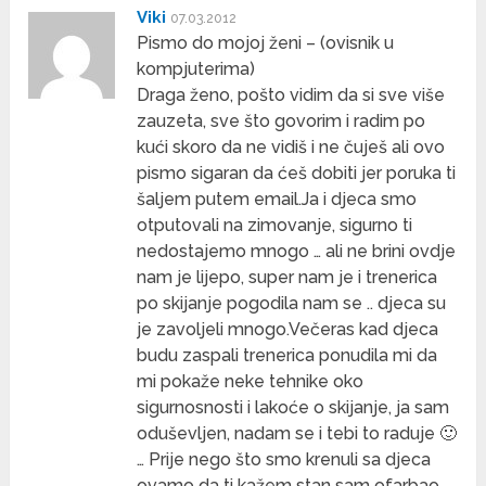
Viki
07.03.2012
Pismo do mojoj ženi – (ovisnik u
kompjuterima)
Draga ženo, pošto vidim da si sve više
zauzeta, sve što govorim i radim po
kući skoro da ne vidiš i ne čuješ ali ovo
pismo sigaran da ćeš dobiti jer poruka ti
šaljem putem email.Ja i djeca smo
otputovali na zimovanje, sigurno ti
nedostajemo mnogo … ali ne brini ovdje
nam je lijepo, super nam je i trenerica
po skijanje pogodila nam se .. djeca su
je zavoljeli mnogo.Večeras kad djeca
budu zaspali trenerica ponudila mi da
mi pokaže neke tehnike oko
sigurnosnosti i lakoće o skijanje, ja sam
oduševljen, nadam se i tebi to raduje 🙂
… Prije nego što smo krenuli sa djeca
ovamo da ti kažem stan sam ofarbao,