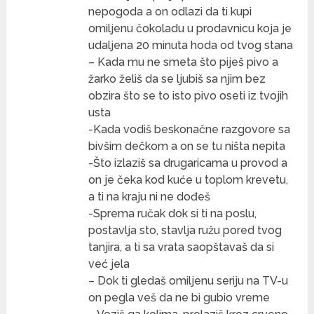
nepogoda a on odlazi da ti kupi
omiljenu čokoladu u prodavnicu koja je
udaljena 20 minuta hoda od tvog stana
– Kada mu ne smeta što piješ pivo a
žarko želiš da se ljubiš sa njim bez
obzira što se to isto pivo oseti iz tvojih
usta
-Kada vodiš beskonačne razgovore sa
bivšim dečkom a on se tu ništa nepita
-Što izlaziš sa drugaricama u provod a
on je čeka kod kuće u toplom krevetu,
a ti na kraju ni ne dođeš
-Sprema ručak dok si ti na poslu,
postavlja sto, stavlja ružu pored tvog
tanjira, a ti sa vrata saopštavaš da si
već jela
– Dok ti gledaš omiljenu seriju na TV-u
on pegla veš da ne bi gubio vreme