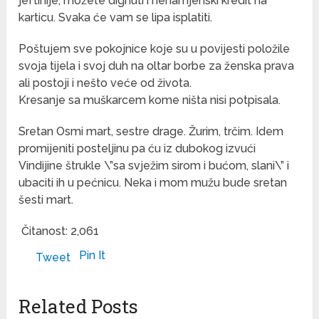
jeftinije, možete dignuti i nenamjenski kredit na
karticu. Svaka će vam se lipa isplatiti.
Poštujem sve pokojnice koje su u povijesti položile
svoja tijela i svoj duh na oltar borbe za ženska prava
ali postoji i nešto veće od života.
Kresanje sa muškarcem kome ništa nisi potpisala.
Sretan Osmi mart, sestre drage. Žurim, trčim. Idem
promijeniti posteljinu pa ću iz dubokog izvući
Vindijine štrukle \”sa svježim sirom i bućom, slani\” i
ubaciti ih u pećnicu. Neka i mom mužu bude sretan
šesti mart.
Čitanost:
2,061
Pin It
Tweet
Related Posts