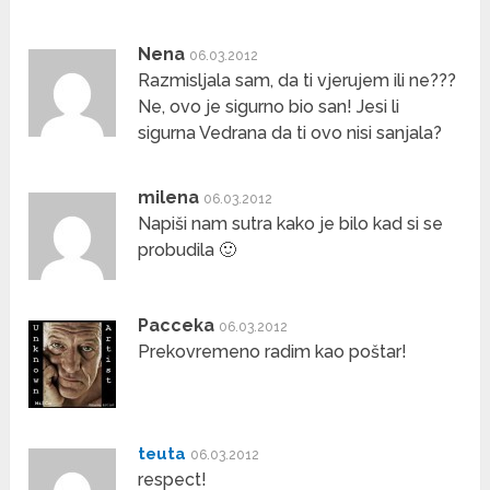
Nena
06.03.2012
Razmisljala sam, da ti vjerujem ili ne???
Ne, ovo je sigurno bio san! Jesi li
sigurna Vedrana da ti ovo nisi sanjala?
milena
06.03.2012
Napiši nam sutra kako je bilo kad si se
probudila 🙂
Pacceka
06.03.2012
Prekovremeno radim kao poštar!
teuta
06.03.2012
respect!