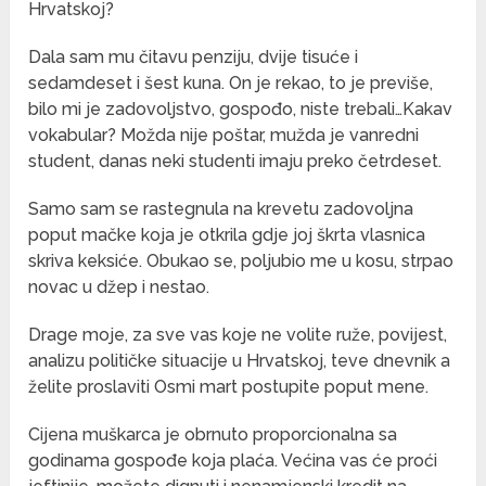
Hrvatskoj?
Dala sam mu čitavu penziju, dvije tisuće i
sedamdeset i šest kuna. On je rekao, to je previše,
bilo mi je zadovoljstvo, gospođo, niste trebali…Kakav
vokabular? Možda nije poštar, mužda je vanredni
student, danas neki studenti imaju preko četrdeset.
Samo sam se rastegnula na krevetu zadovoljna
poput mačke koja je otkrila gdje joj škrta vlasnica
skriva keksiće. Obukao se, poljubio me u kosu, strpao
novac u džep i nestao.
Drage moje, za sve vas koje ne volite ruže, povijest,
analizu političke situacije u Hrvatskoj, teve dnevnik a
želite proslaviti Osmi mart postupite poput mene.
Cijena muškarca je obrnuto proporcionalna sa
godinama gospođe koja plaća. Većina vas će proći