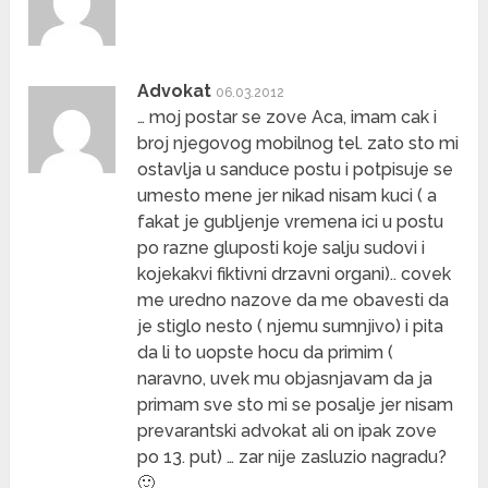
Advokat
06.03.2012
… moj postar se zove Aca, imam cak i
broj njegovog mobilnog tel. zato sto mi
ostavlja u sanduce postu i potpisuje se
umesto mene jer nikad nisam kuci ( a
fakat je gubljenje vremena ici u postu
po razne gluposti koje salju sudovi i
kojekakvi fiktivni drzavni organi).. covek
me uredno nazove da me obavesti da
je stiglo nesto ( njemu sumnjivo) i pita
da li to uopste hocu da primim (
naravno, uvek mu objasnjavam da ja
primam sve sto mi se posalje jer nisam
prevarantski advokat ali on ipak zove
po 13. put) … zar nije zasluzio nagradu?
🙂