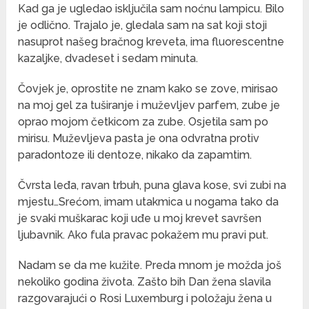
Kad ga je ugledao isključila sam noćnu lampicu. Bilo
je odlično. Trajalo je, gledala sam na sat koji stoji
nasuprot našeg bračnog kreveta, ima fluorescentne
kazaljke, dvadeset i sedam minuta.
Čovjek je, oprostite ne znam kako se zove, mirisao
na moj gel za tuširanje i muževljev parfem, zube je
oprao mojom četkicom za zube. Osjetila sam po
mirisu. Muževljeva pasta je ona odvratna protiv
paradontoze ili dentoze, nikako da zapamtim.
Čvrsta leđa, ravan trbuh, puna glava kose, svi zubi na
mjestu…Srećom, imam utakmica u nogama tako da
je svaki muškarac koji uđe u moj krevet savršen
ljubavnik. Ako fula pravac pokažem mu pravi put.
Nadam se da me kužite. Preda mnom je možda još
nekoliko godina života. Zašto bih Dan žena slavila
razgovarajući o Rosi Luxemburg i položaju žena u