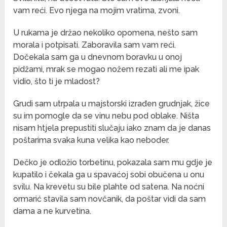
vam reći. Evo njega na mojim vratima, zvoni.
U rukama je držao nekoliko opomena, nešto sam
morala i potpisati. Zaboravila sam vam reći.
Dočekala sam ga u dnevnom boravku u onoj
pidžami, mrak se mogao nožem rezati ali me ipak
vidio, što ti je mladost?
Grudi sam utrpala u majstorski izrađen grudnjak, žice
su im pomogle da se vinu nebu pod oblake. Ništa
nisam htjela prepustiti slučaju iako znam da je danas
poštarima svaka kuna velika kao neboder.
Dečko je odložio torbetinu, pokazala sam mu gdje je
kupatilo i čekala ga u spavaćoj sobi obučena u onu
svilu. Na krevetu su bile plahte od satena. Na noćni
ormarić stavila sam novčanik, da poštar vidi da sam
dama a ne kurvetina.