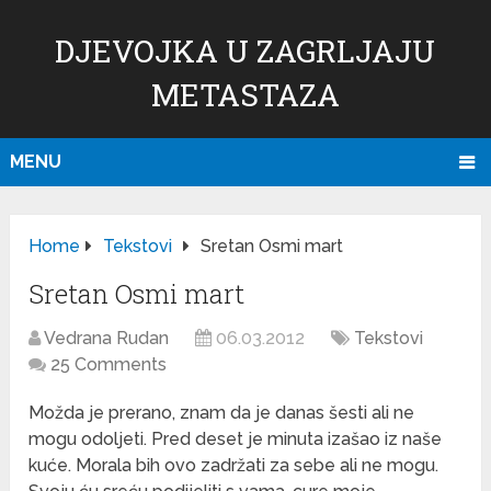
DJEVOJKA U ZAGRLJAJU
METASTAZA
MENU
Home
Tekstovi
Sretan Osmi mart
Sretan Osmi mart
Vedrana Rudan
06.03.2012
Tekstovi
25 Comments
Možda je prerano, znam da je danas šesti ali ne
mogu odoljeti. Pred deset je minuta izašao iz naše
kuće. Morala bih ovo zadržati za sebe ali ne mogu.