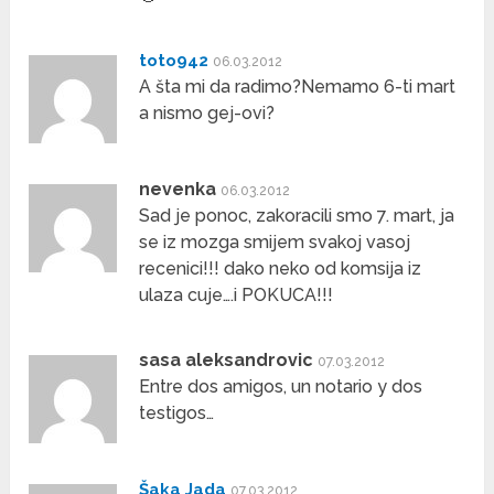
toto942
06.03.2012
A šta mi da radimo?Nemamo 6-ti mart
a nismo gej-ovi?
nevenka
06.03.2012
Sad je ponoc, zakoracili smo 7. mart, ja
se iz mozga smijem svakoj vasoj
recenici!!! dako neko od komsija iz
ulaza cuje….i POKUCA!!!
sasa aleksandrovic
07.03.2012
Entre dos amigos, un notario y dos
testigos…
Šaka Jada
07.03.2012