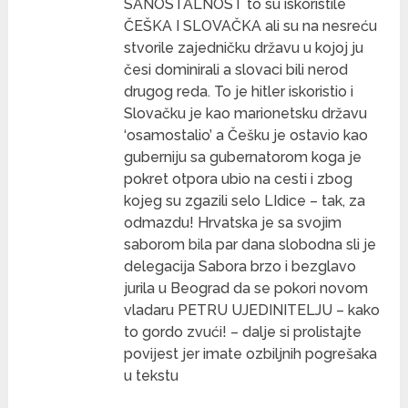
SANOSTALNOST to su iskoristile
ČEŠKA I SLOVAČKA ali su na nesreću
stvorile zajedničku državu u kojoj ju
česi dominirali a slovaci bili nerod
drugog reda. To je hitler iskoristio i
Slovačku je kao marionetsku državu
‘osamostalio’ a Češku je ostavio kao
guberniju sa gubernatorom koga je
pokret otpora ubio na cesti i zbog
kojeg su zgazili selo LIdice – tak, za
odmazdu! Hrvatska je sa svojim
saborom bila par dana slobodna sli je
delegacija Sabora brzo i bezglavo
jurila u Beograd da se pokori novom
vladaru PETRU UJEDINITELJU – kako
to gordo zvući! – dalje si prolistajte
povijest jer imate ozbiljnih pogrešaka
u tekstu