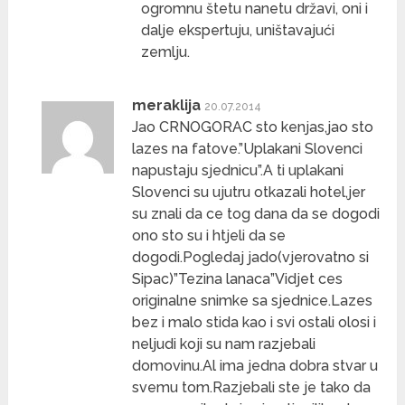
ogromnu štetu nanetu državi, oni i
dalje ekspertuju, uništavajući
zemlju.
meraklija
20.07.2014
Jao CRNOGORAC sto kenjas,jao sto
lazes na fatove.”Uplakani Slovenci
napustaju sjednicu”.A ti uplakani
Slovenci su ujutru otkazali hotel,jer
su znali da ce tog dana da se dogodi
ono sto su i htjeli da se
dogodi.Pogledaj jado(vjerovatno si
Sipac)”Tezina lanaca”Vidjet ces
originalne snimke sa sjednice.Lazes
bez i malo stida kao i svi ostali olosi i
neljudi koji su nam razjebali
domovinu.Al ima jedna dobra stvar u
svemu tom.Razjebali ste je tako da