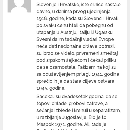
Slovenije i Hrvatske, iste silnice nastale
davno, u danima prvog ujedinjenja,
1918. godine, kada su Slovenci i Hrvati
po svaku cenu hteli da pobegnu od
utapanja u Austriju, Italiju ili Ugarsku.
Svesni da im tadašnji vladari Evrope
neće dati nacionalne države potražili
su, brzo se videlo, privremeni smeštaj
pod srpskom šajkačom i čekali priliku
da se osamostale. Fašizam na koji su
sa oduševljenjem prilegli 1941. godine
sprečio ih je da stare ciljeve ostvare
1945. godine.
Sačekali su dvadesetak godina, da se
topovi ohlade, grobovi zatrave, a
sećanja izblede i krenuli u separatizam,
u razbijanje Jugoslavije. Bio je to
Maspok 1971. godine. Ali, tada je