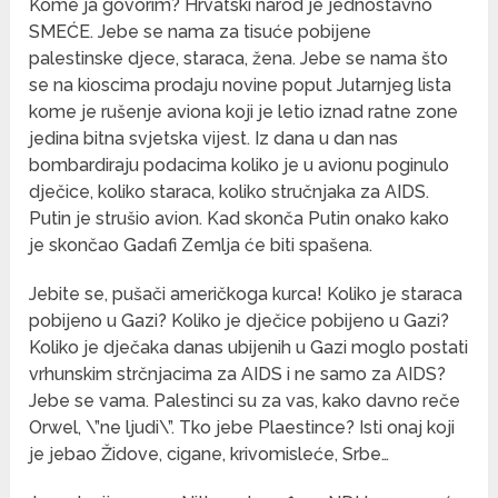
Kome ja govorim? Hrvatski narod je jednostavno
SMEĆE. Jebe se nama za tisuće pobijene
palestinske djece, staraca, žena. Jebe se nama što
se na kioscima prodaju novine poput Jutarnjeg lista
kome je rušenje aviona koji je letio iznad ratne zone
jedina bitna svjetska vijest. Iz dana u dan nas
bombardiraju podacima koliko je u avionu poginulo
dječice, koliko staraca, koliko stručnjaka za AIDS.
Putin je strušio avion. Kad skonča Putin onako kako
je skončao Gadafi Zemlja će biti spašena.
Jebite se, pušači američkoga kurca! Koliko je staraca
pobijeno u Gazi? Koliko je dječice pobijeno u Gazi?
Koliko je dječaka danas ubijenih u Gazi moglo postati
vrhunskim strčnjacima za AIDS i ne samo za AIDS?
Jebe se vama. Palestinci su za vas, kako davno reče
Orwel, \”ne ljudi\”. Tko jebe Plaestince? Isti onaj koji
je jebao Židove, cigane, krivomisleće, Srbe…