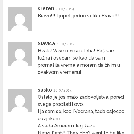
sreten
20.07.2014
Bravo!!! I jopet, jedno veliko Bravo!!!
Slavica
20.07.2014
Hvala! Vaše reči su uteha! Baš sam
tužna i osećam se kao da sam
promašila vreme a moram da živim u
ovakvom vremenu!
sasko
20.07.2014
Ostalo je jos malo zadovoljstva, pored
svega procitati i ovo.
I ja sam se, kao i Vedrana, tada osjecao
covjekom.
A sada Amerom…koji kaze:
News flash!! They don’t want to be like