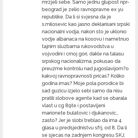
mrzjeli sebe. Samo jednu glupost npr-
beograd je zelio ravnopravne ex yu
republike. Da li si svjesna da je
s.milosevic kao jasno deklarisani srpski
nacionalni vodja, nakon sto je uklonio
vodje albanaca na kosovu i nametnuo
tajnim sluzbama rukovodstva u
vojvodini i crnoj gori, dakle na talasu
srpskog nacionalizma, pokusao da
preuzme kontrolu nad jugoslavijom?o
kakvoj ravnopravnosti pricas? Koliko
godina imas? Moje pola porodice bi
sad guzicu izjelo sebi samo da nisu
pratili slobove agente kad se obarala
vlast u cg 89te i postavljeni
marionete bulatovic i djukanovic…
zasto? Jer je slobi treblao da ima 4
glasa u predsjednistvu sfrj, od 8. Da li
se sjecas na zadnjem kongresu SKJ,