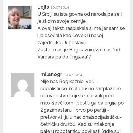
Lejla
20.07.2014
U Srbiji su ista govna od naroda,pa se i
ja stidim svoje zemlje.
A ovaj tekst…rasplakala si me,jer sam se
i ja osećala kao čovek u našoj
zajedničkoj Jugoslaviji.
Zašto li nas je Bog kaznio,sve nas “od
Vardara pa do Triglava”?
milanogr
20.07.2014
Nije nas Bog kaznio, već –
socialističko-malodušno-vritplazeće
rukovodstvo koji su se usrali pred
milo-ševčikom i postili ga da orgija po
Zgazimestanu i prvo po partiji -
pretvorivši ju u nacionalsocijalističku-
četničku družbu. Kad su mlakonje
pale u ropotarnicu povijesti (gdje su i