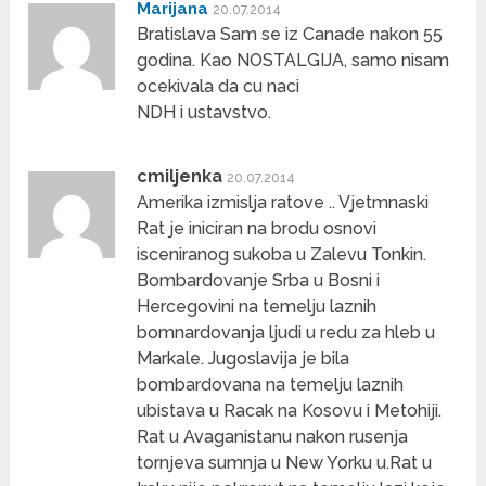
Marijana
20.07.2014
Bratislava Sam se iz Canade nakon 55
godina. Kao NOSTALGIJA, samo nisam
ocekivala da cu naci
NDH i ustavstvo.
cmiljenka
20.07.2014
Amerika izmislja ratove .. Vjetmnaski
Rat je iniciran na brodu osnovi
isceniranog sukoba u Zalevu Tonkin.
Bombardovanje Srba u Bosni i
Hercegovini na temelju laznih
bomnardovanja ljudi u redu za hleb u
Markale. Jugoslavija je bila
bombardovana na temelju laznih
ubistava u Racak na Kosovu i Metohiji.
Rat u Avaganistanu nakon rusenja
tornjeva sumnja u New Yorku u.Rat u