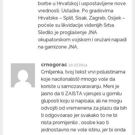
borbe u Hrvatskoj i uspostavljene nove
vrednosti. Ustaške. Po gradovima
Hrvatske – Split, Sisak, Zagreb, Osijek –
počele su likvidacije viđenijih Srba.
Sledilo je proglašenje JNA
okupatorskom vojskom i oružani napadi
na garnizone JNA.
crnogorac
20.07.2014
Cmiljenka, tvoj tekst vrvi poluistinama
koje naci(onalisti) mnogo vole da
koriste u samozavaravanju. Meni je
jasno da ti ZAISTA vjerujes u gomilu
gluposti koju si napisala, ali ne mogu
odvojiti od vremenena za plazu da bih
ti odgovoarao jer svakako to ne bi
nista promijenilo , osobe kao ti
jednostavno ne vole istinu, jer bi onda