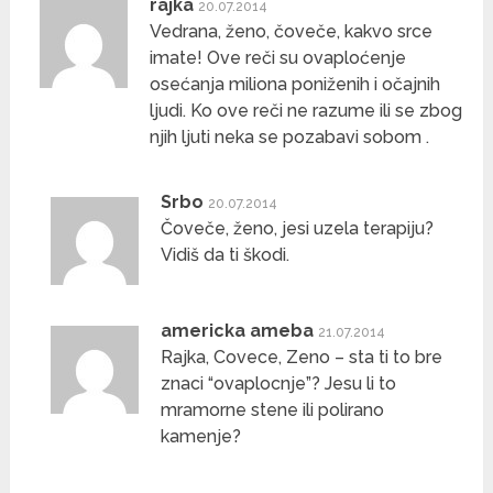
rajka
20.07.2014
Vedrana, ženo, čoveče, kakvo srce
imate! Ove reči su ovaploćenje
osećanja miliona poniženih i očajnih
ljudi. Ko ove reči ne razume ili se zbog
njih ljuti neka se pozabavi sobom .
Srbo
20.07.2014
Čoveče, ženo, jesi uzela terapiju?
Vidiš da ti škodi.
americka ameba
21.07.2014
Rajka, Covece, Zeno – sta ti to bre
znaci “ovaplocnje”? Jesu li to
mramorne stene ili polirano
kamenje?