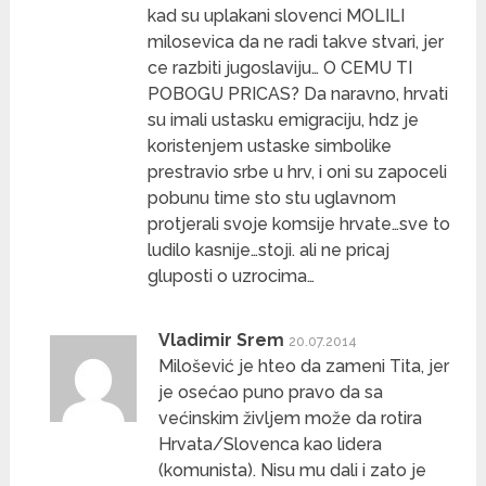
kad su uplakani slovenci MOLILI
milosevica da ne radi takve stvari, jer
ce razbiti jugoslaviju… O CEMU TI
POBOGU PRICAS? Da naravno, hrvati
su imali ustasku emigraciju, hdz je
koristenjem ustaske simbolike
prestravio srbe u hrv, i oni su zapoceli
pobunu time sto stu uglavnom
protjerali svoje komsije hrvate…sve to
ludilo kasnije…stoji. ali ne pricaj
gluposti o uzrocima…
Vladimir Srem
20.07.2014
Milošević je hteo da zameni Tita, jer
je osećao puno pravo da sa
većinskim življem može da rotira
Hrvata/Slovenca kao lidera
(komunista). Nisu mu dali i zato je