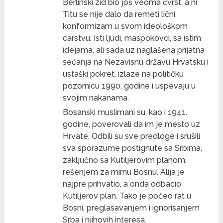
Berlinski zid bio još veoma čvrst, a ni
Titu se nije dalo da remeti lični
konformizam u svom ideološkom
carstvu. Isti ljudi, maspokovci, sa istim
idejama, ali sada uz naglašena prijatna
sećanja na Nezavisnu državu Hrvatsku i
ustaški pokret, izlaze na političku
pozornicu 1990. godine i uspevaju u
svojim nakanama.
Bosanski muslimani su, kao i 1941.
godine, poverovali da im je mesto uz
Hrvate. Odbili su sve predloge i srušili
sva sporazume postignute sa Srbima,
zaključno sa Kutiljerovim planom,
rešenjem za mirnu Bosnu. Alija je
najpre prihvatio, a onda odbacio
Kutiljerov plan. Tako je počeo rat u
Bosni, preglasavanjem i ignorisanjem
Srba i njihovih interesa.