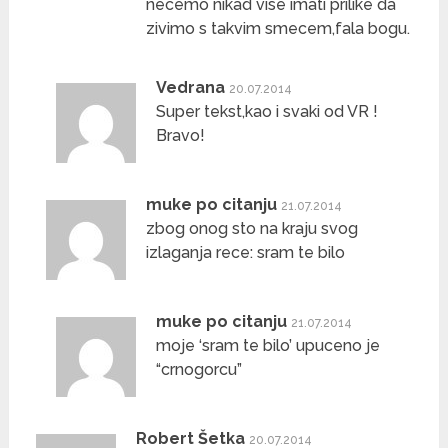
necemo nikad vise imati prilike da
zivimo s takvim smecem,fala bogu.
Vedrana
20.07.2014
Super tekst,kao i svaki od VR !
Bravo!
muke po citanju
21.07.2014
zbog onog sto na kraju svog
izlaganja rece: sram te bilo
muke po citanju
21.07.2014
moje ‘sram te bilo’ upuceno je
“crnogorcu”
Robert Šetka
20.07.2014