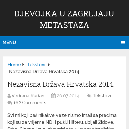
DJEVOJKA U ZAGRLJAJU
METASTAZA
MENU
Home
Tekstovi
Nezavisna Država Hrvatska 2014.
Nezavisna Država Hrvatska 2014.
Vedrana Rudan
20.07.2014
Tekstovi
162 Comments
Svi mi koji baš nikakve veze nismo imali sa precima
koji su za vrijeme NDH pušili Hilteru, ubijali Židove,