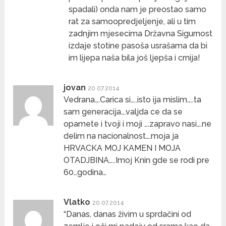
spadali) onda nam je preostao samo
rat za samoopredjeljenje, ali u tim
zadnjim mjesecima Državna Sigurnost
izdaje stotine pasoša usrašama da bi
im lijepa naša bila još ljepša i crnija!
jovan
20.07.2014
Vedrana….Carica si…..isto ija mislim…..ta
sam generacija….valjda ce da se
opamete i tvoji i moji ….zapravo nasi….ne
delim na nacionalnost….moja ja
HRVACKA MOJ KAMEN I MOJA
OTADJBINA…..Imoj Knin gde se rodi pre
60…godina…
Vlatko
20.07.2014
“Danas, danas živim u sprdačini od