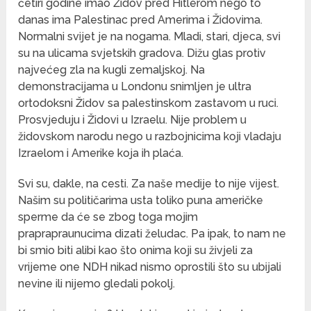
četiri godine imao Židov pred Hitlerom nego to
danas ima Palestinac pred Amerima i Židovima.
Normalni svijet je na nogama. Mladi, stari, djeca, svi
su na ulicama svjetskih gradova. Dižu glas protiv
najvećeg zla na kugli zemaljskoj. Na
demonstracijama u Londonu snimljen je ultra
ortodoksni Židov sa palestinskom zastavom u ruci.
Prosvjeduju i Židovi u Izraelu. Nije problem u
židovskom narodu nego u razbojnicima koji vladaju
Izraelom i Amerike koja ih plaća.
Svi su, dakle, na cesti. Za naše medije to nije vijest.
Našim su političarima usta toliko puna američke
sperme da će se zbog toga mojim
praprapraunucima dizati želudac. Pa ipak, to nam ne
bi smio biti alibi kao što onima koji su živjeli za
vrijeme one NDH nikad nismo oprostili što su ubijali
nevine ili nijemo gledali pokolj.