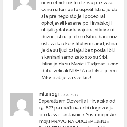
novu etnicki cistu drzavu po svaku
cenu i u tome ste uspeli! Istina je da
ste pre nego sto je i poceo rat
opkoljavali kasarne po Hrvatskoj i
ubijali golobrade vojnike, ni krive ni
duzne, istina je da su Srbi izbaceni iz
ustava kao konstitutivni narod, istina
je da su ljudi ostajali bez posla i bili
sikanirani samo zato sto su Srbi.
Istina je da su Mesic i Tudjman u ono
doba velicali NDH! A najlakse je reci
Milosevib je za sve kriv!
milanogr
20.07.2014
Separatizam Slovenije i Hrvatske od
1918?? pa međunarodni dogovor je
bio da sve sastavnice Austrougarske
imaju PRAVO NA ODCJEPLJENJE I