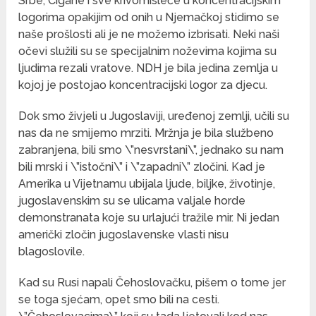
Srbe, Cigane i sve krivomisleće u koncentracijskim
logorima opakijim od onih u Njemačkoj stidimo se
naše prošlosti ali je ne možemo izbrisati. Neki naši
očevi služili su se specijalnim noževima kojima su
ljudima rezali vratove. NDH je bila jedina zemlja u
kojoj je postojao koncentracijski logor za djecu.
Dok smo živjeli u Jugoslaviji, uređenoj zemlji, učili su
nas da ne smijemo mrziti. Mržnja je bila službeno
zabranjena, bili smo \”nesvrstani\”, jednako su nam
bili mrski i \”istočni\” i \”zapadni\” zločini. Kad je
Amerika u Vijetnamu ubijala ljude, biljke, životinje,
jugoslavenskim su se ulicama valjale horde
demonstranata koje su urlajući tražile mir. Ni jedan
američki zločin jugoslavenske vlasti nisu
blagoslovile.
Kad su Rusi napali Čehoslovačku, pišem o tome jer
se toga sjećam, opet smo bili na cesti.