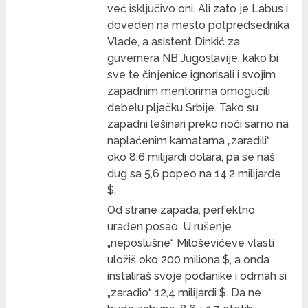
već isključivo oni. Ali zato je Labus i
doveden na mesto potpredsednika
Vlade, a asistent Dinkić za
guvernera NB Jugoslavije, kako bi
sve te činjenice ignorisali i svojim
zapadnim mentorima omogućili
debelu pljačku Srbije. Tako su
zapadni lešinari preko noći samo na
naplaćenim kamatama „zaradili“
oko 8,6 milijardi dolara, pa se naš
dug sa 5,6 popeo na 14,2 milijarde
$.
Od strane zapada, perfektno
urađen posao. U rušenje
„neposlušne“ Miloševićeve vlasti
uložiš oko 200 miliona $, a onda
instaliraš svoje podanike i odmah si
„zaradio“ 12,4 milijardi $. Da ne