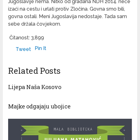
Jugoslavije nema. Nitko od građana NDH 2014. neće
izaći na cestu i urlati protiv Zločina. Govna smo bili,
govna ostali. Meni Jugoslavija nedostaje. Tada sam
sebe držala čovjekom.
Čitanost:
3,899
Pin It
Tweet
Related Posts
Lijepa Naša Kosovo
Majke odgajaju ubojice