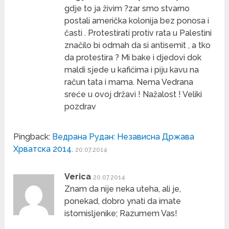
gdje to ja živim ?zar smo stvarno
postali američka kolonija bez ponosa i
časti . Protestirati protiv rata u Palestini
značilo bi odmah da si antisemit , a tko
da protestira ? Mi bake i djedovi dok
maldi sjede u kafićima i piju kavu na
račun tata i mama. Nema Vedrana
sreće u ovoj državi ! Nažalost ! Veliki
pozdrav
Pingback:
Ведрана Рудан: Независна Држава
Хрватска 2014.
20.07.2014
Verica
20.07.2014
Znam da nije neka uteha, ali je,
ponekad, dobro ynati da imate
istomisljenike; Razumem Vas!