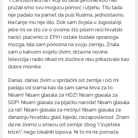
\”Čehoslovacima\” koji su tada ljetovali kod nas
pružali smo svu moguću pomoć i utjehu. Titu tada
nije padalo na pamet da puši Rusima, jednostavno,
klečanje mu nije išlo. Dok sam živjela u Jugoslaviji,
jebe mi se što će o ovome što pišem reći hrvatski
nacići, plaćenici iz EPH i ostale budale opranoga
mozga, bila sam ponosna na svoju zemlju. Znala
sam u kakvom svijetu živim, državne novine,
televizija i radio nikad mi zločince nisu prikazivale kao
dobre momke.
Danas, danas živim u sprdačini od zemlje i oči mi
padaju od srama kao da sam sama kriva za to.
Nisam! Nisam glasala za HDZ! Nisam glasala za
SDP! Nisam glasala za pljačku naroda! Nisam glasala
za rat! Nisam glasala za mržnju! Nisam glasala za
današnju hrvatsku glad, bijedu, nezaposlenost. Znam
da ne živimo u smeću od zemlje zbog \”svjetske
krize\” nego lokalnih lopova. Ni to mi ne pomaže.