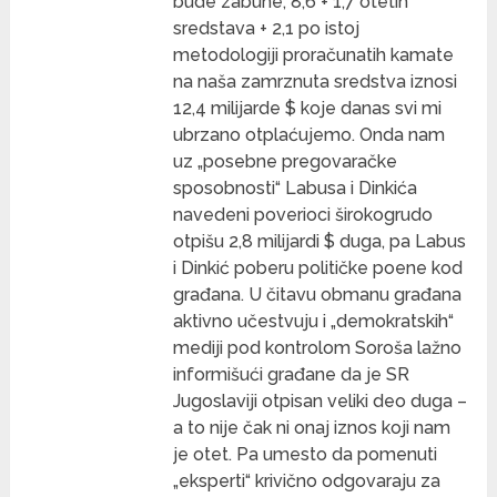
bude zabune, 8,6 + 1,7 otetih
sredstava + 2,1 po istoj
metodologiji proračunatih kamate
na naša zamrznuta sredstva iznosi
12,4 milijarde $ koje danas svi mi
ubrzano otplaćujemo. Onda nam
uz „posebne pregovaračke
sposobnosti“ Labusa i Dinkića
navedeni poverioci širokogrudo
otpišu 2,8 milijardi $ duga, pa Labus
i Dinkić poberu političke poene kod
građana. U čitavu obmanu građana
aktivno učestvuju i „demokratskih“
mediji pod kontrolom Soroša lažno
informišući građane da je SR
Jugoslaviji otpisan veliki deo duga –
a to nije čak ni onaj iznos koji nam
je otet. Pa umesto da pomenuti
„eksperti“ krivično odgovaraju za