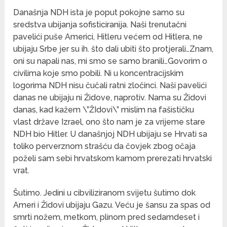
Današnja NDH ista je poput pokojne samo su
sredstva ubijanja sofisticiranija. Naši trenutačni
pavelići puše Americi, Hitleru većem od Hitlera, ne
ubijaju Srbe jer su ih. što dali ubiti što protjerali…Znam,
oni su napali nas, mi smo se samo branili…Govorim o
civilima koje smo pobili. Ni u koncentracijskim
logorima NDH nisu čučali ratni zločinci. Naši pavelići
danas ne ubijaju ni Židove, naprotiv. Nama su Židovi
danas, kad kažem \”ŽIdovi\” mislim na fašističku
vlast države Izrael, ono što nam je za vrijeme stare
NDH bio Hitler. U današnjoj NDH ubijaju se Hrvati sa
toliko perverznom strašću da čovjek zbog očaja
poželi sam sebi hrvatskom kamom prerezati hrvatski
vrat.
Šutimo. Jedini u cibviliziranom svijetu šutimo dok
Ameri i Židovi ubijaju Gazu. Veću je šansu za spas od
smrti nožem, metkom, plinom pred sedamdeset i