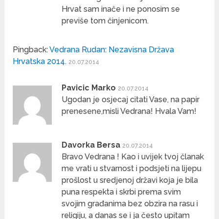
Hrvat sam inače i ne ponosim se
previše tom činjenicom.
Pingback:
Vedrana Rudan: Nezavisna Država
Hrvatska 2014.
20.07.2014
Pavicic Marko
20.07.2014
Ugodan je osjecaj citati Vase, na papir
prenesene,misli Vedrana! Hvala Vam!
Davorka Bersa
20.07.2014
Bravo Vedrana ! Kao i uvijek tvoj članak
me vrati u stvarnost i podsjeti na lijepu
prošlost u sredjenoj državi koja je bila
puna respekta i skrbi prema svim
svojim građanima bez obzira na rasu i
religiju, a danas se i ja često upitam