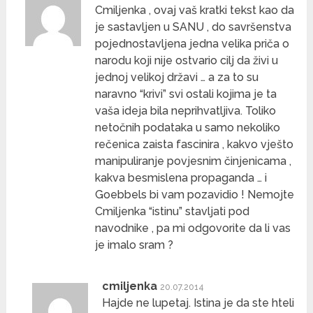
Cmiljenka , ovaj vaš kratki tekst kao da
je sastavljen u SANU , do savršenstva
pojednostavljena jedna velika priča o
narodu koji nije ostvario cilj da živi u
jednoj velikoj državi … a za to su
naravno “krivi” svi ostali kojima je ta
vaša ideja bila neprihvatljiva. Toliko
netočnih podataka u samo nekoliko
rečenica zaista fascinira , kakvo vješto
manipuliranje povjesnim činjenicama ,
kakva besmislena propaganda … i
Goebbels bi vam pozavidio ! Nemojte
Cmiljenka “istinu” stavljati pod
navodnike , pa mi odgovorite da li vas
je imalo sram ?
cmiljenka
20.07.2014
Hajde ne lupetaj. Istina je da ste hteli