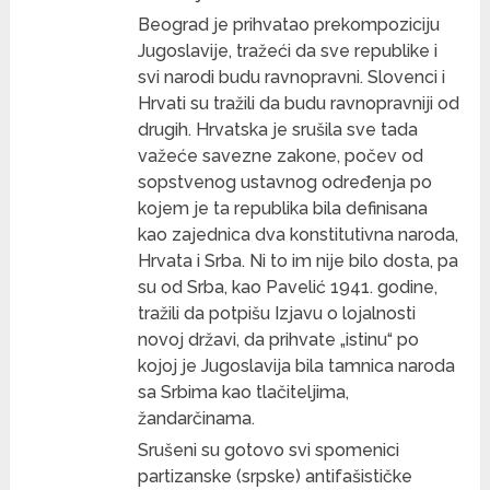
Beograd je prihvatao prekompoziciju
Jugoslavije, tražeći da sve republike i
svi narodi budu ravnopravni. Slovenci i
Hrvati su tražili da budu ravnopravniji od
drugih. Hrvatska je srušila sve tada
važeće savezne zakone, počev od
sopstvenog ustavnog određenja po
kojem je ta republika bila definisana
kao zajednica dva konstitutivna naroda,
Hrvata i Srba. Ni to im nije bilo dosta, pa
su od Srba, kao Pavelić 1941. godine,
tražili da potpišu Izjavu o lojalnosti
novoj državi, da prihvate „istinu“ po
kojoj je Jugoslavija bila tamnica naroda
sa Srbima kao tlačiteljima,
žandarčinama.
Srušeni su gotovo svi spomenici
partizanske (srpske) antifašističke