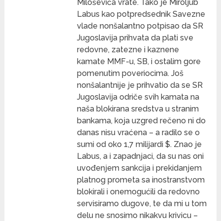
Miloševića vrate. Tako je Miroljub
Labus kao potpredsednik Savezne
vlade nonšalantno potpisao da SR
Jugoslavija prihvata da plati sve
redovne, zatezne i kaznene
kamate MMF-u, SB, i ostalim gore
pomenutim poveriocima. Još
nonšalantnije je prihvatio da se SR
Jugoslavija odriče svih kamata na
naša blokirana sredstva u stranim
bankama, koja uzgred rečeno ni do
danas nisu vraćena – a radilo se o
sumi od oko 1,7 milijardi $. Znao je
Labus, a i zapadnjaci, da su nas oni
uvođenjem sankcija i prekidanjem
platnog prometa sa inostranstvom
blokirali i onemogućili da redovno
servisiramo dugove, te da mi u tom
delu ne snosimo nikakvu krivicu –