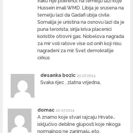
Iraku nije pokrenut na temelju lazi koje
Hussein imali WMD. Libija je srusena na
temelju lazi da Gadafi ubija civile.
Somalija je unistina na osnovu lazi da je
puna terorista, sirija kriva placenici
koristite otrovni gas. Nobelova nagrada
za mir voli ratove vise od onih koji nisu
nagrađeni za mir. Svet demokratije
cirkus
desanka bozic
20.07.2014
Svaka rijec , zlatna vrijedna.
domac
20.07.2014
A znamo koje stvari rajcaju Hrvate…
isključivo debilne gluposti koje nikoga
normalnog ne zanimaju…eto.