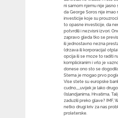
ni samom njemu nije jasno s
da George Soros nije imao ni
investicije koje su prouzroc
to opasne investicije, da ne
potvrdili i nezvisni izvori.
zapravo gleda tko se previse
ili jednostavno nezna prestat
(drzava ili korporacija) otpla
opcija ili se moze to raditi 
kompliciranim i vrlo je vazn
donese ono sto se dogodilo 
Sterna je mogao prvo pogleda
Vise stete su europske bank
cudno,,,,,uvijek je lako drug
(Islandjanima, Hrvatima, Tal
zaduzili preko glave? IMF, W
netko drugi kriv za nas pr
proleterske.