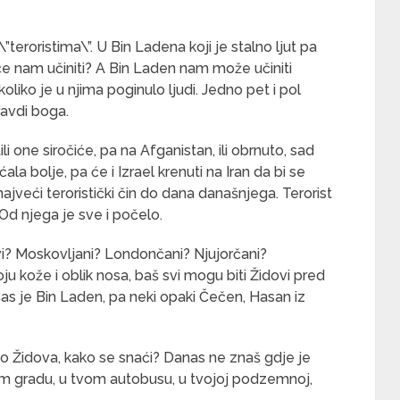
 \”teroristima\”. U Bin Ladena koji je stalno ljut pa
će nam učiniti? A Bin Laden nam može učiniti
oliko je u njima poginulo ljudi. Jedno pet i pol
ravdi boga.
li one siročiće, pa na Afganistan, ili obrnuto, sad
ala bolje, pa će i Izrael krenuti na Iran da bi se
ajveći teroristički čin do dana današnjega. Terorist
Od njega je sve i počelo.
vi? Moskovljani? Londončani? Njujorčani?
ju kože i oblik nosa, baš svi mogu biti Židovi pred
Čas je Bin Laden, pa neki opaki Čečen, Hasan iz
 Židova, kako se snaći? Danas ne znaš gdje je
om gradu, u tvom autobusu, u tvojoj podzemnoj,