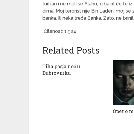
turban i ne moli se Alahu, izbacit će te iz s
dima. Moj terorist nije Bin Laden, moj s
banka. Ili neka treća Banka. Zato, ne br
Čitanost:
1,924
Related Posts
Tiha pasja noć u
Dubrovniku
Opet o mo