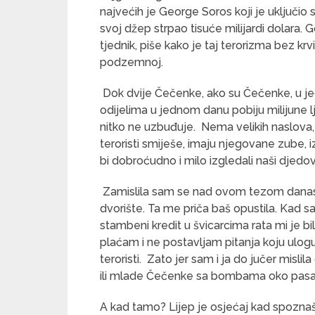
najvećih je George Soros koji je uključio s
svoj džep strpao tisuće milijardi dolara.
tjednik, piše kako je taj terorizma bez kr
podzemnoj.
Dok dvije Čečenke, ako su Čečenke, u jed
odijelima u jednom danu pobiju milijune l
nitko ne uzbuđuje. Nema velikih naslova, f
teroristi smiješe, imaju njegovane zube, iz
bi dobroćudno i milo izgledali naši djedo
Zamislila sam se nad ovom tezom danas 
dvorište. Ta me priča baš opustila. Kad s
stambeni kredit u švicarcima rata mi je
plaćam i ne postavljam pitanja koju ulog
teroristi. Zato jer sam i ja do jučer mislil
ili mlade Čečenke sa bombama oko pasa
A kad tamo? Lijep je osjećaj kad spoznaš 