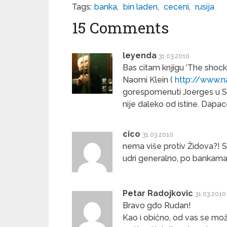
Tags:
banka
,
bin laden
,
ceceni
,
rusija
15 Comments
leyenda
31.03.2010
Bas citam knjigu ‘The shock
Naomi Klein (
http://www.n
gorespomenuti Joerges u Ste
nije daleko od istine. Dapac
cico
31.03.2010
nema više protiv Židova?! St
udri generalno, po bankama i
Petar Radojkovic
31.03.2010
Bravo gđo Rudan!
Kao i obično, od vas se može