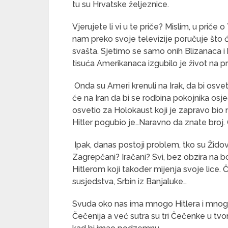
tu su Hrvatske željeznice.
Vjerujete li vi u te priče? Mislim, u priče o
nam preko svoje televizije poručuje što 
svašta. Sjetimo se samo onih Blizanaca i k
tisuća Amerikanaca izgubilo je život na p
Onda su Ameri krenuli na Irak, da bi osveti
će na Iran da bi se rodbina pokojnika osjeć
osvetio za Holokaust koji je zapravo bio n
Hitler pogubio je…Naravno da znate broj. 
Ipak, danas postoji problem, tko su Žido
Zagrepčani? Iračani? Svi, bez obzira na bo
Hitlerom koji također mijenja svoje lice. 
susjedstva, Srbin iz Banjaluke…
Svuda oko nas ima mnogo Hitlera i mnogo
Čečenija a već sutra su tri Čečenke u tv