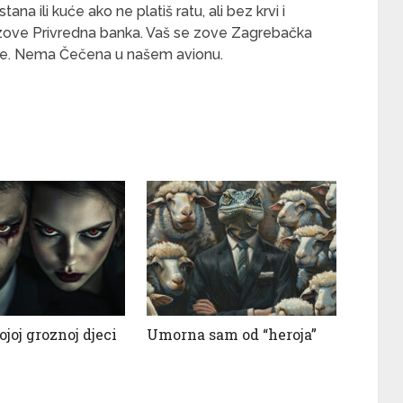
tana ili kuće ako ne platiš ratu, ali bez krvi i
e zove Privredna banka. Vaš se zove Zagrebačka
inite. Nema Čečena u našem avionu.
joj groznoj djeci
Umorna sam od “heroja”