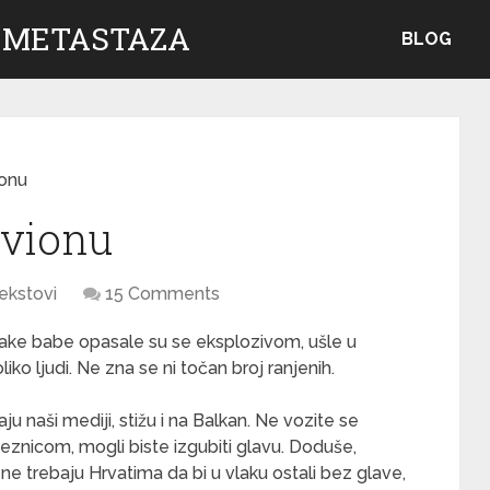
 METASTAZA
BLOG
onu
avionu
ekstovi
15 Comments
 opake babe opasale su se eksplozivom, ušle u
o ljudi. Ne zna se ni točan broj ranjenih.
ju naši mediji, stižu i na Balkan. Ne vozite se
nicom, mogli biste izgubiti glavu. Doduše,
e trebaju Hrvatima da bi u vlaku ostali bez glave,