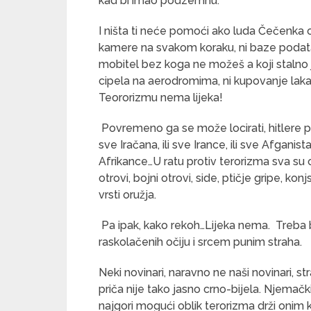
kad bi imao podzemnu.
I ništa ti neće pomoći ako luda Čečenka 
kamere na svakom koraku, ni baze podata
mobitel bez koga ne možeš a koji stalno ja
cipela na aerodromima, ni kupovanje la
Teororizmu nema lijeka!
Povremeno ga se može locirati, hitlere pr
sve Iračana, ili sve Irance, ili sve Afganista
Afrikance…U ratu protiv terorizma sva su 
otrovi, bojni otrovi, side, ptičje gripe, kon
vrsti oružja.
Pa ipak, kako rekoh…Lijeka nema. Treba bi
raskolačenih očiju i srcem punim straha.
Neki novinari, naravno ne naši novinari, st
priča nije tako jasno crno-bijela. Njemač
najgori mogući oblik terorizma drži onim k