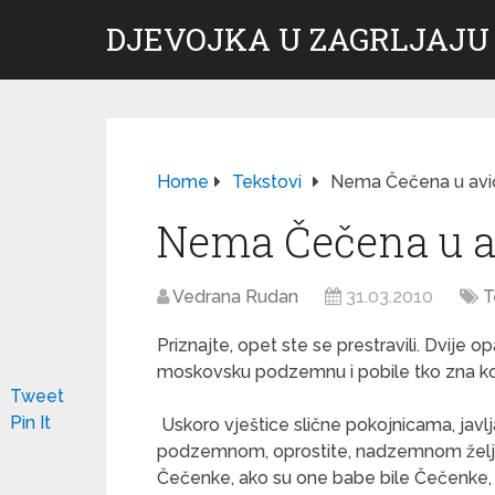
DJEVOJKA U ZAGRLJAJU
Home
Tekstovi
Nema Čečena u avi
Nema Čečena u 
Vedrana Rudan
31.03.2010
T
Priznajte, opet ste se prestravili. Dvije
moskovsku podzemnu i pobile tko zna kolik
Tweet
Pin It
Uskoro vještice slične pokojnicama, javlja
podzemnom, oprostite, nadzemnom željez
Čečenke, ako su one babe bile Čečenke, n