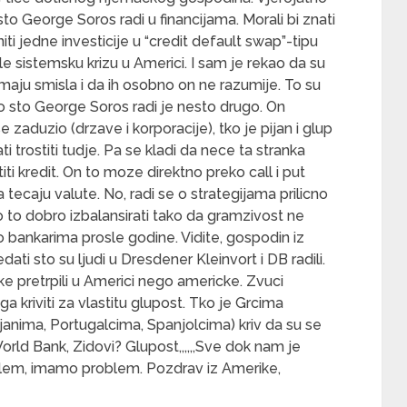
to George Soros radi u financijama. Morali bi znati
ti jedne investicije u “credit default swap”-tipu
ile sistemsku krizu u Americi. I sam je rekao da su
maju smisla i da ih osobno on ne razumije. To su
 Ono sto George Soros radi je nesto drugo. On
 zaduzio (drzave i korporacije), tko je pijan i glup
i trostiti tudje. Pa se kladi da nece ta stranka
titi kredit. On to moze direktno preko call i put
na tecaju valute. No, radi se o strategijama prilicno
o to dobro izbalansirati tako da gramzivost ne
bankarima prosle godine. Vidite, gospodin iz
ti sto su ljudi u Dresdener Kleinvort i DB radili.
e pretrpili u Americi nego americke. Zvuci
oga kriviti za vlastitu glupost. Tko je Grcima
ijanima, Portugalcima, Spanjolcima) kriv da su se
orld Bank, Zidovi? Glupost,,,,,,Sve dok nam je
oblem, imamo problem. Pozdrav iz Amerike,