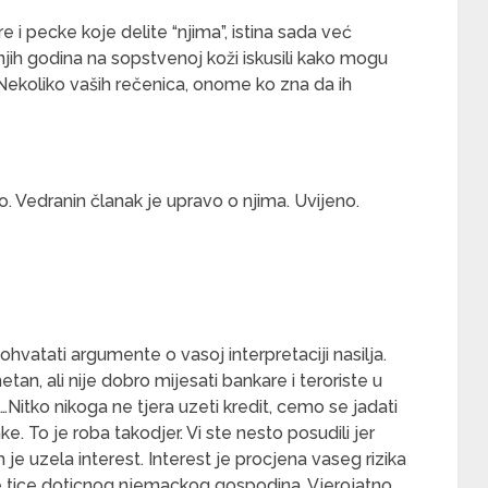
 i pecke koje delite “njima”, istina sada već
njih godina na sopstvenoj koži iskusili kako mogu
Nekoliko vaših rečenica, onome ko zna da ih
. Vedranin članak je upravo o njima. Uvijeno.
ohvatati argumente o vasoj interpretaciji nasilja.
n, ali nije dobro mijesati bankare i teroriste u
Nitko nikoga ne tjera uzeti kredit, cemo se jadati
. To je roba takodjer. Vi ste nesto posudili jer
je uzela interest. Interest je procjena vaseg rizika
 se tice doticnog njemackog gospodina. Vjerojatno