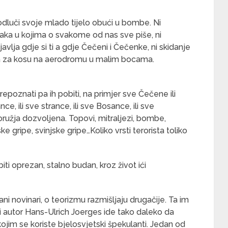
odluči svoje mlado tijelo obući u bombe. Ni
ka u kojima o svakome od nas sve piše, ni
vlja gdje si ti a gdje Čečeni i Čečenke, ni skidanje
ka za kosu na aerodromu u malim bocama.
epoznati pa ih pobiti, na primjer sve Čečene ili
nce, ili sve strance, ili sve Bosance, ili sve
oružja dozvoljena. Topovi, mitraljezi, bombe,
jske gripe, svinjske gripe…Koliko vrsti terorista toliko
ti oprezan, stalno budan, kroz život ići
rani novinari, o teorizmu razmišljaju drugačije. Ta im
ki autor Hans-Ulrich Joerges ide tako daleko da
ojim se koriste bjelosvjetski špekulanti. Jedan od