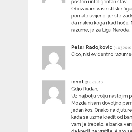
pošten i inteligentan stav.
Obožavam vaše stilske figure
pomalo uvijeno, jer ste zad
da maknu koga i kad hoće. 
razume, je za Ligu Naroda.
Petar Radojkovic
31.03.2010
Cico, nisi evidentno razumeo
icnot
31.03.2010
Gdjo Rudan,
Uz najbolju volju nastojim p
Mozda nisam dovoljno pameta
jedan kos. Onako na djuture…
kada se uzme kredit od banke
vam je trebalo, a banka vam 
da kredit ne vratite. A sto