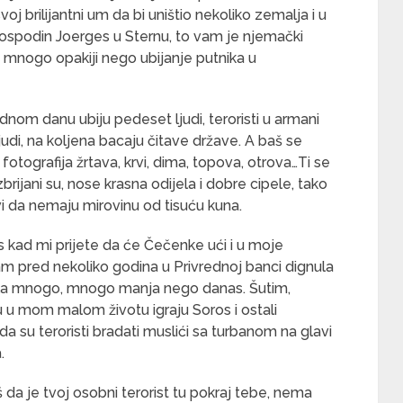
voj brilijantni um da bi uništio nekoliko zemalja i u
 Gospodin Joerges u Sternu, to vam je njemački
vi mnogo opakiji nego ubijanje putnika u
nom danu ubiju pedeset ljudi, teroristi u armani
judi, na koljena bacaju čitave države. A baš se
otografija žrtava, krvi, dima, topova, otrova…Ti se
brijani su, nose krasna odijela i dobre cipele, tako
vi da nemaju mirovinu od tisuću kuna.
kad mi prijete da će Čečenke ući i u moje
am pred nekoliko godina u Privrednoj banci dignula
 bila mnogo, mnogo manja nego danas. Šutim,
u u mom malom životu igraju Soros i ostali
a da su teroristi bradati muslići sa turbanom na glavi
.
da je tvoj osobni terorist tu pokraj tebe, nema