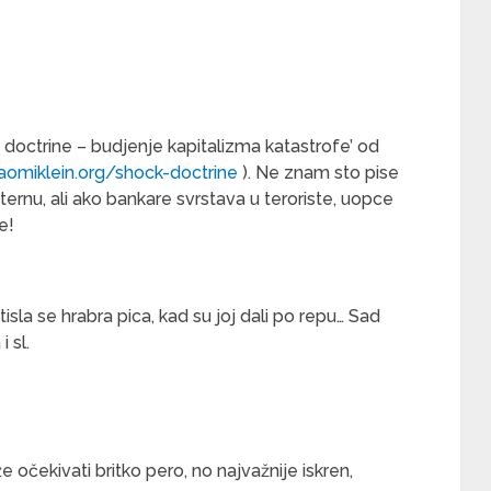
 doctrine – budjenje kapitalizma katastrofe’ od
aomiklein.org/shock-doctrine
). Ne znam sto pise
rnu, ali ako bankare svrstava u teroriste, uopce
e!
isla se hrabra pica, kad su joj dali po repu… Sad
 sl.
 očekivati britko pero, no najvažnije iskren,