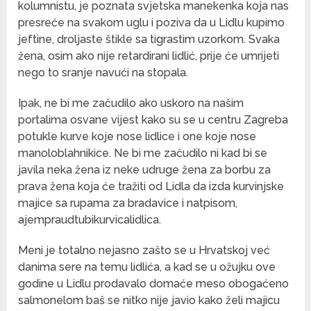
kolumnistu, je poznata svjetska manekenka koja nas
presreće na svakom uglu i poziva da u Lidlu kupimo
jeftine, droljaste štikle sa tigrastim uzorkom. Svaka
žena, osim ako nije retardirani lidlić, prije će umrijeti
nego to sranje navući na stopala.
Ipak, ne bi me začudilo ako uskoro na našim
portalima osvane vijest kako su se u centru Zagreba
potukle kurve koje nose lidlice i one koje nose
manoloblahnikice. Ne bi me začudilo ni kad bi se
javila neka žena iz neke udruge žena za borbu za
prava žena koja će tražiti od Lidla da izda kurvinjske
majice sa rupama za bradavice i natpisom,
ajempraudtubikurvicalidlica.
Meni je totalno nejasno zašto se u Hrvatskoj već
danima sere na temu lidlića, a kad se u ožujku ove
godine u Lidlu prodavalo domaće meso obogaćeno
salmonelom baš se nitko nije javio kako želi majicu