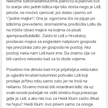
Nekome turbonadahnutome piarovcu ili piarovki svo
to sranje oko jadnih lidlića nije bilo dosta nego je Lidl,
jebote, ne možeš vjerovat, još dobio i pismo od
\”jedne majke\”. Ona je, ogorčena što se pljuje po
lidlićima, prevedeno, siromašnima, predložila Lidlu da
na tržište izbaci majice na kojima će pisati
ajempraudtubilidlić. Zašto bi Lidl u Hrvatskoj
prodavao majice sa engleskim natpisom gospođa
nije precizirala zato jer gospođa ne postoji. Ako
postoji, neka nam Lidl kaže ime. Da znamo čije će
biti carstvo nebesko kad za to dođe vrijeme.
Posebno me dirnulo kad mi je prijateljica rekla kako
je ugledni hrvatski kolumnist pohvalio Lidl koji
prodaje jeftinu robu samo zato jer ne troši na
reklamu. Stvarno moraš biti retardirani lidlić da uz
svaki seoski puteljak ne vidiš strelicu koja pokazuje
gdje je Lidl, a ako nisi čuo za Heidi Klum zašto drkaš
na fejsu? Heidi Klum, ovo pišem samo za onoga