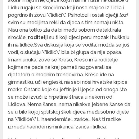
škole imaju ime, djeca koju mame i tate ne oblače u
Lidlu rugaju se siročićima koji nose majice iz Lidla i
pogrdno ih zovu \”lidlići\”. Psiholozi i ostali dječji
lozi
svim su medijima rekli da djeca s tim nemaju ništa.
Nisu ona toliko zla da bi među sobom detektirala
siročiće,
roditelji
su ti koji djeci peru mozak i huškaju
ih na lidliće.
Sva diskusija koja se vodila, možda se još
vodi, o slučaju \”lidlić\” bila bi glupa da nije opaka.
Imam unuka, zove se Krešo, Krešo ima roditelje
kojima ne pada na kraj pameti razgovarati sa
djetetom o modnim trendovima. Krešo ide na
gimnastiku, uči engleski, na sebi nosi hrvatske krpice
marke Ontario koje su jeftinije i ljepše od onoga što
se može izvući iz hrpetine štraca u nekom od
Lidlova. Nema šanse, nema nikakve jebene šanse da
se u bilo kojoj splitskoj školi djeca međusobno dijele
na \”lidliće\” i… haendemiće… zariće… Neš ti razlike
između haendemšminkerića, zarića i lidlića.