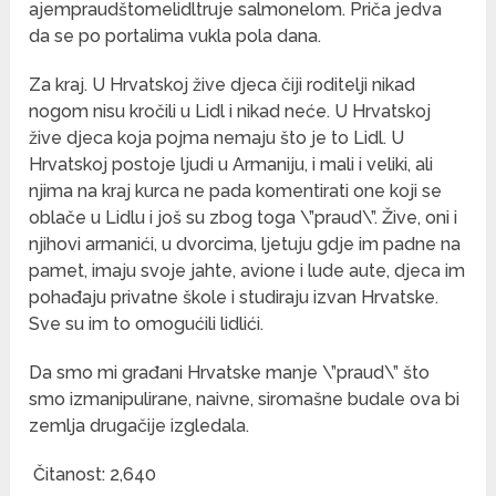
ajempraudštomelidltruje salmonelom. Priča jedva
da se po portalima vukla pola dana.
Za kraj. U Hrvatskoj žive djeca čiji roditelji nikad
nogom nisu kročili u Lidl i nikad neće. U Hrvatskoj
žive djeca koja pojma nemaju što je to Lidl. U
Hrvatskoj postoje ljudi u Armaniju, i mali i veliki, ali
njima na kraj kurca ne pada komentirati one koji se
oblače u Lidlu i još su zbog toga \”praud\”. Žive, oni i
njihovi armanići, u dvorcima, ljetuju gdje im padne na
pamet, imaju svoje jahte, avione i lude aute, djeca im
pohađaju privatne škole i studiraju izvan Hrvatske.
Sve su im to omogućili lidlići.
Da smo mi građani Hrvatske manje \”praud\” što
smo izmanipulirane, naivne, siromašne budale ova bi
zemlja drugačije izgledala.
Čitanost:
2,640