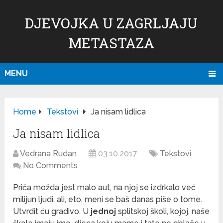
DJEVOJKA U ZAGRLJAJU
METASTAZA
MENU
Home
Tekstovi
Ja nisam lidlica
Ja nisam lidlica
Vedrana Rudan
03.10.2017
Tekstovi
No Comments
Priča možda jest malo aut, na njoj se izdrkalo već
milijun ljudi, ali, eto, meni se baš danas piše o tome.
Utvrdit ću gradivo. U
jednoj
splitskoj školi, kojoj, naše