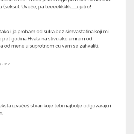
su (seksu). Uveče, pa teeeekkkkk……..ujutro!
tako i ja probam od sutra,bez simvastatina,koji mi
ec pet godina.Hvala na stivu,ako umrem od
sta od mene u suprotnom cu vam se zahvaliti.
9.2012
teksta izvučeš stvari koje tebi najbolje odgovaraju i
m.