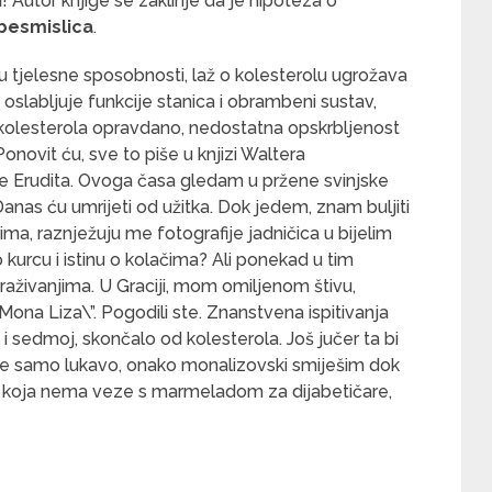
i
! Autor knjige se zaklinje da je hipoteza o
besmislica
.
u tjelesne sposobnosti, laž o kolesterolu ugrožava
 oslabljuje funkcije stanica i obrambeni sustav,
kolesterola opravdano, nedostatna opskrbljenost
novit ću, sve to piše u knjizi Waltera
je Erudita. Ovoga časa gledam u pržene svinjske
anas ću umrijeti od užitka. Dok jedem, znam buljiti
ima, raznježuju me fotografije jadničica u bijelim
 kurcu i istinu o kolačima? Ali ponekad u tim
traživanjima. U Graciji, mom omiljenom štivu,
Mona Liza\”. Pogodili ste. Znanstvena ispitivanja
t i sedmoj, skončalo od kolesterola. Još jučer ta bi
 se samo lukavo, onako monalizovski smiješim dok
sa koja nema veze s marmeladom za dijabetičare,