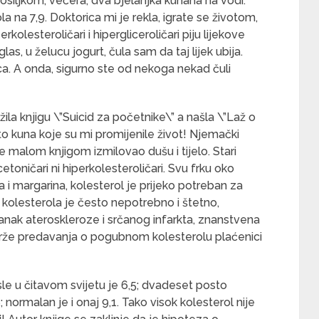
 bosiljkom, večera, dva bjelanjka kuhana na vodi.
a na 7,9. Doktorica mi je rekla, igrate se životom,
kolesteroličari i hipergliceroličari piju lijekove
las, u želucu jogurt, čula sam da taj lijek ubija.
ca. A onda, sigurno ste od nekoga nekad čuli
ila knjigu \”Suicid za početnike\” a našla \”Laž o
to kuna koje su mi promijenile život! Njemački
e malom knjigom izmilovao dušu i tijelo. Stari
cetoničari ni hiperkolesteroličari. Svu frku oko
va i margarina, kolesterol je prijeko potreban za
 kolesterola je često nepotrebno i štetno,
anak ateroskleroze i srčanog infarkta, znanstvena
lo drže predavanja o pogubnom kolesterolu plaćenici
le u čitavom svijetu je 6,5; dvadeset posto
 normalan je i onaj 9,1. Tako visok kolesterol nije