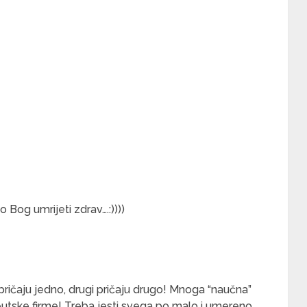
 Bog umrijeti zdrav….:))))
ričaju jedno, drugi pričaju drugo! Mnoga “naučna”
eutske firme! Treba jesti svega po malo i umereno.