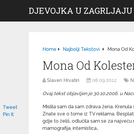
DJEVOJKA U ZAGRLJAJU
Home
Najbolji Tekstovi
Mona Od Ko
Mona Od Koleste
Slaven Hrvatin
08.09.2012
N
Ovaj tekst objavljen je 30.10.2006. u Nac
Mislila sam da sam zdrava žena. Krenula 
Tweet
Znate sve o tome iz TV reklama. Besplatno
Pin It
gdje to želiš, odlučila sam se za najveću r
mamografija, internistica…