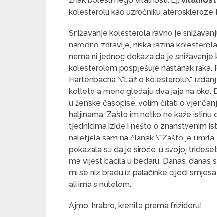
znak bolesti nego vitalnosti. Ej,
vitalnost
kolesterolu kao uzročniku ateroskleroze
Snižavanje kolesterola ravno je snižavanj
narodno zdravlje, niska razina kolesterola
nema ni jednog dokaza da je snižavanje 
kolesterolom pospješuje nastanak raka. Po
Hartenbacha \”Laž o kolesterolu\”, izdan
kotlete a mene gledaju dva jaja na oko. D
u ženske časopise, volim čitati o vjenčanj
haljinama. Zašto im netko ne kaže istinu o
tjednicima iziđe i nešto o znanstvenim is
naletjela sam na članak \”Zašto je umrla 
pokazala su da je siroče, u svojoj tridese
me vijest bacila u bedaru. Danas, danas
mi se niz bradu iz palačinke cijedi smje
ali ima s nutelom.
Ajmo, hrabro, krenite prema frižideru!