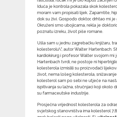
raščistila, ručak mi je bio kupus začinjen
Iduća je kontrola pokazala skok kolesterol
moram vam propisati lijek. Zapamtite, hiper
dok su živi. Gospođo doktor, drhtao mi je g
Okruženi smo ubojicama, rekla je doktori
poznatu izreku, život piše romane.
Ušla sam u jednu zagrebačku knjižaru, traž
kolesterolu\”, autor Walter Hartenbach. S
kardiokirurg i profesor Walter svojom mi j
Hartenbach tvrdi, ne postoje ni hipertrigli
kolesterola izmislili su proizvođači lijeko
život, nema lošeg kolesterola, snižavanje
kolesterol sam po sebi ne utječe na nast
ispitivanja su lažna, stručnjaci koji oko
su farmaceutske industrije.
Prosječna vrijednost kolesterola za odras
svjetskog stanovništva ima kolesterol 7,8;