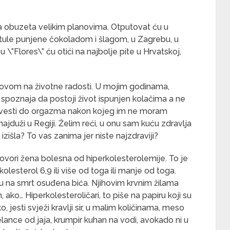
na obuzeta velikim planovima. Otputovat ću u
fritule punjene čokoladom i šlagom, u Zagrebu, u
 \”Flores\” ću otići na najbolje pite u Hrvatskoj,
lovom na životne radosti. U mojim godinama,
, spoznaja da postoji život ispunjen kolačima a ne
vesti do orgazma nakon kojeg im ne moram
aš najduži u Regiji. Želim reći, u onu sam kuću zdravlja
zišla? To vas zanima jer niste najzdraviji?
ovori žena bolesna od hiperkolesterolemije. To je
kolesterol 6,9 ili više od toga ili manje od toga.
li su na smrt osuđena bića. Njihovim krvnim žilama
 ako… Hiperkolesteroličari, to piše na papiru koji su
o, jesti svježi kravlji sir, u malim količinama, meso
elance od jaja, krumpir kuhan na vodi, avokado ni u