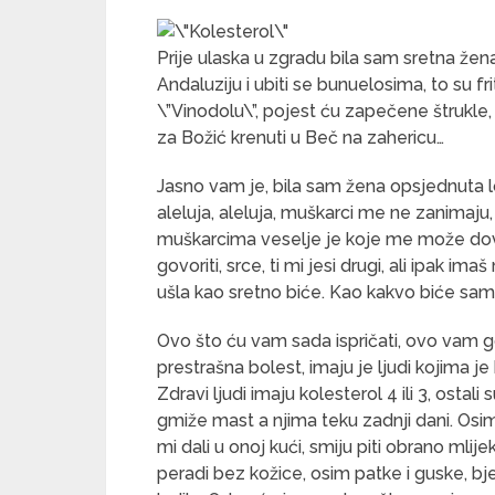
Prije ulaska u zgradu bila sam sretna že
Andaluziju i ubiti se bunuelosima, to su 
\”Vinodolu\”, pojest ću zapečene štrukle, u
za Božić krenuti u Beč na zahericu…
Jasno vam je, bila sam žena opsjednuta 
aleluja, aleluja, muškarci me ne zanimaju
muškarcima veselje je koje me može do
govoriti, srce, ti mi jesi drugi, ali ipak im
ušla kao sretno biće. Kao kakvo biće sam i
Ovo što ću vam sada ispričati, ovo vam g
prestrašna bolest, imaju je ljudi kojima je 
Zdravi ljudi imaju kolesterol 4 ili 3, osta
gmiže mast a njima teku zadnji dani. Osim,
mi dali u onoj kući, smiju piti obrano mlijek
peradi bez kožice, osim patke i guske, bj