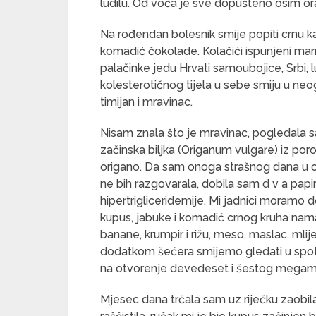
ludilu. Od voća je sve dopušteno osim or
Na rođendan bolesnik smije popiti crnu ka
komadić čokolade. Kolačići ispunjeni mar
palačinke jedu Hrvati samoubojice, Srbi, lu
kolesterotičnog tijela u sebe smiju u neo
timijan i mravinac.
Nisam znala što je mravinac, pogledala sa
začinska biljka (Origanum vulgare) iz por
origano. Da sam onoga strašnog dana u on
ne bih razgovarala, dobila sam d v a papir
hipertrigliceridemije. Mi jadnici moramo dov
kupus, jabuke i komadić crnog kruha na
banane, krumpir i rižu, meso, maslac, mlij
dodatkom šećera smijemo gledati u spot
na otvorenje devedeset i šestog megamark
Mjesec dana trčala sam uz riječku zaobilaz