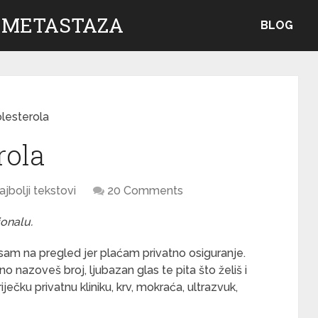
 METASTAZA
BLOG
lesterola
rola
ajbolji tekstovi
20 Comments
ionalu.
sam na pregled jer plaćam privatno osiguranje.
 nazoveš broj, ljubazan glas te pita što želiš i
iječku privatnu kliniku, krv, mokraća, ultrazvuk,