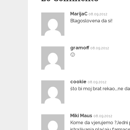
MarijaC
08.09.2012
Blagoslovena da si!
gramoff
08.09.2012
🙂
cookie
08.09.2012
što bi moj brat rekao….ne dao
Miki Maus
08.09.2012
Kome da vjerujemo ?Jedni p
istraživanja plaćaju farmac