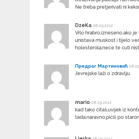
Ne treba pretjerivati ni kek
DzeKa
08.09.2012
Vrlo hrabro,izneseno,ako je 
unistava muskost i tijelo v
holesterola,nece te cuti ni
Предраг Мартиновић
08.0
Jevrejske laži o zdravlju.
mario
08.09.2012
kad tako čitaš,uvijek iz kon
tada,naravno,pićiš po staro
Ljerka