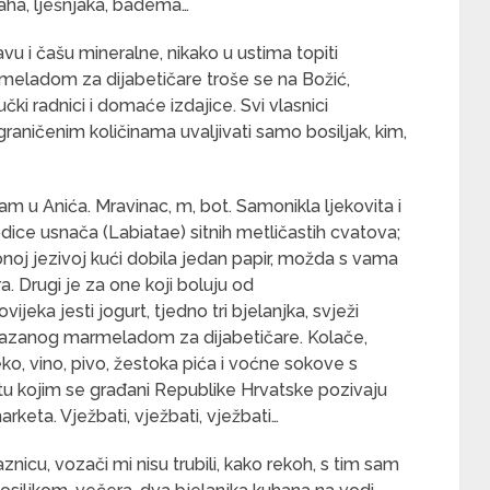
aha, lješnjaka, badema…
vu i čašu mineralne, nikako u ustima topiti
meladom za dijabetičare troše se na Božić,
čki radnici i domaće izdajice. Svi vlasnici
graničenim količinama uvaljivati samo bosiljak, kim,
m u Anića. Mravinac, m, bot. Samonikla ljekovita i
odice usnača (Labiatae) sitnih metličastih cvatova;
oj jezivoj kući dobila jedan papir, možda s vama
a. Drugi je za one koji boluju od
ijeka jesti jogurt, tjedno tri bjelanjka, svježi
mazanog marmeladom za dijabetičare. Kolače,
eko, vino, pivo, žestoka pića i voćne sokove s
u kojim se građani Republike Hrvatske pozivaju
eta. Vježbati, vježbati, vježbati…
nicu, vozači mi nisu trubili, kako rekoh, s tim sam