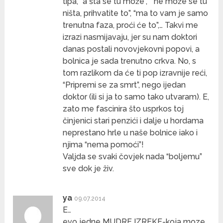
tipa, “a šta se tu može”, ” ne može se tu
ništa, prihvatite to”, “ma to vam je samo
trenutna faza, proći će to”,… Takvi me
izrazi nasmijavaju, jer su nam doktori
danas postali novovjekovni popovi, a
bolnica je sada trenutno crkva. No, s
tom razlikom da će ti pop izravnije reći,
“Pripremi se za smrt”, nego ijedan
doktor (ili si ja to samo tako utvaram). E,
zato me fascinira što usprkos toj
činjenici stari penzići i dalje u hordama
neprestano hrle u naše bolnice iako i
njima “nema pomoći”!
Valjda se svaki čovjek nada “boljemu”
sve dok je živ.
ya
09.07.2014
E…
evo jedne MUDRE IZREKE-koja moze