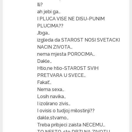
Ili?
ah jebi ga…
I PLUCA VISE NE DISU-PUNIM
PLUCIMA??
Jbga…
izgleda da STAROST NOSI SVETACKI
NACIN ZIVOTA…
nema mjesta POROCIMA…
Dakle…
Htio,ne htio-STAROST SVIH
PRETVARA U SVECE…
Fakat’…
Nema sexa…
Losih navika…
I izolirano zivis…
I ovisis o tudjoj milostinji??
dakle,stvarno…
Treba pribjeci zaista NECEMU…
TO NESTO-sto DRZI NA ZIVOTU…