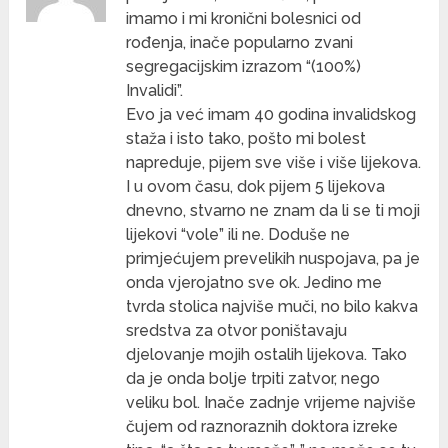
imamo i mi kronični bolesnici od
rođenja, inače popularno zvani
segregacijskim izrazom “(100%)
Invalidi”.
Evo ja već imam 40 godina invalidskog
staža i isto tako, pošto mi bolest
napreduje, pijem sve više i više lijekova.
I u ovom času, dok pijem 5 lijekova
dnevno, stvarno ne znam da li se ti moji
lijekovi “vole” ili ne. Doduše ne
primjećujem prevelikih nuspojava, pa je
onda vjerojatno sve ok. Jedino me
tvrda stolica najviše muči, no bilo kakva
sredstva za otvor poništavaju
djelovanje mojih ostalih lijekova. Tako
da je onda bolje trpiti zatvor, nego
veliku bol. Inače zadnje vrijeme najviše
čujem od raznoraznih doktora izreke