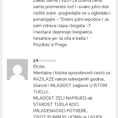
Dakle, dame ( vazi i za dzentlmene,
samo promenite rod ) -svako jutro dok
cistite zube -pogledajte se u ogledalu i
ponavljajte – “Dobro jutro lepotice ! Ja
sam zdrava i lepa i bogata :-)”
I nestace depresije, besparice,
nesanice jer- la vita e bella !
Pozdrav iz Praga
ya
09.07.2014
Eh,da…
Mentalne i fizicke sposobnosti cesto se
RAZILAZE nakon odredjenih godina…
Starost i MLADOST zaglave U ISTOM
TIJELU…
MLADOST ZELI NAPRIJED-ali
STAROST TIJELA KOCI
(MLADENACKE) POTREBE…
ZIVOT PUNIM PLUCIMA-je UVIJEK