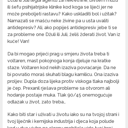
Džuli ili Juli legla agentu za nekretnine, bivšem mužu
ili šefu psihijatrijske klinike kod koga se liječi jer ne
može preboljeti rastavu? Kako uskladiti bol i užitak?
Namazati se mašću neke živine pa u usta uvaliti
antidepresiv? Ali, ako popiješ antidepresiv jebe ti se
za probleme one Džuli ili Juli, želiš žderati život. Van iz
kuće! Van!
Da bi mogao prijeći prag u smjeru života treba ti
voltaren, mast pokojnoga konja djeluje na kratke
staze. Voltaren kod nekih izaziva povraćanje. Da ne
bi povratio moraš skuhati blagu kamilicu. Ona izaziva
proljev. Dupla doza lijeka protiv viskoga tlaka najbolji
je čep. Prexanil rješava probleme sa otvorom ali
hodanje postaje muka. Tlak 90/45 onemogućuje
odlazak u život, zato treba…
Kako biti star i uživati u životu iako su na tvojoj strani i
tvoj liječnik i kemijska industrija i djeca koja polude