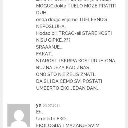
MOGUC,dokle TIJELO MOZE PRATITI
DUH…
onda dodje vrijeme TIJELESNOG
NEPOSLUHA….
Hodao bi i TRCAO-ali STARE KOSTI
NISU GIPKE…???
SRAAANJE….
FAKAT’…
STAROST I SKRIPA KOSTIJU JE-ONA
RUZNA JEZA KAD ZNAS…
ONO STO N.E ZELIS ZNATI…
DA SI…I DA CEMO SVI POSTATI
UMBERTO EKO JEDAN DAN….
ya
09.07.2014
Eh…
Umberto EKO…
EKOLOGIJA…I MAZANJE SVIM