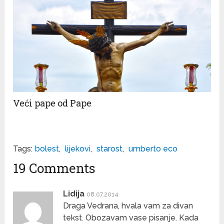
Veći pape od Pape
Tags:
bolest
,
lijekovi
,
starost
,
umberto eco
19 Comments
Lidija
08.07.2014
Draga Vedrana, hvala vam za divan
tekst. Obozavam vase pisanje. Kada