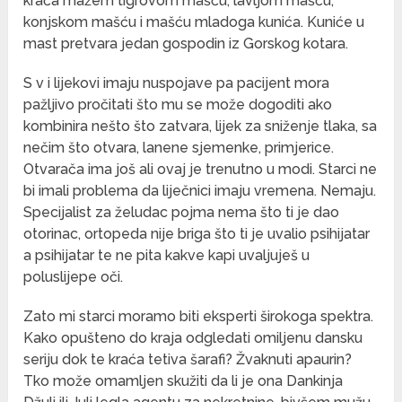
kraća mažem tigrovom mašću, lavljom mašću,
konjskom mašću i mašću mladoga kunića. Kuniće u
mast pretvara jedan gospodin iz Gorskog kotara.
S v i lijekovi imaju nuspojave pa pacijent mora
pažljivo pročitati što mu se može dogoditi ako
kombinira nešto što zatvara, lijek za sniženje tlaka, sa
nečim što otvara, lanene sjemenke, primjerice.
Otvarača ima još ali ovaj je trenutno u modi. Starci ne
bi imali problema da liječnici imaju vremena. Nemaju.
Specijalist za želudac pojma nema što ti je dao
otorinac, ortopeda nije briga što ti je uvalio psihijatar
a psihijatar te ne pita kakve kapi uvaljuješ u
poluslijepe oči.
Zato mi starci moramo biti eksperti širokoga spektra.
Kako opušteno do kraja odgledati omiljenu dansku
seriju dok te kraća tetiva šarafi? Žvaknuti apaurin?
Tko može omamljen skužiti da li je ona Dankinja