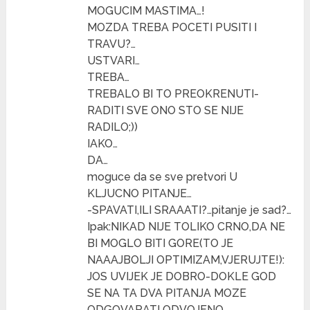
MOGUCIM MASTIMA…!
MOZDA TREBA POCETI PUSITI I
TRAVU?…
USTVARI…
TREBA…
TREBALO BI TO PREOKRENUTI-
RADITI SVE ONO STO SE NIJE
RADILO;))
IAKO…
DA…
moguce da se sve pretvori U
KLJUCNO PITANJE…
-SPAVATI,ILI SRAAATI?…pitanje je sad?…
Ipak:NIKAD NIJE TOLIKO CRNO,DA NE
BI MOGLO BITI GORE(TO JE
NAAAJBOLJI OPTIMIZAM,VJERUJTE!):
JOS UVIJEK JE DOBRO-DOKLE GOD
SE NA TA DVA PITANJA MOZE
ODGOVARATI ODVOJENO…