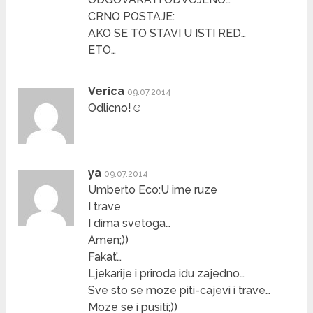
CRNO POSTAJE:
AKO SE TO STAVI U ISTI RED…
ETO…
Verica
09.07.2014
Odlicno!☺
ya
09.07.2014
Umberto Eco:U ime ruze
I trave
I dima svetoga…
Amen;))
Fakat’…
Ljekarije i priroda idu zajedno…
Sve sto se moze piti-cajevi i trave…
Moze se i pusiti;))