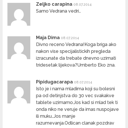
Zeljko carapina
08.07.2014
Samo Vedrana vedri…
Maja Dima
08.07.2014
Divno receno Vedrana!Koga briga ako
nakon vise specijalistickih pregleda
izracunate da trebate dnevno uzimati
tridesetak lijekova?Umberto Eko zna.
Pipidugacarapa
08.07.2014
Isto je i nama mladima koji su bolesni
pa od detinjstva do 30 vec svakakve
tablete uzimamo.Jos kad si mlad tek ti
onda niko ne veruje da imas nuspojave
ili muku…Jos manje
razumevanja.Odlican clanak pozdrav