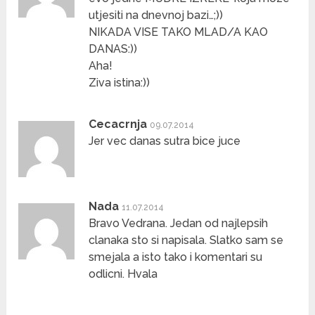
utjesiti na dnevnoj bazi…;))
NIKADA VISE TAKO MLAD/A KAO
DANAS:))
Aha!
Ziva istina:))
Cecacrnja
09.07.2014
Jer vec danas sutra bice juce
Nada
11.07.2014
Bravo Vedrana. Jedan od najlepsih
clanaka sto si napisala. Slatko sam se
smejala a isto tako i komentari su
odlicni. Hvala