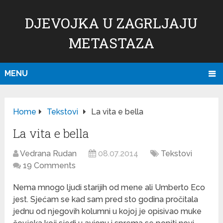
DJEVOJKA U ZAGRLJAJU
METASTAZA
MENU
Home
Tekstovi
La vita e bella
La vita e bella
Vedrana Rudan
08.07.2014
Tekstovi
19 Comments
Nema mnogo ljudi starijih od mene ali Umberto Eco
jest. Sjećam se kad sam pred sto godina pročitala
jednu od njegovih kolumni u kojoj je opisivao muke