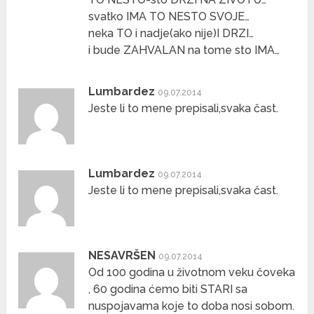
svatko IMA TO NESTO SVOJE…
neka TO i nadje(ako nije)I DRZI…
i bude ZAHVALAN na tome sto IMA…
Lumbardez
09.07.2014
Jeste li to mene prepisali,svaka čast.
Lumbardez
09.07.2014
Jeste li to mene prepisali,svaka čast.
NESAVRŠEN
09.07.2014
Od 100 godina u životnom veku čoveka
, 60 godina ćemo biti STARI sa
nuspojavama koje to doba nosi sobom.