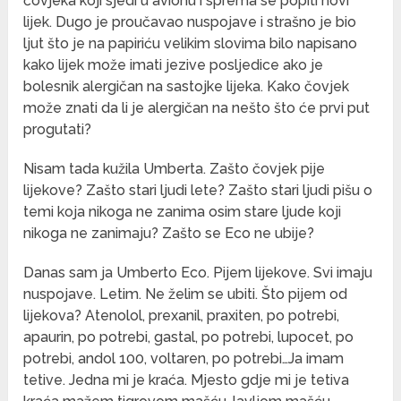
čovjeka koji sjedi u avionu i sprema se popiti novi
lijek. Dugo je proučavao nuspojave i strašno je bio
ljut što je na papiriću velikim slovima bilo napisano
kako lijek može imati jezive posljedice ako je
bolesnik alergičan na sastojke lijeka. Kako čovjek
može znati da li je alergičan na nešto što će prvi put
progutati?
Nisam tada kužila Umberta. Zašto čovjek pije
lijekove? Zašto stari ljudi lete? Zašto stari ljudi pišu o
temi koja nikoga ne zanima osim stare ljude koji
nikoga ne zanimaju? Zašto se Eco ne ubije?
Danas sam ja Umberto Eco. Pijem lijekove. Svi imaju
nuspojave. Letim. Ne želim se ubiti. Što pijem od
lijekova? Atenolol, prexanil, praxiten, po potrebi,
apaurin, po potrebi, gastal, po potrebi, lupocet, po
potrebi, andol 100, voltaren, po potrebi…Ja imam
tetive. Jedna mi je kraća. Mjesto gdje mi je tetiva