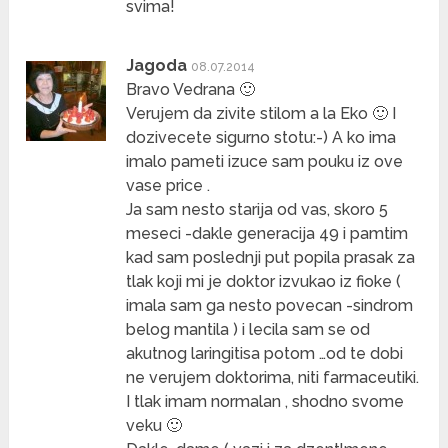
svima!
Jagoda
08.07.2014
Bravo Vedrana 🙂
Verujem da zivite stilom a la Eko 🙂 I
dozivecete sigurno stotu:-) A ko ima
imalo pameti izuce sam pouku iz ove
vase price .
Ja sam nesto starija od vas, skoro 5
meseci -dakle generacija 49 i pamtim
kad sam poslednji put popila prasak za
tlak koji mi je doktor izvukao iz fioke (
imala sam ga nesto povecan -sindrom
belog mantila ) i lecila sam se od
akutnog laringitisa potom …od te dobi
ne verujem doktorima, niti farmaceutiki.
I tlak imam normalan , shodno svome
veku 🙂