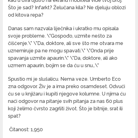
kad u dva ujutro na ekranu mobitela vide tvoj broj.
Što je sad? Infarkt? Želučana kila? Ne djeluju oblozi
od kitova repa?
Danas sam nazvala liječnika i ukratko mu opisala
svoje probleme. \”Gospođo, uzmite nešto za
čišćenje.\” \”Da, doktore, ali sve što me otvara me
uznemiruje pa ne mogu spavati.\” \”Onda prije
spavanja uzmite apaurin.\” \”Da, doktore, ali ako
uzmem apaurin, bojim se da ću u snu…\”
Spustio mi je slušalicu. Nema veze. Umberto Eco
zna odgovor. Živ je a ima preko osamdeset. Odvući
ću se u knjižaru i kupiti njegove kolumne. U njima ću
naći odgovor na pitanje svih pitanja za nas 60 plus
koji želimo čvrsto zagrliti život. Što je bitnije, srat ili
spat?
Čitanost:
1,950