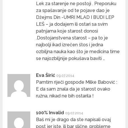
Lek za starenje ne postoji . Preporuku
za spašavanje od te pojave dao je
Džejms Din -UMRI MLAD I BUDI LEP
LEŠ – ja dodajem ili ostari sa svim
patnjama koje starost donosi
.Dostojanstvena starost – pa to je
najbolji ikad izrečen štos i jedna
ozbiljna nauka kao što je medicina time
se najozbiljnije pokušava baviti …
Eva Širić
09.07.2014
Pamtim riječi gospođe Milke Babović :
E da sam znala da je starost ovako
ružna, nikad ne bih ostarila !
100% Invalid
09.07.2014
Baš mi je drago da ste napisali ovaj
post jer iste, ili bar slične, probleme