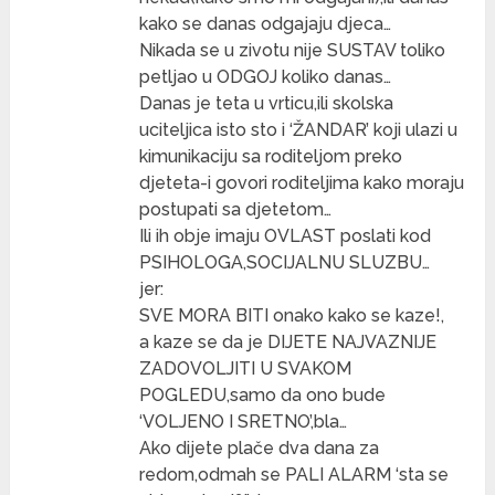
kako se danas odgajaju djeca…
Nikada se u zivotu nije SUSTAV toliko
petljao u ODGOJ koliko danas…
Danas je teta u vrticu,ili skolska
uciteljica isto sto i ‘ŽANDAR’ koji ulazi u
kimunikaciju sa roditeljom preko
djeteta-i govori roditeljima kako moraju
postupati sa djetetom…
Ili ih obje imaju OVLAST poslati kod
PSIHOLOGA,SOCIJALNU SLUZBU…
jer:
SVE MORA BITI onako kako se kaze!,
a kaze se da je DIJETE NAJVAZNIJE
ZADOVOLJITI U SVAKOM
POGLEDU,samo da ono bude
‘VOLJENO I SRETNO’,bla…
Ako dijete plače dva dana za
redom,odmah se PALI ALARM ‘sta se