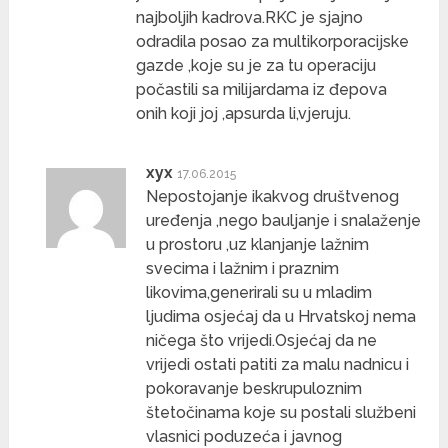
najboljih kadrova.RKC je sjajno
odradila posao za multikorporacijske
gazde ,koje su je za tu operaciju
počastili sa milijardama iz đepova
onih koji joj ,apsurda li,vjeruju.
xyx
17.06.2015
Nepostojanje ikakvog društvenog
uređenja ,nego bauljanje i snalaženje
u prostoru ,uz klanjanje lažnim
svecima i lažnim i praznim
likovima,generirali su u mladim
ljudima osjećaj da u Hrvatskoj nema
ničega što vrijedi.Osjećaj da ne
vrijedi ostati patiti za malu nadnicu i
pokoravanje beskrupuloznim
štetočinama koje su postali službeni
vlasnici poduzeća i javnog