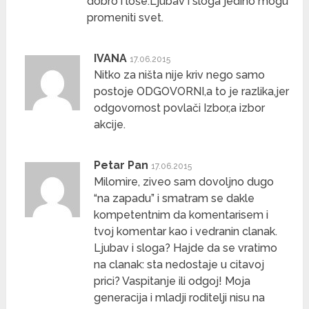
dobro i loše.Ljubav i sloga jedino mogu
promeniti svet.
IVANA
17.06.2015
Nitko za ništa nije kriv nego samo
postoje ODGOVORNI,a to je razlika,jer
odgovornost povlači Izbor,a izbor
akcije.
Petar Pan
17.06.2015
Milomire, ziveo sam dovoljno dugo
“na zapadu” i smatram se dakle
kompetentnim da komentarisem i
tvoj komentar kao i vedranin clanak.
Ljubav i sloga? Hajde da se vratimo
na clanak: sta nedostaje u citavoj
prici? Vaspitanje ili odgoj! Moja
generacija i mladji roditelji nisu na