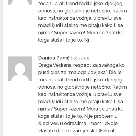
točan i prati trend roditeljsko-dječjeg
odnosa, no globalno je netočno. Radim
kao instruktorica vožnje, u pravilu sve
mladi ljudi i stalno me pitaju kako ti sa
njima? Super kažem! Mora se znati ko
koga sluša i to je to. Nj
Danica Panić
17.06.2015
Draga Vedrana..respect za svakoga ko
pusti glas za “maloga čovjeka”. Dio je
točan i prati trend roditeljsko-dječjeg
odnosa, no globalno je netočno. Radim
kao instruktorica vožnje, u pravilu sve
mladi ljudi i stalno me pitaju kako ti sa
njima? Super kažem! Mora se znati ko
koga sluša i to je to. Nije problem u
djeci već u odraslima. Imam i dvoje
vlastite djece i zamjenske (kako ih