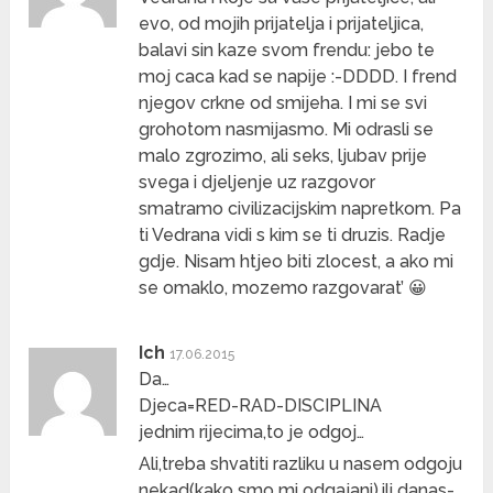
evo, od mojih prijatelja i prijateljica,
balavi sin kaze svom frendu: jebo te
moj caca kad se napije :-DDDD. I frend
njegov crkne od smijeha. I mi se svi
grohotom nasmijasmo. Mi odrasli se
malo zgrozimo, ali seks, ljubav prije
svega i djeljenje uz razgovor
smatramo civilizacijskim napretkom. Pa
ti Vedrana vidi s kim se ti druzis. Radje
gdje. Nisam htjeo biti zlocest, a ako mi
se omaklo, mozemo razgovarat’ 😀
Ich
17.06.2015
Da…
Djeca=RED-RAD-DISCIPLINA
jednim rijecima,to je odgoj…
Ali,treba shvatiti razliku u nasem odgoju
nekad(kako smo mi odgajani),ili danas-