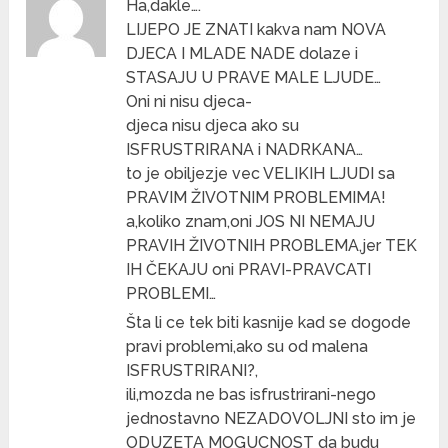
Ha,dakle….
LIJEPO JE ZNATI kakva nam NOVA
DJECA I MLADE NADE dolaze i
STASAJU U PRAVE MALE LJUDE…
Oni ni nisu djeca-
djeca nisu djeca ako su
ISFRUSTRIRANA i NADRKANA…
to je obiljezje vec VELIKIH LJUDI sa
PRAVIM ŽIVOTNIM PROBLEMIMA!
a,koliko znam,oni JOS NI NEMAJU
PRAVIH ŽIVOTNIH PROBLEMA,jer TEK
IH ČEKAJU oni PRAVI-PRAVCATI
PROBLEMI…
Šta li ce tek biti kasnije kad se dogode
pravi problemi,ako su od malena
ISFRUSTRIRANI?,
ili,mozda ne bas isfrustrirani-nego
jednostavno NEZADOVOLJNI sto im je
ODUZETA MOGUCNOST da budu