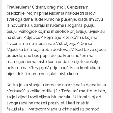
Pretjerujem? Citiram, dragi moji. Cenzuriram,
preciznije. Mojim prijateljicama maloljetni sinovi
svakoga dana nude kurac na pušenje, kradu im lovu
iz novčanika, udaraju ih rukama i nogama, pljuju,
psuju. Psihogice kojima ih sirotice prijavljuju uvijek su
na strani \”dječice\” kojima je \”teško\” i s kojima
živčana mama mora imati \”strpljenja\”. Oni su
\”ljudska bića koja treba poštovati\”. Kad takva djeca
popizde, ono baš popizde, pa krenu nožem na
mamu jer nema tristo kuna onda se dijete pošalje
nekamo na \”terapiju\” gdje nauči kako kontrolirati
bijes dok ti mama ne isplati tristo kuna.
Koliko je za stanje u kome se nalaze naša djeca kriva
\”država\” a koliko roditelji? \”Država\”, ma što to bilo,
šalje i djeci i roditeljima istu poruku. U Hrvatskoj od
svoga rada ne možeš preživjeti i kad imaš tri
fakulteta. Hrvatskom vladaju kriminalci uz pomoć