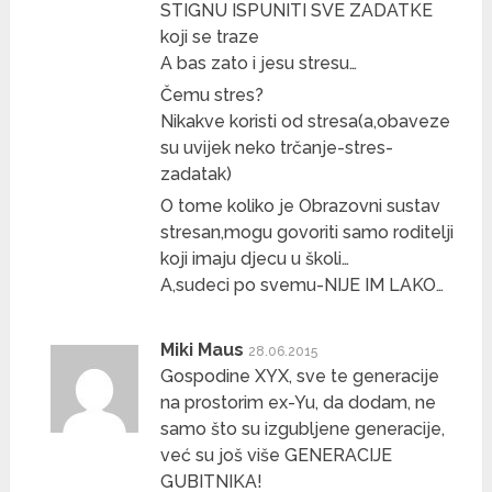
STIGNU ISPUNITI SVE ZADATKE
koji se traze
A bas zato i jesu stresu…
Čemu stres?
Nikakve koristi od stresa(a,obaveze
su uvijek neko trčanje-stres-
zadatak)
O tome koliko je Obrazovni sustav
stresan,mogu govoriti samo roditelji
koji imaju djecu u školi…
A,sudeci po svemu-NIJE IM LAKO…
Miki Maus
28.06.2015
Gospodine XYX, sve te generacije
na prostorim ex-Yu, da dodam, ne
samo što su izgubljene generacije,
već su još više GENERACIJE
GUBITNIKA!