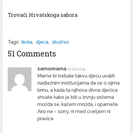
Trovači Hrvatskoga sabora
Tags:
škola
,
djeca
,
društvo
51 Comments
samomama
17.06.2015
Mame bi trebale takvu djecu uvaliti
nadležnim institucijama da se o njima
brinu, a kada ta njihova divna dječica
shvate kako je biti u žrvnju sistema
možda se, kažem možda, i opamete.
Ako ne – sorry, ni med cvetjem ni
pravice