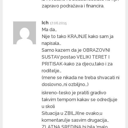
zapravo podražava i financira.
Ich
17.06.2015
Ma da…
Nije to tako KRAJNJE kako sam ja
napisala…
Samo kazem da je OBRAZOVNI
SUSTAV postao VELIKI TERET I
PRITISAK-kako za djecu,tako i za
roditelje…
(mene se nikada ne treba shvacati ni
doslovno…ni ozbiljno…)
iskreno-tesko je pratiti gradivo
takvim tempom kakav se odredjuje
u skoli
Situacija u ZBILJI(ne ovako,u
komentaru)je sasvim drugacija…
ZLATNA SREDINA bi bila ‘malo