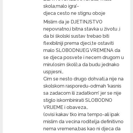
skola,malo igra’-
djeca cesto ne stignu oboje
Mislim da je DJETINJSTVO
nepovratno,i bitna stavka u životu ,i
da bi školski sustav trebao biti
flexibilniji prema djeci,te ostaviti
malo SLOBODNIJEG VREMENA da
se djeca posvete i necem drugom u
miru(osim školi),a da budu jednako
uspjesni…
Cim se nesto drugo dohvati,a nije na
skolskom rasporedu-odmah ‘kasnis
sa zadacom ili zadatkom’ jer se nije
stiglo iskombinirati SLOBODNO
VRIJEME i obaveza…
(ovisi kakav tko ima tempo-ali ipak
mislim da vecina roditelja definitivno
nema vremena,bas kao ni djeca da