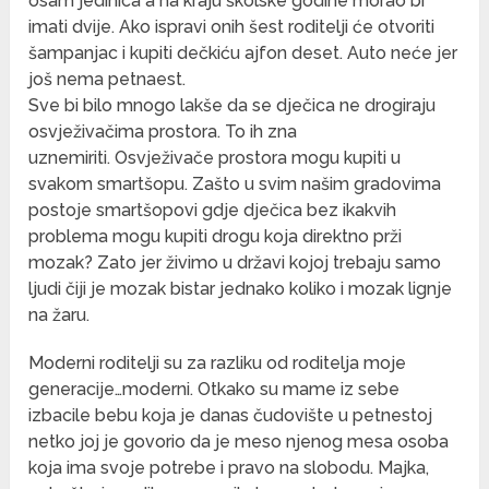
osam jedinica a na kraju školske godine morao bi
imati dvije. Ako ispravi onih šest roditelji će otvoriti
šampanjac i kupiti dečkiću ajfon deset. Auto neće jer
još nema petnaest.
Sve bi bilo mnogo lakše da se dječica ne drogiraju
osvježivačima prostora. To ih zna
uznemiriti. Osvježivače prostora mogu kupiti u
svakom smartšopu. Zašto u svim našim gradovima
postoje smartšopovi gdje dječica bez ikakvih
problema mogu kupiti drogu koja direktno prži
mozak? Zato jer živimo u državi kojoj trebaju samo
ljudi čiji je mozak bistar jednako koliko i mozak lignje
na žaru.
Moderni roditelji su za razliku od roditelja moje
generacije…moderni. Otkako su mame iz sebe
izbacile bebu koja je danas čudovište u petnestoj
netko joj je govorio da je meso njenog mesa osoba
koja ima svoje potrebe i pravo na slobodu. Majka,