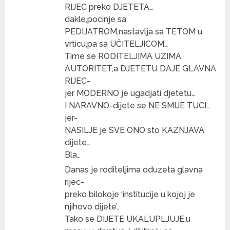
RIJEC preko DJETETA…
dakle,pocinje sa
PEDIJATROM,nastavlja sa TETOM u
vrticu,pa sa UČITELJICOM…
Time se RODITELJIMA UZIMA
AUTORITET,a DJETETU DAJE GLAVNA
RIJEC-
jer MODERNO je ugadjati djetetu…
I NARAVNO-dijete se NE SMIJE TUCI…
jer-
NASILJE je SVE ONO sto KAZNJAVA
dijete…
Bla…
Danas je roditeljima oduzeta glavna
rijec-
preko bilokoje ‘institucije u kojoj je
njihovo dijete’..
Tako se DIJETE UKALUPLJUJE,u