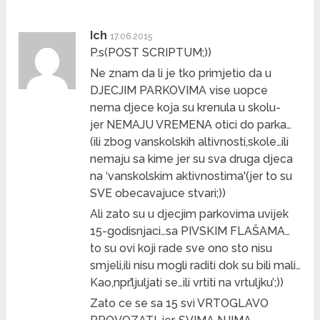
Ich
17.06.2015
P.s(POST SCRIPTUM;))
Ne znam da li je tko primjetio da u
DJECJIM PARKOVIMA vise uopce
nema djece koja su krenula u skolu-
jer NEMAJU VREMENA otici do parka…
(ili zbog vanskolskih altivnosti,skole…ili
nemaju sa kime jer su sva druga djeca
na ‘vanskolskim aktivnostima'(jer to su
SVE obecavajuce stvari;))
Ali zato su u djecjim parkovima uvijek
15-godisnjaci…sa PIVSKIM FLAŠAMA…
to su ovi koji rade sve ono sto nisu
smjeli,ili nisu mogli raditi dok su bili mali…
Kao,npr.’ljuljati se…ili vrtiti na vrtuljku’;))
Zato ce se sa 15 svi VRTOGLAVO