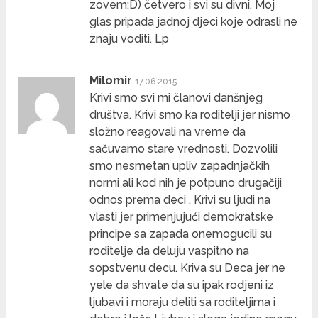
zovem:D) četvero i svi su divni. Moj
glas pripada jadnoj djeci koje odrasli ne
znaju voditi. Lp
Milomir
17.06.2015
Krivi smo svi mi članovi danšnjeg
društva. Krivi smo ka roditelji jer nismo
složno reagovali na vreme da
sačuvamo stare vrednosti. Dozvolili
smo nesmetan upliv zapadnjačkih
normi ali kod nih je potpuno drugačiji
odnos prema deci , Krivi su ljudi na
vlasti jer primenjujući demokratske
principe sa zapada onemogucili su
roditelje da deluju vaspitno na
sopstvenu decu. Kriva su Deca jer ne
yele da shvate da su ipak rodjeni iz
ljubavi i moraju deliti sa roditeljima i