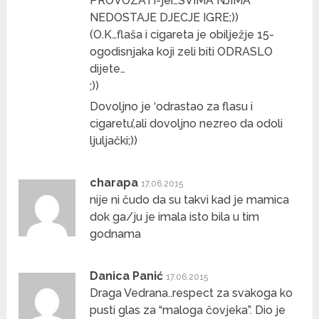
PROVOZATI-jer…SVIMA NJIMA
NEDOSTAJE DJECJE IGRE;))
(O.K…flaša i cigareta je obilježje 15-
ogodisnjaka koji zeli biti ODRASLO
dijete…
;))
Dovoljno je ‘odrastao za flasu i
cigaretu’,ali dovoljno nezreo da odoli
ljuljački;))
charapa
17.06.2015
nije ni čudo da su takvi kad je mamica
dok ga/ju je imala isto bila u tim
godnama
Danica Panić
17.06.2015
Draga Vedrana..respect za svakoga ko
pusti glas za “maloga čovjeka”. Dio je