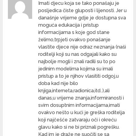
Imati djecu koja se tako ponašaju je
posljedica čiste gluposti i lijenosti. Jer u
današnje vrijeme gdje je dostupna sva
moguća edukacija i pristup
informacijama s koje god stane
želimo,trpjeti ovakvo ponašanje
vlastite djece nije odraz neznanja (naši
roditelji koji su nas odgajali kako su
najbolje mogli i znali radili su to po
jedinim modelima kojima su imali
pristup a to je njihov vlasititi odgoj,u
doba kad nije bilo
knjiga,interneta,radionica,itd..),ali
danas,u vrijeme znanja,informiranosti i
svim dosuptnim informacijama,imati
ovakvo nešto u kući je greška roditelja
koji najčešće zatvaraju oči i okreću
glavu kako si ne bi priznali pogrešku.
Kad im je draže ne suočiti se sa