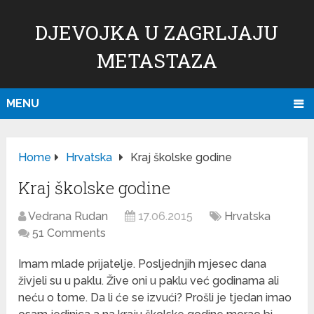
DJEVOJKA U ZAGRLJAJU
METASTAZA
MENU
Home
Hrvatska
Kraj školske godine
Kraj školske godine
Vedrana Rudan
17.06.2015
Hrvatska
51 Comments
Imam mlade prijatelje. Posljednjih mjesec dana
živjeli su u paklu. Žive oni u paklu već godinama ali
neću o tome. Da li će se izvući? Prošli je tjedan imao