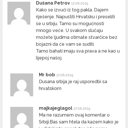
Dušana Petrov
17.06.2015
Kako se izvući iz tog pakla. Dajem
riješenje. Napustiti Hrvatsku i preseliti
se u srbiju. Tamo su mogućnosti
mnogo veće. U svakom slučaju
možete ljudima otimate stvarčice bez
bojazni da će vam se suditi.
Tamo bahati imaju sva prava a ne kao u
lijepoj našoj.
Mr bob
17.06.2015
Dusana srbija je raj usporedbi sa
hrvatskom
majkajeglagol
17.06.2015
Ma ne razumem ovaj komentar o
Srbiji.Bas sam htela da kazem kako je