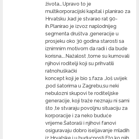
života….Upravo to je
multikorporacijski kapital i planirao za
Hrvatsku ,kad je stvarao rat 90-
ih.Planirao je izvoz naplodnijeg
segmenta društva ,generacije u
prosjeku oko 30 godina starosti sa
iznimnim motivom da radi i da bude
korisna…..Nažalost ,tome su kumovali
njihovi roditelji koji su prihvatili
ratnohuškački
koncept koji je bio 1.faza .Još uvijek
,pod šatorima u Zagrebu,su neki
nebulozni skupovi te roditeljske
generacije, koji traže neznaju ni sami
što ,te stvaraju povoljnu situaciju za
korporacije i za neko buduće
vrijeme.Šatoraši i njihovi fanovi
osiguravaju dobro iseljavanje mladih
iz Hrvatske i u budućnosti.Eto ko njih