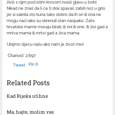
živiš s njim pod istim krovom nosiš glavu u torbi.
Nikad ne znaš da li će ti dok spavaš zabiti nož u grlo
jer si sakrila sto kuna tako dobro da ih on ili ona ne
mogu naći iako su okrenuli stan naopako. Zato
hrvatske mame moraju birati, ili oni ili one. Ili živi gad a
mrtva mama ili mrtvi gad a živa mama.
Ubijmo djecu našu ako nam je život mio!
Čitanost:
2,697
Pin It
Tweet
Related Posts
Kad Rijeka utihne
Ma, hajte, molim vas