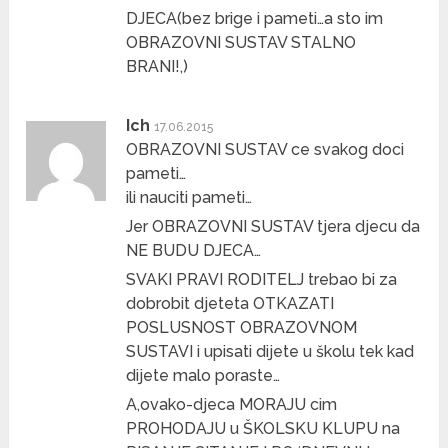
DJECA(bez brige i pameti…a sto im
OBRAZOVNI SUSTAV STALNO
BRANI!,)
Ich
17.06.2015
OBRAZOVNI SUSTAV ce svakog doci
pameti…
ili nauciti pameti…
Jer OBRAZOVNI SUSTAV tjera djecu da
NE BUDU DJECA…
SVAKI PRAVI RODITELJ trebao bi za
dobrobit djeteta OTKAZATI
POSLUSNOST OBRAZOVNOM
SUSTAVI i upisati dijete u školu tek kad
dijete malo poraste…
A,ovako-djeca MORAJU cim
PROHODAJU u ŠKOLSKU KLUPU na