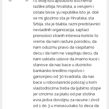
i u Srbiji isto.apsolutno isto.nema
razlike.srbija, hrvatska, a verujem i
ostale bivse yu republike.Isto je, dok
se mi glozimo sta je Hrvatska, sta
Srbija, sta je blabla, razni predstavnici
nevladinih organizacija, saptaci
prenosioci stranih interesa koriste to
vreme da nam rasture porodicu, da
nam oduzmu pravo da vaspitamo
decu i da nam ne vaspitaju decu, da
nam uskrate uslove da imamo kuce i
stanove da nas bace u duznicko
bankarsko kreditno ropstvo i
garsonjeru od 30 kvadrata, da nas
bace u robovlasnicki polozaj u kom
vlastodrscima treba da ljubimo stope
jer crncimo za platu od par stotina
evra jedva dovoljnu za racune i zivot
od 1 do 3 u mesecu.kako to deca da