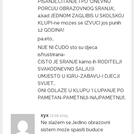
PISANJE,CITANJE I PO ‘DNEVNU
PORCIJU OBRAZOVNOG SRANJA’…
a,kad JEDNOM ZAGLIBIS U SKOLSKOJ
KLUPI-ne mozes se IZVUCI jos punih
12 GODINA!
pa,eto…
NIJE NI ČUDO sto su djeca
isfrustrirana-
ČISTO JE SRANJE kamo ih RODITELJI
SVAKODNEVNO ŠALJU;))
UMJESTO U IGRU-ZABAVU-I DJECJI
SVIJET…
ONI ODLAZE U KLUPU ‘I LUPANJE PO
PAMETAN-PAMETNIJI-NAJPAMETNIJI’…
xyx
17.06.2015
Ne slažem se.Jedino obrazovni
sistem može spasiti buduće