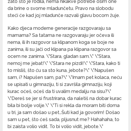
zato što je rodila, nema nikakve potrebe osim one
da brine o svome mladunčetu. Pravo na slobodu
steći će kad joj mladunče razvali glavu bocom žuje.
Kako djeca moderne generacije razgovaraju sa
mamama? Sa tatama ne razgovaraju jer očeva ili
nema, ili ih razgovor sa klipanom koga se boje ne
zanima, ili su jači od klipana pa klipana razgovor sa
ocem ne zanima. \”Stara, gladan sam.\” \”Stara,
nemoj me jebat!\” \”Stara ne pizdi!\” \”Stara, kako ti
to misliš, što ću sa sto kuna, jebote?\” \”Napušen
sam, i? Napušen sam, pa?\” \”Imam pet kolaca, neću
se upisati u gimnaziju, ti si završila gimnaziju, koji
kurac oćeš, oćeš da ti uvalim medalju na sisu?\”
\”Dereš se jer si frustrirana, da naletiš na dobar kurac
bila bi bolje volje.\” \”Ti si rekla da moram biti doma
u tri, ja sam došao u pet…Šuti kad ja govorim! Došao
sam u pet, što ćeš sada, pljusnut me? Hahahaha, to
bi zaista volio vidit. To bi volio vidit, jebote.\”