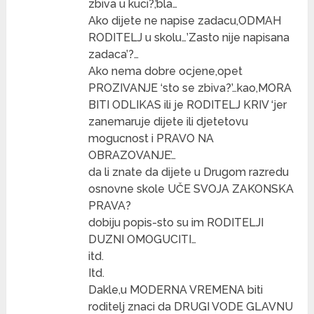
zbiva u kuci?,’bla…
Ako dijete ne napise zadacu,ODMAH
RODITELJ u skolu…’Zasto nije napisana
zadaca’?…
Ako nema dobre ocjene,opet
PROZIVANJE ‘sto se zbiva?’…kao,MORA
BITI ODLIKAS ili je RODITELJ KRIV ‘jer
zanemaruje dijete ili djetetovu
mogucnost i PRAVO NA
OBRAZOVANJE’…
da li znate da dijete u Drugom razredu
osnovne skole UČE SVOJA ZAKONSKA
PRAVA?
dobiju popis-sto su im RODITELJI
DUZNI OMOGUCITI…
itd.
Itd.
Dakle,u MODERNA VREMENA biti
roditelj znaci da DRUGI VODE GLAVNU