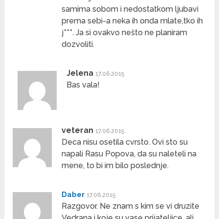
samima sobom i nedostatkom ljubavi
prema sebi-a neka ih onda mlate,tko ih
j***. Ja si ovakvo nešto ne planiram
dozvoliti.
Jelena
17.06.2015
Bas vala!
veteran
17.06.2015
Deca nisu osetila cvrsto. Ovi sto su
napali Rasu Popova, da su naleteli na
mene, to bi im bilo poslednje.
Daber
17.06.2015
Razgovor. Ne znam s kim se vi druzite
Vedrana i koje su vase prijateljice, ali