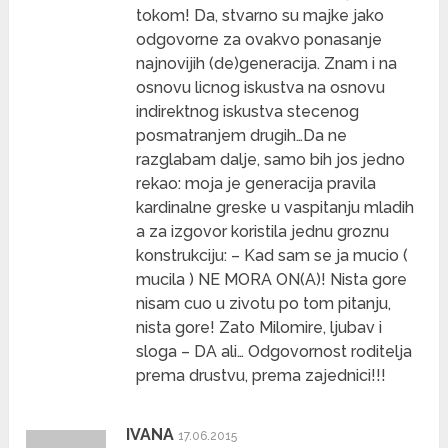
tokom! Da, stvarno su majke jako
odgovorne za ovakvo ponasanje
najnovijih (de)generacija. Znam i na
osnovu licnog iskustva na osnovu
indirektnog iskustva stecenog
posmatranjem drugih…Da ne
razglabam dalje, samo bih jos jedno
rekao: moja je generacija pravila
kardinalne greske u vaspitanju mladih
a za izgovor koristila jednu groznu
konstrukciju: – Kad sam se ja mucio (
mucila ) NE MORA ON(A)! Nista gore
nisam cuo u zivotu po tom pitanju,
nista gore! Zato Milomire, ljubav i
sloga – DA ali… Odgovornost roditelja
prema drustvu, prema zajednici!!!
IVANA
17.06.2015