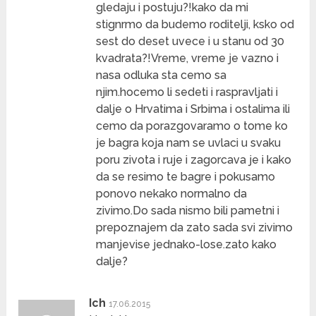
gledaju i postuju?!kako da mi
stignrmo da budemo roditelji, ksko od
sest do deset uvece i u stanu od 30
kvadrata?!Vreme, vreme je vazno i
nasa odluka sta cemo sa
njim.hocemo li sedeti i raspravljati i
dalje o Hrvatima i Srbima i ostalima ili
cemo da porazgovaramo o tome ko
je bagra koja nam se uvlaci u svaku
poru zivota i ruje i zagorcava je i kako
da se resimo te bagre i pokusamo
ponovo nekako normalno da
zivimo.Do sada nismo bili pametni i
prepoznajem da zato sada svi zivimo
manjevise jednako-lose.zato kako
dalje?
Ich
17.06.2015