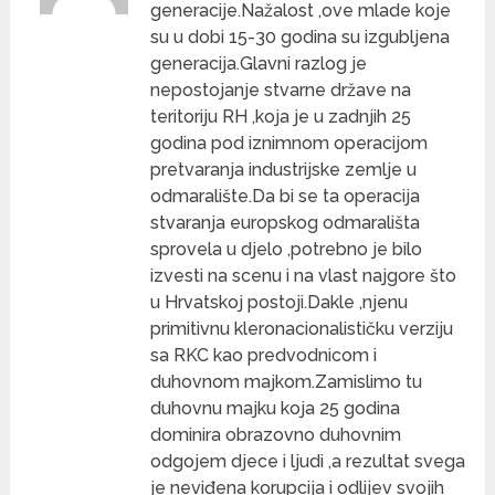
generacije.Nažalost ,ove mlade koje
su u dobi 15-30 godina su izgubljena
generacija.Glavni razlog je
nepostojanje stvarne države na
teritoriju RH ,koja je u zadnjih 25
godina pod iznimnom operacijom
pretvaranja industrijske zemlje u
odmaralište.Da bi se ta operacija
stvaranja europskog odmarališta
sprovela u djelo ,potrebno je bilo
izvesti na scenu i na vlast najgore što
u Hrvatskoj postoji.Dakle ,njenu
primitivnu kleronacionalističku verziju
sa RKC kao predvodnicom i
duhovnom majkom.Zamislimo tu
duhovnu majku koja 25 godina
dominira obrazovno duhovnim
odgojem djece i ljudi ,a rezultat svega
je neviđena korupcija i odlijev svojih