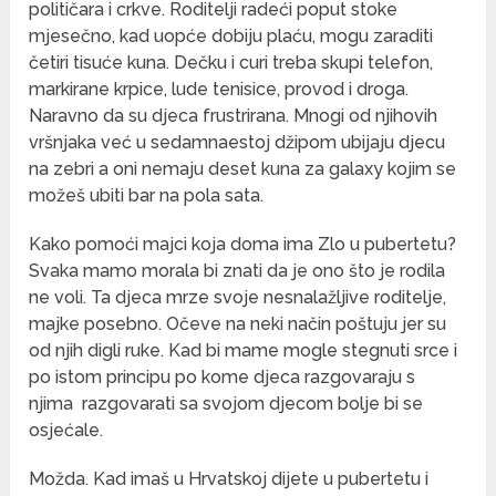
političara i crkve. Roditelji radeći poput stoke
mjesečno, kad uopće dobiju plaću, mogu zaraditi
četiri tisuće kuna. Dečku i curi treba skupi telefon,
markirane krpice, lude tenisice, provod i droga.
Naravno da su djeca frustrirana. Mnogi od njihovih
vršnjaka već u sedamnaestoj džipom ubijaju djecu
na zebri a oni nemaju deset kuna za galaxy kojim se
možeš ubiti bar na pola sata.
Kako pomoći majci koja doma ima Zlo u pubertetu?
Svaka mamo morala bi znati da je ono što je rodila
ne voli. Ta djeca mrze svoje nesnalažljive roditelje,
majke posebno. Očeve na neki način poštuju jer su
od njih digli ruke. Kad bi mame mogle stegnuti srce i
po istom principu po kome djeca razgovaraju s
njima razgovarati sa svojom djecom bolje bi se
osjećale.
Možda. Kad imaš u Hrvatskoj dijete u pubertetu i