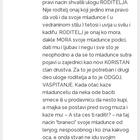
pravi nacin shvatili ulogu RODITELJA.
Nije rodtelj onaj koji jedino ima pravo
da voli i da svoje mladunce ( u
vedraninom stilu ) tetosi i uvija u svilu i
kadifu. RODITELJ je onaj ko mora,
dakle MORA svoje mladunce podici,
dati mu i ljubav i negu i sve sto je
neophodno a da se to mladunce sutra
pojavi u zajednici kao novi KORISTAN
clan drustva. Za to je potreban i drugi
deo uloge roditelja a to je ODGOJ,
VASPITANJE. Kada otac kaze
mladuncetu da neka ode baciti
smece ili u prodavnicu da nesto kupi,
a majka se postavi pred svog muza i
kaze mu: – A sta ces ti raditi!? – na taj
nacin “braneci” svoje mladunce od
lenjog, nesposobnog i ko zna kakvog
oca, e onda stvari ne idu svojim