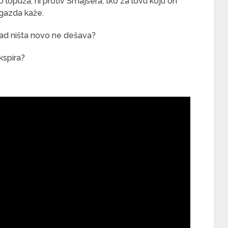
 lopuža, ni protiv Šmajsera, tko za lovu koju on
gazda kaže.
ikad ništa novo ne dešava?
kspira?