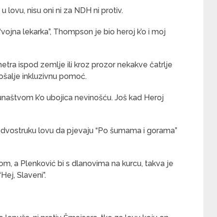
lovu, nisu oni ni za NDH ni protiv.
vojna lekarka”, Thompson je bio heroj k’o i moj
tra ispod zemlje ili kroz prozor nekakve čatrlje
ošalje inkluzivnu pomoć.
unaštvom k’o ubojica nevinošću. Još kad Heroj
o dvostruku lovu da pjevaju “Po šumama i gorama”
m, a Plenković bi s dlanovima na kurcu, takva je
Hej, Slaveni”.