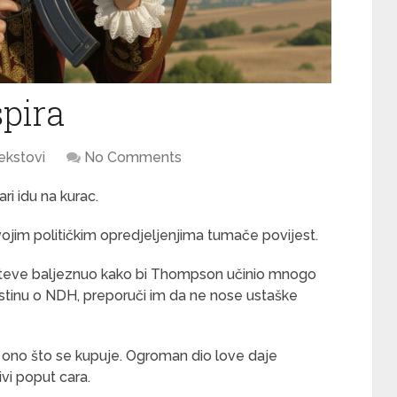
spira
ekstovi
No Comments
i idu na kurac.
vojim političkim opredjeljenjima tumače povijest.
j teve baljeznuo kako bi Thompson učinio mnogo
istinu o NDH, preporuči im da ne nose ustaške
 ono što se kupuje. Ogroman dio love daje
vi poput cara.