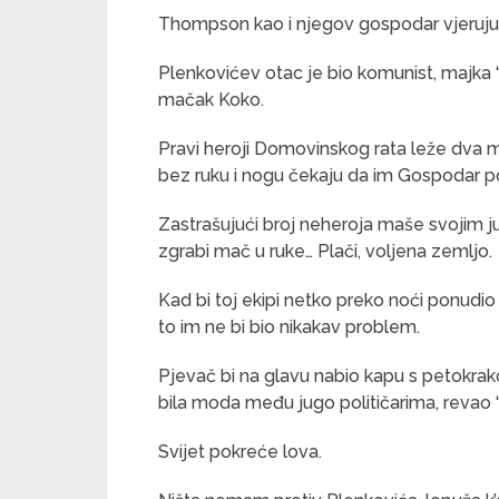
Thompson kao i njegov gospodar vjeruju u 
Plenkovićev otac je bio komunist, majka “
mačak Koko.
Pravi heroji Domovinskog rata leže dva me
bez ruku i nogu čekaju da im Gospodar p
Zastrašujući broj neheroja maše svojim j
zgrabi mač u ruke… Plači, voljena zemljo.
Kad bi toj ekipi netko preko noći ponudi
to im ne bi bio nikakav problem.
Pjevač bi na glavu nabio kapu s petokrako
bila moda među jugo političarima, revao “
Svijet pokreće lova.