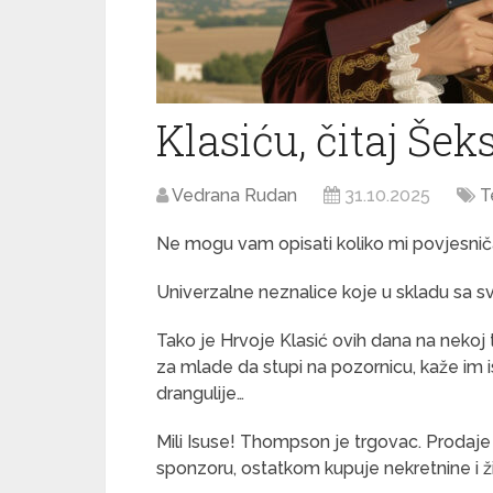
Klasiću, čitaj Šek
Vedrana Rudan
31.10.2025
T
Ne mogu vam opisati koliko mi povjesničar
Univerzalne neznalice koje u skladu sa s
Tako je Hrvoje Klasić ovih dana na neko
za mlade da stupi na pozornicu, kaže im 
drangulije…
Mili Isuse! Thompson je trgovac. Prodaje
sponzoru, ostatkom kupuje nekretnine i ži