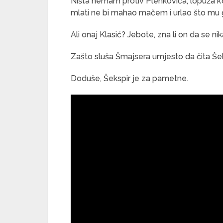
Ništa nemam protiv Plenkovića, lopuža k’o
mlati ne bi mahao mačem i urlao što mu 
Ali onaj Klasić? Jebote, zna li on da se n
Zašto sluša Šmajsera umjesto da čita Še
Doduše, Šekspir je za pametne.