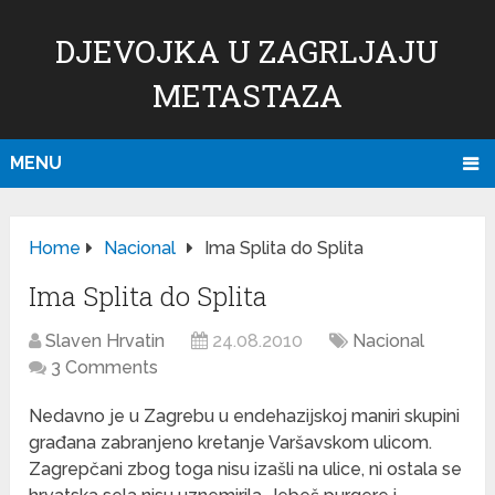
DJEVOJKA U ZAGRLJAJU
METASTAZA
MENU
Home
Nacional
Ima Splita do Splita
Ima Splita do Splita
Slaven Hrvatin
24.08.2010
Nacional
3 Comments
Nedavno je u Zagrebu u endehazijskoj maniri skupini
građana zabranjeno kretanje Varšavskom ulicom.
Zagrepčani zbog toga nisu izašli na ulice, ni ostala se