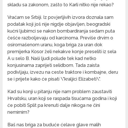
skladu sa zakonom, zašto to Karli nitko nije rekao?
Vraćam se Srbiji. Iz povjerljivih izvora doznala sam
podatak koji još nije nigdje objavljen, beogradski
kućni ljubimci se nakon bombardiranja sedam puta
češće razboljevaju od karcinoma. Previše drvim o
osiromašenom uranu, koga briga za uran dok
premijerka Kosor želi nekakve konje preseliti iz sela
A u selo B. Naši ljudi polude tek kad netko
konjusinama zaprijeti selidbom. Tada zaista
podivljaju, izvezu na ceste traktore i kombajne, deru
se i prijete kako će pisati \”kraljici Elizabeti\”.
Kad su konji u pitanju nije nam problem zaustaviti
Hrvatsku, uran koji se raspada tisućama godina i koji
će pobiti Split pa krenuti dalje nikoga ne čini
nemirnim?
Baš nas briga za buduće ćelave glave malih