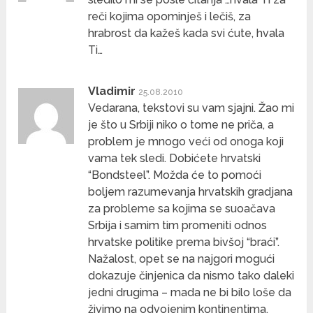
reči kojima opominješ i lečiš, za
hrabrost da kažeš kada svi ćute, hvala
Ti…
Vladimir
25.08.2010
Vedarana, tekstovi su vam sjajni. Žao mi
je što u Srbiji niko o tome ne priča, a
problem je mnogo veći od onoga koji
vama tek sledi. Dobićete hrvatski
“Bondsteel”. Možda će to pomoći
boljem razumevanja hrvatskih gradjana
za probleme sa kojima se suoačava
Srbija i samim tim promeniti odnos
hrvatske politike prema bivšoj “braći”.
Nažalost, opet se na najgori mogući
dokazuje činjenica da nismo tako daleki
jedni drugima – mada ne bi bilo loše da
živimo na odvojenim kontinentima.