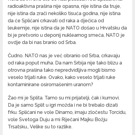
radioaktivna prašina nije opasna, nije istina da truje,
nije istina da zrači nekoliko tisuća godina, nije istina
da će Splićani crkavati od raka a dječica od
leukemije, nije istina da je NATO došao u Hrvatsku da
bi je pretvorio u deponij nuklearnog smeća, NATO je
ovdje da bi nas branio od Srba.
Čudno. NATO nas je već obranio od Srba, crkavaju
od raka poput muha. Da nam Srbija nije tako blizu a
otrovna prašina tako nepredvidljiva mogli bismo
veselo trljati ruke. Ovako, kako veselo trljati ruke
kontaminirane osiromašenim uranom?
Žao mi je Splita. Tamo su mi prijatelji, čak i kumovi.
Da je samo Split u igri možda i ne bi trebalo dizati
frku. Splićani ne vole Dinamo, imaju zločestu Torcidu,
vole Svetoga Duju a mi Riječani Majku Božju
Trsatsku… Velike su to razlike.