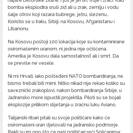
najšire betonske zidine, i još je jeftin, truje i zrači. Kad
bomba eksplodira sruši zid ali u zrak, zemlju i vodu
šalje otrov koji razara bubrege, jetru, slezenu…
Koristio se u Iraku, Srbiji, na Kosovu, Afganistanu i
Libanonu.
Na Kosovu postoji 100 lokacija koje su kontaminirane
osiromašenim uranom, ni jedna nije očišćena.
Amerika je Kosovu dala samostalnost ali i smrt. Da
se previše ne vesele.
Ni mi Hrvati, iako pošteđeni NATO bombardiranja, ne
bismo trebali biti mirni. Nitko nikad nije rekao koliko su
saveznički zrakoplovi, nakon bombardiranja Srbije, u
Jadransko more ispustili projektila. Piloti su se bojali
eksplozije prilikom slijetanja u zračnu luku Aviano.
Talijanski ribari pitali su svoje političare kako će
osiromašeni uran djelovati na jadransko podmorje.
Rekli su im ono što će naši političari reći Splićanima: