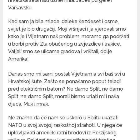
hrvatska sela nisu uznemirila. Jebeš purgere i
Varšavsku.
Kad sam ja bila mlada, daleke šezdeset i osme,
svijet je bio drugačiji. Moji vršnjaci i ja vjerovali smo
kako je i Vijetnam naš problem, moramo ga podržati
u borbi protiv Zla obučenog u zvjezdice i trakice.
Valjali smo se ulicama gradova i vrištali, dolje
Amerika!
Danas smo mi sami postali Vijetnam a svi baš svi u
Hrvatskoj šute. Zašto se ponašamo poput teladi
pred električnim batom? Ne damo Split, ne damo
Split, ne damo Split, morali bismo urlati mi i naša
djeca. Muk i mrak.
Ne znamo da će nam se uskoro u Splitu ukazati
NATO u svoj svojoj raskošnoj strahoti. U njega će
uplovljavati američki ratni brodovi iz Perzijskog