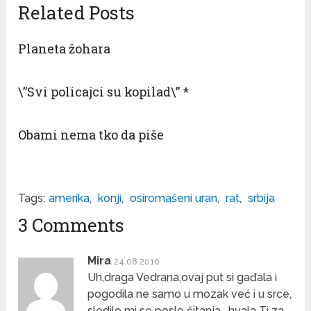
Related Posts
Planeta žohara
\”Svi policajci su kopilad\” *
Obami nema tko da piše
Tags:
amerika
,
konji
,
osiromašeni uran
,
rat
,
srbija
3 Comments
Mira
24.08.2010
Uh,draga Vedrana,ovaj put si gađala i
pogodila ne samo u mozak već i u srce,
sledilo mi se posle čitanja …hvala Ti za