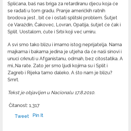
Splićana, baš nas briga za retardiranu djecu koja će
se rađati u tom gradu. Pranje američkih ratnih
brodova jest , bit će i ostati splitski problem. Šutjet
će Varaždin, Čakovec, Lovran, Opatija, šutjet će čak i
Split. Uostalom, ćute i Srbi koji već umiru.
A svi smo tako blizu i imamo istog neprijatelja. Nama
majkama i bakama jedina je utjeha da će naši sinovi i
unuci crknuti u Afganistanu, odmah, bez citostatika. A
mi…Na rate. Zato jer smo ljudi kojima su i Split i
Zagreb i Rijeka tamo daleko. A što nam je blizu?
Smrt.
Tekst je objavljen u Nacionalu 17.8.2010.
Čitanost:
1,317
Pin It
Tweet