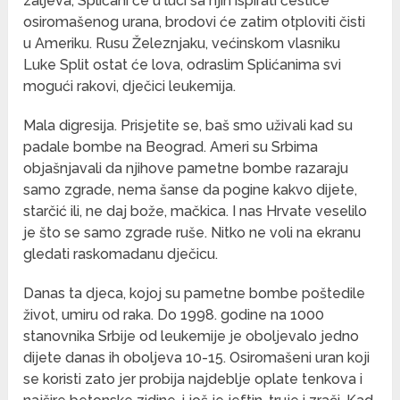
zaljeva, Splićani će u luci sa njih ispirati čestice
osiromašenog urana, brodovi će zatim otploviti čisti
u Ameriku. Rusu Železnjaku, većinskom vlasniku
Luke Split ostat će lova, odraslim Splićanima svi
mogući rakovi, dječici leukemija.
Mala digresija. Prisjetite se, baš smo uživali kad su
padale bombe na Beograd. Ameri su Srbima
objašnjavali da njihove pametne bombe razaraju
samo zgrade, nema šanse da pogine kakvo dijete,
starčić ili, ne daj bože, mačkica. I nas Hrvate veselilo
je što se samo zgrade ruše. Nitko ne voli na ekranu
gledati raskomadanu dječicu.
Danas ta djeca, kojoj su pametne bombe poštedile
život, umiru od raka. Do 1998. godine na 1000
stanovnika Srbije od leukemije je oboljevalo jedno
dijete danas ih oboljeva 10-15. Osiromašeni uran koji
se koristi zato jer probija najdeblje oplate tenkova i