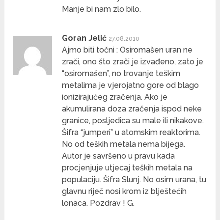
Manje bi nam zlo bilo.
Goran Jelić
27.08.2010
Ajmo biti točni : Osiromašen uran ne
zrači, ono što zrači je izvađeno, zato je
“osiromašen”, no trovanje teškim
metalima je vjerojatno gore od blago
ionizirajućeg zračenja. Ako je
akumulirana doza zračenja ispod neke
granice, posljedica su male ili nikakove.
Šifra “jumperi” u atomskim reaktorima.
No od teških metala nema bijega.
Autor je savršeno u pravu kada
procjenjuje utjecaj teških metala na
populaciju. Šifra Slunj. No osim urana, tu
glavnu riječ nosi krom iz blještećih
lonaca. Pozdrav ! G.