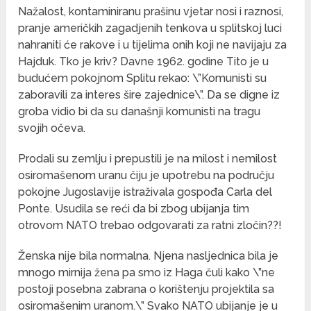
Nažalost, kontaminiranu prašinu vjetar nosi i raznosi,
pranje američkih zagadjenih tenkova u splitskoj luci
nahraniti će rakove i u tijelima onih koji ne navijaju za
Hajduk. Tko je kriv? Davne 1962. godine Tito je u
budućem pokojnom Splitu rekao: \”Komunisti su
zaboravili za interes šire zajednice\”. Da se digne iz
groba vidio bi da su današnji komunisti na tragu
svojih očeva.
Prodali su zemlju i prepustili je na milost i nemilost
osiromašenom uranu čiju je upotrebu na području
pokojne Jugoslavije istraživala gospođa Carla del
Ponte. Usudila se reći da bi zbog ubijanja tim
otrovom NATO trebao odgovarati za ratni zločin??!
Ženska nije bila normalna. Njena nasljednica bila je
mnogo mirnija žena pa smo iz Haga čuli kako \”ne
postoji posebna zabrana o korištenju projektila sa
osiromašenim uranom.\” Svako NATO ubijanje je u