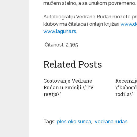
mužem stalno, a sa unukom povremeno.
Autobiografiju Vedrane Rudan možete pro
klubovima čitalaca i onlajn knjižari
www.del
www.laguna.rs
.
Čitanost:
2,365
Related Posts
Gostovanje Vedrane
Recenzij
Rudan u emisiji \”TV
\”Dabogd
revija\”
rodila\”
Tags:
ples oko sunca
,
vedrana rudan