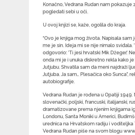
Konačno, Vedrana Rudan nam pokazuje zašt
pogledati sebi u oči.
U ovoj knjizi se, kaže, ogolila do kraja.
“Ovo je knjiga mog života. Napisala sam 
me je sin. Ideja mi se nije nimalo sviđala.
odgovorio: ’Ti jesi hrvatski Mik Džeger.’
onda mi je i unuka diskretno rekla kako j
Jutjubu. Shvatila sam da meni najdraži lju
Jutjuba. Ja sam… Plesačica oko Sunca”, r
autobiografije.
Vedrana Rudan je rođena u Opatiji 1949. 
slovenački, poljski, francuski, italijanski,
dramatizovane prema njenim knjigama igra
Londonu, Santa Moniki u Americi, Budimšešt
urednica na Hrvatskom radiju i voditeljka 
Vedrana Rudan piše na svom blogu www.rud