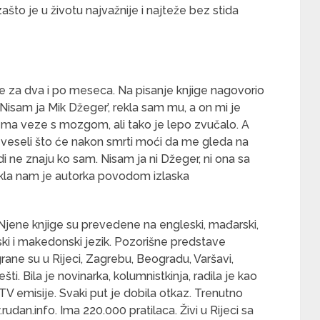
o je u životu najvažnije i najteže bez stida
je za dva i po meseca. Na pisanje knjige nagovorio
 ’Nisam ja Mik Džeger’, rekla sam mu, a on mi je
 Nema veze s mozgom, ali tako je lepo zvučalo. A
e veseli što će nakon smrti moći da me gleda na
di ne znaju ko sam. Nisam ja ni Džeger, ni ona sa
ekla nam je autorka povodom izlaska
Njene knjige su prevedene na engleski, mađarski,
 ruski i makedonski jezik. Pozorišne predstave
ne su u Rijeci, Zagrebu, Beogradu, Varšavi,
i. Bila je novinarka, kolumnistkinja, radila je kao
TV emisije. Svaki put je dobila otkaz. Trenutno
an.info. Ima 220.000 pratilaca. Živi u Rijeci sa