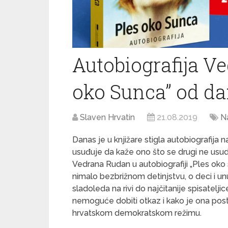
Autobiografija V
oko Sunca” od dan
Slaven Hrvatin
21.08.2019
N
Danas je u knjižare stigla autobiografija n
usuđuje da kaže ono što se drugi ne usude
Vedrana Rudan u autobiografiji „Ples oko 
nimalo bezbrižnom detinjstvu, o deci i un
sladoleda na rivi do najčitanije spisatelji
nemoguće dobiti otkaz i kako je ona post
hrvatskom demokratskom režimu.