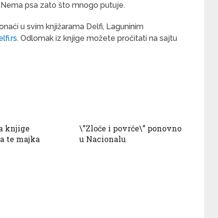
 Nema psa zato što mnogo putuje.
naći u svim knjižarama Delfi, Laguninim
fi.rs.
Odlomak iz knjige možete pročitati na sajtu
a knjige
\”Zloće i povrće\” ponovno
a te majka
u Nacionalu