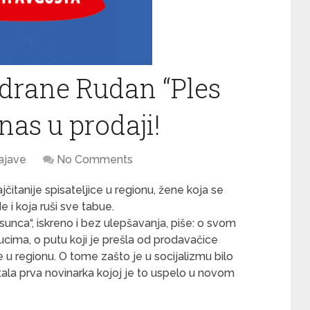
edrane Rudan “Ples
as u prodaji!
ajave
No Comments
ajčitanije spisateljice u regionu, žene koja se
 i koja ruši sve tabue.
sunca“, iskreno i bez ulepšavanja, piše: o svom
ucima, o putu koji je prešla od prodavačice
ce u regionu. O tome zašto je u socijalizmu bilo
ala prva novinarka kojoj je to uspelo u novom