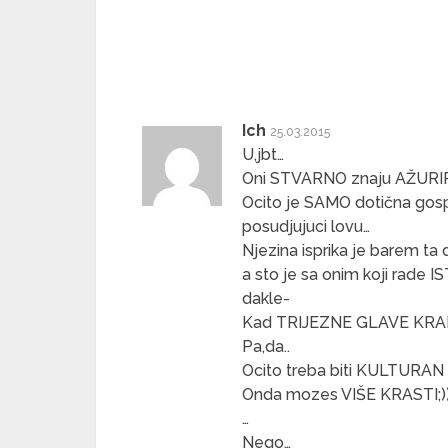
Ich
25.03.2015
U,jbt…
Oni STVARNO znaju AŽURI
Ocito je SAMO dotična go
posudjujuci lovu…
Njezina isprika je barem t
a sto je sa onim koji rade 
dakle-
Kad TRIJEZNE GLAVE KRADE
Pa,da..
Ocito treba biti KULTURAN i 
Onda mozes VIŠE KRASTI;)
…
Nego…