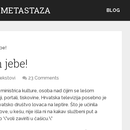
 METASTAZA
BLOG
ebe!
 jebe!
ekstovi
23 Comments
 ministrica kulture, osoba nad čijim se lešom
, portali, tiskovine, Hrvatska televizija posebno je
vatsko društvo lovaca na leptire. Što je učinila
ove, u kešu, nije išla ni na kakav službeni put a
\”voli zaviriti u čašicu.\”