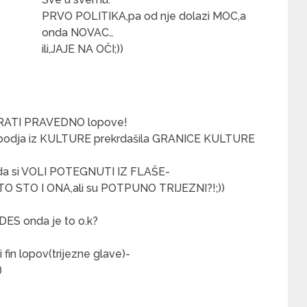
PRVO POLITIKA,pa od nje dolazi MOC,a
onda NOVAC…
ili,JAJE NA OČI;))
RATI PRAVEDNO lopove!
spodja iz KULTURE prekrdašila GRANICE KULTURE
a da si VOLI POTEGNUTI IZ FLAŠE-
ISTO STO I ONA,ali su POTPUNO TRIJEZNI?!;))
S onda je to o.k?
fin lopov(trijezne glave)-
)