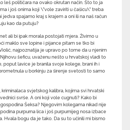
lo leš političara na ovako okrutan način. Što to ja
ma i još onima koji \”vole zaviriti u čašicu\” treba
 jedva spajamo kraj s krajem a oni ili na naš račun
ćuju kao da putuju?
t ali bi ipak morala postojati mjera. Živimo u
oći maklo sve lopine i pijance pitam se tko bi
Violić, najpoznatija je upravo po tome da u njenim
jihovu šeficu, uvaženu nešto u hrvatskoj vladi to
poput lavice je branila svoje kolege, brani ih i
 prometnula u borkinju za širenje svetosti to samo
 kriminalaca svjetskog kalibra, kojima svi hrvatski
vednici svrše. A oni koji vole cugnuti? Kako bi
g gospodina Šeksa? Njegovim kolegama nikad nije
dina purpurna lica i još purpurnijeg nosa izbace
 Hvala bogu da je tako. Da su to učinili mi bismo