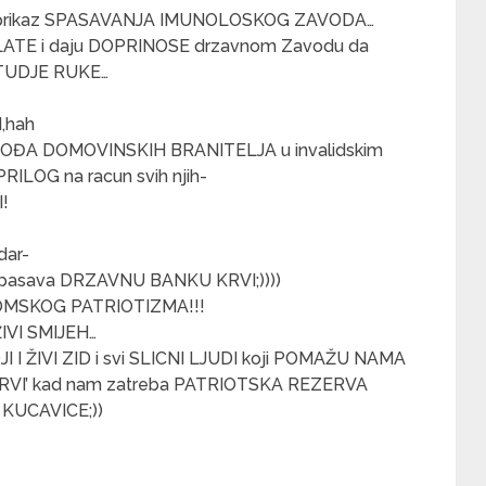
e prikaz SPASAVANJA IMUNOLOSKOG ZAVODA…
LATE i daju DOPRINOSE drzavnom Zavodu da
TUDJE RUKE…
,hah
aj VOĐA DOMOVINSKIH BRANITELJA u invalidskim
RILOG na racun svih njih-
!
dar-
asava DRZAVNU BANKU KRVI;))))
NOMSKOG PATRIOTIZMA!!!
IVI SMIJEH…
 I ŽIVI ZID i svi SLICNI LJUDI koji POMAŽU NAMA
KRVI’ kad nam zatreba PATRIOTSKA REZERVA
 KUCAVICE;))