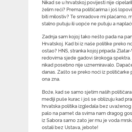
Nikad se u hrvatskoj povijesti nije cipelari
želim reći? Prema političarima i još lopovi
biti milostiv? Te smradove mi plaćamo, mi
stalno putuju ili uopće ne putuju a napla
Zadnja sam kojoj tako nešto pada na pame
Hrvatskoj. Kad bi iz naše politike preko n
ostao? HNS, stranka kojoj pripada Zlatar-
redovima sjede gadovi širokoga spektra. N
nikad posebno nije uznemiravalo. Dapače, 
danas. Zašto se preko noći iz političarke
ona zna.
Bože, kad se samo sjetim naših političara,
mediji puše kurac i još se oblizuju kad pra
hrvatska politika izgledala bez uvaženo
palo na pamet da svima nam dragog gospo
iz Sabora samo zato jer mu je voda mrska.
ostali bez Ustava, jebote!