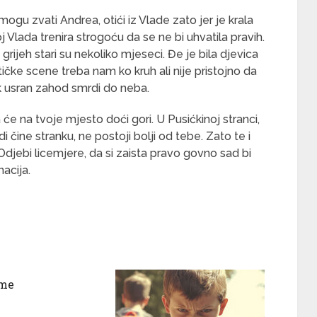
ogu zvati Andrea, otići iz Vlade zato jer je krala
j Vlada trenira strogoću da se ne bi uhvatila pravih.
rijeh stari su nekoliko mjeseci. Đe je bila djevica
ičke scene treba nam ko kruh ali nije pristojno da
 usran zahod smrdi do neba.
a će na tvoje mjesto doći gori. U Pusićkinoj stranci,
udi čine stranku, ne postoji bolji od tebe. Zato te i
Odjebi licemjere, da si zaista pravo govno sad bi
nacija.
ume