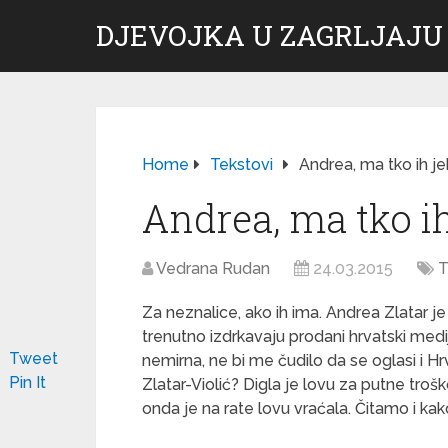
DJEVOJKA U ZAGRLJAJU
Home
Tekstovi
Andrea, ma tko ih j
Andrea, ma tko ih
Vedrana Rudan
24.03.2015
T
Za neznalice, ako ih ima. Andrea Zlatar je
trenutno izdrkavaju prodani hrvatski mediji
Tweet
nemirna, ne bi me čudilo da se oglasi i Hr
Pin It
Zlatar-Violić? Digla je lovu za putne trošk
onda je na rate lovu vraćala. Čitamo i kako 