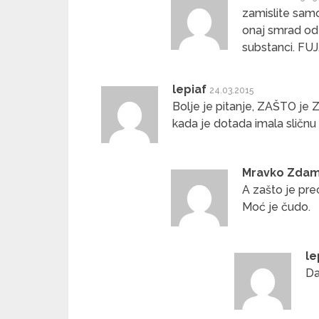
zamislite samo
onaj smrad od 
substanci. FUJ
lepiaf
24.03.2015
Bolje je pitanje, ZAŠTO je Zla
kada je dotada imala sličnu 
Mravko Zdam
A zašto je pre
Moć je čudo.
le
Da