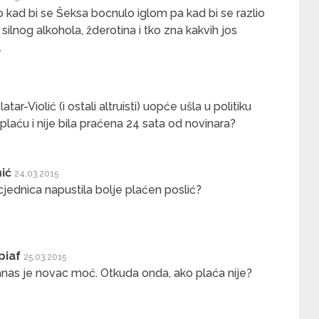
 kad bi se Šeksa bocnulo iglom pa kad bi se razlio
silnog alkohola, žderotina i tko zna kakvih jos
.
tar-Violić (i ostali altruisti) uopće ušla u politiku
plaću i nije bila praćena 24 sata od novinara?
ić
24.03.2015
cjednica napustila bolje plaćen poslić?
piaf
25.03.2015
nas je novac moć. Otkuda onda, ako plaća nije?