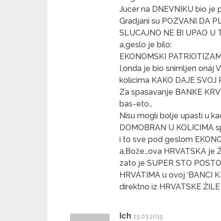
Jucer na DNEVNIKU bio j
Gradjani su POZVANI DA P
SLUCAJNO NE BI UPAO U 
a,geslo je bilo:
EKONOMSKI PATRIOTIZAM
I,onda je bio snimljen on
kolicima KAKO DAJE SVOJ P
Za spasavanje BANKE KRVI
bas-eto…
Nisu mogli bolje upasti u ka
DOMOBRAN U KOLICIMA sp
i to sve pod geslom EKO
a,Bože…ova HRVATSKA je Ž
zato je SUPER STO POSTOJI
HRVATIMA u ovoj ‘BANCI 
direktno iz HRVATSKE ŽILE
Ich
25.03.2015