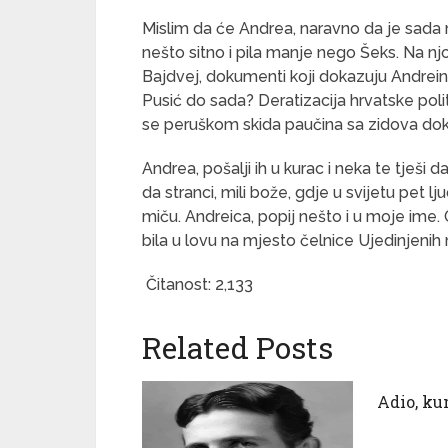
Mislim da će Andrea, naravno da je sada m
nešto sitno i pila manje nego Šeks. Na njo
Bajdvej, dokumenti koji dokazuju Andrein g
Pusić do sada? Deratizacija hrvatske polit
se peruškom skida paučina sa zidova dok
Andrea, pošalji ih u kurac i neka te tješi d
da stranci, mili bože, gdje u svijetu pet lj
miču. Andreica, popij nešto i u moje ime. 
bila u lovu na mjesto čelnice Ujedinjenih 
Čitanost:
2,133
Related Posts
Adio, k