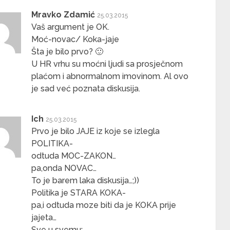
Mravko Zdamić
25.03.2015
Vaš argument je OK.
Moć-novac/ Koka-jaje
Šta je bilo prvo? 🙂
U HR vrhu su moćni ljudi sa prosječnom
plaćom i abnormalnom imovinom. Al ovo
je sad već poznata diskusija.
Ich
25.03.2015
Prvo je bilo JAJE iz koje se izlegla
POLITIKA-
odtuda MOC-ZAKON…
pa,onda NOVAC…
To je barem laka diskusija…;))
Politika je STARA KOKA-
pa,i odtuda moze biti da je KOKA prije
jajeta…
Sve u svemu: