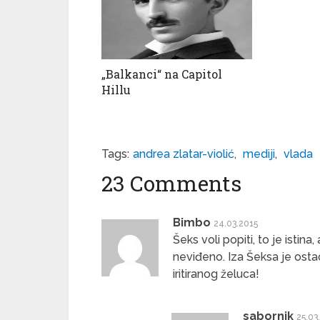
„Balkanci“ na Capitol
Hillu
Tags:
andrea zlatar-violić
,
mediji
,
vlada
23 Comments
Bimbo
24.03.2015
Šeks voli popiti, to je istin
neviđeno. Iza Šeksa je osta
iritiranog želuca!
sabornik
25.03