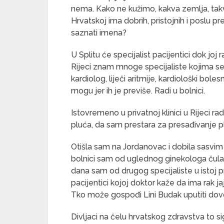
nema. Kako ne kužimo, kakva zemlja, takv
Hrvatskoj ima dobrih, pristojnih i poslu p
saznati imena?
U Splitu će specijalist pacijentici dok joj
Rijeci znam mnoge specijaliste kojima se t
kardiolog, liječi aritmije, kardiološki bole
mogu jer ih je previše. Radi u bolnici.
Istovremeno u privatnoj klinici u Rijeci r
pluća, da sam prestara za presađivanje p
Otišla sam na Jordanovac i dobila sasvim 
bolnici sam od uglednog ginekologa čula 
dana sam od drugog specijaliste u istoj 
pacijentici kojoj doktor kaže da ima rak jaj
Tko može gospođi Lini Budak uputiti dovo
Divljaci na čelu hrvatskog zdravstva to si