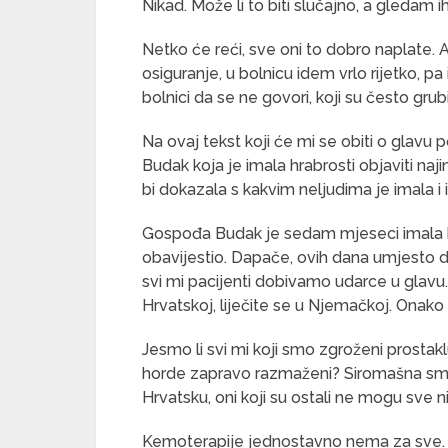
Nikad. Može li to biti slučajno, a gledam
Netko će reći, sve oni to dobro naplate.
osiguranje, u bolnicu idem vrlo rijetko, pa
bolnici da se ne govori, koji su često grubi
Na ovaj tekst koji će mi se obiti o glavu
Budak koja je imala hrabrosti objaviti na
bi dokazala s kakvim neljudima je imala i 
Gospođa Budak je sedam mjeseci imala kar
obavijestio. Dapače, ovih dana umjesto 
svi mi pacijenti dobivamo udarce u glavu
Hrvatskoj, liječite se u Njemačkoj. Onako 
Jesmo li svi mi koji smo zgroženi prostak
horde zapravo razmaženi? Siromašna smo 
Hrvatsku, oni koji su ostali ne mogu sve ni lij
Kemoterapije jednostavno nema za sve. Ni