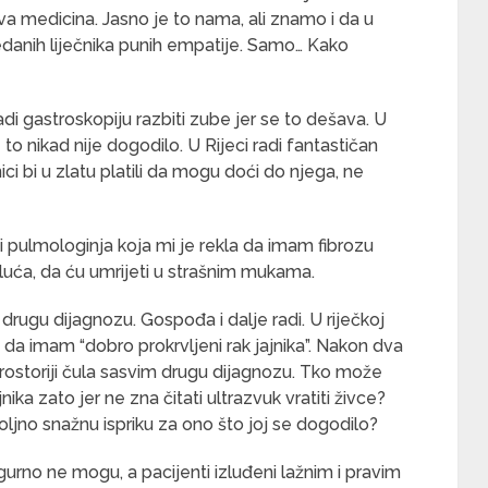
a medicina. Jasno je to nama, ali znamo i da u
redanih liječnika punih empatije. Samo… Kako
 radi gastroskopiju razbiti zube jer se to dešava. U
o nikad nije dogodilo. U Rijeci radi fantastičan
snici bi u zlatu platili da mogu doći do njega, ne
adi pulmologinja koja mi je rekla da imam fibrozu
luća, da ću umrijeti u strašnim mukama.
drugu dijagnozu. Gospođa i dalje radi. U riječkoj
da imam “dobro prokrvljeni rak jajnika”. Nakon dva
prostoriji čula sasvim drugu dijagnozu. Tko može
nika zato jer ne zna čitati ultrazvuk vratiti živce?
ljno snažnu ispriku za ono što joj se dogodilo?
gurno ne mogu, a pacijenti izluđeni lažnim i pravim