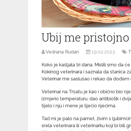
Ubij me pristojno
Vedrana Rudan
19.02.2023
T
Koko je kašljala tri dana. Mislili smo da ć
Kokinog veterinara i saznala da stanica za
Veterinar me saslušao i rekao da dođem
Veterinar na Trsatu je kao i obično bio n
izmjerio temperaturu, dao antibiotik i dvi
tijelo i nju i mene je liječio riječima.
Tad mi je palo na pamet, živim s ljubimc
srela veterinara ili veterinarku koji bi bili gr