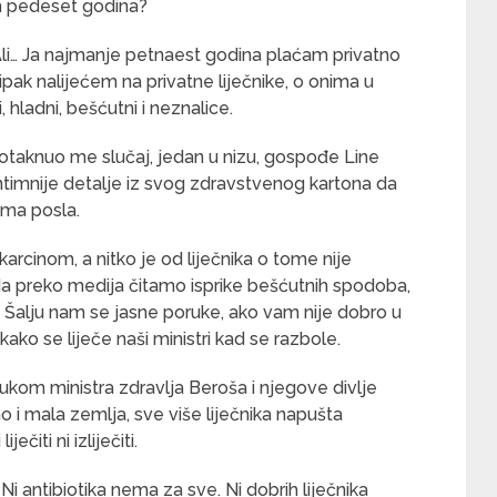
 ih pedeset godina?
 Ali… Ja najmanje petnaest godina plaćam privatno
 ipak nalijećem na privatne liječnike, o onima u
, hladni, bešćutni i neznalice.
 potaknuo me slučaj, jedan u nizu, gospođe Line
jintimnije detalje iz svog zdravstvenog kartona da
ima posla.
cinom, a nitko je od liječnika o tome nije
da preko medija čitamo isprike bešćutnih spodoba,
. Šalju nam se jasne poruke, ako vam nije dobro u
kako se liječe naši ministri kad se razbole.
lukom ministra zdravlja Beroša i njegove divlje
i mala zemlja, sve više liječnika napušta
ečiti ni izliječiti.
 antibiotika nema za sve. Ni dobrih liječnika