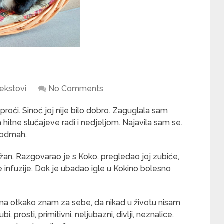
ekstovi
No Comments
e proći. Sinoć joj nije bilo dobro. Zaguglala sam
 hitne slučajeve radi i nedjeljom. Najavila sam se.
 odmah.
ježan. Razgovarao je s Koko, pregledao joj zubiće,
je infuzije. Dok je ubadao igle u Kokino bolesno
ima otkako znam za sebe, da nikad u životu nisam
ubi, prosti, primitivni, neljubazni, divlji, neznalice.