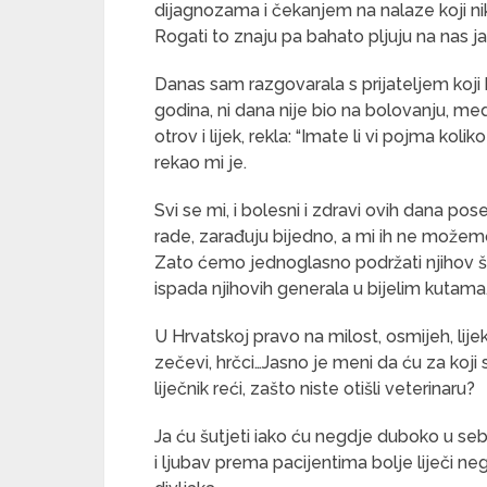
dijagnozama i čekanjem na nalaze koji ni
Rogati to znaju pa bahato pljuju na nas ja
Danas sam razgovarala s prijateljem koji
godina, ni dana nije bio na bolovanju, med
otrov i lijek, rekla: “Imate li vi pojma ko
rekao mi je.
Svi se mi, i bolesni i zdravi ovih dana po
rade, zarađuju bijedno, a mi ih ne možemo
Zato ćemo jednoglasno podržati njihov štr
ispada njihovih generala u bijelim kutama
U Hrvatskoj pravo na milost, osmijeh, lij
zečevi, hrčci…Jasno je meni da ću za koji 
liječnik reći, zašto niste otišli veterinaru?
Ja ću šutjeti iako ću negdje duboko u sebi 
i ljubav prema pacijentima bolje liječi neg