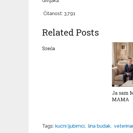
divljaka.
Čitanost:
3,791
Related Posts
Sreća
Ja sam 
MAMA
Tags:
kućni ljubimci
,
lina budak
,
veterinar