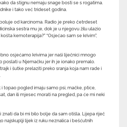
kako da stignu nemaju snage bosti se s rogatima.
dnike i tako već trideset godina.
 boluje od karcinoma. Radio je preko četrdeset
icinska sestra mu je, dok je u njegovu žilu ulazio
liko košta kemoterapija?” “Osjećao sam se krivim”,
sebno osjećamo krivima jer naši liječnici mnogo
 poslati u Njemačku jer ih je ionako premalo.
ajk i šutke prelaziti preko sranja koja nam rade i
.
ek i topao pogled imaju samo psi, mačke, ptice,
sat, dan ili mjesec morati na pregled, pa će mi neki
znati da bi mi bilo bolje da sam otišla. Lijepa riječ
o najskuplji lijek iz ruku neznalica i bešćutnih