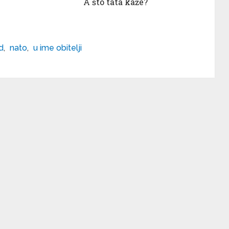
A što tata kaže?
d
,
nato
,
u ime obitelji