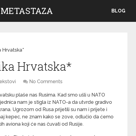
 METASTAZA
BLOG
a Hrvatska*
ika Hrvatska*
ekstovi
No Comments
rvatsku plaše nas Rusima. Kad smo ušli u NATO
sjednica nam je stigla iz NATO-a da utvrde gradivo
rana. Ugrozom od Rusa prijetili su nam i prijete i
onaj kepec, ne znam kako se zove, odlučio da ćemo
h aviona koji će nas čuvati od Rusije.