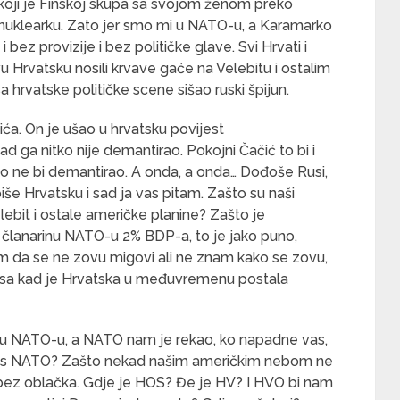
oji je Finskoj skupa sa svojom ženom preko
 nuklearku. Zato jer smo mi u NATO-u, a Karamarko
i bez provizije i bez političke glave. Svi Hrvati i
vu Hrvatsku nosili krvave gaće na Velebitu i ostalim
 hrvatske političke scene sišao ruski špijun.
ća. On je ušao u hrvatsku povijest
ad ga nitko nije demantirao. Pokojni Čačić to bi i
tko ne bi demantirao. A onda, a onda… Dođoše Rusi,
piše Hrvatsku i sad ja vas pitam. Zašto su naši
lebit i ostale američke planine? Zašto je
članarinu NATO-u 2% BDP-a, to je jako puno,
 da se ne zovu migovi ali ne znam kako se zovu,
Rusa kad je Hrvatska u međuvremenu postala
 u NATO-u, a NATO nam je rekao, ko napadne vas,
danas NATO? Zašto nekad našim američkim nebom ne
o bez oblačka. Gdje je HOS? Đe je HV? I HVO bi nam