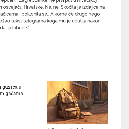
grepčani i Zagrepčanke, ne prvi put u hrvatskoj
m osvajaču Hrvatske. Ne, ne. Skočila je izdajica na
esačicama i poklonila se… A kome će drugo nego
 došao tekst telegrama koga mu je uputila nakon
a, ja labud.\”
 guzica u
im gaćama