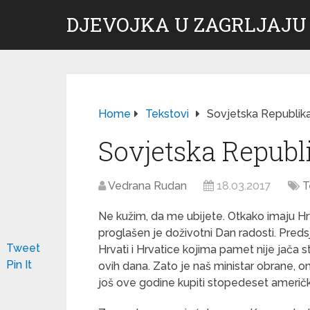
DJEVOJKA U ZAGRLJAJU
Home
Tekstovi
Sovjetska Republik
Sovjetska Republ
Vedrana Rudan
18.03.2017
T
Ne kužim, da me ubijete. Otkako imaju H
proglašen je doživotni Dan radosti. Pred
Tweet
Hrvati i Hrvatice kojima pamet nije jača st
Pin It
ovih dana. Zato je naš ministar obrane, 
još ove godine kupiti stopedeset američki