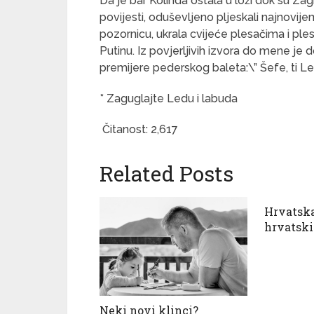
Da je bar Kolinda ostala u loži dok su Za
povijesti, oduševljeno pljeskali najnovije
pozornicu, ukrala cvijeće plesačima i pl
Putinu. Iz povjerljivih izvora do mene je
premijere pederskog baleta:\” Šefe, ti Led
* Zaguglajte Ledu i labuda
Čitanost:
2,617
Related Posts
Hrvatska
hrvatsk
Neki novi klinci?