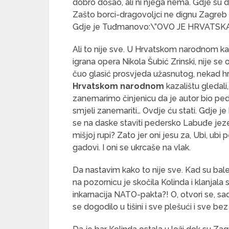
dobro došao, ali ni njega nema. Gdje su 
Zašto borci-dragovoljci ne dignu Zagreb
Gdje je Tuđmanovo:\”OVO JE HRVATSKA
Ali to nije sve. U Hrvatskom narodnom kaza
igrana opera Nikola Šubić Zrinski, nije se o
čuo glasić prosvjeda užasnutog, nekad hr
Hrvatskom narodnom
kazalištu gledal
zanemarimo činjenicu da je autor bio ped
smjeli zanemariti… Ovdje ću stati. Gdje je
se na daske staviti pedersko Labuđe jezero
mišjoj rupi? Zato jer oni jesu za, Ubi, ubi
gadovi. I oni se ukrcaše na vlak.
Da nastavim kako to nije sve. Kad su baler
na pozornicu je skočila Kolinda i klanjala
inkarnacija NATO-pakta?! O, otvori se, sad
se dogodilo u tišini i sve plešući i sve b