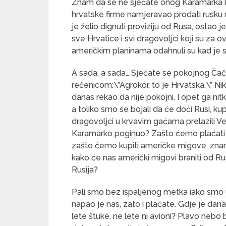
Znam da se ne sjećate onog Karamarka k
hrvatske firme namjeravao prodati rusku
je želio dignuti proviziju od Rusa, ostao je 
sve Hrvatice i svi dragovoljci koji su za o
američkim planinama odahnuli su kad je sa
A sada, a sada… Sjećate se pokojnog Čači
rečenicom:\”Agrokor, to je Hrvatska.\” Nik
danas rekao da nije pokojni. I opet ga ni
a toliko smo se bojali da će doći Rusi, ku
dragovoljci u krvavim gaćama prelazili Ve
Karamarko poginuo? Zašto ćemo plaćati 
zašto ćemo kupiti američke migove, znam
kako će nas američki migovi braniti od 
Rusija?
Pali smo bez ispaljenog metka iako smo
napao je nas, zato i plaćate. Gdje je 
lete štuke, ne lete ni avioni? Plavo neb