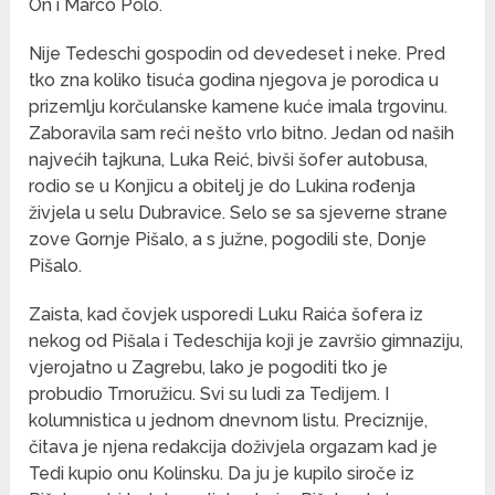
On i Marco Polo.
Nije Tedeschi gospodin od devedeset i neke. Pred
tko zna koliko tisuća godina njegova je porodica u
prizemlju korčulanske kamene kuće imala trgovinu.
Zaboravila sam reći nešto vrlo bitno. Jedan od naših
najvećih tajkuna, Luka Reić, bivši šofer autobusa,
rodio se u Konjicu a obitelj je do Lukina rođenja
živjela u selu Dubravice. Selo se sa sjeverne strane
zove Gornje Pišalo, a s južne, pogodili ste, Donje
Pišalo.
Zaista, kad čovjek usporedi Luku Raića šofera iz
nekog od Pišala i Tedeschija koji je završio gimnaziju,
vjerojatno u Zagrebu, lako je pogoditi tko je
probudio Trnoružicu. Svi su ludi za Tedijem. I
kolumnistica u jednom dnevnom listu. Preciznije,
čitava je njena redakcija doživjela orgazam kad je
Tedi kupio onu Kolinsku. Da ju je kupilo siroče iz