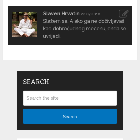
Slaven Hrvatin
22.07.2010
Slažem se. A ako ga ne doživljavaš
kao dobroćudnog mecenu, onda se
uvrijedi.
SEARCH
Search