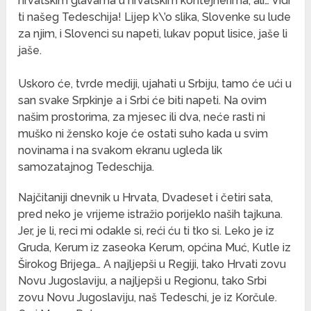
hrvatskim glavama u hrvatskim kontejnerima, ali… Vidi
ti našeg Tedeschija! Lijep k\’o slika, Slovenke su lude
za njim, i Slovenci su napeti, lukav poput lisice, jaše li
jaše.
Uskoro će, tvrde mediji, ujahati u Srbiju, tamo će ući u
san svake Srpkinje a i Srbi će biti napeti. Na ovim
našim prostorima, za mjesec ili dva, neće rasti ni
muško ni žensko koje će ostati suho kada u svim
novinama i na svakom ekranu ugleda lik
samozatajnog Tedeschija.
Najčitaniji dnevnik u Hrvata, Dvadeset i četiri sata,
pred neko je vrijeme istražio porijeklo naših tajkuna.
Jer, je li, reci mi odakle si, reći ću ti tko si. Leko je iz
Gruda, Kerum iz zaseoka Kerum, općina Muć, Kutle iz
Širokog Brijega… A najljepši u Regiji, tako Hrvati zovu
Novu Jugoslaviju, a najljepši u Regionu, tako Srbi
zovu Novu Jugoslaviju, naš Tedeschi, je iz Korčule.