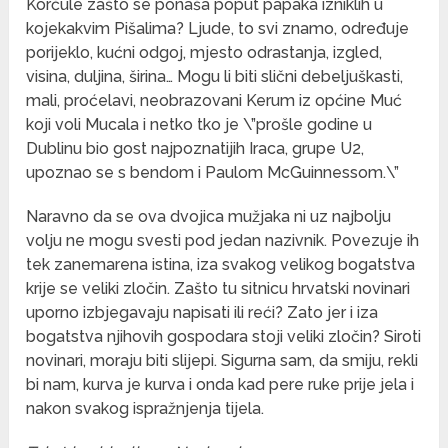
Korčule zašto se ponaša poput papaka izniklih u
kojekakvim Pišalima? Ljude, to svi znamo, određuje
porijeklo, kućni odgoj, mjesto odrastanja, izgled,
visina, duljina, širina… Mogu li biti slični debeljuškasti,
mali, proćelavi, neobrazovani Kerum iz općine Muć
koji voli Mucala i netko tko je \”prošle godine u
Dublinu bio gost najpoznatijih Iraca, grupe U2,
upoznao se s bendom i Paulom McGuinnessom.\”
Naravno da se ova dvojica mužjaka ni uz najbolju
volju ne mogu svesti pod jedan nazivnik. Povezuje ih
tek zanemarena istina, iza svakog velikog bogatstva
krije se veliki zločin. Zašto tu sitnicu hrvatski novinari
uporno izbjegavaju napisati ili reći? Zato jer i iza
bogatstva njihovih gospodara stoji veliki zločin? Siroti
novinari, moraju biti slijepi. Sigurna sam, da smiju, rekli
bi nam, kurva je kurva i onda kad pere ruke prije jela i
nakon svakog ispražnjenja tijela.