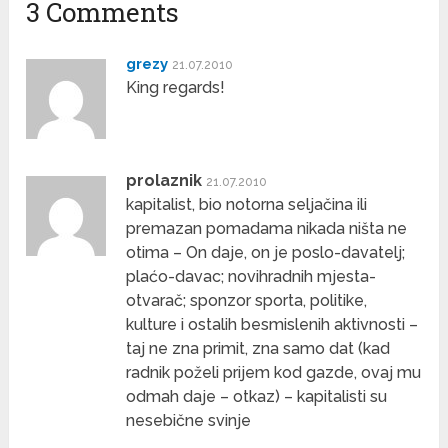
3 Comments
grezy
21.07.2010
King regards!
prolaznik
21.07.2010
kapitalist, bio notorna seljačina ili
premazan pomadama nikada ništa ne
otima – On daje, on je poslo-davatelj;
plaćo-davac; novihradnih mjesta-
otvarač; sponzor sporta, politike,
kulture i ostalih besmislenih aktivnosti –
taj ne zna primit, zna samo dat (kad
radnik poželi prijem kod gazde, ovaj mu
odmah daje – otkaz) – kapitalisti su
nesebične svinje