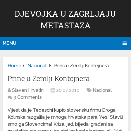
DJEVOJKA U ZAGRLJAJU
METASTAZA
MENU
Home
Nacional
Princ u Zemlji Kontejnera
Princ u Zemlji Kontejnera
Slaven Hrvatin
20.07.2010
Nacional
3 Comments
Vijest da je Tedeschi kupio slovensku firmu Droga
Kolinska razgalila je mnoga hrvatska pera. Yes! Stavili
smo ga Slovencima! Kriza, jad, bijeda, građani sa