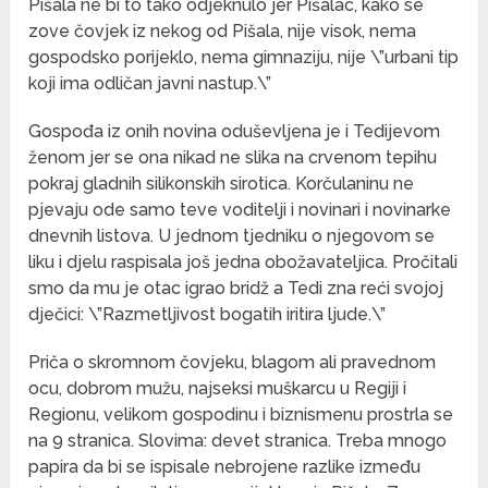
Pišala ne bi to tako odjeknulo jer Pišalac, kako se
zove čovjek iz nekog od Pišala, nije visok, nema
gospodsko porijeklo, nema gimnaziju, nije \”urbani tip
koji ima odličan javni nastup.\”
Gospođa iz onih novina oduševljena je i Tedijevom
ženom jer se ona nikad ne slika na crvenom tepihu
pokraj gladnih silikonskih sirotica. Korčulaninu ne
pjevaju ode samo teve voditelji i novinari i novinarke
dnevnih listova. U jednom tjedniku o njegovom se
liku i djelu raspisala još jedna obožavateljica. Pročitali
smo da mu je otac igrao bridž a Tedi zna reći svojoj
dječici: \”Razmetljivost bogatih iritira ljude.\”
Priča o skromnom čovjeku, blagom ali pravednom
ocu, dobrom mužu, najseksi muškarcu u Regiji i
Regionu, velikom gospodinu i biznismenu prostrla se
na 9 stranica. Slovima: devet stranica. Treba mnogo
papira da bi se ispisale nebrojene razlike između