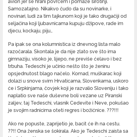
avion jer se hrani povrćem i pomaže sirotinji.
Samozatajno. Nikakvo čudo da su novinarke, i
novinari, ludi za tim tajkunom koji je tako drugačiji od
seljačina koji ljubavnicama kupuju džipove, rade im
djecu, kockaju, piju…
Pa ipak se ona kolumnistica iz dnevnog lista malo
razočarala. Skontala je da nije zlato sve što ima
gimnaziju, visoko je, lijepo, ne previše ćelavo i bez
trbuha. Tedeschi je učinio nešto što je ženinu
opsjednutost blago načelo. Komad, muškarac koji
dolazi u snove svim Hrvaticama, Slovenkama, uskoro
će i Srpkinjama, čovjek koji je razvalio Sloveniju i tako
naplatio sve naše duševne boli vezane uz Piranski
zaljev, taj Tedeschi, vlasnik Cedevite i Neve, pokušao
je svojim radnicima oteti regres i božićnice. ???!!!
Ako ne popuste, zaprijetio je, bacit će ih na cestu.
??!! Ona ženska se šokirala. Ako je Tedeschi zaista sa