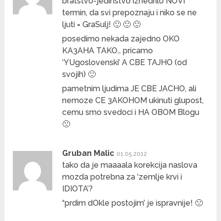
bratstvo-jedinstvo iznedrilo NOVI
termin, da svi prepoznaju i niko se ne
ljuti = GraSulj! 🙂 🙂 🙂
posedimo nekada zajedno OKO
KA3AHA TAKO… pricamo
‘YUgoslovenski’ A CBE TAJHO (od
svojih) 🙂
pametnim ljudima JE CBE JACHO, ali
nemoze CE 3AKOHOM ukinuti glupost,
cemu smo svedoci i HA OBOM Blogu
🙁
Gruban Malic
01.05.2012
tako da je maaaala korekcija naslova
mozda potrebna za ‘zemlje krvi i
IDIOTA’?
“prdim dOkle postojim’ je ispravnije! 🙁