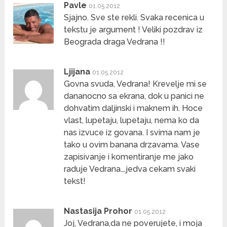
Pavle
01.05.2012
Sjajno. Sve ste rekli. Svaka recenica u
tekstu je argument ! Veliki pozdrav iz
Beograda draga Vedrana !!
Ljijana
01.05.2012
Govna svuda, Vedrana! Krevelje mi se
dananocno sa ekrana, dok u panici ne
dohvatim daljinski i maknem ih. Hoce
vlast, lupetaju, lupetaju, nema ko da
nas izvuce iz govana. I svima nam je
tako u ovim banana drzavama. Vase
zapisivanje i komentiranje me jako
raduje Vedrana….jedva cekam svaki
tekst!
Nastasija Prohor
01.05.2012
Joj, Vedrana,da ne poverujete, i moja