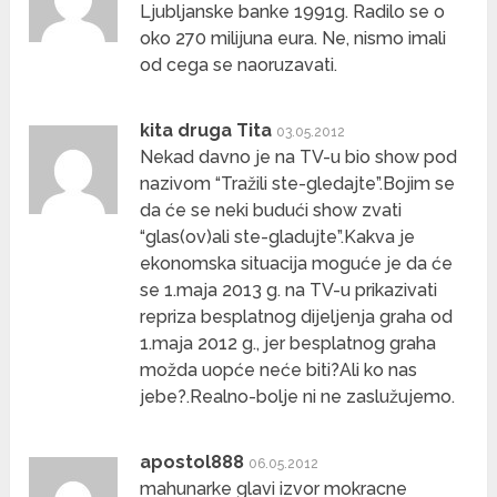
Ljubljanske banke 1991g. Radilo se o
oko 270 milijuna eura. Ne, nismo imali
od cega se naoruzavati.
kita druga Tita
03.05.2012
Nekad davno je na TV-u bio show pod
nazivom “Tražili ste-gledajte”.Bojim se
da će se neki budući show zvati
“glas(ov)ali ste-gladujte”.Kakva je
ekonomska situacija moguće je da će
se 1.maja 2013 g. na TV-u prikazivati
repriza besplatnog dijeljenja graha od
1.maja 2012 g., jer besplatnog graha
možda uopće neće biti?Ali ko nas
jebe?.Realno-bolje ni ne zaslužujemo.
apostol888
06.05.2012
mahunarke glavi izvor mokracne