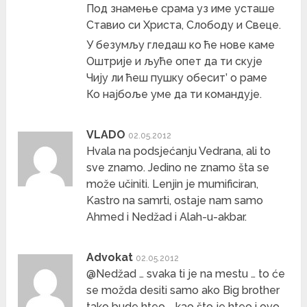
Под знамење срама уз име усташе
Ставио си Христа, Слободу и Свеце.
У безумљу гледаш ко ће нове каме
Оштрије и љуће опет да ти скује
Чију ли ћеш пушку обесит’ о раме
Ко најбоље уме да ти командује.
VLADO
02.05.2012
Hvala na podsjećanju Vedrana, ali to
sve znamo. Jedino ne znamo šta se
može učiniti. Lenjin je mumificiran,
Kastro na samrti, ostaje nam samo
Ahmed i Nedžad i Alah-u-akbar.
Advokat
02.05.2012
@Nedžad … svaka ti je na mestu … to će
se možda desiti samo ako Big brother
tako bude hteo … kao što je hteo i ovo