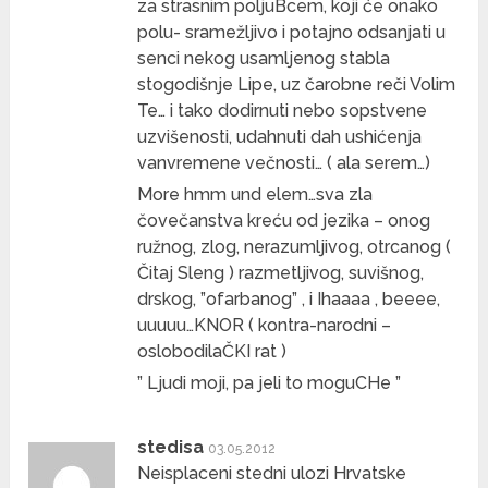
za strasnim poljuBcem, koji će onako
polu- sramežljivo i potajno odsanjati u
senci nekog usamljenog stabla
stogodišnje Lipe, uz čarobne reči Volim
Te… i tako dodirnuti nebo sopstvene
uzvišenosti, udahnuti dah ushićenja
vanvremene večnosti… ( ala serem…)
More hmm und elem…sva zla
čovečanstva kreću od jezika – onog
ružnog, zlog, nerazumljivog, otrcanog (
Čitaj Sleng ) razmetljivog, suvišnog,
drskog, ”ofarbanog” , i Ihaaaa , beeee,
uuuuu…KNOR ( kontra-narodni –
oslobodilaČKI rat )
” Ljudi moji, pa jeli to moguCHe ”
stedisa
03.05.2012
Neisplaceni stedni ulozi Hrvatske