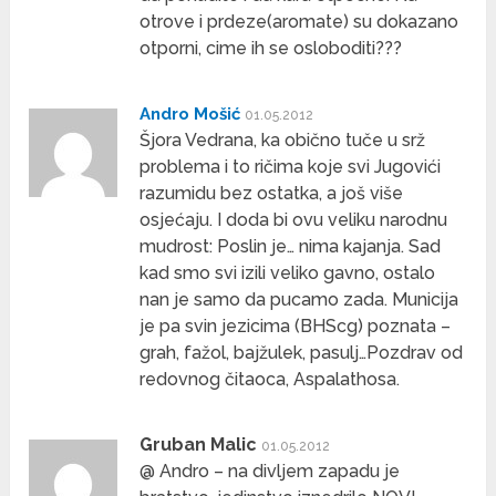
otrove i prdeze(aromate) su dokazano
otporni, cime ih se osloboditi???
Andro Mošić
01.05.2012
Šjora Vedrana, ka obično tuče u srž
problema i to ričima koje svi Jugovići
razumidu bez ostatka, a još više
osjećaju. I doda bi ovu veliku narodnu
mudrost: Poslin je… nima kajanja. Sad
kad smo svi izili veliko gavno, ostalo
nan je samo da pucamo zada. Municija
je pa svin jezicima (BHScg) poznata –
grah, fažol, bajžulek, pasulj…Pozdrav od
redovnog čitaoca, Aspalathosa.
Gruban Malic
01.05.2012
@ Andro – na divljem zapadu je