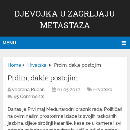
DJEVOJKA U ZAGRLJAJU
METASTAZA
MENU
Home
Hrvatska
Prdim, dakle postojim
Prdim, dakle postojim
Vedrana Rudan
01.05.2012
Hrvatska
45 Comments
Danas je Prvi maj Međunarodni praznik rada. Političari
na ovim našim prostorima izlaze iz svojih raskošnih
jazbina, dijele sirotinji karanfile, kese se u kamere i svi