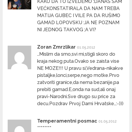
KAKO DA TO IZVEDEMO :DANAS SAM
VEĆKONSTATIRALA DA NAM TREBA
MATIJA GUBEC I VILE PA DA RUŠIMO
GAMAD LOPOVSKU :JA NE POZNAM
NI JEDNOG TAKVOG ;A VI?
Zoran Zmrzlikar
01.05.2012
…Mislim da smo,svi mi,stigli skoro do
kraja nekog puta.Ovako se zaista vise
NE MOZE!!! U pravu si,Vedrana-nikakve
pistaljke,lonci,serpe,nego motke.Prvo
zatvoriti granice,da nema bezanije,pa
prebiti gamad.E,onda na sud,ali onaj
pravi-Narodni.Sve drugo su price za
decu.Pozdrav Prvoj Dami Hrvatske…:-)))
Temperamentni posmac
01.05.2012
********