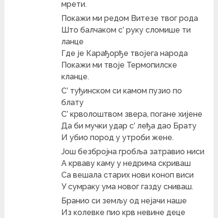
мрети.
Покажи ми редом Витезе твог рода
Што балчаком с’ руку сломише ти
ланце
Где је Карађорђе твојега народа
Покажи ми твоје Термопилске
кланце.
С’ туђинском си камом пузио по
блату
С’ крволоштвом звера, погане хијене
Да би мучки удар с’ леђа дао Брату
И убио пород у утроби жене.
Још безбројна гробља затравио ниси
А крваву каму у недрима скриваш
Са вешала старих нови коноп виси
У сумраку ума новог газду сниваш.
Бранио си земљу од нејачи наше
Из колевке пио крв невине деце