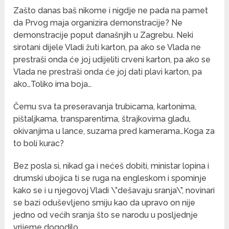
Zašto danas baš nikome i nigdje ne pada na pamet
da Prvog maja organizira demonstracije? Ne
demonstracije poput današnjih u Zagrebu. Neki
sirotani dijele Vladi žuti karton, pa ako se Vlada ne
prestraši onda će joj udijeliti crveni karton, pa ako se
Vlada ne prestraši onda će joj dati plavi karton, pa
ako…Toliko ima boja…
Čemu sva ta preseravanja trubicama, kartonima,
pištaljkama, transparentima, štrajkovima glađu,
okivanjima u lance, suzama pred kamerama…Koga za
to boli kurac?
Bez posla si, nikad ga i nećeš dobiti, ministar lopina i
drumski ubojica ti se ruga na engleskom i spominje
kako se i u njegovoj Vladi \”dešavaju sranja\”, novinari
se bazi oduševljeno smiju kao da upravo on nije
jedno od većih sranja što se narodu u posljednje
vrijeme dogodilo.