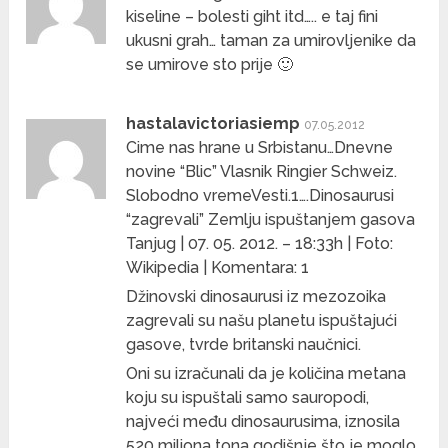
kiseline – bolesti giht itd….. e taj fini
ukusni grah… taman za umirovljenike da
se umirove sto prije 🙂
hastalavictoriasiemp
07.05.2012
Cime nas hrane u Srbistanu…Dnevne
novine “Blic” Vlasnik Ringier Schweiz.
Slobodno vremeVesti.1….Dinosaurusi
“zagrevali” Zemlju ispuštanjem gasova
Tanjug | 07. 05. 2012. – 18:33h | Foto:
Wikipedia | Komentara: 1
Džinovski dinosaurusi iz mezozoika
zagrevali su našu planetu ispuštajući
gasove, tvrde britanski naučnici.
Oni su izračunali da je količina metana
koju su ispuštali samo sauropodi,
najveći među dinosaurusima, iznosila
520 miliona tona godišnje što je moglo