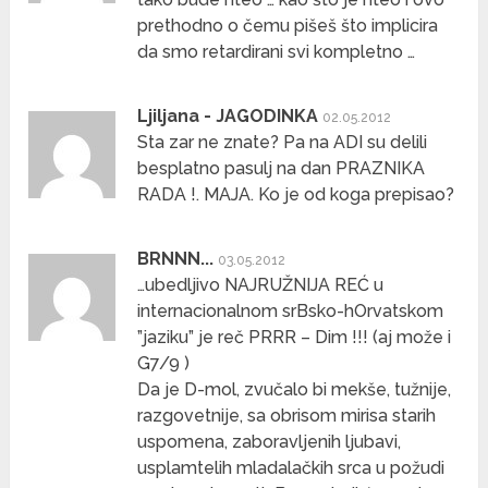
prethodno o čemu pišeš što implicira
da smo retardirani svi kompletno …
Ljiljana - JAGODINKA
02.05.2012
Sta zar ne znate? Pa na ADI su delili
besplatno pasulj na dan PRAZNIKA
RADA !. MAJA. Ko je od koga prepisao?
BRNNN...
03.05.2012
…ubedljivo NAJRUŽNIJA REĆ u
internacionalnom srBsko-hOrvatskom
”jaziku” je reč PRRR – Dim !!! (aj može i
G7/9 )
Da je D-mol, zvučalo bi mekše, tužnije,
razgovetnije, sa obrisom mirisa starih
uspomena, zaboravljenih ljubavi,
usplamtelih mladalačkih srca u požudi