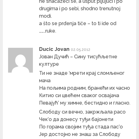
ne snačazeći se, a usput pljujući i po
drugima i po sebi, shodno trenutnoj
modi.
a što se prđenja tiče – to ti ide od
……..ruke.
Ducic Jovan
02.05.2012
Јован Дучић – Сину тисућљетне
културе
Ти не знаде ‘мрети крај сломљеног
мача
На пољима родним, бранећи их часно
Китио си цвећем сваког освајача
Певајућ’ му химне, бестидно и гласно.
Слободу си вечно, закржљала расо
Чек’о да донесу туђи бајонети
По горама својим туђа стада пас’о
Јер достојно не знаш за Слободу