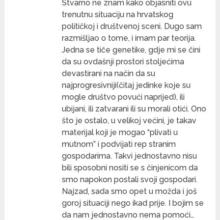
Stvarno ne znam kako objasniti ovu
trenutnu situaciju na hrvatskog
političkoj i društvenoj sceni. Dugo sam
razmišljao o tome, i imam par teorija.
Jedna se tiče genetike, gdje mi se čini
da su ovdašnji prostori stoljećima
devastirani na način da su
najprogresivniji(čitaj jedinke koje su
mogle društvo povući naprijed), ili
ubijani, ili zatvarani ili su morali otići. Ono
što je ostalo, u velikoj većini, je takav
materijal koji je mogao “plivati u
mutnom” i podvijati rep stranim
gospodarima. Takvi jednostavno nisu
bili sposobni nositi se s činjenicom da
smo napokon postali svoji gospodari.
Najzad, sada smo opet u možda i još
goroj situaciji nego ikad prije. I bojim se
da nam jednostavno nema pomoći…