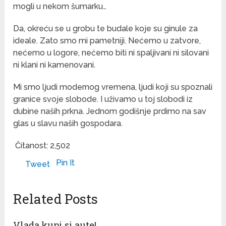
mogli u nekom šumarku…
Da, okreću se u grobu te budale koje su ginule za
ideale. Zato smo mi pametniji. Nećemo u zatvore,
nećemo u logore, nećemo biti ni spaljivani ni silovani
ni klani ni kamenovani.
Mi smo ljudi modernog vremena, ljudi koji su spoznali
granice svoje slobode. I uživamo u toj slobodi iz
dubine naših prkna. Jednom godišnje prdimo na sav
glas u slavu naših gospodara.
Čitanost:
2,502
Pin It
Tweet
Related Posts
Vlada kupi si aute!