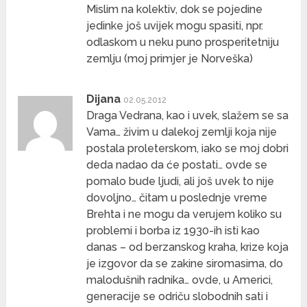
Mislim na kolektiv, dok se pojedine
jedinke još uvijek mogu spasiti, npr.
odlaskom u neku puno prosperitetniju
zemlju (moj primjer je Norveška)
Dijana
02.05.2012
Draga Vedrana, kao i uvek, slažem se sa
Vama… živim u dalekoj zemlji koja nije
postala proleterskom, iako se moj dobri
deda nadao da će postati… ovde se
pomalo bude ljudi, ali još uvek to nije
dovoljno… čitam u poslednje vreme
Brehta i ne mogu da verujem koliko su
problemi i borba iz 1930-ih isti kao
danas – od berzanskog kraha, krize koja
je izgovor da se zakine siromasima, do
malodušnih radnika… ovde, u Americi,
generacije se odriču slobodnih sati i