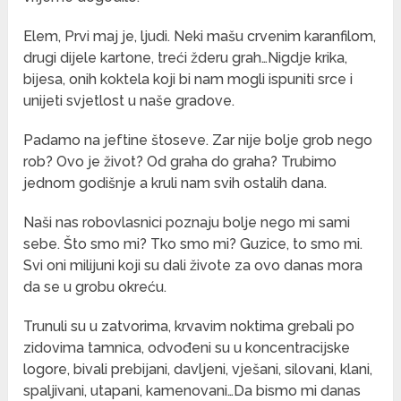
Elem, Prvi maj je, ljudi. Neki mašu crvenim karanfilom,
drugi dijele kartone, treći žderu grah…Nigdje krika,
bijesa, onih koktela koji bi nam mogli ispuniti srce i
unijeti svjetlost u naše gradove.
Padamo na jeftine štoseve. Zar nije bolje grob nego
rob? Ovo je život? Od graha do graha? Trubimo
jednom godišnje a kruli nam svih ostalih dana.
Naši nas robovlasnici poznaju bolje nego mi sami
sebe. Što smo mi? Tko smo mi? Guzice, to smo mi.
Svi oni milijuni koji su dali živote za ovo danas mora
da se u grobu okreću.
Trunuli su u zatvorima, krvavim noktima grebali po
zidovima tamnica, odvođeni su u koncentracijske
logore, bivali prebijani, davljeni, vješani, silovani, klani,
spaljivani, utapani, kamenovani…Da bismo mi danas