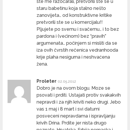
ste me razočarali, pretvorili ste se u
staru babetinu koja stalno nešto
zanovijeta… od konstruktivne kritike
pretvorili ste se u komercijalu!!
Pljujete po svemu i svačemu… i to bez
pardona i (većinom) bez “pravih”
argumenata… počinjem si misliti da se
iza ovih čvrstih rečenica vedranhooda
krije plaha nesigurna i neshvaćena
žena.
Proleter
02.05.2012
Dobro je na ovom blogu. Moze se
psovati i prditi. Ustajati protiv svakakvih
nepravdi i za njih kriviti neko drugi. Jebo
vas 1 maj i 8 mart i svi datumi
posveceni nepravdama i ispravljanju
krivih Drina. Prdite jer nista drugo
neznate. Hrvatska, Srbija nemacka i