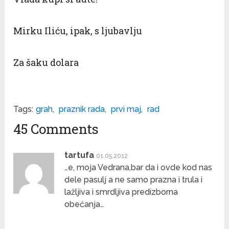
Mirku Iliću, ipak, s ljubavlju
Za šaku dolara
Tags:
grah
,
praznik rada
,
prvi maj
,
rad
45 Comments
tartufa
01.05.2012
…e, moja Vedrana,bar da i ovde kod nas
dele pasulj a ne samo prazna i trula i
lažljiva i smrdljiva predizborna
obećanja…