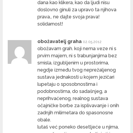
dana kao klikera, kao da ljudi nisu
doslovno ginuli za upravo ta njihova
prava… ne dajte svoja prava!
solidarnost!
obožavatelj graha
02.05.2012
obožavam grah. koji nema veze ni s
prvim majem, ni s trabunjanjima bez
smisla, izgubljenim u prostorima,
negdje između tvog neprežaljenog
sustava jednakosti u kojem jezičari
lupetaju o sposobnostima i
podobnostima, do sadašnjeg, a
neprihvaćenog, realnog sustava
očajničke borbe za isplivavanje i onih
zadnjih milimetara do spasonosne
obale.
lutaš već poneko desetljeće u njima,