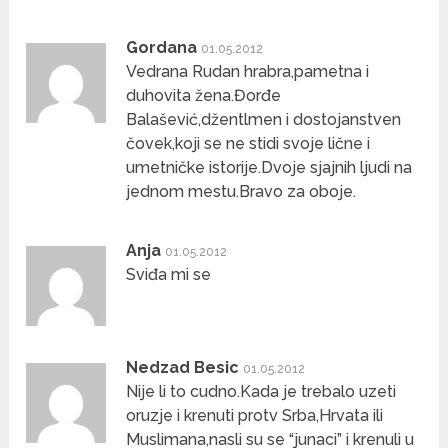
Gordana
01.05.2012
Vedrana Rudan hrabra,pametna i
duhovita žena.Đorđe
Balašević,džentlmen i dostojanstven
čovek,koji se ne stidi svoje lične i
umetničke istorije.Dvoje sjajnih ljudi na
jednom mestu.Bravo za oboje.
Anja
01.05.2012
Sviđa mi se
Nedzad Besic
01.05.2012
Nije li to cudno.Kada je trebalo uzeti
oruzje i krenuti protv Srba,Hrvata ili
Muslimana,nasli su se “junaci” i krenuli u