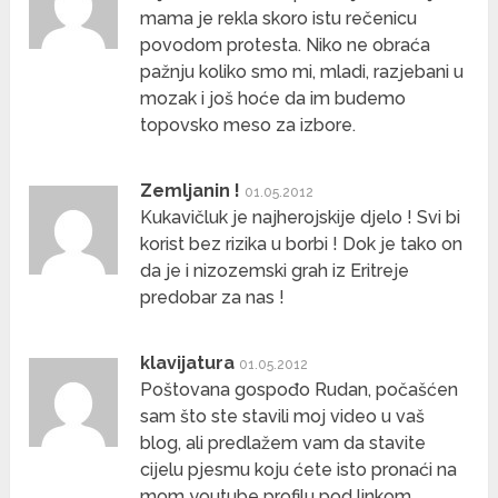
mama je rekla skoro istu rečenicu
povodom protesta. Niko ne obraća
pažnju koliko smo mi, mladi, razjebani u
mozak i još hoće da im budemo
topovsko meso za izbore.
Zemljanin !
01.05.2012
Kukavičluk je najherojskije djelo ! Svi bi
korist bez rizika u borbi ! Dok je tako on
da je i nizozemski grah iz Eritreje
predobar za nas !
klavijatura
01.05.2012
Poštovana gospođo Rudan, počašćen
sam što ste stavili moj video u vaš
blog, ali predlažem vam da stavite
cijelu pjesmu koju ćete isto pronaći na
mom youtube profilu pod linkom…