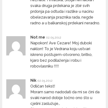
svaka druga prdekana je zbir svih
prdonja pa odtuda i razlike u nacinu
obelezavanja praznika rada, negde
radno a u balkanskoj prdekani neradno.
Not me
02.05.2012
Napokon! Ave Cezare! Moj duboki
naklon! To je Vedrana koju ustvari
iskreno poštujem-otvoreno, britko,
kjaro bez podilaženja i robu i
robovlasniku !!!!
Nik
02.05.2012
Odličan tekst!
Moram samo nadodati da mi se čini da
svaki narod dobije točno ono što u
cjelini zaslužuje…