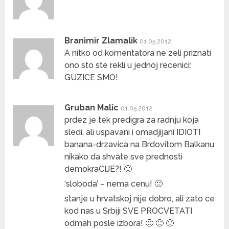
Branimir Zlamalik
01.05.2012
A nitko od komentatora ne zeli priznati
ono sto ste rekli u jednoj recenici:
GUZICE SMO!
Gruban Malic
01.05.2012
prdez je tek predigra za radnju koja
sledi, ali uspavani i omadjijani IDIOTI
banana-drzavica na Brdovitom Balkanu
nikako da shvate sve prednosti
demokraCIJE?! 🙂
‘sloboda’ – nema cenu! 🙁
stanje u hrvatskoj nije dobro, ali zato ce
kod nas u Srbiji SVE PROCVETATI
odmah posle izbora! 🙁 🙁 🙁