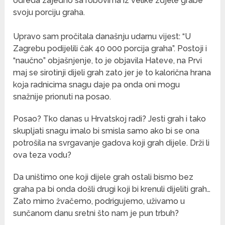
odreda zajedno sa robovima iz velike zdjele grabe
svoju porciju graha.
Upravo sam pročitala današnju udarnu vijest: “U
Zagrebu podijelili čak 40 000 porcija graha”. Postoji i
“naučno” objašnjenje, to je objavila Hateve, na Prvi
maj se sirotinji dijeli grah zato jer je to kalorična hrana
koja radnicima snagu daje pa onda oni mogu
snažnije prionuti na posao.
Posao? Tko danas u Hrvatskoj radi? Jesti grah i tako
skupljati snagu imalo bi smisla samo ako bi se ona
potrošila na svrgavanje gadova koji grah dijele. Drži li
ova teza vodu?
Da uništimo one koji dijele grah ostali bismo bez
graha pa bi onda došli drugi koji bi krenuli dijeliti grah…
Zato mirno žvačemo, podrigujemo, uživamo u
sunčanom danu sretni što nam je pun trbuh?