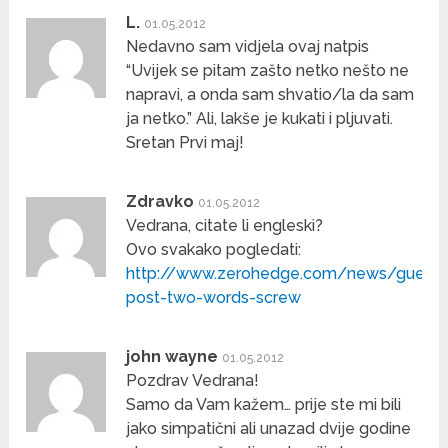
L.
01.05.2012
Nedavno sam vidjela ovaj natpis
“Uvijek se pitam zašto netko nešto ne
napravi, a onda sam shvatio/la da sam
ja netko.” Ali, lakše je kukati i pljuvati.
Sretan Prvi maj!
Zdravko
01.05.2012
Vedrana, citate li engleski?
Ovo svakako pogledati:
http://www.zerohedge.com/news/guest-
post-two-words-screw
john wayne
01.05.2012
Pozdrav Vedrana!
Samo da Vam kažem… prije ste mi bili
jako simpatični ali unazad dvije godine