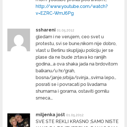
http://www.youtube.com/watch?
v=EZRC-WmJ6Pg
sshareni
01.05.2012
gledam i ne verujem, ceo svet u
protestu, svi se bune,nikom nije dobro,
vlast u Berlinu skupljaju policiju jer se
plase da ne bude zrtava ko ranijih
godina….a ova shaka jada na brdovitom
balkanu/u hr/grah,
bosna/janje,srbija/svinja….svima lepo…
posrati se i povracati po livadama
shumama i gorama, ostaviti gomilu
smeca….
miljenka jošt
01.05.2012
SVE STE REKLI KRASNO ;SAMO NISTE