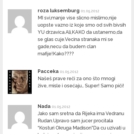
roza luksemburg
01.05.2012
MI svi,manje vise slicno mislimo,nije
uopste vazno iz koje smo od svih bivsih
YU drzavica.Ali,KAKO da ustanemo,da
se glas cuje.Vecina stranaka mi se
gade,necu da budem clan
mafije!Kako????
Pacceka
01.05.2012
Našeš prave reči za ono što mnogi
žive, misle i osećaju… Super! Samo piči!
Nada
01.05.2012
Jako sam sretna da Rijeka ima Vedranu
Rudan.Upravo sam jucer procitala
“Kosturi Okruga Madison”Da cu uzivati u