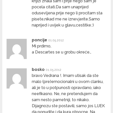
knjizi znala sam i prije nego sam je
pocela citati.Da sam unaprijed
odusevljena prije nego li procitam sta
pisete,nikad me ne iznevjerite.Samo
naprijed i uvijek u glavu,cestitke.:)
poncije
01.05.2012
Mi prdimo,
a Descartes se u grobu okreće…
bosko
01.05.2012
bravo Vedrana !. Imam utisak da ste
malo (pre)emocionalni u ovom clanku,
ali je to u potpunosti opravdano, iako
neefikasno. Ne, ne pretendujem da
sam nesto pametniji, to nikako.
Dijagnozu ste postavili, samo jos LIJEK
da ponudite i da kura otpocne. Na