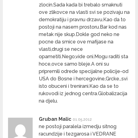
zlocin.Sada kada bi trebalo smaknuti
ove zlikovce na vlasti svi se pozivaju na
demokratiju i pravnu drzavu.Kao da to
postoji na nasem prostoru.Bar kod nas
metak nije skup.Dokle god neko ne
pocne da smice ove mafijase na
vlasti,drugi se nece
opametiti.Nego,vide oni.Mogu raditi sta
hoce,ovce samo bleje.A oni su
pripremili odrede specijalne policije-od
USA do Bosne i hercegovine,Grcke…svi
isto obuceni i trenirani.Kao da se to
rukovodi iz jednog centra.Globalizacija
na djelu.
Gruban Malic
01.05.2012
ne postoji paralela izmedju sitnog
racundzije i tezgarosa i VEDRANE