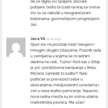
da se dignu svi spaljeni, silovani,
pobijeni, teško bi izašli na kraj sa ovima
što su se nakotili u neograničenim
količinama, geometrijsom progresijom.
Jao.
Jaca VA
01.05.2012
Opet ste mi pročitali misli! Verujem i
mnogim drugim čitaocima. Praznik rada
u zemljama u kojima se ni radnim
danima ne radi… Tužno! Kod nas u Srbiji
je još i predizborna kampanja u finišu.
Možete zamisliti to ludilo?! Naši
političari su prevazišči sebe u
obećanjima, medjusobnim uvredama i
veri u naše kratko pamćenje. Naravno,
nova radna mesta su im svima udarna
marketinška pesnica. Ma užas!