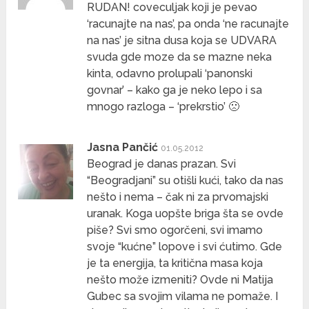
RUDAN! coveculjak koji je pevao
‘racunajte na nas’, pa onda ‘ne racunajte
na nas’ je sitna dusa koja se UDVARA
svuda gde moze da se mazne neka
kinta, odavno prolupali ‘panonski
govnar’ – kako ga je neko lepo i sa
mnogo razloga – ‘prekrstio’ 🙁
Jasna Pančić
01.05.2012
Beograd je danas prazan. Svi
“Beogradjani” su otišli kući, tako da nas
nešto i nema – čak ni za prvomajski
uranak. Koga uopšte briga šta se ovde
piše? Svi smo ogorčeni, svi imamo
svoje “kućne” lopove i svi ćutimo. Gde
je ta energija, ta kritična masa koja
nešto može izmeniti? Ovde ni Matija
Gubec sa svojim vilama ne pomaže. I