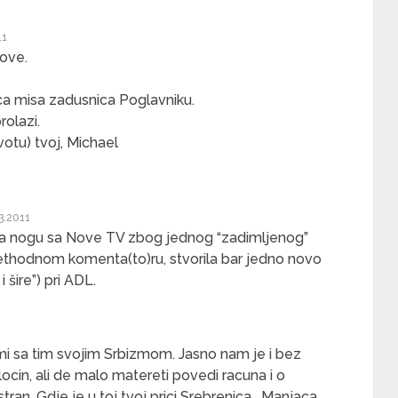
11
dove.
ca misa zadusnica Poglavniku.
rolazi.
otu) tvoj, Michael
3.2011
a nogu sa Nove TV zbog jednog “zadimljenog”
prethodnom komenta(to)ru, stvorila bar jedno novo
 šire”) pri ADL.
i sa tim svojim Srbizmom. Jasno nam je i bez
ocin, ali de malo matereti povedi racuna i o
ran. Gdje je u toj tvoj prici Srebrenica , Manjaca,