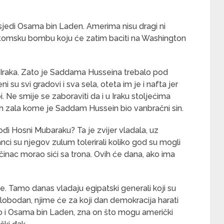
 sjedi Osama bin Laden. Amerima nisu dragi ni
u atomsku bombu koju će zatim baciti na Washington
z Iraka. Zato je Saddama Husseina trebalo pod
ni su svi gradovi i sva sela, oteta im je i nafta jer
 Ne smije se zaboraviti da i u Iraku stoljećima
ih zala kome je Saddam Hussein bio vanbračni sin.
đi Hosni Mubaraku? Ta je zvijer vladala, uz
ci su njegov zulum tolerirali koliko god su mogli
zločinac morao sići sa trona. Ovih će dana, ako ima
ke. Tamo danas vladaju egipatski generali koji su
slobodan, njime će za koji dan demokracija harati
io i Osama bin Laden, zna on što mogu američki