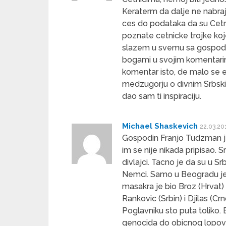
Keraterm da dalje ne nabraja
ces do podataka da su Cetnic
poznate cetnicke trojke koje 
slazem u svemu sa gospodzo
bogami u svojim komentari
komentar isto, de malo se e
medzugorju o divnim Srbski
dao sam ti inspiraciju.
Michael Shaskevich
22.03.20
Gospodin Franjo Tudzman je 
im se nije nikada pripisao. S
divlajci. Tacno je da su u Srb
Nemci. Samo u Beogradu je M
masakra je bio Broz (Hrvat)
Rankovic (Srbin) i Djilas (Cr
Poglavniku sto puta toliko.
genocida do obicnog lopovl