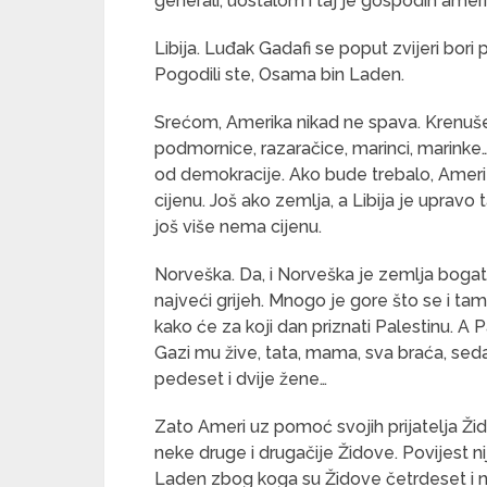
generali, uostalom i taj je gospodin ameri
Libija. Luđak Gadafi se poput zvijeri bori 
Pogodili ste, Osama bin Laden.
Srećom, Amerika nikad ne spava. Krenuše n
podmornice, razaračice, marinci, marinke…
od demokracije. Ako bude trebalo, Ameri 
cijenu. Još ako zemlja, a Libija je upravo 
još više nema cijenu.
Norveška. Da, i Norveška je zemlja bogata
najveći grijeh. Mnogo je gore što se i ta
kako će za koji dan priznati Palestinu. A
Gazi mu žive, tata, mama, sva braća, seda
pedeset i dvije žene…
Zato Ameri uz pomoć svojih prijatelja Ži
neke druge i drugačije Židove. Povijest n
Laden zbog koga su Židove četrdeset i neke