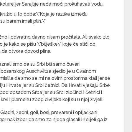
kolere jer Sarajlije neće moći prokuhavati vodu.
kružio u to doba:\”Koja je razlika između
u barem imali plin.\”
nično i odvratno davno nisam pročitala. Ali svako zlo
o je kako se pišu \”bilješke\” koje će stići do
a da otvore dovod plina.
aznali smo da su Srbi bili samo čuvari
ef bosanskog Auschwitza sjedio je u Ovalnom
 mislila da smo se mi na ovim prostorima klali jer se
ju Hrvate jer su Srbi četnici. Da Hrvati vješaju Srbe
pod opsadom Srba jer su Srbi zločinci i četnici i
 krvi i plamenu zbog divljaka koji su u njoj živjeli.
adni, žedni, goli, bosi, prevareni i opljačkani
r naš izbor, da smo za njega glasali i željeli ga iz