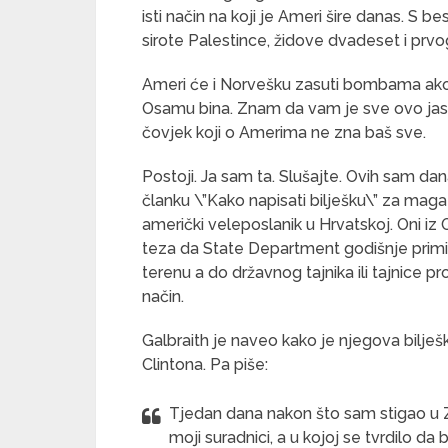
isti način na koji je Ameri šire danas. S
sirote Palestince, židove dvadeset i prvog
Ameri će i Norvešku zasuti bombama ako n
Osamu bina. Znam da vam je sve ovo jasno
čovjek koji o Amerima ne zna baš sve.
Postoji. Ja sam ta. Slušajte. Ovih sam dan
članku \”Kako napisati bilješku\” za magaz
američki veleposlanik u Hrvatskoj. Oni iz 
teza da State Department godišnje primi mi
terenu a do državnog tajnika ili tajnice 
način.
Galbraith je naveo kako je njegova bilješk
Clintona. Pa piše:
Tjedan dana nakon što sam stigao u Za
moji suradnici, a u kojoj se tvrdilo da