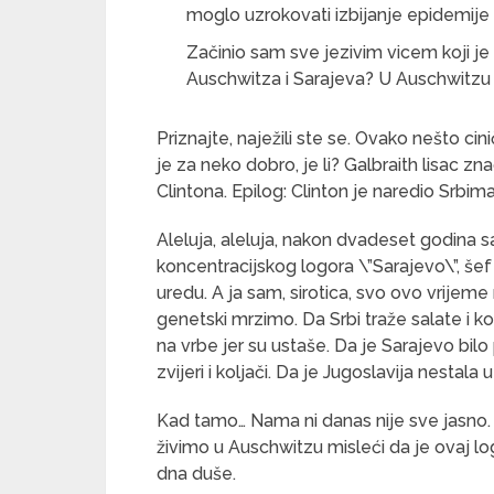
moglo uzrokovati izbijanje epidemije 
Začinio sam sve jezivim vicem koji je 
Auschwitza i Sarajeva? U Auschwitzu s
Priznajte, naježili ste se. Ovako nešto ci
je za neko dobro, je li? Galbraith lisac zna
Clintona. Epilog: Clinton je naredio Srbim
Aleluja, aleluja, nakon dvadeset godina s
koncentracijskog logora \”Sarajevo\”, š
uredu. A ja sam, sirotica, svo ovo vrijeme
genetski mrzimo. Da Srbi traže salate i kol
na vrbe jer su ustaše. Da je Sarajevo bilo 
zvijeri i koljači. Da je Jugoslavija nestala u
Kad tamo… Nama ni danas nije sve jasno. Gl
živimo u Auschwitzu misleći da je ovaj logo
dna duše.