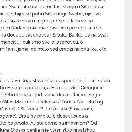
m.Ako malo bolje procitas Istoriju u Srbiji, doci
i u Srbiji vise pobili Srba nego Svabe, njihove
su sijale strah i trepet po Srbiji. Iako se ne
m Rudan, ipak ona prasi sviju po redu, a ti se
ma docepo Jasenovca i Srbske Banke, pa na svaki
mancipuj, culi smo sve o jasenovcu, o
m familijama, de malo sad predzi na cetnike, eto
11
u pravu. Jugosloveni su gospoda i ni jedan zlocin
rbi i Hrvati su prostaci, a Hercegovici i Crnogorci
iji Srbi ubili vise ljudi, zena deca i staraca nego
ilos Minic ubio preko sest tisuca. Na celu tog
 Cardelli ( Slovenac?) Leskosek (Slovenac),
nogorac). Drazi se pripisuje deset tisuca a
 Bilo pa proslo. Ali sta cemo sa imovinom? Od
uka. Srpska banka nije vlasnistvo hrvatskog