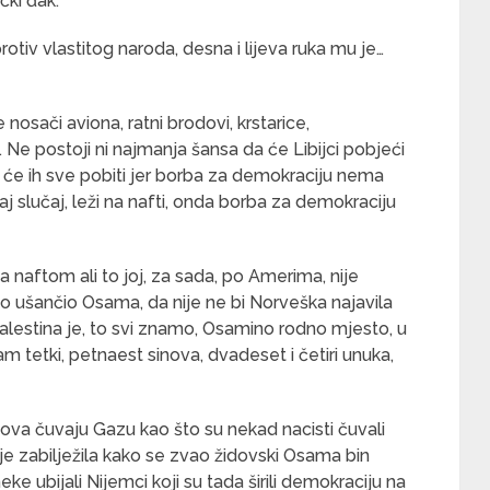
čki đak.
protiv vlastitog naroda, desna i lijeva ruka mu je…
osači aviona, ratni brodovi, krstarice,
 Ne postoji ni najmanja šansa da će Libijci pobjeći
će ih sve pobiti jer borba za demokraciju nema
taj slučaj, leži na nafti, onda borba za demokraciju
 naftom ali to joj, za sada, po Amerima, nije
mo ušančio Osama, da nije ne bi Norveška najavila
 Palestina je, to svi znamo, Osamino rodno mjesto, u
m tetki, petnaest sinova, dvadeset i četiri unuka,
dova čuvaju Gazu kao što su nekad nacisti čuvali
ije zabilježila kako se zvao židovski Osama bin
 ubijali Nijemci koji su tada širili demokraciju na