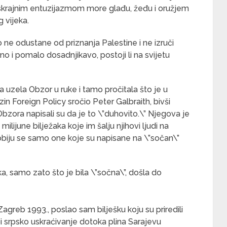
 beskrajnim entuzijazmom more glađu, žeđu i oružjem
 vijeka.
e odustane od priznanja Palestine i ne izruči
 i pomalo dosadnjikavo, postoji li na svijetu
a uzela Obzor u ruke i tamo pročitala što je u
in Foreign Policy sročio Peter Galbraith, bivši
Obzora napisali su da je to \”duhovito.\” Njegova je
lijune bilježaka koje im šalju njihovi ljudi na
probiju se samo one koje su napisane na \”sočan\”
a, samo zato što je bila \”sočna\”, došla do
greb 1993., poslao sam bilješku koju su priredili
 bi srpsko uskraćivanje dotoka plina Sarajevu