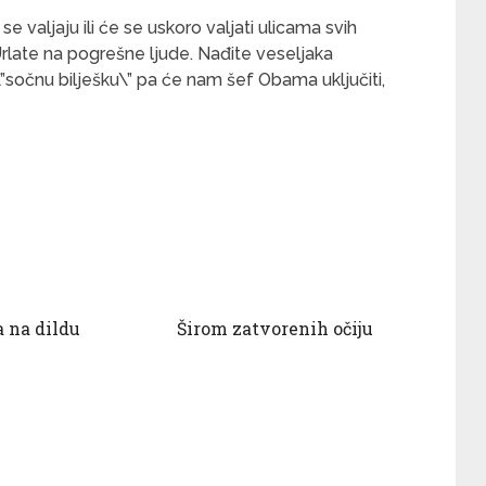
se valjaju ili će se uskoro valjati ulicama svih
Urlate na pogrešne ljude. Nađite veseljaka
”sočnu bilješku\” pa će nam šef Obama uključiti,
 na dildu
Širom zatvorenih očiju