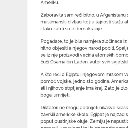
Ameriku.
Zaboravila sam reći bitno, u Afganistanu
muslimanski divljaci koji u tajnosti slaž
i tako zatrti srce demokracije.
Pogađate, to je bila namjera zločinaca i
hitno objesiti a njegov narod pobiti. Spalje
se iz nje proizvodi većina atomskih bombi.
čuči Osama bin Laden, autor svih svjetsk
A što reći o Egiptu i njegovom mrskom vo
pomoć vojske, jedno sto godina. Amerikan
ali i njihovo strpljenje ima kraj. Zato je 
boga, umrijeti.
Diktatori ne mogu podnijeti nikakve silas
završili američke škole. Egipat je najzad 
poput pustinjske oluje. Zemlju je napust