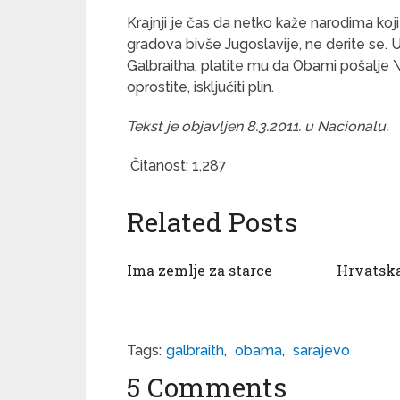
Krajnji je čas da netko kaže narodima koji 
gradova bivše Jugoslavije, ne derite se. 
Galbraitha, platite mu da Obami pošalje \
oprostite, isključiti plin.
Tekst je objavljen 8.3.2011. u Nacionalu.
Čitanost:
1,287
Related Posts
Ima zemlje za starce
Hrvatska
Tags:
galbraith
,
obama
,
sarajevo
5 Comments