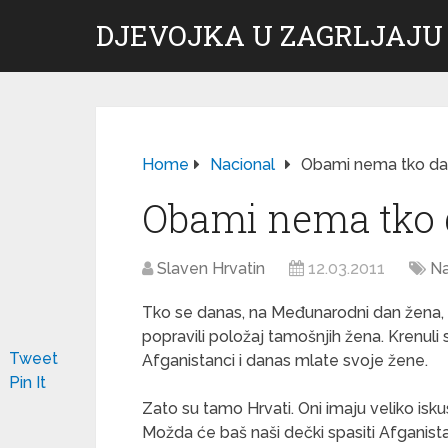
DJEVOJKA U ZAGRLJAJU
Home
Nacional
Obami nema tko da
Obami nema tko 
Slaven Hrvatin
12.03.2011
Na
Tko se danas, na Međunarodni dan žena, s
popravili položaj tamošnjih žena. Krenuli 
Tweet
Afganistanci i danas mlate svoje žene.
Pin It
Zato su tamo Hrvati. Oni imaju veliko iskus
Možda će baš naši dečki spasiti Afganista