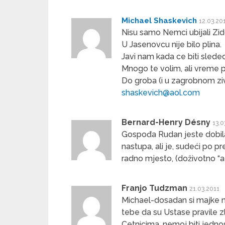
Michael Shaskevich
12.03.20
Nisu samo Nemci ubijali Zi
U Jasenovcu nije bilo plina.
Javi nam kada ce biti slede
Mnogo te volim, ali vreme p
Do groba (i u zagrobnom ziv
shaskevich@aol.com
Bernard-Henry Désny
13.0
Gospođa Rudan jeste dobil
nastupa, ali je, sudeći po 
radno mjesto, (doživotno “a i
Franjo Tudzman
21.03.2011
Michael-dosadan si majke m
tebe da su Ustase pravile zl
Cetnicima, nemoj biti jednost