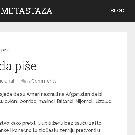
 METASTAZA
BLOG
 piše
da piše
cional
5 Comments
jeća da su Ameri nasrnuli na Afganistan da bi
su avioni, bombe, marinci, Britanci, Nijemci… Uzalud.
tvo kako prebiti ili ubiti ženu bez tisuću zašto.
nke i konačno tu zločestu zemlju pretvoriti u