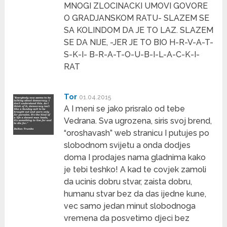
MNOGI ZLOCINACKI UMOVI GOVORE
O GRADJANSKOM RATU- SLAZEM SE
SA KOLINDOM DA JE TO LAZ. SLAZEM
SE DA NIJE, -JER JE TO BIO H-R-V-A-T-
S-K-I- B-R-A-T-O-U-B-I-L-A-C-K-I-
RAT
Tor
01.04.2015
A I meni se jako prisralo od tebe
Vedrana. Sva ugrozena, siris svoj brend,
“oroshavash” web stranicu I putujes po
slobodnom svijetu a onda dodjes
doma I prodajes nama gladnima kako
je tebi teshko! A kad te covjek zamoli
da ucinis dobru stvar, zaista dobru,
humanu stvar bez da das ijedne kune,
vec samo jedan minut slobodnoga
vremena da posvetimo djeci bez