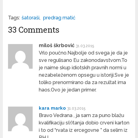
Tags:
šatoraši
,
predrag matić
33 Comments
miloš škrbović
31.03.2015
Vrlo poučno.Najbolje od svega je da je
sve regulisano Eu zakonodavstvom.To
je naime skup idiotskih pravnih normi u
nezabeleženom opsegu u istoriji.Sve je
toliko prenormirano da za rezultat ima
haos.Ovo je jedan primer.
kara marko
31.03.2015
Bravo Vedrana , ja sam za puno blažu
kvalifikaciju s(r)tanja dobio crveni karton
i to od “rvata iz ercegovne ” da selim iz
RH !