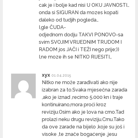
cak je i bolje kad nisi U OKU JAVNOSTI…
onda si SIGURAN da mozes kopati
daleko od tudjih pogleda…
I,gle ČUDA-
odjednom dodju TAKVI PONOVO-sa
svim SVOJIM VRIJEDNIM TRUDOM I
RADOM jos JAČI i TEŽI nego prije;))
I,ne moze ih se NITKO RIJESITI…
xyx
01.04.2015
Nitko ne može zarađivati ako nije
izabran za to.Svaka mjesečna zarada
,ako je iznad ,recimo 5.000 kn i traje
kontinuirano,mora proći kroz
reviziju.Osim ako je lova na crno.Tad
prolazi neku drugu reviziju.Crnu.Tako
da ove zarade na bijelo ,koje su još i
visoke ,te znače bogaćenje ,jesu