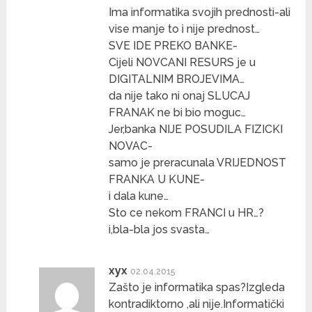
Ima informatika svojih prednosti-ali
vise manje to i nije prednost…
SVE IDE PREKO BANKE-
Cijeli NOVCANI RESURS je u
DIGITALNIM BROJEVIMA…
da nije tako ni onaj SLUCAJ
FRANAK ne bi bio moguc…
Jer,banka NIJE POSUDILA FIZICKI
NOVAC-
samo je preracunala VRIJEDNOST
FRANKA U KUNE-
i dala kune…
Sto ce nekom FRANCI u HR…?
i,bla-bla jos svasta…
xyx
02.04.2015
Zašto je informatika spas?Izgleda
kontradiktorno ,ali nije.Informatički