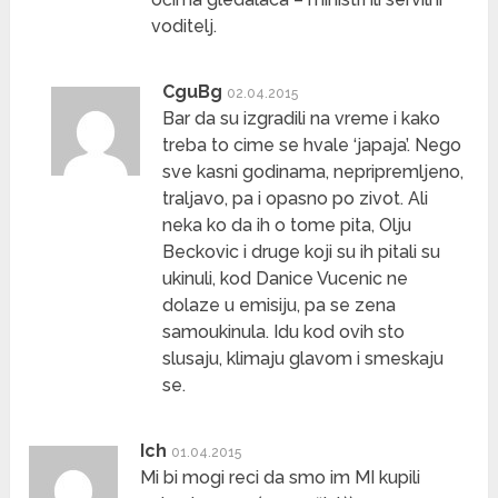
voditelj.
CguBg
02.04.2015
Bar da su izgradili na vreme i kako
treba to cime se hvale ‘japaja’. Nego
sve kasni godinama, nepripremljeno,
traljavo, pa i opasno po zivot. Ali
neka ko da ih o tome pita, Olju
Beckovic i druge koji su ih pitali su
ukinuli, kod Danice Vucenic ne
dolaze u emisiju, pa se zena
samoukinula. Idu kod ovih sto
slusaju, klimaju glavom i smeskaju
se.
Ich
01.04.2015
Mi bi mogi reci da smo im MI kupili