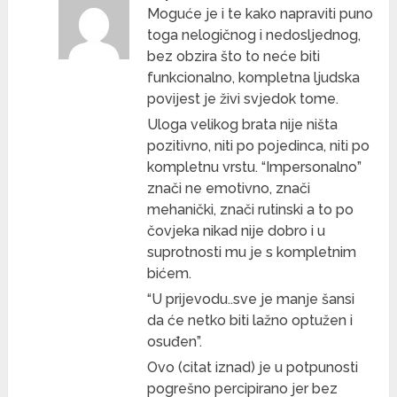
Moguće je i te kako napraviti puno
toga nelogičnog i nedosljednog,
bez obzira što to neće biti
funkcionalno, kompletna ljudska
povijest je živi svjedok tome.
Uloga velikog brata nije ništa
pozitivno, niti po pojedinca, niti po
kompletnu vrstu. “Impersonalno”
znači ne emotivno, znači
mehanički, znači rutinski a to po
čovjeka nikad nije dobro i u
suprotnosti mu je s kompletnim
bićem.
“U prijevodu..sve je manje šansi
da će netko biti lažno optužen i
osuđen”.
Ovo (citat iznad) je u potpunosti
pogrešno percipirano jer bez