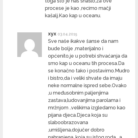
toga što je nas snašlo,za ove
procese je kao ,recimo mačji
kašalj.Kao kap u oceanu.
xyx
03.04.2015
Sve naše ikakve šanse da nam
bude bolje ,materijalno i
općenito,je u potrebi shvaćanja da
smo kap u oceanu tih procesa.Da
se konačno tako i postavimo.Mudro
i bistro,da i veliki shvate da imaju
neke normalne ispred sebe.Ovako
,u međusobnim paljenjima
zastava,ludovanjima parolama i
mržnjom ..velikima izgledamo kao
pijana djeca.Djeca koja su
slaboobrazovana
,umišljena,dojučer dobro
nahranjena ,koja su istog roda …a