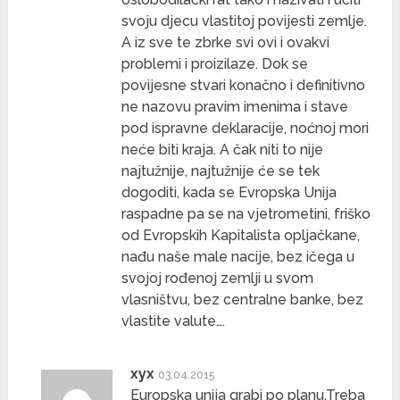
svoju djecu vlastitoj povijesti zemlje.
A iz sve te zbrke svi ovi i ovakvi
problemi i proizilaze. Dok se
povijesne stvari konačno i definitivno
ne nazovu pravim imenima i stave
pod ispravne deklaracije, noćnoj mori
neće biti kraja. A čak niti to nije
najtužnije, najtužnije će se tek
dogoditi, kada se Evropska Unija
raspadne pa se na vjetrometini, friško
od Evropskih Kapitalista opljačkane,
nađu naše male nacije, bez ičega u
svojoj rođenoj zemlji u svom
vlasništvu, bez centralne banke, bez
vlastite valute….
xyx
03.04.2015
Europska unija grabi po planu.Treba