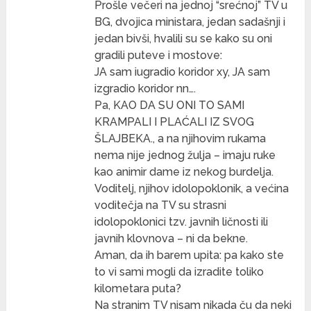
Prošle večeri na jednoj “srećnoj” TV u
BG, dvojica ministara, jedan sadašnji i
jedan bivši, hvalili su se kako su oni
gradili puteve i mostove:
JA sam iugradio koridor xy, JA sam
izgradio koridor nn….
Pa, KAO DA SU ONI TO SAMI
KRAMPALI I PLAĆALI IZ SVOG
ŠLAJBEKA., a na njihovim rukama
nema nije jednog žulja – imaju ruke
kao animir dame iz nekog burdelja.
Voditelj, njihov idolopoklonik, a većina
voditečja na TV su strasni
idolopoklonici tzv. javnih ličnosti ili
javnih klovnova – ni da bekne.
Aman, da ih barem upita: pa kako ste
to vi sami mogli da izradite toliko
kilometara puta?
Na stranim TV nisam nikada ču da neki