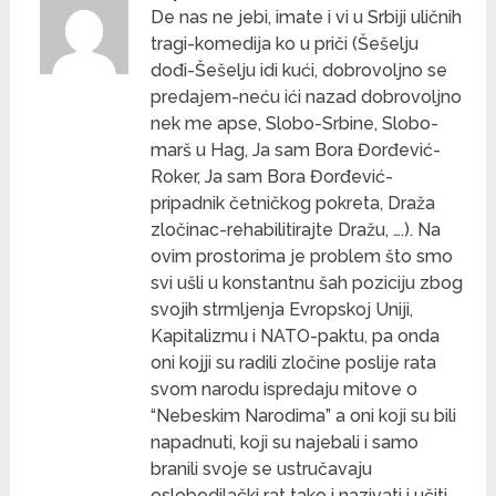
De nas ne jebi, imate i vi u Srbiji uličnih
tragi-komedija ko u priči (Šešelju
dođi-Šešelju idi kući, dobrovoljno se
predajem-neću ići nazad dobrovoljno
nek me apse, Slobo-Srbine, Slobo-
marš u Hag, Ja sam Bora Đorđević-
Roker, Ja sam Bora Đorđević-
pripadnik četničkog pokreta, Draža
zločinac-rehabilitirajte Dražu, ….). Na
ovim prostorima je problem što smo
svi ušli u konstantnu šah poziciju zbog
svojih strmljenja Evropskoj Uniji,
Kapitalizmu i NATO-paktu, pa onda
oni kojji su radili zločine poslije rata
svom narodu ispredaju mitove o
“Nebeskim Narodima” a oni koji su bili
napadnuti, koji su najebali i samo
branili svoje se ustručavaju
oslobodilački rat tako i nazivati i učiti