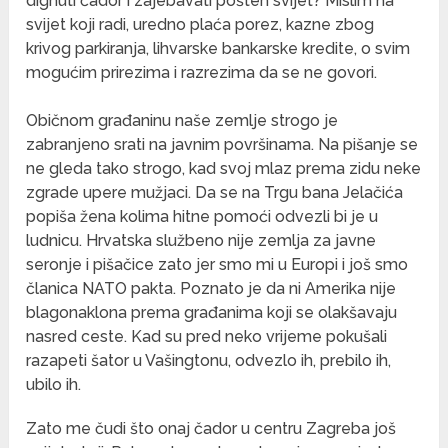
dignuti čador i zajebavati pošten svijet? Mislim na
svijet koji radi, uredno plaća porez, kazne zbog
krivog parkiranja, lihvarske bankarske kredite, o svim
mogućim prirezima i razrezima da se ne govori.
Običnom građaninu naše zemlje strogo je
zabranjeno srati na javnim površinama. Na pišanje se
ne gleda tako strogo, kad svoj mlaz prema zidu neke
zgrade upere mužjaci. Da se na Trgu bana Jelačića
popiša žena kolima hitne pomoći odvezli bi je u
ludnicu. Hrvatska službeno nije zemlja za javne
seronje i pišačice zato jer smo mi u Europi i još smo
članica NATO pakta. Poznato je da ni Amerika nije
blagonaklona prema građanima koji se olakšavaju
nasred ceste. Kad su pred neko vrijeme pokušali
razapeti šator u Vašingtonu, odvezlo ih, prebilo ih,
ubilo ih.
Zato me čudi što onaj čador u centru Zagreba još