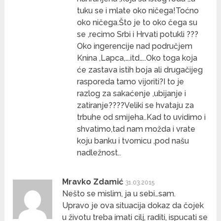
tuku se i mlate oko ničega!Toćno
oko ničega.Što je to oko čega su
se ,recimo Srbi i Hrvati potukli ???
Oko ingerencije nad područjem
Knina ,Lapca,….itd…..Oko toga koja
će zastava istih boja ali drugačijeg
rasporeda tamo vijoriti?I to je
razlog za sakaćenje ,ubijanje i
zatiranje????Veliki se hvataju za
trbuhe od smijeha..Kad to uvidimo i
shvatimo,tad nam možda i vrate
koju banku i tvornicu ,pod našu
nadležnost..
Mravko Zdamić
31.03.2015
Nešto se mislim, ja u sebi…sam.
Upravo je ova situacija dokaz da čojek
u životu treba imati cilj, raditi, ispucati se