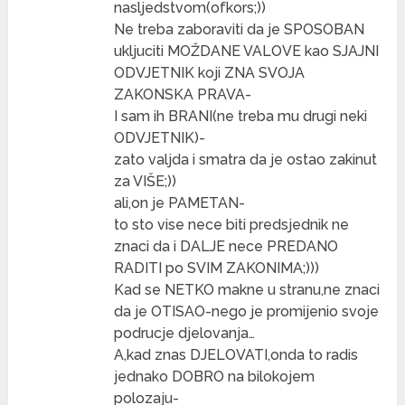
nasljedstvom(ofkors;))
Ne treba zaboraviti da je SPOSOBAN
ukljuciti MOŽDANE VALOVE kao SJAJNI
ODVJETNIK koji ZNA SVOJA
ZAKONSKA PRAVA-
I sam ih BRANI(ne treba mu drugi neki
ODVJETNIK)-
zato valjda i smatra da je ostao zakinut
za VIŠE;))
ali,on je PAMETAN-
to sto vise nece biti predsjednik ne
znaci da i DALJE nece PREDANO
RADITI po SVIM ZAKONIMA;)))
Kad se NETKO makne u stranu,ne znaci
da je OTISAO-nego je promijenio svoje
podrucje djelovanja…
A,kad znas DJELOVATI,onda to radis
jednako DOBRO na bilokojem
polozaju-