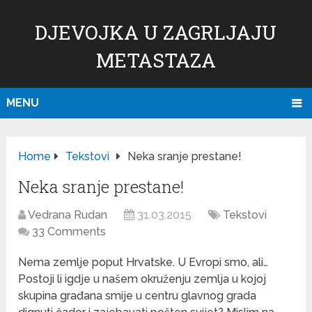
DJEVOJKA U ZAGRLJAJU
METASTAZA
MENU
Home
Tekstovi
Neka sranje prestane!
Neka sranje prestane!
Vedrana Rudan
31.03.2015
Tekstovi
33 Comments
Nema zemlje poput Hrvatske. U Evropi smo, ali…
Postoji li igdje u našem okruženju zemlja u kojoj
skupina građana smije u centru glavnog grada