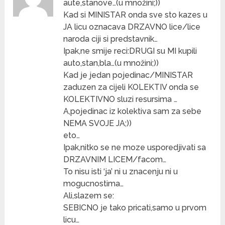
aute,stanove…(u množini;))
Kad si MINISTAR onda sve sto kazes u
JA licu oznacava DRZAVNO lice/lice
naroda ciji si predstavnik…
Ipak,ne smije reci:DRUGI su MI kupili
auto,stan,bla…(u množini;))
Kad je jedan pojedinac/MINISTAR
zaduzen za cijeli KOLEKTIV onda se
KOLEKTIVNO sluzi resursima …
A,pojedinac iz kolektiva sam za sebe
NEMA SVOJE JA;))
eto…
Ipak,nitko se ne moze usporedjivati sa
DRZAVNIM LICEM/facom…
To nisu isti ‘ja’ ni u znacenju ni u
mogucnostima…
Ali,slazem se:
SEBICNO je tako pricati,samo u prvom
licu…