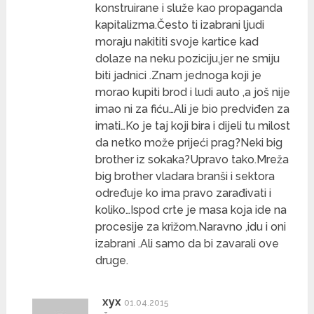
konstruirane i služe kao propaganda
kapitalizma.Često ti izabrani ljudi
moraju nakititi svoje kartice kad
dolaze na neku poziciju,jer ne smiju
biti jadnici .Znam jednoga koji je
morao kupiti brod i ludi auto ,a još nije
imao ni za fiću…Ali je bio predviđen za
imati…Ko je taj koji bira i dijeli tu milost
da netko može prijeći prag?Neki big
brother iz sokaka?Upravo tako.Mreža
big brother vladara branši i sektora
određuje ko ima pravo zarađivati i
koliko…Ispod crte je masa koja ide na
procesije za križom.Naravno ,idu i oni
izabrani .Ali samo da bi zavarali ove
druge.
xyx
01.04.2015