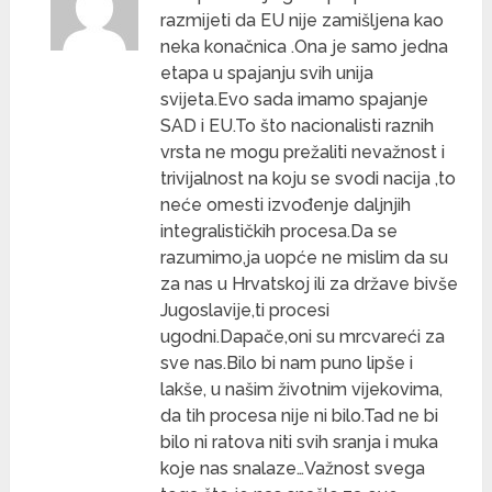
razmijeti da EU nije zamišljena kao
neka konačnica .Ona je samo jedna
etapa u spajanju svih unija
svijeta.Evo sada imamo spajanje
SAD i EU.To što nacionalisti raznih
vrsta ne mogu prežaliti nevažnost i
trivijalnost na koju se svodi nacija ,to
neće omesti izvođenje daljnjih
integralističkih procesa.Da se
razumimo,ja uopće ne mislim da su
za nas u Hrvatskoj ili za države bivše
Jugoslavije,ti procesi
ugodni.Dapače,oni su mrcvareći za
sve nas.Bilo bi nam puno lipše i
lakše, u našim životnim vijekovima,
da tih procesa nije ni bilo.Tad ne bi
bilo ni ratova niti svih sranja i muka
koje nas snalaze…Važnost svega