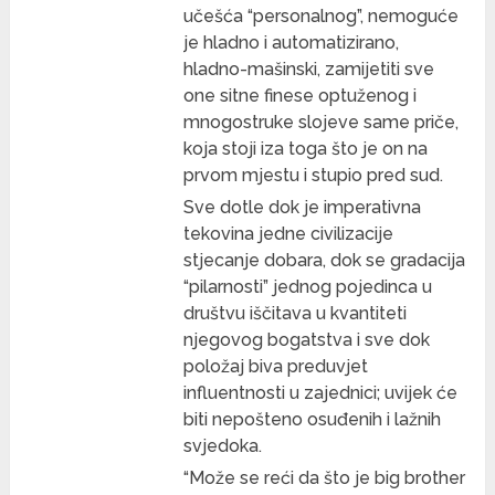
učešća “personalnog”, nemoguće
je hladno i automatizirano,
hladno-mašinski, zamijetiti sve
one sitne finese optuženog i
mnogostruke slojeve same priče,
koja stoji iza toga što je on na
prvom mjestu i stupio pred sud.
Sve dotle dok je imperativna
tekovina jedne civilizacije
stjecanje dobara, dok se gradacija
“pilarnosti” jednog pojedinca u
društvu iščitava u kvantiteti
njegovog bogatstva i sve dok
položaj biva preduvjet
influentnosti u zajednici; uvijek će
biti nepošteno osuđenih i lažnih
svjedoka.
“Može se reći da što je big brother