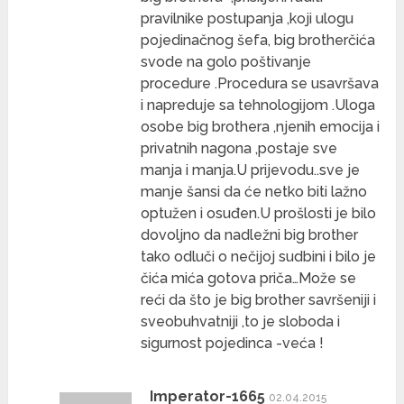
pravilnike postupanja ,koji ulogu
pojedinačnog šefa, big brotherčića
svode na golo poštivanje
procedure .Procedura se usavršava
i napreduje sa tehnologijom .Uloga
osobe big brothera ,njenih emocija i
privatnih nagona ,postaje sve
manja i manja.U prijevodu..sve je
manje šansi da će netko biti lažno
optužen i osuđen.U prošlosti je bilo
dovoljno da nadležni big brother
tako odluči o nečijoj sudbini i bilo je
čića mića gotova priča…Može se
reći da što je big brother savršeniji i
sveobuhvatniji ,to je sloboda i
sigurnost pojedinca -veća !
Imperator-1665
02.04.2015