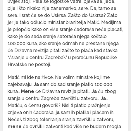
uvijek stoji. Pale se logorske vatre, pjeva se, jede,
pije i što nikako nije zanemarivo, sere. Da, tamo se
sere. I srat će se do Uskrsa. Zašto do Uskrsa? Zato
jer je tako odlučio ministar branitelja Matić. Medijima
je priopćio kako on više sranje čadoraša neće plaćati,
kako je do sada sranje šatoraša njega koštalo
100.000 kuna, ako sranje odmah ne prestane njega
će Državna revizija pitati zašto to plaća kad stavka
\”sranje u centru Zagreba\” u proračunu Republike
Hrvatske ne postoji.
Matić mi ide na živce. Ne volim ministre koji me
zajebavaju.
Ja
sam do sad sranje platio 100.000
kuna…
Mene
će Državna revizija pitati…
Ja
ću zbog
sranja u centru Zagreba završiti u zatvoru…
Ja
…
Matiću, o čemu govoriš? Nisi ti platio pražnjenje
crijeva onih čadoraša,
ja
sam ih platila i plaćam ih.
Nećeš ti zbog toleriranja sranja završiti u zatvoru,
mene
će ovršiti i zatvoriti kad više ne budem mogla