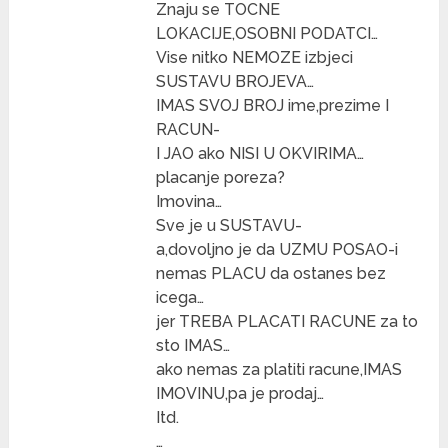
Znaju se TOCNE
LOKACIJE,OSOBNI PODATCI…
Vise nitko NEMOZE izbjeci
SUSTAVU BROJEVA…
IMAS SVOJ BROJ ime,prezime I
RACUN-
I JAO ako NISI U OKVIRIMA…
placanje poreza?
Imovina…
Sve je u SUSTAVU-
a,dovoljno je da UZMU POSAO-i
nemas PLACU da ostanes bez
icega…
jer TREBA PLACATI RACUNE za to
sto IMAS…
ako nemas za platiti racune,IMAS
IMOVINU,pa je prodaj…
Itd.
…