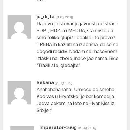
ju_di_ta
31.03.2015
Da, ovo je silovanje javnosti od strane
SDP-, HDZ-a i MEDIJA, šta misle da
smo toliko glupi? I odakle i to pravo?
TREBA ih kazniti na izborima, da se ne
dogodi recidiv. Nadam se masovnom
izlasku na izbore, inače jao nama. Biće
”Tražili ste, gledajte”.
Sekana
31.03.2015
Ahahahahahaha.. Umrecu od smeha.
Kod vas u Hrvatskoj je bar komedija.
Jedva cekam na leto na Hvar. Kiss iz
Srbije :*
Imperator-1665
01.04.2015