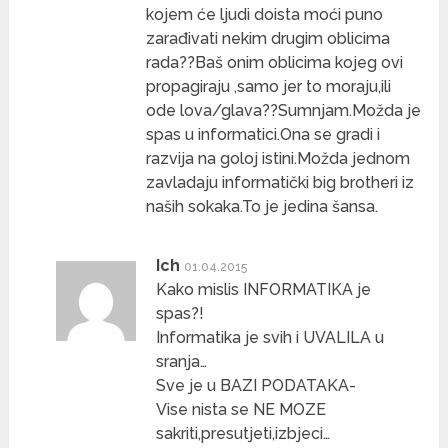
kojem će ljudi doista moći puno
zarađivati nekim drugim oblicima
rada??Baš onim oblicima kojeg ovi
propagiraju ,samo jer to moraju,ili
ode lova/glava??Sumnjam.Možda je
spas u informatici.Ona se gradi i
razvija na goloj istini.Možda jednom
zavladaju informatički big brotheri iz
naših sokaka.To je jedina šansa.
Ich
01.04.2015
Kako mislis INFORMATIKA je
spas?!
Informatika je svih i UVALILA u
sranja…
Sve je u BAZI PODATAKA-
Vise nista se NE MOZE
sakriti,presutjeti,izbjeci…