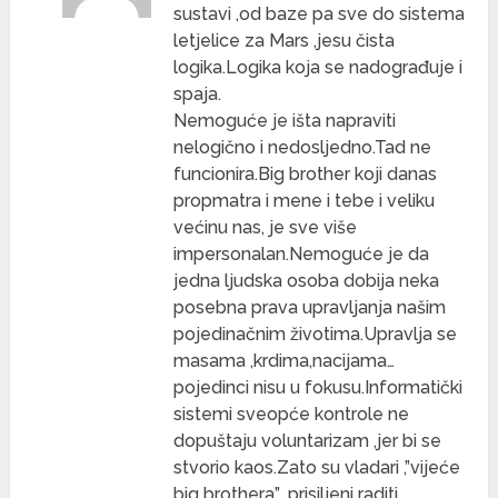
sustavi ,od baze pa sve do sistema
letjelice za Mars ,jesu čista
logika.Logika koja se nadograđuje i
spaja.
Nemoguće je išta napraviti
nelogično i nedosljedno.Tad ne
funcionira.Big brother koji danas
propmatra i mene i tebe i veliku
većinu nas, je sve više
impersonalan.Nemoguće je da
jedna ljudska osoba dobija neka
posebna prava upravljanja našim
pojedinačnim životima.Upravlja se
masama ,krdima,nacijama…
pojedinci nisu u fokusu.Informatički
sistemi sveopće kontrole ne
dopuštaju voluntarizam ,jer bi se
stvorio kaos.Zato su vladari ,”vijeće
big brothera” ,prisiljeni raditi