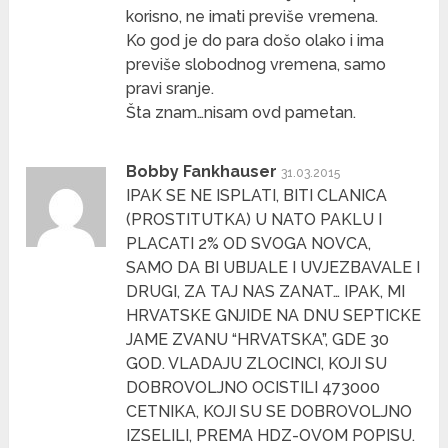
korisno, ne imati previše vremena.
Ko god je do para došo olako i ima
previše slobodnog vremena, samo
pravi sranje.
Šta znam…nisam ovd pametan.
Bobby Fankhauser
31.03.2015
IPAK SE NE ISPLATI, BITI CLANICA
(PROSTITUTKA) U NATO PAKLU I
PLACATI 2% OD SVOGA NOVCA,
SAMO DA BI UBIJALE I UVJEZBAVALE I
DRUGI, ZA TAJ NAS ZANAT… IPAK, MI
HRVATSKE GNJIDE NA DNU SEPTICKE
JAME ZVANU “HRVATSKA”, GDE 30
GOD. VLADAJU ZLOCINCI, KOJI SU
DOBROVOLJNO OCISTILI 473000
CETNIKA, KOJI SU SE DOBROVOLJNO
IZSELILI, PREMA HDZ-OVOM POPISU.