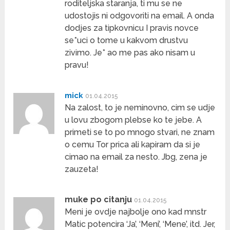
roditeljska staranja, ti mu se ne
udostojis ni odgovoriti na email. A onda
dodjes za tipkovnicu I pravis novce
se*uci o tome u kakvom drustvu
zivimo. Je* ao me pas ako nisam u
pravu!
mick
01.04.2015
Na zalost, to je neminovno, cim se udje
u lovu zbogom plebse ko te jebe. A
primeti se to po mnogo stvari, ne znam
o cemu Tor prica ali kapiram da si je
cimao na email za nesto. Jbg, zena je
zauzeta!
muke po citanju
01.04.2015
Meni je ovdje najbolje ono kad mnstr
Matic potencira ‘Ja’, ‘Meni’, ‘Mene’, itd. Jer,