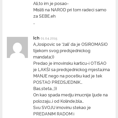
Ali,to im je posao-
Misliti na NAROD pri tom radeci samo
za SEBE,eh
…
Ich
01.04.2015
A,Josipovic se ‘žali’ da je OSIROMASIO
tijekom svog predsjednickog
mandata;))
Predao je imovinsku karticu-i OTISAO
je LAKŠI sa predsjednickog mjesta,ima
MANJE nego na pocetku kad je tek
POSTAO PREDSJEDNIK…
Bas,steta…;))
On kao spada medju imucnije ljude na
polozaju…i od Kolinde,bla…
Svu SVOJU imovinu stekao je
PREDANIM RADOM i