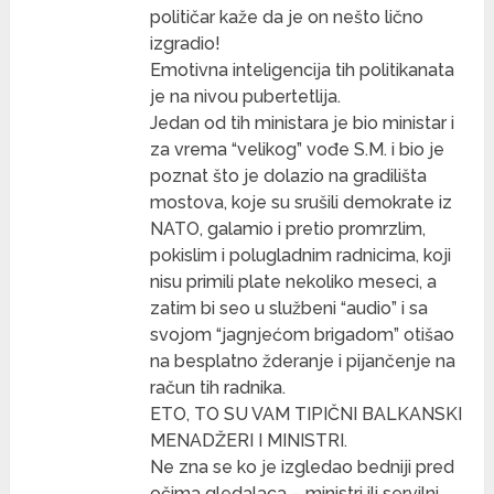
političar kaže da je on nešto lično
izgradio!
Emotivna inteligencija tih politikanata
je na nivou pubertetlija.
Jedan od tih ministara je bio ministar i
za vrema “velikog” vođe S.M. i bio je
poznat što je dolazio na gradilišta
mostova, koje su srušili demokrate iz
NATO, galamio i pretio promrzlim,
pokislim i polugladnim radnicima, koji
nisu primili plate nekoliko meseci, a
zatim bi seo u službeni “audio” i sa
svojom “jagnjećom brigadom” otišao
na besplatno žderanje i pijančenje na
račun tih radnika.
ETO, TO SU VAM TIPIČNI BALKANSKI
MENADŽERI I MINISTRI.
Ne zna se ko je izgledao bedniji pred
očima gledalaca – ministri ili servilni