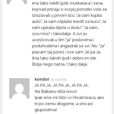
ima tako nekih ljudi, muskaraca i zena,
koji kad pricaju o svojoj porodici vole se
izrazavati u prvom licu: ‘Ja sam kupila
auto”, Ja sam otplatio kredit za kucu”, Ja
sam upisala dijete u skolu”, “Ja sam…
ovo/ono” i takodalje. A svi su
ucestvovali u tim “ja” poslovima i
poduhvatima i angazirali se svi. No, “Ja”
placam taj porez i sve sam ‘Ja’ pa Ja.
Ima tako takvih ljudi i dobro im ide.
Bolje nego nama. I tako dalje.
kondor
01.04.2015
JA PA JA, JA PA JA, JA PA JA…
Na Balkanu ni[ta novo!
Ipak smo mi Srbi i vi Hrvati braća, ako
ni po čemu drugome, a ono po
glupostima!