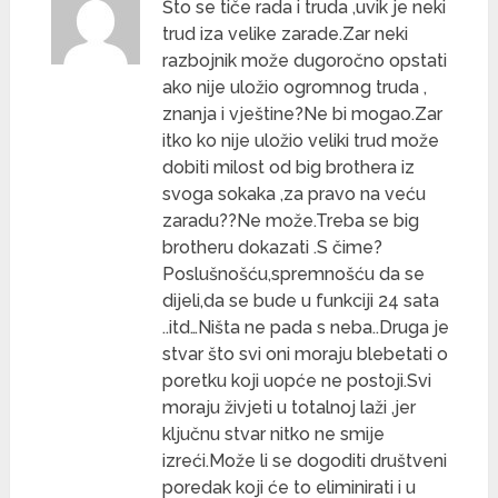
Što se tiče rada i truda ,uvik je neki
trud iza velike zarade.Zar neki
razbojnik može dugoročno opstati
ako nije uložio ogromnog truda ,
znanja i vještine?Ne bi mogao.Zar
itko ko nije uložio veliki trud može
dobiti milost od big brothera iz
svoga sokaka ,za pravo na veću
zaradu??Ne može.Treba se big
brotheru dokazati .S čime?
Poslušnošću,spremnošću da se
dijeli,da se bude u funkciji 24 sata
..itd…Ništa ne pada s neba..Druga je
stvar što svi oni moraju blebetati o
poretku koji uopće ne postoji.Svi
moraju živjeti u totalnoj laži ,jer
ključnu stvar nitko ne smije
izreći.Može li se dogoditi društveni
poredak koji će to eliminirati i u