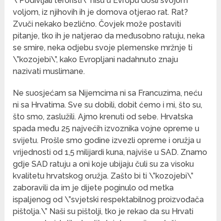
\”Podivljali teroristi\” nisu u Evropu došli svojom
voljom, iz njihovih ih je domova otjerao rat. Rat?
Zvuči nekako bezlično. Čovjek može postaviti
pitanje, tko ih je natjerao da međusobno ratuju, neka
se smire, neka odjebu svoje plemenske mržnje ti
\”kozojebi\”, kako Evropljani nadahnuto znaju
nazivati muslimane.
Ne suosjećam sa Nijemcima ni sa Francuzima, neću
ni sa Hrvatima. Sve su dobili, dobit ćemo i mi, što su,
što smo, zaslužili. Ajmo krenuti od sebe. Hrvatska
spada među 25 najvećih izvoznika vojne opreme u
svijetu. Prošle smo godine izvezli opreme i oružja u
vrijednosti od 1,5 milijardi kuna, najviše u SAD. Znamo
gdje SAD ratuju a oni koje ubijaju čuli su za visoku
kvalitetu hrvatskog oružja. Zašto bi ti \”kozojebi\”
zaboravili da im je dijete poginulo od metka
ispaljenog od \”svjetski respektabilnog proizvođača
pištolja.\” Naši su pištolji, tko je rekao da su Hrvati