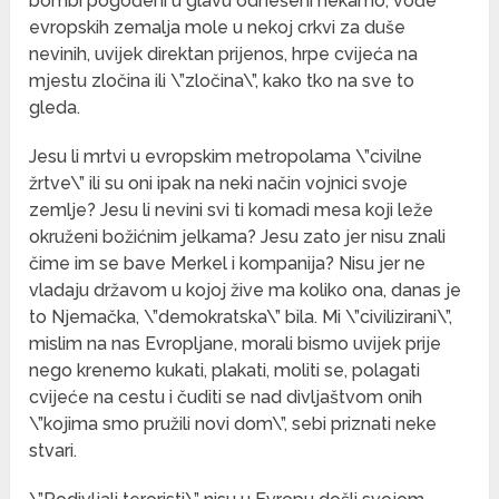
bombi pogođeni u glavu odnešeni nekamo, vođe
evropskih zemalja mole u nekoj crkvi za duše
nevinih, uvijek direktan prijenos, hrpe cvijeća na
mjestu zločina ili \”zločina\”, kako tko na sve to
gleda.
Jesu li mrtvi u evropskim metropolama \”civilne
žrtve\” ili su oni ipak na neki način vojnici svoje
zemlje? Jesu li nevini svi ti komadi mesa koji leže
okruženi božićnim jelkama? Jesu zato jer nisu znali
čime im se bave Merkel i kompanija? Nisu jer ne
vladaju državom u kojoj žive ma koliko ona, danas je
to Njemačka, \”demokratska\” bila. Mi \”civilizirani\”,
mislim na nas Evropljane, morali bismo uvijek prije
nego krenemo kukati, plakati, moliti se, polagati
cvijeće na cestu i čuditi se nad divljaštvom onih
\”kojima smo pružili novi dom\”, sebi priznati neke
stvari.