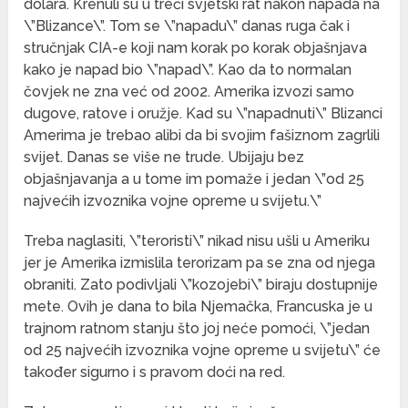
dolara. Krenuli su u treći svjetski rat nakon napada na
\”Blizance\”. Tom se \”napadu\” danas ruga čak i
stručnjak CIA-e koji nam korak po korak objašnjava
kako je napad bio \”napad\”. Kao da to normalan
čovjek ne zna već od 2002. Amerika izvozi samo
dugove, ratove i oružje. Kad su \”napadnuti\” Blizanci
Amerima je trebao alibi da bi svojim fašiznom zagrlili
svijet. Danas se više ne trude. Ubijaju bez
objašnjavanja a u tome im pomaže i jedan \”od 25
najvećih izvoznika vojne opreme u svijetu.\”
Treba naglasiti, \”teroristi\” nikad nisu ušli u Ameriku
jer je Amerika izmislila terorizam pa se zna od njega
obraniti. Zato podivljali \”kozojebi\” biraju dostupnije
mete. Ovih je dana to bila Njemačka, Francuska je u
trajnom ratnom stanju što joj neće pomoći, \”jedan
od 25 najvećih izvoznika vojne opreme u svijetu\” će
također sigurno i s pravom doći na red.