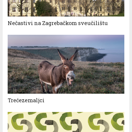
Nečastivi na Zagrebačkom sveučilištu
Trećezemaljci