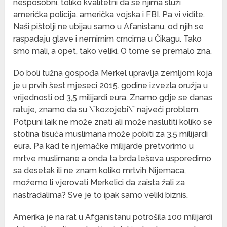
nesposobni, toliko kvalitetni da se njima služi
američka policija, američka vojska i FBI. Pa vi vidite.
Naši pištolji ne ubijau samo u Afanistanu, od njih se
raspadaju glave i nemirnim crncima u Čikagu. Tako
smo mali, a opet, tako veliki. O tome se premalo zna.
Do boli tužna gospođa Merkel upravlja zemljom koja
je u prvih šest mjeseci 2015. godine izvezla oružja u
vrijednosti od 3,5 milijardi eura. Znamo gdje se danas
ratuje, znamo da su \”kozojebi\” najveći problem.
Potpuni laik ne može znati ali može naslutiti koliko se
stotina tisuća muslimana može pobiti za 3,5 milijardi
eura. Pa kad te njemačke milijarde pretvorimo u
mrtve muslimane a onda ta brda leševa usporedimo
sa desetak ili ne znam koliko mrtvih Nijemaca,
možemo li vjerovati Merkelici da zaista žali za
nastradalima? Sve je to ipak samo veliki biznis.
Amerika je na rat u Afganistanu potrošila 100 milijardi