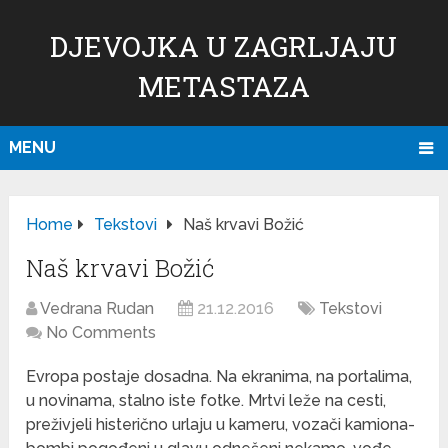
DJEVOJKA U ZAGRLJAJU
METASTAZA
MENU
Home
Tekstovi
Naš krvavi Božić
Naš krvavi Božić
Vedrana Rudan
21.12.2016
Tekstovi
No Comments
Evropa postaje dosadna. Na ekranima, na portalima,
u novinama, stalno iste fotke. Mrtvi leže na cesti,
preživjeli histerično urlaju u kameru, vozači kamiona-