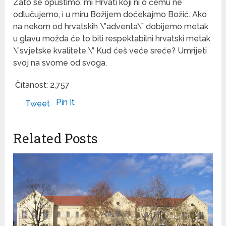
Zato se opustimo, mi Hrvati koji ni o čemu ne
odlučujemo, i u miru Božijem dočekajmo Božić. Ako
na nekom od hrvatskih \”adventa\” dobijemo metak
u glavu možda će to biti respektabilni hrvatski metak
\”svjetske kvalitete.\” Kud ćeš veće sreće? Umrijeti
svoj na svome od svoga.
Čitanost:
2,757
Pin It
Tweet
Related Posts