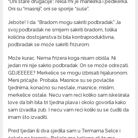
“Oni stare drugačije”, rekla mi je manikirka i pedikerka.
Oni su “masniji”, oni se sporije “suše”.
Jebote! I da. “Bradom mogu sakriti podbradak.” Ja
svoj podbradak ne smijem sakriti bradom, tolika
količina dostojanstva bi bila kontraproduktivna,
podbradak se može sakriti frizurom.
Može kurac. Nema frizera koga nisam obišla. Ni
jedan mi nije sakrio podbradak. On se može odrezati.
GDJEEEEE? Merkelice se mogu izbrisati hijaluronom.
Meni pričajte. Probala. Masnice su se povlačile
tjednima, konačno su nestale, masnice, mislim,
merkelice ostale. Neću vam reći koliko sam iskeširala
love da bih bila tri tjedna plava i okolo govorila kako
sam izvadila zub. I neću vam reći koliki su se čudili da
imam što izvaditi.
Pred tjedan ili dva sjedila sam u Termama Selce i