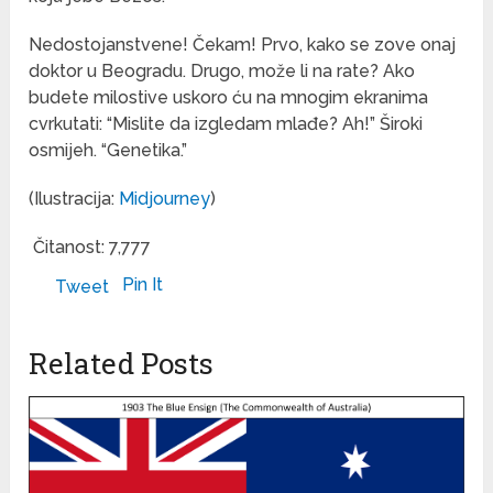
Nedostojanstvene! Čekam! Prvo, kako se zove onaj
doktor u Beogradu. Drugo, može li na rate? Ako
budete milostive uskoro ću na mnogim ekranima
cvrkutati: “Mislite da izgledam mlađe? Ah!” Široki
osmijeh. “Genetika.”
(Ilustracija:
Midjourney
)
Čitanost:
7,777
Pin It
Tweet
Related Posts