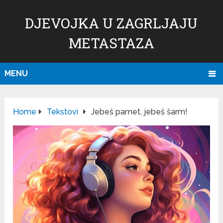
DJEVOJKA U ZAGRLJAJU
METASTAZA
MENU
Home
Tekstovi
Jebeš pamet, jebeš šarm!