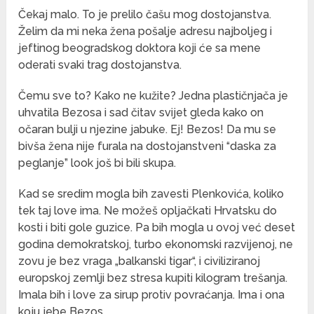
Čekaj malo. To je prelilo čašu mog dostojanstva.
Želim da mi neka žena pošalje adresu najboljeg i
jeftinog beogradskog doktora koji će sa mene
oderati svaki trag dostojanstva.
Čemu sve to? Kako ne kužite? Jedna plastičnjača je
uhvatila Bezosa i sad čitav svijet gleda kako on
očaran bulji u njezine jabuke. Ej! Bezos! Da mu se
bivša žena nije furala na dostojanstveni “daska za
peglanje” look još bi bili skupa.
Kad se sredim mogla bih zavesti Plenkovića, koliko
tek taj love ima. Ne možeš opljačkati Hrvatsku do
kosti i biti gole guzice. Pa bih mogla u ovoj već deset
godina demokratskoj, turbo ekonomski razvijenoj, ne
zovu je bez vraga „balkanski tigar“, i civiliziranoj
europskoj zemlji bez stresa kupiti kilogram trešanja.
Imala bih i love za sirup protiv povraćanja. Ima i ona
koju jebe Bezos.