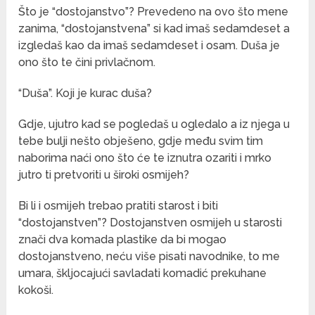
Što je “dostojanstvo”? Prevedeno na ovo što mene
zanima, “dostojanstvena” si kad imaš sedamdeset a
izgledaš kao da imaš sedamdeset i osam. Duša je
ono što te čini privlačnom.
“Duša”. Koji je kurac duša?
Gdje, ujutro kad se pogledaš u ogledalo a iz njega u
tebe bulji nešto obješeno, gdje među svim tim
naborima naći ono što će te iznutra ozariti i mrko
jutro ti pretvoriti u široki osmijeh?
Bi li i osmijeh trebao pratiti starost i biti
“dostojanstven”? Dostojanstven osmijeh u starosti
znači dva komada plastike da bi mogao
dostojanstveno, neću više pisati navodnike, to me
umara, škljocajući savladati komadić prekuhane
kokoši.