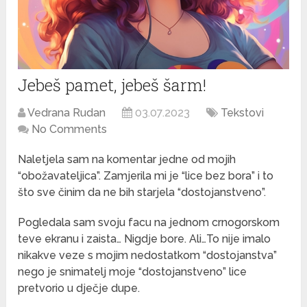
Jebeš pamet, jebeš šarm!
Vedrana Rudan
03.07.2023
Tekstovi
No Comments
Naletjela sam na komentar jedne od mojih
“obožavateljica”. Zamjerila mi je “lice bez bora” i to
što sve činim da ne bih starjela “dostojanstveno”.
Pogledala sam svoju facu na jednom crnogorskom
teve ekranu i zaista… Nigdje bore. Ali…To nije imalo
nikakve veze s mojim nedostatkom “dostojanstva”
nego je snimatelj moje “dostojanstveno” lice
pretvorio u dječje dupe.