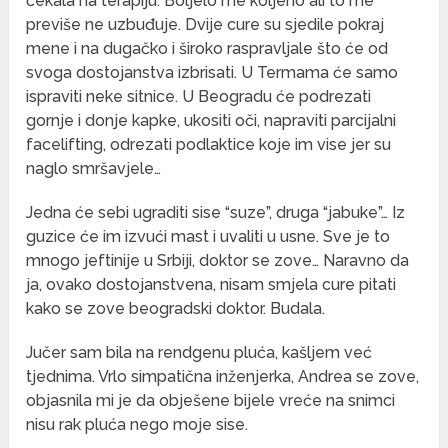
čekala na terapiju. Boljelo me koljeno ali to me
previše ne uzbuđuje. Dvije cure su sjedile pokraj
mene i na dugačko i široko raspravljale što će od
svoga dostojanstva izbrisati. U Termama će samo
ispraviti neke sitnice. U Beogradu će podrezati
gornje i donje kapke, ukositi oči, napraviti parcijalni
facelifting, odrezati podlaktice koje im vise jer su
naglo smršavjele…
Jedna će sebi ugraditi sise “suze”, druga “jabuke”… Iz
guzice će im izvući mast i uvaliti u usne. Sve je to
mnogo jeftinije u Srbiji, doktor se zove… Naravno da
ja, ovako dostojanstvena, nisam smjela cure pitati
kako se zove beogradski doktor. Budala.
Jučer sam bila na rendgenu pluća, kašljem već
tjednima. Vrlo simpatična inženjerka, Andrea se zove,
objasnila mi je da obješene bijele vreće na snimci
nisu rak pluća nego moje sise.