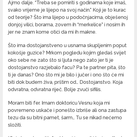
Ajmo dalje. “Treba se pomiriti s godinama koje imaš,
svako vrijeme je lijepo na svoj način.” Koji je to kurac
od teorije? Što ima lijepo u podočnjacima, obješenoj
donjoj vilici, borama, zovem ih “merkelice” i nosim ih
jer ne znam kome otići da mi ih makne.
Što ima dostojanstveno u usnama skupljenim poput
kokošje guzice? Mrkom pogledu kojim gledaš svijet
oko sebe ne zato što si ljuta nego zato jer ti je
dostojanstvo razjebalo facu? Pa te partner pita, što
ti je danas? Ono što mi je bilo i jučer i ono što će mi
biti dok budem živa, prštim od… Dostojanstvo. Koja
odvratna, odvratna riječ. Bolje zvuči sifilis.
Moram biti fer. Imam doktoricu Vesnu koja mi
povremeno uskače i ponešto izbriše ali ona zastupa
tezu da su bitni pamet, šarm… Tu se nikad nećemo
složiti.