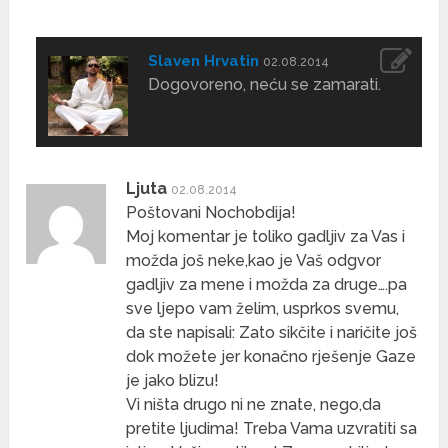
Slaven Hrvatin
02.08.2014
Dogovoreno, neću se zamarati.
Ljuta
02.08.2014
Poštovani Nochobdija!
Moj komentar je toliko gadljiv za Vas i
možda još neke,kao je Vaš odgvor
gadljiv za mene i možda za druge….pa
sve ljepo vam želim, usprkos svemu,
da ste napisali: Zato sikčite i naričite još
dok možete jer konačno rješenje Gaze
je jako blizu!
Vi ništa drugo ni ne znate, nego,da
pretite ljudima! Treba Vama uzvratiti sa