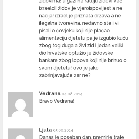
židovima! u gazi ne ratuju židovi već
izraelci! židov je vjeroispovijest a ne
nacija! izrael je priznata država a ne
ilegalna tvorevina. nedavno ste i vi
pisali o čovjeku koji nije plaćao
alimentaciju djetetu pa je izgubio kuću
zbog tog duga a živi zid i jedan veliki
dio hrvatske optužio je židovske
bankare zbog lopova koji nije brinuo o
svom djetetu! ovo je jako
zabrinjavajuće zar ne?
Vedrana
04.08.2014
Bravo Vedrana!
Ljuta
05.08.2014
Danas je poseban dan, premirje traje