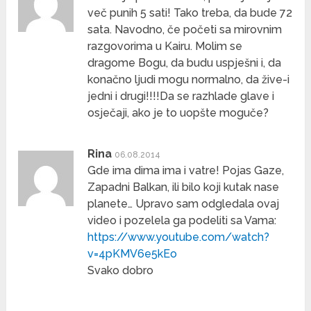
več punih 5 sati! Tako treba, da bude 72
sata. Navodno, če početi sa mirovnim
razgovorima u Kairu. Molim se
dragome Bogu, da budu uspješni i, da
konačno ljudi mogu normalno, da žive-i
jedni i drugi!!!!Da se razhlade glave i
osječaji, ako je to uopšte moguče?
Rina
06.08.2014
Gde ima dima ima i vatre! Pojas Gaze,
Zapadni Balkan, ili bilo koji kutak nase
planete… Upravo sam odgledala ovaj
video i pozelela ga podeliti sa Vama:
https://www.youtube.com/watch?
v=4pKMV6e5kEo
Svako dobro