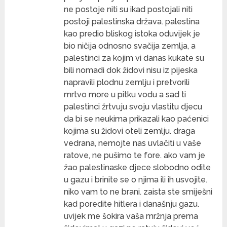
ne postoje niti su ikad postojali niti
postoji palestinska država. palestina
kao predio bliskog istoka oduvijek je
bio ničija odnosno svačija zemlja, a
palestinci za kojim vi danas kukate su
bili nomadi dok židovi nisu iz pijeska
napravili plodnu zemlju i pretvorili
mrtvo more u pitku vodu a sad ti
palestinci žrtvuju svoju vlastitu djecu
da bi se neukima prikazali kao paćenici
kojima su židovi oteli zemlju. draga
vedrana, nemojte nas uvlačiti u vaše
ratove, ne pušimo te fore. ako vam je
žao palestinaske djece slobodno odite
u gazu i brinite se o njima ili ih usvojite.
niko vam to ne brani. zaista ste smiješni
kad poredite hitlera i današnju gazu.
uvijek me šokira vaša mržnja prema