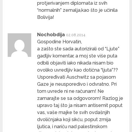
protjerivanjem diplomata iz svih
“normalnih” zemalja,kao što je učinila
Bolivija!
Nochobdija
02.08.2014
Gospodine Horvatin,
a zašto ste sada autorizirali od “Ljute”
gadljiv komentar, a moj ste više puta
odbili objaviti iako nikada nisam bio
ovoliko uvredljiv kao dotična “ljuta”??
Uspoređivati Auschwitz sa pojasom
Gaze je neusporedivo i odvratno. Pri
tom uvrede ni ne računam! Ne
zamarajte se sa odgovorom! Razlog je
upravo taj što ja nisam antisemit poput
vas, vaše majke te svih ovdašnjih
dvoličnjaka koji sikću, poput zmija
ljutica, i nariču nad palestinskom