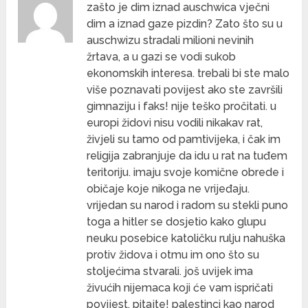
zašto je dim iznad auschwica vječni
dim a iznad gaze pizdin? Zato što su u
auschwizu stradali milioni nevinih
žrtava, a u gazi se vodi sukob
ekonomskih interesa. trebali bi ste malo
više poznavati povijest ako ste završili
gimnaziju i faks! nije teško pročitati. u
europi židovi nisu vodili nikakav rat,
živjeli su tamo od pamtivijeka, i čak im
religija zabranjuje da idu u rat na tuđem
teritoriju. imaju svoje komične obrede i
običaje koje nikoga ne vrijeđaju.
vrijedan su narod i radom su stekli puno
toga a hitler se dosjetio kako glupu
neuku posebice katoličku rulju nahuška
protiv židova i otmu im ono što su
stoljećima stvarali. još uvijek ima
živućih nijemaca koji će vam ispričati
povijest. pitajte! palestinci kao narod