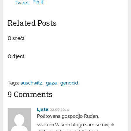
Pin It
Tweet
Related Posts
O sreći
O djeci
Tags:
auschwitz
,
gaza
,
genocid
9 Comments
Ljuta
02.08.2014
Poštovana gospodjo Rudan,
svakom Vašem blogu sam se uvijek