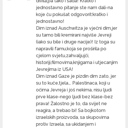
divila,pa tako i sada! Kratko i
jednostavno pitanje ste nam dali-na
koje ču pokušat odgovorit:kratko i
jednostavno!
Dim iznad Auschwitza je vječni dim,jer
su tamo bili kremirani najviše Jevreji
(iako su bile i druge nacije)! Iz toga su
napravili famu,koja se proširila po
cjelom svjetu,zahvaljujči,
historiji,filmovima,knjigama i utjecanjim
Jevrejima iz USA!
Dim iznad Gaze je pizdin dim zato, jer
su to kuče,tjela…. Palestinaca, koji u
očima Jevreja i još nekima, nisu ljudi
prve klase-nego ljudi bez klase-bez
prava! Žalostno je to, da svijet ne
reagira, a trebao bi! Sa bojkotom
izraelskih proizvoda, sa skupovima
protiv Izraela, sa ukidanjem i