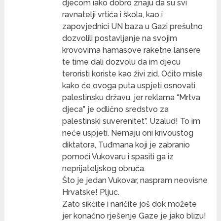
djecom iako dobro znaju da su svi
ravnatelji vrtića i škola, kao i
zapovjednici UN baza u Gazi prešutno
dozvolili postavljanje na svojim
krovovima hamasove raketne lansere
te time dali dozvolu da im djecu
teroristi koriste kao živi zid. Očito misle
kako će ovoga puta uspjeti osnovati
palestinsku državu, jer reklama “Mrtva
djeca” je odlično sredstvo za
palestinski suverenitet”. Uzalud! To im
neće uspjeti. Nemaju oni krivoustog
diktatora, Tuđmana koji je zabranio
pomoći Vukovaru i spasiti ga iz
neprijateljskog obruča.
Što je jedan Vukovar, naspram neovisne
Hrvatske! Pljuc.
Zato sikćite i naričite još dok možete
jer konačno rješenje Gaze je jako blizu!