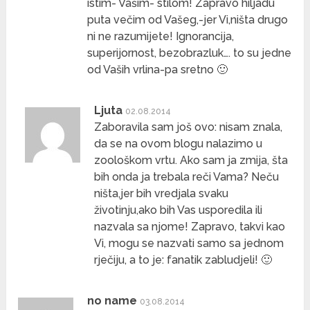
istim- Vašim- stilom! Zapravo hiljadu
puta večim od Vašeg,-jer Vi,ništa drugo
ni ne razumijete! Ignorancija,
superijornost, bezobrazluk…. to su jedne
od Vaših vrlina-pa sretno 🙂
Ljuta
02.08.2014
Zaboravila sam još ovo: nisam znala,
da se na ovom blogu nalazimo u
zoološkom vrtu. Ako sam ja zmija, šta
bih onda ja trebala reči Vama? Neču
ništa,jer bih vredjala svaku
životinju,ako bih Vas usporedila ili
nazvala sa njome! Zapravo, takvi kao
Vi, mogu se nazvati samo sa jednom
rječiju, a to je: fanatik zabludjeli! 🙂
no name
03.08.2014