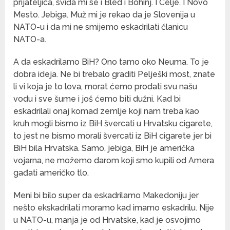
prijateljica, sviđa mi se i Bled i Bohinj. I Celje. I Novo
Mesto. Jebiga. Muž mi je rekao da je Slovenija u
NATO-u i da mi ne smijemo eskadrilati članicu
NATO-a.
A da eskadrilamo BiH? Ono tamo oko Neuma. To je
dobra ideja. Ne bi trebalo graditi Pelješki most, znate
li vi koja je to lova, morat ćemo prodati svu našu
vodu i sve šume i još ćemo biti dužni. Kad bi
eskadrilali onaj komad zemlje koji nam treba kao
kruh mogli bismo iz BiH švercati u Hrvatsku cigarete,
to jest ne bismo morali švercati iz BiH cigarete jer bi
BiH bila Hrvatska. Samo, jebiga, BiH je američka
vojarna, ne možemo darom koji smo kupili od Amera
gađati američko tlo.
Meni bi bilo super da eskadrilamo Makedoniju jer
nešto ekskadrilati moramo kad imamo eskadrilu. Nije
u NATO-u, manja je od Hrvatske, kad je osvojimo