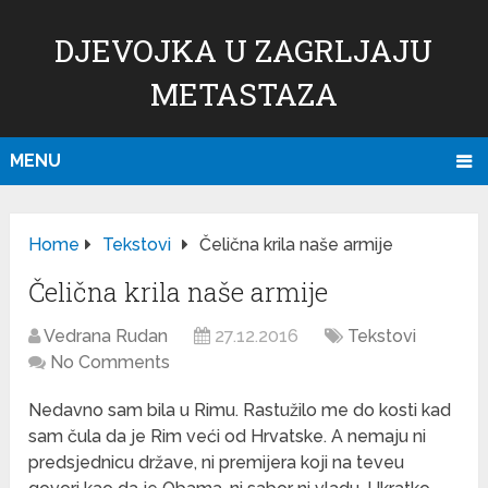
DJEVOJKA U ZAGRLJAJU
METASTAZA
MENU
Home
Tekstovi
Čelična krila naše armije
Čelična krila naše armije
Vedrana Rudan
27.12.2016
Tekstovi
No Comments
Nedavno sam bila u Rimu. Rastužilo me do kosti kad
sam čula da je Rim veći od Hrvatske. A nemaju ni
predsjednicu države, ni premijera koji na teveu