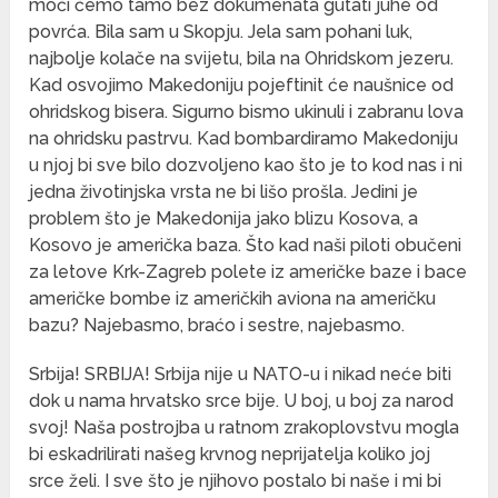
moći ćemo tamo bez dokumenata gutati juhe od
povrća. Bila sam u Skopju. Jela sam pohani luk,
najbolje kolače na svijetu, bila na Ohridskom jezeru.
Kad osvojimo Makedoniju pojeftinit će naušnice od
ohridskog bisera. Sigurno bismo ukinuli i zabranu lova
na ohridsku pastrvu. Kad bombardiramo Makedoniju
u njoj bi sve bilo dozvoljeno kao što je to kod nas i ni
jedna životinjska vrsta ne bi lišo prošla. Jedini je
problem što je Makedonija jako blizu Kosova, a
Kosovo je američka baza. Što kad naši piloti obučeni
za letove Krk-Zagreb polete iz američke baze i bace
američke bombe iz američkih aviona na američku
bazu? Najebasmo, braćo i sestre, najebasmo.
Srbija! SRBIJA! Srbija nije u NATO-u i nikad neće biti
dok u nama hrvatsko srce bije. U boj, u boj za narod
svoj! Naša postrojba u ratnom zrakoplovstvu mogla
bi eskadrilirati našeg krvnog neprijatelja koliko joj
srce želi. I sve što je njihovo postalo bi naše i mi bi