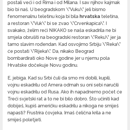
postali veći i od Rima i od Milana. I sav njihov kajmak
bio bi naš. U beogradskom \”Vuku\” jeli bismo
fenomenalnu teletinu koja bi bila
hrvatska
teletina,
a restoran \”Vuk\” bi se zvao \”Crvenkapica\”. I
svakako, želim reći NIKAKO se naša eskadrila ne bi
smjela obrušiti na beogradski restoran \”Reku\” jer ja
tamo slavim rođendan. Kad osvojimo Srbiju \”Reka\”
će postati \”Rijeka\”. Da, nikako Beograd
bombardirati oko Nove godine jer u njemu pola
Hrvatske dočekuje Novu godinu.
E, jebiga. Kad su Srbi čuli da smo mi dobili, kupili,
vojnu eskadrilu od Amera odmah su oni sebi naručili
vojnu eskadrilu od Rusa. Ako ih napadnemo počet će
Treći svjetski rat a to ne bi bilo dobro. Što učiniti kad
dobiješ, kupiš američku eskadrilu a nikoga ne smiješ
napasti? Frustrira čovjeka. Imaš čelična krila a ne
smiješ poletjeti.