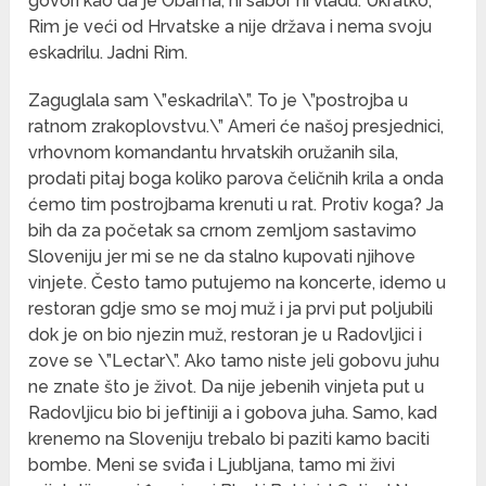
govori kao da je Obama, ni sabor ni vladu. Ukratko,
Rim je veći od Hrvatske a nije država i nema svoju
eskadrilu. Jadni Rim.
Zaguglala sam \”eskadrila\”. To je \”postrojba u
ratnom zrakoplovstvu.\” Ameri će našoj presjednici,
vrhovnom komandantu hrvatskih oružanih sila,
prodati pitaj boga koliko parova čeličnih krila a onda
ćemo tim postrojbama krenuti u rat. Protiv koga? Ja
bih da za početak sa crnom zemljom sastavimo
Sloveniju jer mi se ne da stalno kupovati njihove
vinjete. Često tamo putujemo na koncerte, idemo u
restoran gdje smo se moj muž i ja prvi put poljubili
dok je on bio njezin muž, restoran je u Radovljici i
zove se \”Lectar\”. Ako tamo niste jeli gobovu juhu
ne znate što je život. Da nije jebenih vinjeta put u
Radovljicu bio bi jeftiniji a i gobova juha. Samo, kad
krenemo na Sloveniju trebalo bi paziti kamo baciti
bombe. Meni se sviđa i Ljubljana, tamo mi živi